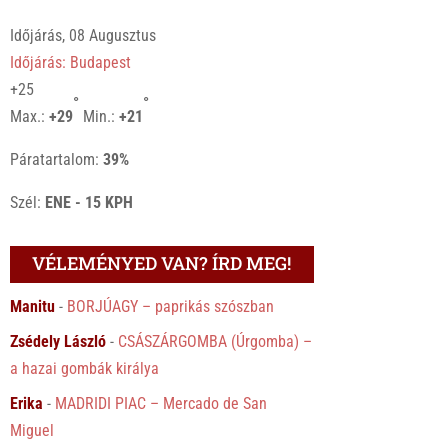
Időjárás, 08 Augusztus
Időjárás: Budapest
+
25
°
°
Max.:
+
29
Min.:
+
21
Páratartalom:
39%
Szél:
ENE - 15 KPH
VÉLEMÉNYED VAN? ÍRD MEG!
Manitu
-
BORJÚAGY – paprikás szószban
Zsédely László
-
CSÁSZÁRGOMBA (Úrgomba) –
a hazai gombák királya
Erika
-
MADRIDI PIAC – Mercado de San
Miguel