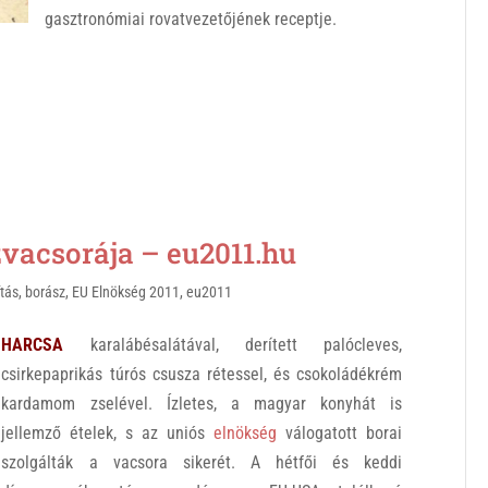
gasztronómiai rovatvezetőjének receptje.
acsorája – eu2011.hu
ítás
,
borász
,
EU Elnökség 2011
,
eu2011
HARCSA
karalábésalátával, derített palócleves,
csirkepaprikás túrós csusza rétessel, és csokoládékrém
kardamom zselével. Ízletes, a magyar konyhát is
jellemző ételek, s az uniós
elnökség
válogatott borai
szolgálták a vacsora sikerét. A hétfői és keddi