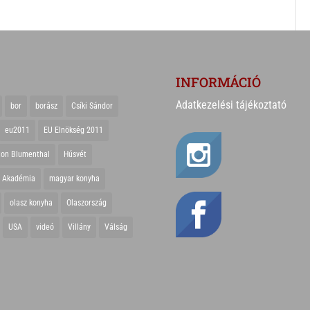
INFORMÁCIÓ
Adatkezelési tájékoztató
bor
borász
Csíki Sándor
eu2011
EU Elnökség 2011
ton Blumenthal
Húsvét
r Akadémia
magyar konyha
olasz konyha
Olaszország
USA
videó
Villány
Válság