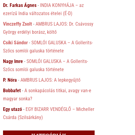
Dr. Farkas Ágnes
-
INDIA KONYHÁJA – az
ezerízű India változatos ételei (É-D)
Vinczeffy Zsolt
-
AMBRUS LAJOS: Dr. Csávossy
György erdélyi borász, költő
Csíki Sándor
-
SOMLÓI GALUSKA – A Gollerits-
Szőcs somlói galuska története
Nagy Imre
-
SOMLÓI GALUSKA – A Gollerits-
Szőcs somlói galuska története
P. Nóra
-
AMBRUS LAJOS: A lepkegyűjtő
Bobbafet
-
A sonkapácolás titkai, avagy van-e
magyar sonka?
Egy utazó
-
EGY BIZARR VENDÉGLŐ – Micheller
Csárda (Szilsárkány)