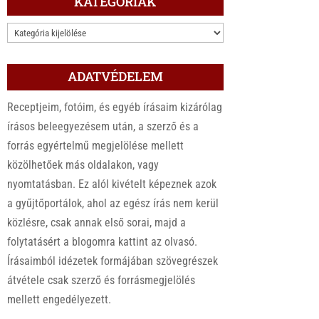
KATEGÓRIÁK
KATEGÓRIÁK
ADATVÉDELEM
Receptjeim, fotóim, és egyéb írásaim kizárólag
írásos beleegyezésem után, a szerző és a
forrás egyértelmű megjelölése mellett
közölhetőek más oldalakon, vagy
nyomtatásban. Ez alól kivételt képeznek azok
a gyűjtőportálok, ahol az egész írás nem kerül
közlésre, csak annak első sorai, majd a
folytatásért a blogomra kattint az olvasó.
Írásaimból idézetek formájában szövegrészek
átvétele csak szerző és forrásmegjelölés
mellett engedélyezett.