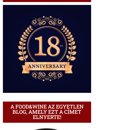
A FOOD&WINE AZ EGYETLEN
BLOG, AMELY EZT A CÍMET
ELNYERTE!