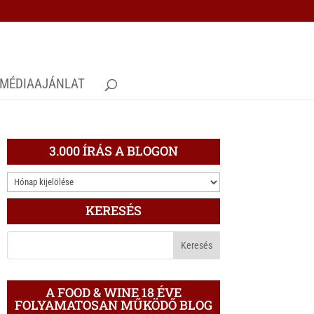
MÉDIAAJÁNLAT
3.000 ÍRÁS A BLOGON
3.000
ÍRÁS
KERESÉS
A
BLOGON
A FOOD & WINE 18 ÉVE
FOLYAMATOSAN MŰKÖDŐ BLOG