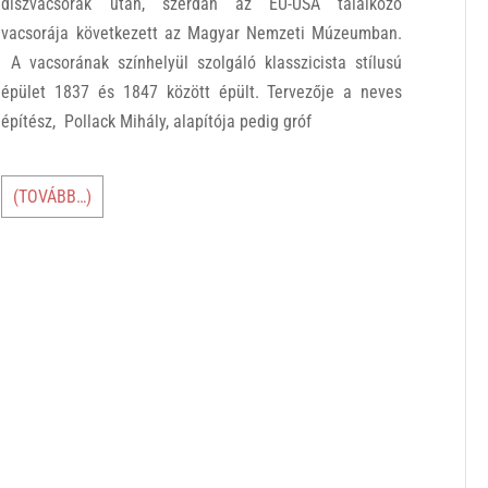
díszvacsorák után, szerdán az EU-USA találkozó
vacsorája következett az Magyar Nemzeti Múzeumban.
A vacsorának színhelyül szolgáló klasszicista stílusú
épület 1837 és 1847 között épült. Tervezője a neves
építész, Pollack Mihály, alapítója pedig gróf
(TOVÁBB…)