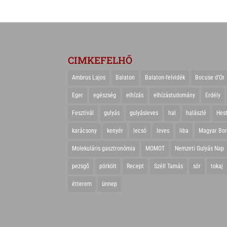
CIMKEFELHŐ
Ambrus Lajos
Balaton
Balaton-felvidék
Bocuse d'Or
Eger
egészség
elhízás
elhízástudomány
Erdély
Fesztivál
gulyás
gulyásleves
hal
halászlé
Hes
karácsony
kenyér
lecsó
leves
liba
Magyar Bo
Molekuláris gasztronómia
MOMOT
Nemzeti Gulyás Nap
pezsgő
pörkölt
Recept
Széll Tamás
sör
tokaj
étterem
ünnep