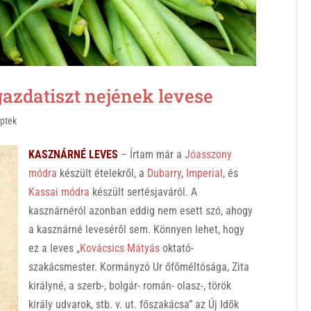
zdatiszt nejének levese
ptek
KASZNÁRNÉ LEVES
– Írtam már a
Jóasszony
módra
készült ételekről, a
Dubarry
,
Imperial
, és
Kassai módra
készült sertésjaváról. A
kasznárnéról azonban eddig nem esett szó, ahogy
a kasznárné leveséről sem. Könnyen lehet, hogy
ez a leves „
Kovácsics Mátyás
oktató-
szakácsmester. Kormányzó Ur őfőméltósága, Zita
királyné, a szerb-, bolgár- román- olasz-, török
király udvarok, stb. v. ut. főszakácsa” az Új Idők