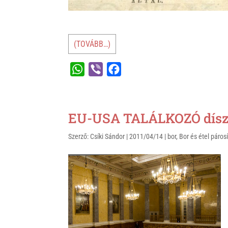
(TOVÁBB…)
W
V
F
h
i
a
a
b
c
t
e
e
EU-USA TALÁLKOZÓ díszv
s
r
b
Szerző:
Csíki Sándor
|
2011/04/14
|
bor
,
Bor és étel páros
A
o
p
o
p
k