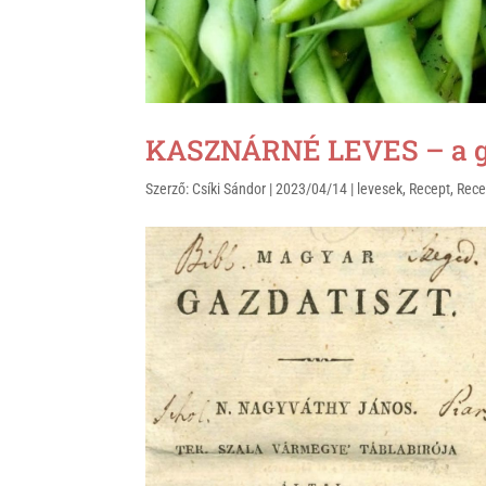
k
KASZNÁRNÉ LEVES – a ga
Szerző:
Csíki Sándor
|
2023/04/14
|
levesek
,
Recept
,
Rece