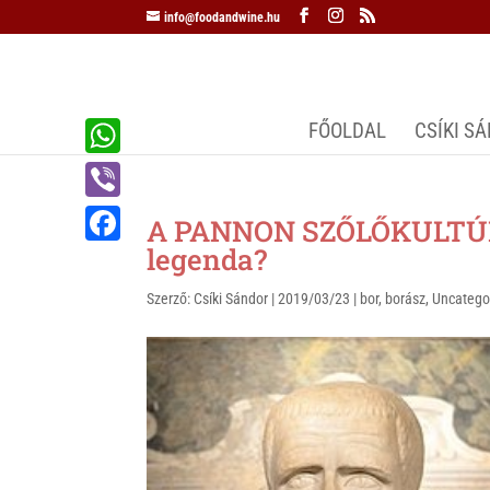
info@foodandwine.hu
FŐOLDAL
CSÍKI S
W
h
V
A PANNON SZŐLŐKULTÚR
a
i
legenda?
F
t
b
a
Szerző:
Csíki Sándor
|
2019/03/23
|
bor
,
borász
,
Uncatego
s
e
c
A
r
e
p
b
p
o
o