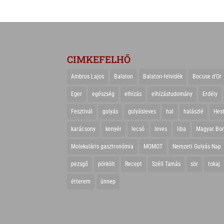
CIMKEFELHŐ
Ambrus Lajos
Balaton
Balaton-felvidék
Bocuse d'Or
Eger
egészség
elhízás
elhízástudomány
Erdély
Fesztivál
gulyás
gulyásleves
hal
halászlé
Hes
karácsony
kenyér
lecsó
leves
liba
Magyar Bo
Molekuláris gasztronómia
MOMOT
Nemzeti Gulyás Nap
pezsgő
pörkölt
Recept
Széll Tamás
sör
tokaj
étterem
ünnep