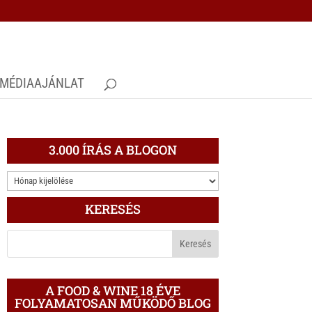
MÉDIAAJÁNLAT
3.000 ÍRÁS A BLOGON
3.000
ÍRÁS
KERESÉS
A
BLOGON
A FOOD & WINE 18 ÉVE
FOLYAMATOSAN MŰKÖDŐ BLOG