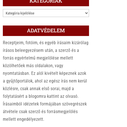
KATEGÓRIÁK
KATEGÓRIÁK
ADATVÉDELEM
Receptjeim, fotóim, és egyéb írásaim kizárólag
írásos beleegyezésem után, a szerző és a
forrás egyértelmű megjelölése mellett
közölhetőek más oldalakon, vagy
nyomtatásban. Ez alól kivételt képeznek azok
a gyűjtőportálok, ahol az egész írás nem kerül
közlésre, csak annak első sorai, majd a
folytatásért a blogomra kattint az olvasó.
Írásaimból idézetek formájában szövegrészek
átvétele csak szerző és forrásmegjelölés
mellett engedélyezett.