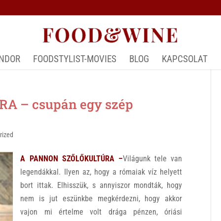
ÁNDOR
FOODSTYLIST-MOVIES
BLOG
KAPCSOLAT
A – csupán egy szép
rized
A PANNON SZŐLŐKULTÚRA –
Világunk tele van
legendákkal. Ilyen az, hogy a rómaiak víz helyett
bort ittak. Elhisszük, s annyiszor mondták, hogy
nem is jut eszünkbe megkérdezni, hogy akkor
vajon mi értelme volt drága pénzen, óriási