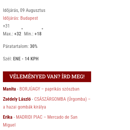
Időjárás, 09 Augusztus
Időjárás: Budapest
+
31
°
°
Max.:
+
32
Min.:
+
18
Páratartalom:
30%
Szél:
ENE - 14 KPH
VÉLEMÉNYED VAN? ÍRD MEG!
Manitu
-
BORJÚAGY – paprikás szószban
Zsédely László
-
CSÁSZÁRGOMBA (Úrgomba) –
a hazai gombák királya
Erika
-
MADRIDI PIAC – Mercado de San
Miguel