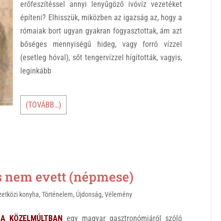
erőfeszítéssel annyi lenyűgöző ivóvíz vezetéket
építeni? Elhisszük, miközben az igazság az, hogy a
rómaiak bort ugyan gyakran fogyasztottak, ám azt
bőséges mennyiségű hideg, vagy forró vízzel
(esetleg hóval), sőt tengervízzel hígították, vagyis,
leginkább
(TOVÁBB…)
 nem evett (népmese)
etközi konyha
,
Történelem
,
Újdonság
,
Vélemény
A KÖZELMÚLTBAN
egy magyar gasztronómiáról szóló