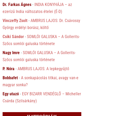
Dr. Farkas Ágnes
-
INDIA KONYHÁJA – az
ezerízű India változatos ételei (É-D)
Vinczeffy Zsolt
-
AMBRUS LAJOS: Dr. Csávossy
György erdélyi borász, költő
Csíki Sándor
-
SOMLÓI GALUSKA – A Gollerits-
Szőcs somlói galuska története
Nagy Imre
-
SOMLÓI GALUSKA – A Gollerits-
Szőcs somlói galuska története
P. Nóra
-
AMBRUS LAJOS: A lepkegyűjtő
Bobbafet
-
A sonkapácolás titkai, avagy van-e
magyar sonka?
Egy utazó
-
EGY BIZARR VENDÉGLŐ – Micheller
Csárda (Szilsárkány)