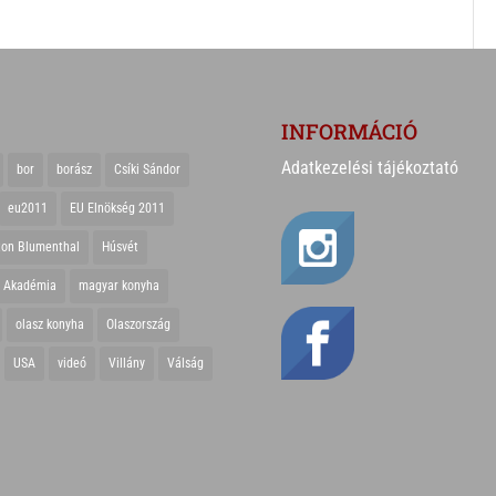
INFORMÁCIÓ
Adatkezelési tájékoztató
bor
borász
Csíki Sándor
eu2011
EU Elnökség 2011
ton Blumenthal
Húsvét
r Akadémia
magyar konyha
olasz konyha
Olaszország
USA
videó
Villány
Válság