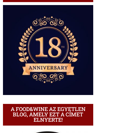
A FOOD&WINE AZ EGYETLEN
BLOG, AMELY EZT A CÍMET
ELNYERTE!