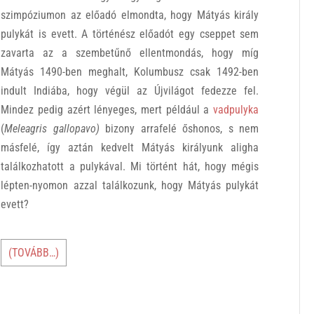
szimpóziumon az előadó elmondta, hogy Mátyás király
pulykát is evett. A történész előadót egy cseppet sem
zavarta az a szembetűnő ellentmondás, hogy míg
Mátyás 1490-ben meghalt, Kolumbusz csak 1492-ben
indult Indiába, hogy végül az Újvilágot fedezze fel.
Mindez pedig azért lényeges, mert például a
vadpulyka
(
Meleagris gallopavo)
bizony arrafelé őshonos, s nem
másfelé, így aztán kedvelt Mátyás királyunk aligha
találkozhatott a pulykával. Mi történt hát, hogy mégis
lépten-nyomon azzal találkozunk, hogy Mátyás pulykát
evett?
(TOVÁBB…)