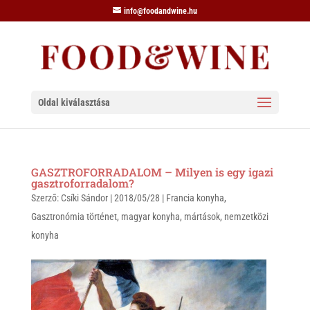
info@foodandwine.hu
Oldal kiválasztása
GASZTROFORRADALOM – Milyen is egy igazi
gasztroforradalom?
Szerző:
Csíki Sándor
|
2018/05/28
|
Francia konyha
,
Gasztronómia történet
,
magyar konyha
,
mártások
,
nemzetközi
konyha