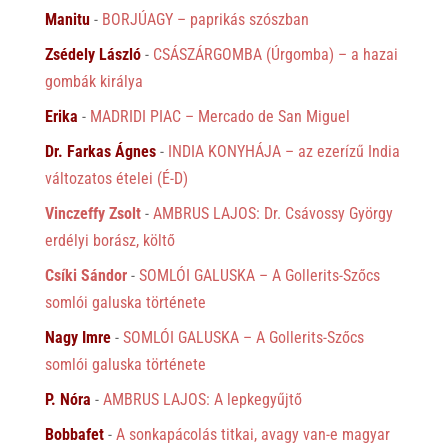
Manitu
-
BORJÚAGY – paprikás szószban
Zsédely László
-
CSÁSZÁRGOMBA (Úrgomba) – a hazai
gombák királya
Erika
-
MADRIDI PIAC – Mercado de San Miguel
Dr. Farkas Ágnes
-
INDIA KONYHÁJA – az ezerízű India
változatos ételei (É-D)
Vinczeffy Zsolt
-
AMBRUS LAJOS: Dr. Csávossy György
erdélyi borász, költő
Csíki Sándor
-
SOMLÓI GALUSKA – A Gollerits-Szőcs
somlói galuska története
Nagy Imre
-
SOMLÓI GALUSKA – A Gollerits-Szőcs
somlói galuska története
P. Nóra
-
AMBRUS LAJOS: A lepkegyűjtő
Bobbafet
-
A sonkapácolás titkai, avagy van-e magyar