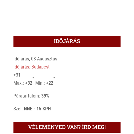
IDŐJÁRÁS
Időjárás, 08 Augusztus
Időjárás: Budapest
+
31
°
°
Max.:
+
32
Min.:
+
22
Páratartalom:
39%
Szél:
NNE - 15 KPH
VÉLEMÉNYED VAN? ÍRD MEG!