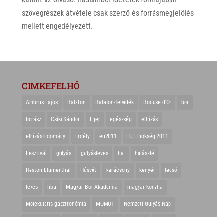
szövegrészek átvétele csak szerző és forrásmegjelölés
mellett engedélyezett.
CIMKEFELHŐ
Ambrus Lajos
Balaton
Balaton-felvidék
Bocuse d'Or
bor
borász
Csíki Sándor
Eger
egészség
elhízás
elhízástudomány
Erdély
eu2011
EU Elnökség 2011
Fesztivál
gulyás
gulyásleves
hal
halászlé
Heston Blumenthal
Húsvét
karácsony
kenyér
lecsó
leves
liba
Magyar Bor Akadémia
magyar konyha
Molekuláris gasztronómia
MOMOT
Nemzeti Gulyás Nap