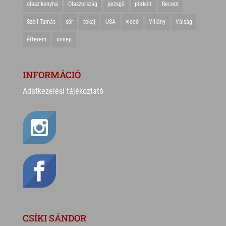
olasz konyha
Olaszország
pezsgő
pörkölt
Recept
Széll Tamás
sör
tokaj
USA
videó
Villány
Válság
étterem
ünnep
INFORMÁCIÓ
Adatkezelési tájékoztató
CSÍKI SÁNDOR