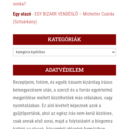
sonka?
Egy utazó
-
EGY BIZARR VENDÉGLŐ – Micheller Csárda
(Szilsárkány)
KATEGÓRIÁK
KATEGÓRIÁK
ADATVÉDELEM
Receptjeim, fotóim, és egyéb írásaim kizárólag írásos
beleegyezésem után, a szerző és a forrás egyértelmű
megjelölése mellett közölhetőek más oldalakon, vagy
nyomtatásban. Ez alól kivételt képeznek azok a
gyűjtőportálok, ahol az egész írás nem kerül közlésre,
csak annak első sorai, majd a folytatásért a blogomra
kattint az olvasó. Írásaimból idézetek formájában