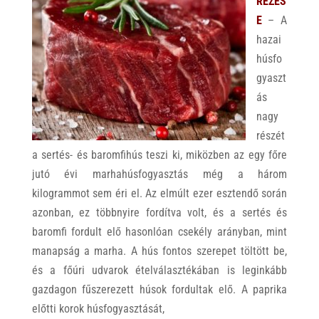
REZÉS
E
– A
hazai
húsfo
gyaszt
ás
nagy
részét
a sertés- és baromfihús teszi ki, miközben az egy főre
jutó évi marhahúsfogyasztás még a három
kilogrammot sem éri el. Az elmúlt ezer esztendő során
azonban, ez többnyire fordítva volt, és a sertés és
baromfi fordult elő hasonlóan csekély arányban, mint
manapság a marha. A hús fontos szerepet töltött be,
és a főúri udvarok ételválasztékában is leginkább
gazdagon fűszerezett húsok fordultak elő. A paprika
előtti korok húsfogyasztását,