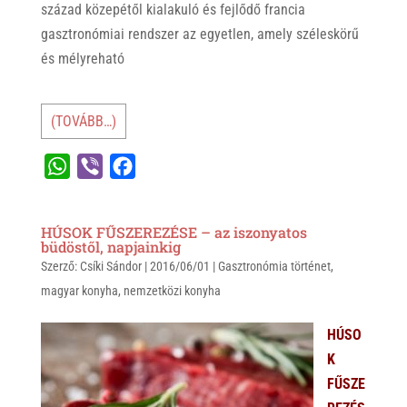
század közepétől kialakuló és fejlődő francia
gasztronómiai rendszer az egyetlen, amely széleskörű
és mélyreható
(TOVÁBB…)
W
V
F
h
i
a
a
b
c
HÚSOK FŰSZEREZÉSE – az iszonyatos
t
e
e
büdöstől, napjainkig
Szerző:
s
Csíki Sándor
r
b
|
2016/06/01
|
Gasztronómia történet
,
magyar konyha
,
nemzetközi konyha
A
o
p
o
HÚSO
p
k
K
FŰSZE