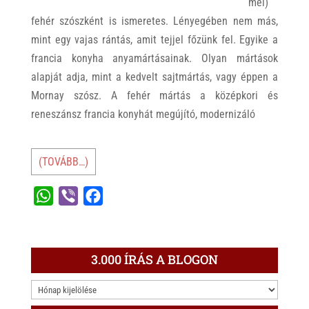
mel)
fehér szószként is ismeretes. Lényegében nem más,
mint egy vajas rántás, amit tejjel főzünk fel. Egyike a
francia konyha anyamártásainak. Olyan mártások
alapját adja, mint a kedvelt sajtmártás, vagy éppen a
Mornay szósz. A fehér mártás a középkori és
reneszánsz francia konyhát megújító, modernizáló
(TOVÁBB…)
W
V
F
h
i
a
a
b
c
t
e
e
3.000 ÍRÁS A BLOGON
s
r
b
3.000
A
o
ÍRÁS