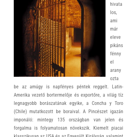
hivata
los,
ami
már
eleve
pikáns
fénny
el
arany
ozta
be az amúgy is napfényes péntek reggelt. Latin-
Amerika vezető bortermelője és exportőre, a világ tíz
legnagyobb borászatának egyike, a Concha y Toro
(Chile) mutatkozott be boraival. A Pincészet igazán
imponáló: mintegy 135 országban van jelen és
forgalma is folyamatosan növekszik. Kiemelt piacai
klasszikusan az USA és az Egyesült Királyság, valamint