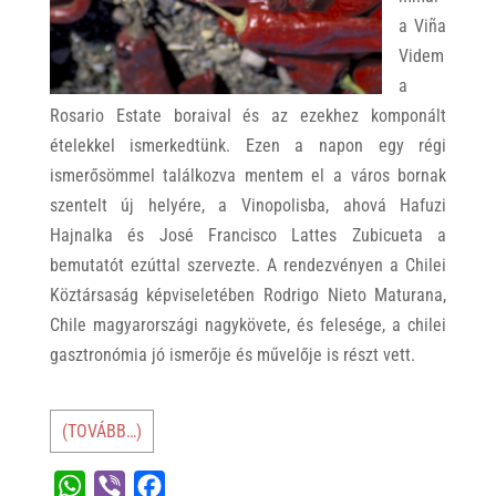
a Viña
Videm
a
Rosario Estate boraival és az ezekhez komponált
ételekkel ismerkedtünk. Ezen a napon egy régi
ismerősömmel találkozva mentem el a város bornak
szentelt új helyére, a Vinopolisba, ahová Hafuzi
Hajnalka és José Francisco Lattes Zubicueta a
bemutatót ezúttal szervezte. A rendezvényen a Chilei
Köztársaság képviseletében Rodrigo Nieto Maturana,
Chile magyarországi nagykövete, és felesége, a chilei
gasztronómia jó ismerője és művelője is részt vett.
(TOVÁBB…)
W
V
F