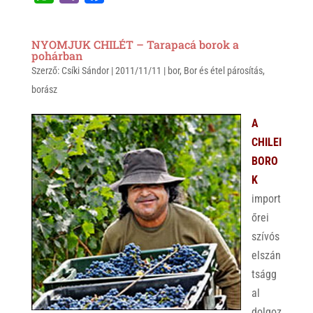
h
i
a
a
b
c
NYOMJUK CHILÉT – Tarapacá borok a
t
e
e
pohárban
Szerző:
s
Csíki Sándor
r
b
|
2011/11/11
|
bor
,
Bor és étel párosítás
,
borász
A
o
p
o
A
p
k
CHILEI
BORO
K
import
őrei
szívós
elszán
tságg
al
dolgoz