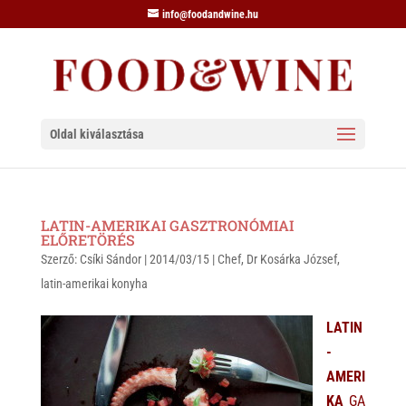
info@foodandwine.hu
Oldal kiválasztása
LATIN-AMERIKAI GASZTRONÓMIAI
ELŐRETÖRÉS
Szerző:
Csíki Sándor
|
2014/03/15
|
Chef
,
Dr Kosárka József
,
latin-amerikai konyha
LATIN
-
AMERI
KA
GA