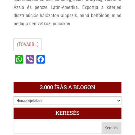
Ázsia és persze Latin-Amerika. Exportja a kiterjed
disztribúciós hálózaton alapszik, mind belföldön, mind
pedig a nemzetközi piacokon.
(TOVÁBB…)
W
V
F
h
i
a
a
b
c
t
e
e
3.000 ÍRÁS A BLOGON
s
r
b
3.000
A
o
ÍRÁS
p
o
KERESÉS
A
p
k
BLOGON