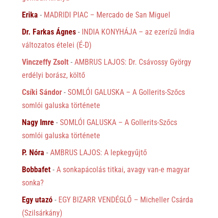
Erika
-
MADRIDI PIAC – Mercado de San Miguel
Dr. Farkas Ágnes
-
INDIA KONYHÁJA – az ezerízű India
változatos ételei (É-D)
Vinczeffy Zsolt
-
AMBRUS LAJOS: Dr. Csávossy György
erdélyi borász, költő
Csíki Sándor
-
SOMLÓI GALUSKA – A Gollerits-Szőcs
somlói galuska története
Nagy Imre
-
SOMLÓI GALUSKA – A Gollerits-Szőcs
somlói galuska története
P. Nóra
-
AMBRUS LAJOS: A lepkegyűjtő
Bobbafet
-
A sonkapácolás titkai, avagy van-e magyar
sonka?
Egy utazó
-
EGY BIZARR VENDÉGLŐ – Micheller Csárda
(Szilsárkány)