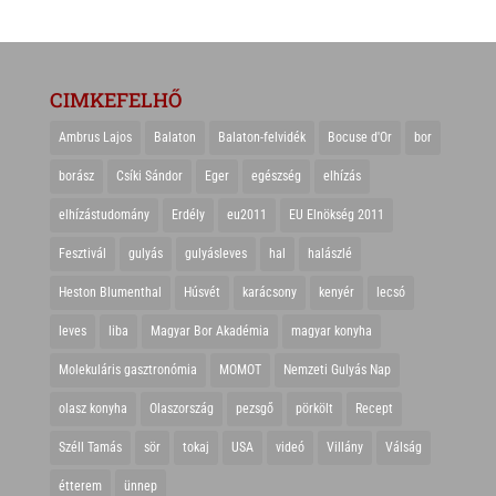
CIMKEFELHŐ
Ambrus Lajos
Balaton
Balaton-felvidék
Bocuse d'Or
bor
borász
Csíki Sándor
Eger
egészség
elhízás
elhízástudomány
Erdély
eu2011
EU Elnökség 2011
Fesztivál
gulyás
gulyásleves
hal
halászlé
Heston Blumenthal
Húsvét
karácsony
kenyér
lecsó
leves
liba
Magyar Bor Akadémia
magyar konyha
Molekuláris gasztronómia
MOMOT
Nemzeti Gulyás Nap
olasz konyha
Olaszország
pezsgő
pörkölt
Recept
Széll Tamás
sör
tokaj
USA
videó
Villány
Válság
étterem
ünnep