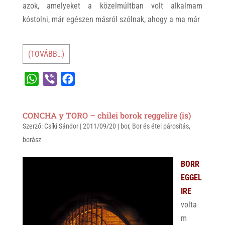
azok, amelyeket a közelmúltban volt alkalmam
kóstolni, már egészen másról szólnak, ahogy a ma már
(TOVÁBB…)
W
V
F
h
i
a
a
b
c
CONCHA y TORO – chilei borok reggelire (is)
t
e
e
Szerző:
Csíki Sándor
|
2011/09/20
|
bor
,
Bor és étel párosítás
,
s
r
b
borász
A
o
p
o
BORR
p
k
EGGEL
IRE
volta
m