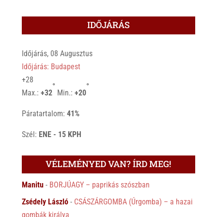
IDŐJÁRÁS
Időjárás, 08 Augusztus
Időjárás: Budapest
+
28
°
°
Max.:
+
32
Min.:
+
20
Páratartalom:
41%
Szél:
ENE - 15 KPH
VÉLEMÉNYED VAN? ÍRD MEG!
Manitu
-
BORJÚAGY – paprikás szószban
Zsédely László
-
CSÁSZÁRGOMBA (Úrgomba) – a hazai
gombák királya