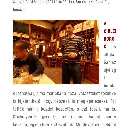
Szerző:
Csíki Sándor
|
2011/10/05
|
bor
,
Bor és étel párosítás
,
s
r
b
borász
A
o
p
o
A
p
k
CHILEI
BORO
K,
s
általá
ban az
újvilág
i
borok
okozhatnak, s ma már akár a hazai választékot tekintve
is kijelenthető, hogy okoznak is meglepetéseket. Ezt
tették már a kezdet kezdetén, s ezt teszik ma is.
Közhelyeink gyakorta az óceáni hajóút során
készülő, egyen-borokról szólnak. Mindeközben például