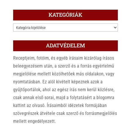
KATEGÓRIÁK
KATEGÓRIÁK
ADATVÉDELEM
Receptjeim, fotóim, és egyéb írásaim kizárólag írásos
beleegyezésem után, a szerző és a forrás egyértelmű
megjelölése mellett közölhetőek más oldalakon, vagy
nyomtatásban. Ez alól kivételt képeznek azok a
gyűjtőportálok, ahol az egész írás nem kerül közlésre,
csak annak első sorai, majd a folytatásért a blogomra
kattint az olvasó. Írásaimból idézetek formájában
szövegrészek átvétele csak szerző és forrásmegjelölés
mellett engedélyezett.