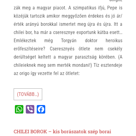
zák meg a magyar piacot. A szimpatikus ifjú, Pepe is
közéjük tartozik amikor meggyőzően érdekes és jó ár/
érték arányú borokkal ismertet meg újra és újra. Itt a
chilei bor, ha már a cseresznye exportunk kútba esett…
Emlékeztek még Torgyán doktor heroikus
erőfeszítéseire? Cseresznyés ötlete nem csekély
derültséget keltett a magyar parasztság körében. (A
chileieknek meg sem merték mondani!) Tíz esztendeje
az origo így vezette fel az ötletet:
(TOVÁBB…)
W
V
F
h
i
a
a
b
c
CHILEI BOROK – kis borászatok szép borai
t
e
e