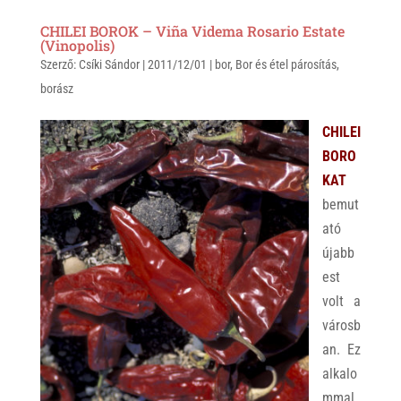
a
b
c
CHILEI BOROK – Viña Videma Rosario Estate
t
e
e
(Vinopolis)
Szerző:
s
Csíki Sándor
r
b
|
2011/12/01
|
bor
,
Bor és étel párosítás
,
borász
A
o
p
o
CHILEI
p
k
BORO
KAT
bemut
ató
újabb
est
volt a
városb
an. Ez
alkalo
mmal