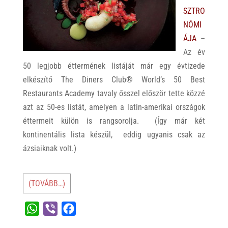
SZTRO
NÓMI
ÁJA
–
Az év
50 legjobb éttermének listáját már egy évtizede
elkészítő The Diners Club® World’s 50 Best
Restaurants Academy tavaly ősszel először tette közzé
azt az 50-es listát, amelyen a latin-amerikai országok
éttermeit külön is rangsorolja. (Így már két
kontinentális lista készül, eddig ugyanis csak az
ázsiaiknak volt.)
(TOVÁBB…)
W
V
F
h
i
a