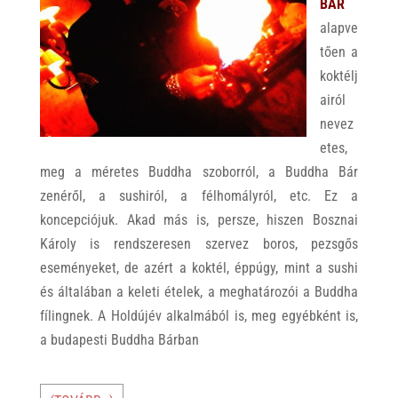
BÁR
alapve
tően a
koktélj
airól
nevez
etes,
meg a méretes Buddha szoborról, a Buddha Bár
zenéről, a sushiról, a félhomályról, etc. Ez a
koncepciójuk. Akad más is, persze, hiszen Bosznai
Károly is rendszeresen szervez boros, pezsgős
eseményeket, de azért a koktél, éppúgy, mint a sushi
és általában a keleti ételek, a meghatározói a Buddha
fílingnek. A Holdújév alkalmából is, meg egyébként is,
a budapesti Buddha Bárban