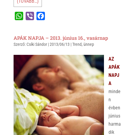
(TOVÁBB…)
W
V
F
h
i
a
a
b
c
APÁK NAPJA – 2013. június 16., vasárnap
t
e
e
Szerző:
Csíki Sándor
|
2013/06/13
|
Trend
,
ünnep
s
r
b
A
o
AZ
p
o
APÁK
p
k
NAPJ
A
minde
n
évben
június
harma
dik