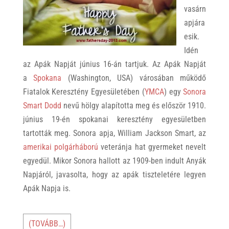
vasárn
apjára
esik.
Idén
az Apák Napját június 16-án tartjuk. Az Apák Napját
a
Spokana
(Washington, USA) városában működő
Fiatalok Keresztény Egyesületében (
YMCA
) egy
Sonora
Smart Dodd
nevű hölgy alapította meg és először 1910.
június 19-én spokanai keresztény egyesületben
tartották meg. Sonora apja, William Jackson Smart, az
amerikai polgárháború
veteránja hat gyermeket nevelt
egyedül. Mikor Sonora hallott az 1909-ben indult Anyák
Napjáról, javasolta, hogy az apák tiszteletére legyen
Apák Napja is.
(TOVÁBB…)