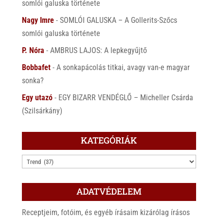
somlói galuska története
Nagy Imre
-
SOMLÓI GALUSKA – A Gollerits-Szőcs
somlói galuska története
P. Nóra
-
AMBRUS LAJOS: A lepkegyűjtő
Bobbafet
-
A sonkapácolás titkai, avagy van-e magyar
sonka?
Egy utazó
-
EGY BIZARR VENDÉGLŐ – Micheller Csárda
(Szilsárkány)
KATEGÓRIÁK
KATEGÓRIÁK
ADATVÉDELEM
Receptjeim, fotóim, és egyéb írásaim kizárólag írásos