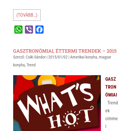
(TOVÁBB…)
W
V
F
h
i
a
a
b
c
GASZTRONÓMIAI, ÉTTERMI TRENDEK – 2015
t
e
e
Szerző:
Csíki Sándor
|
2015/01/02
|
Amerikai konyha
,
magyar
s
r
b
konyha
,
Trend
A
o
p
o
GASZ
p
k
TRON
ÓMIAI
Trend
ek
címme
l