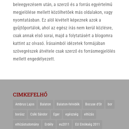
beleegyezésem után, a szerző és a forrás egyértelmű
megjelölése mellett közölhetőek más oldalakon, vagy
nyomtatásban. Ez alól kivételt képeznek azok a
gyűjtőportálok, ahol az egész írás nem kerül közlésre,
csak annak első sorai, majd a folytatásért a blogomra
kattint az olvasó. Írásaimból idézetek formájában
szövegrészek átvétele csak szerző és forrásmegjelölés
mellett engedélyezett.
CIMKEFELHŐ
Ambrus Lajos
Balaton
Balaton-felvidék
Bocuse d'Or
bor
borász
Csíki Sándor
Eger
egészség
elhízás
elhízástudomány
Erdély
eu2011
EU Elnökség 2011