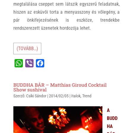
megtalálása cseppet sem látszik egyszerű feladatnak,
hiszen az esküvői torta a menyasszony és vőlegény, a
pár önkifejezésének is eszköze, trendekbe
rendszerezett üzenetek hordozója lehet.
(TOVÁBB…)
W
V
F
h
i
a
a
b
c
BUDDHA BÁR – Matthias Giroud Cocktail
t
e
e
Show sushival
Szerző:
s
Csíki Sándor
r
b
|
2014/02/05
|
Italok
,
Trend
A
o
A
p
o
BUDD
p
k
HA