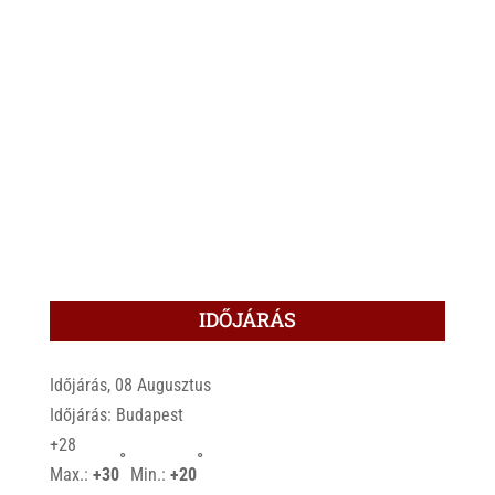
IDŐJÁRÁS
Időjárás, 08 Augusztus
Időjárás: Budapest
+
28
°
°
Max.:
+
30
Min.:
+
20