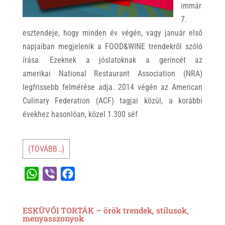
immár
7.
esztendeje, hogy minden év végén, vagy január első
napjaiban megjelenik a FOOD&WINE trendekről szóló
írása. Ezeknek a jóslatoknak a gerincét az
amerikai National Restaurant Association (NRA)
legfrissebb felmérése adja. 2014 végén az American
Culinary Federation (ACF) tagjai közül, a korábbi
évekhez hasonlóan, közel 1.300 séf
(TOVÁBB…)
W
V
F
h
i
a
a
b
c
ESKÜVŐI TORTÁK – örök trendek, stílusok,
t
e
e
menyasszonyok