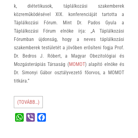
k, diétetikusok, táplálkozási szakemberek
közreműködésével XIX. konferenciáját tartotta a
Táplálkozási Fórum. Mint Dr. Pados Gyula a
Táplálkozási Fórum elnöke írja: „A Táplálkozási
Fórumban újdonság, hogy a neves táplálkozási
szakemberek testületét a jövőben erősíteni fogja Prof.
Dr. Bedros J. Róbert, a Magyar Obezitológiai és
Mozgásterápiás Társaság (
MOMOT
) alapító elnöke és
Dr. Simonyi Gábor osztályvezető főorvos, a MOMOT
titkára.”
(TOVÁBB…)
W
V
F
h
i
a
a
b
c