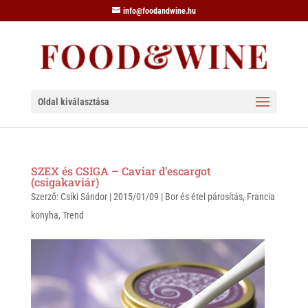
info@foodandwine.hu
Oldal kiválasztása
SZEX és CSIGA – Caviar d’escargot
(csigakaviár)
Szerző:
Csíki Sándor
|
2015/01/09
|
Bor és étel párosítás
,
Francia
konyha
,
Trend