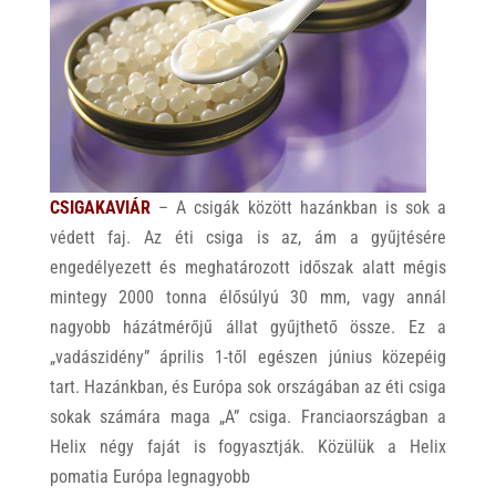
CSIGAKAVIÁR
– A csigák között hazánkban is sok a
védett faj. Az éti csiga is az, ám a gyűjtésére
engedélyezett és meghatározott időszak alatt mégis
mintegy 2000 tonna élősúlyú 30 mm, vagy annál
nagyobb házátmérőjű állat gyűjthető össze. Ez a
„vadászidény” április 1-től egészen június közepéig
tart. Hazánkban, és Európa sok országában az éti csiga
sokak számára maga „A” csiga. Franciaországban a
Helix négy faját is fogyasztják. Közülük a Helix
pomatia Európa legnagyobb