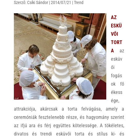
Szerző:
s
Csíki Sándor
r
b
|
2014/07/21
|
Trend
A
o
AZ
p
o
ESKÜ
p
k
VŐI
TORT
A
az
esküv
ői
fogás
ok fő
ékess
ége,
attrakciója, akárcsak a torta felvágása, amely a
ceremóniák fesztelenebb része, és hagyomány szerint
az ifjú ara és férj együttes kötelessége. A tökéletes,
divatos és trendi esküvői torta és stílus ki- és