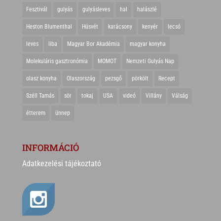
Fesztivál
gulyás
gulyásleves
hal
halászlé
Heston Blumenthal
Húsvét
karácsony
kenyér
lecsó
leves
liba
Magyar Bor Akadémia
magyar konyha
Molekuláris gasztronómia
MOMOT
Nemzeti Gulyás Nap
olasz konyha
Olaszország
pezsgő
pörkölt
Recept
Széll Tamás
sör
tokaj
USA
videó
Villány
Válság
étterem
ünnep
INFORMÁCIÓ
Adatkezelési tájékoztató