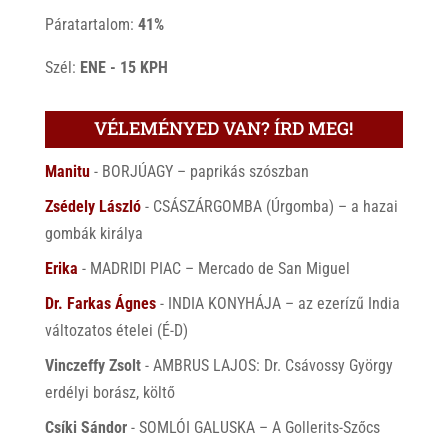
Páratartalom:
41%
Szél:
ENE - 15 KPH
VÉLEMÉNYED VAN? ÍRD MEG!
Manitu
-
BORJÚAGY – paprikás szószban
Zsédely László
-
CSÁSZÁRGOMBA (Úrgomba) – a hazai
gombák királya
Erika
-
MADRIDI PIAC – Mercado de San Miguel
Dr. Farkas Ágnes
-
INDIA KONYHÁJA – az ezerízű India
változatos ételei (É-D)
Vinczeffy Zsolt
-
AMBRUS LAJOS: Dr. Csávossy György
erdélyi borász, költő
Csíki Sándor
-
SOMLÓI GALUSKA – A Gollerits-Szőcs