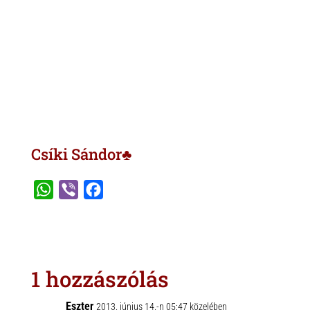
Csíki Sándor♣
W
V
F
h
i
a
a
b
c
t
e
e
s
r
b
1 hozzászólás
A
o
p
o
Eszter
2013. június 14.-n 05:47 közelében