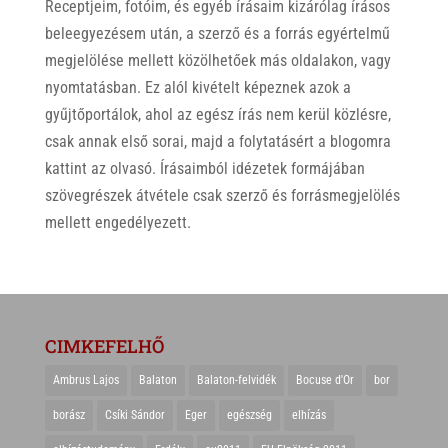
Receptjeim, fotóim, és egyéb írásaim kizárólag írásos
beleegyezésem után, a szerző és a forrás egyértelmű
megjelölése mellett közölhetőek más oldalakon, vagy
nyomtatásban. Ez alól kivételt képeznek azok a
gyűjtőportálok, ahol az egész írás nem kerül közlésre,
csak annak első sorai, majd a folytatásért a blogomra
kattint az olvasó. Írásaimból idézetek formájában
szövegrészek átvétele csak szerző és forrásmegjelölés
mellett engedélyezett.
CIMKEFELHŐ
Ambrus Lajos
Balaton
Balaton-felvidék
Bocuse d'Or
bor
borász
Csíki Sándor
Eger
egészség
elhízás