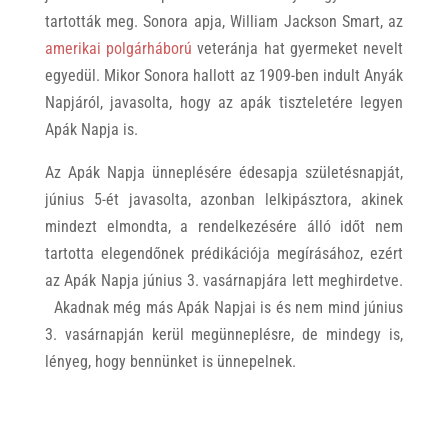
tartották meg. Sonora apja, William Jackson Smart, az
amerikai polgárháború
veteránja hat gyermeket nevelt
egyedül. Mikor Sonora hallott az 1909-ben indult Anyák
Napjáról, javasolta, hogy az apák tiszteletére legyen
Apák Napja is.
Az Apák Napja ünneplésére édesapja születésnapját,
június 5-ét javasolta, azonban lelkipásztora, akinek
mindezt elmondta, a rendelkezésére álló időt nem
tartotta elegendőnek prédikációja megírásához, ezért
az Apák Napja június 3. vasárnapjára lett meghirdetve.
Akadnak még más Apák Napjai is és nem mind június
3. vasárnapján kerül megünneplésre, de mindegy is,
lényeg, hogy bennünket is ünnepelnek.