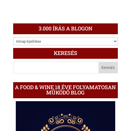
3.000 ÍRÁS A BLOGON
3.000
ÍRÁS
KERESÉS
A
BLOGON
A FOOD & WINE 18 ÉVE FOLYAMATOSAN
MŰKÖDŐ BLOG