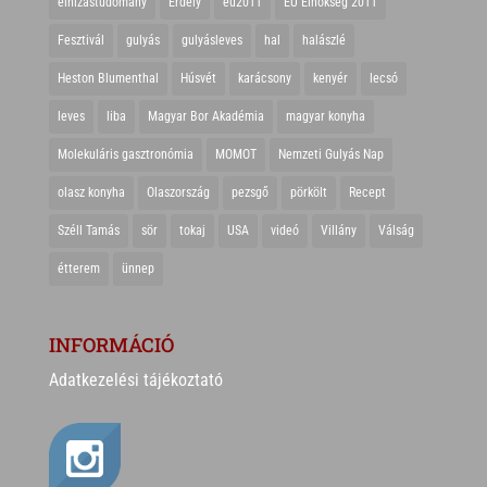
elhízástudomány
Erdély
eu2011
EU Elnökség 2011
Fesztivál
gulyás
gulyásleves
hal
halászlé
Heston Blumenthal
Húsvét
karácsony
kenyér
lecsó
leves
liba
Magyar Bor Akadémia
magyar konyha
Molekuláris gasztronómia
MOMOT
Nemzeti Gulyás Nap
olasz konyha
Olaszország
pezsgő
pörkölt
Recept
Széll Tamás
sör
tokaj
USA
videó
Villány
Válság
étterem
ünnep
INFORMÁCIÓ
Adatkezelési tájékoztató