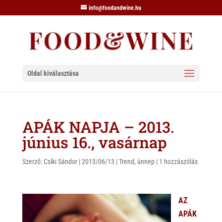
info@foodandwine.hu
Oldal kiválasztása
APÁK NAPJA – 2013.
június 16., vasárnap
Szerző:
Csíki Sándor
|
2013/06/13
|
Trend
,
ünnep
|
1 hozzászólás
AZ
APÁK