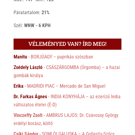
Páratartalom:
21%
Szél:
WNW - 6 KPH
VÉLEMÉNYED VAN? ÍRD MEG!
Manitu
-
BORJÚAGY – paprikás szószban
Zsédely László
-
CSÁSZÁRGOMBA (Úrgomba) – a hazai
gombák királya
Erika
-
MADRIDI PIAC – Mercado de San Miguel
Dr. Farkas Ágnes
-
INDIA KONYHÁJA – az ezerízű India
változatos ételei (É-D)
Vinczeffy Zsolt
-
AMBRUS LAJOS: Dr. Csávossy György
erdélyi borász, költő
Csíki Sándor
-
SOMLÓI GALUSKA – A Gollerits-Szőcs