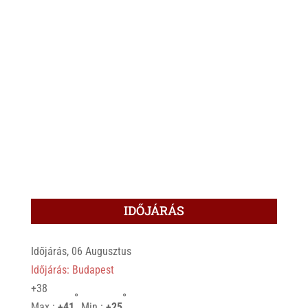
IDŐJÁRÁS
Időjárás, 06 Augusztus
Időjárás: Budapest
+
38
°
°
Max.:
+
41
Min.:
+
25