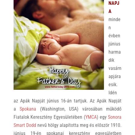
NAPJ
A
minde
n
évben
június
harma
dik
vasárn
apjára
esik.
Idén
az Apák Napját június 16-án tartjuk. Az Apák Napját
a
Spokana
(Washington, USA) városában működő
Fiatalok Keresztény Egyesületében (
YMCA
) egy
Sonora
Smart Dodd
nevű hölgy alapította meg és először 1910.
június 19-én spokanai keresztény egyesületben