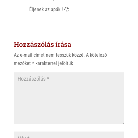
p
k
Éljenek az apák!! 🙂
Hozzászólás írása
Az e-mail címet nem tesszük közzé.
A kötelező
mezőket
*
karakterrel jelöltük