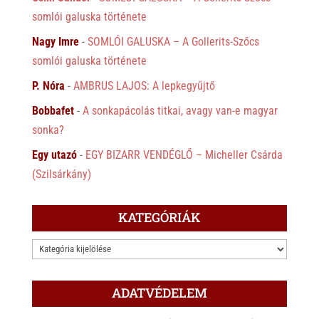
somlói galuska története
Nagy Imre
-
SOMLÓI GALUSKA – A Gollerits-Szőcs
somlói galuska története
P. Nóra
-
AMBRUS LAJOS: A lepkegyűjtő
Bobbafet
-
A sonkapácolás titkai, avagy van-e magyar
sonka?
Egy utazó
-
EGY BIZARR VENDÉGLŐ – Micheller Csárda
(Szilsárkány)
KATEGÓRIÁK
KATEGÓRIÁK
ADATVÉDELEM