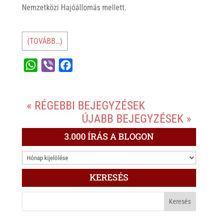
Nemzetközi Hajóállomás mellett.
(TOVÁBB…)
W
V
F
h
i
a
a
b
c
« RÉGEBBI BEJEGYZÉSEK
t
e
e
ÚJABB BEJEGYZÉSEK »
s
r
b
A
o
3.000 ÍRÁS A BLOGON
p
o
3.000
p
k
ÍRÁS
KERESÉS
A
BLOGON