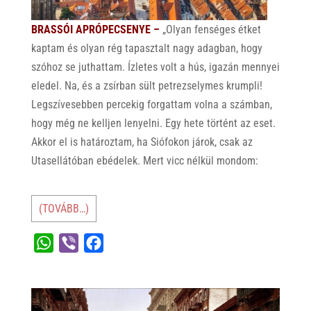
BRASSÓI APRÓPECSENYE –
„Olyan fenséges étket
kaptam és olyan rég tapasztalt nagy adagban, hogy
szóhoz se juthattam. Ízletes volt a hús, igazán mennyei
eledel. Na, és a zsírban sült petrezselymes krumpli!
Legszívesebben percekig forgattam volna a számban,
hogy még ne kelljen lenyelni. Egy hete történt az eset.
Akkor el is határoztam, ha Siófokon járok, csak az
Utasellátóban ebédelek. Mert vicc nélkül mondom:
(TOVÁBB…)
W
V
F
h
i
a
a
b
c
t
e
e