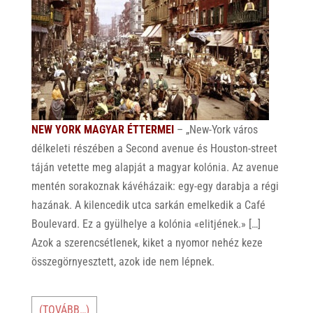
NEW YORK MAGYAR ÉTTERMEI
– „New-York város
délkeleti részében a Second avenue és Houston-street
táján vetette meg alapját a magyar kolónia. Az avenue
mentén sorakoznak kávéházaik: egy-egy darabja a régi
hazának. A kilencedik utca sarkán emelkedik a Café
Boulevard. Ez a gyülhelye a kolónia «elitjének.» […]
Azok a szerencsétlenek, kiket a nyomor nehéz keze
összegörnyesztett, azok ide nem lépnek.
(TOVÁBB…)