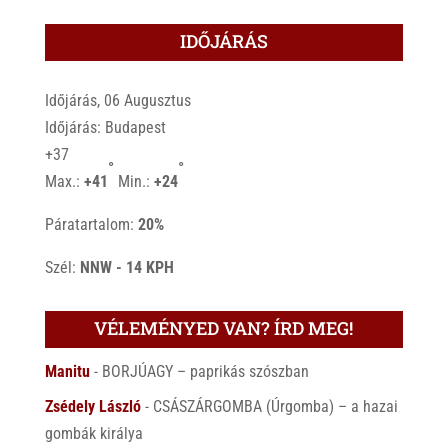
IDŐJÁRÁS
Időjárás, 06 Augusztus
Időjárás: Budapest
+
37
°
°
Max.:
+
41
Min.:
+
24
Páratartalom:
20%
Szél:
NNW - 14 KPH
VÉLEMÉNYED VAN? ÍRD MEG!
Manitu
-
BORJÚAGY – paprikás szószban
Zsédely László
-
CSÁSZÁRGOMBA (Úrgomba) – a hazai
gombák királya