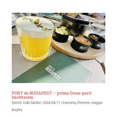
h
i
a
a
b
c
t
e
e
s
r
b
A
o
p
o
p
k
PORT de BUDAPEST – príma Duna-parti
bárétterem
Szerző:
Csíki Sándor
|
2024/06/11
|
Esemény
,
Éttererm
,
magyar
konyha