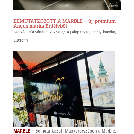
BEMUTATKOZOTT A MARBLE – új, prémium
Angus márka Erdélyből
Szerző:
Csíki Sándor
|
2025/04/18
|
Alapanyag
,
Erdélyi konyha
,
Éttererm
MARBLE
– Bemutatkozott Magyarországon a Marble,