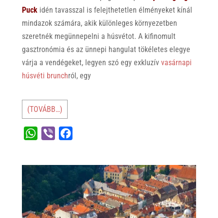
Puck
idén tavasszal is felejthetetlen élményeket kínál
mindazok számára, akik különleges környezetben
szeretnék megünnepelni a húsvétot. A kifinomult
gasztronómia és az ünnepi hangulat tökéletes elegye
várja a vendégeket, legyen szó egy exkluzív
vasárnapi
húsvéti brunch
ról, egy
(TOVÁBB…)
W
V
F
h
i
a
a
b
c
t
e
e
s
r
b
A
o
p
o