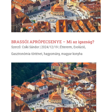
p
k
BRASSÓI APRÓPECSENYE – Mi az igazság?
Szerző:
Csíki Sándor
|
2024/12/19
|
Éttererm
,
Evolúció
,
Gasztronómia történet
,
hagyomány
,
magyar konyha