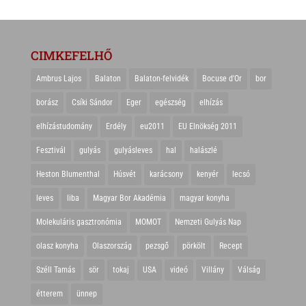
CIMKEFELHŐ
Ambrus Lajos
Balaton
Balaton-felvidék
Bocuse d'Or
bor
borász
Csíki Sándor
Eger
egészség
elhízás
elhízástudomány
Erdély
eu2011
EU Elnökség 2011
Fesztivál
gulyás
gulyásleves
hal
halászlé
Heston Blumenthal
Húsvét
karácsony
kenyér
lecsó
leves
liba
Magyar Bor Akadémia
magyar konyha
Molekuláris gasztronómia
MOMOT
Nemzeti Gulyás Nap
olasz konyha
Olaszország
pezsgő
pörkölt
Recept
Széll Tamás
sör
tokaj
USA
videó
Villány
Válság
étterem
ünnep