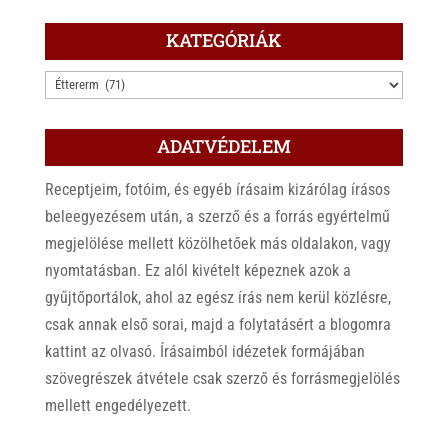
KATEGÓRIÁK
KATEGÓRIÁK
ADATVÉDELEM
Receptjeim, fotóim, és egyéb írásaim kizárólag írásos
beleegyezésem után, a szerző és a forrás egyértelmű
megjelölése mellett közölhetőek más oldalakon, vagy
nyomtatásban. Ez alól kivételt képeznek azok a
gyűjtőportálok, ahol az egész írás nem kerül közlésre,
csak annak első sorai, majd a folytatásért a blogomra
kattint az olvasó. Írásaimból idézetek formájában
szövegrészek átvétele csak szerző és forrásmegjelölés
mellett engedélyezett.