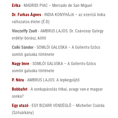
Erika
-
MADRIDI PIAC – Mercado de San Miguel
Dr. Farkas Ágnes
-
INDIA KONYHÁJA – az ezerízű India
változatos ételei (É-D)
Vinczeffy Zsolt
-
AMBRUS LAJOS: Dr. Csávossy György
erdélyi borász, költő
Csíki Sándor
-
SOMLÓI GALUSKA – A Gollerits-Szőcs
somlói galuska története
Nagy Imre
-
SOMLÓI GALUSKA – A Gollerits-Szőcs
somlói galuska története
P. Nóra
-
AMBRUS LAJOS: A lepkegyűjtő
Bobbafet
-
A sonkapácolás titkai, avagy van-e magyar
sonka?
Egy utazó
-
EGY BIZARR VENDÉGLŐ – Micheller Csárda
(Szilsárkány)