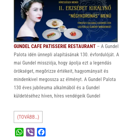
GUNDEL CAFE PATISSERIE RESTAURANT
– A Gundel
Palota idén ünnepli alapításának 130. évfordulóját. A
mai Gundel missziója, hogy ápolja ezt a legendás
örökséget, megőrizze értékeit, hagyományait és
mindenkivel megossza az élményt. A Gundel Palota
130 éves jubileuma alkalmából és a Gundel
küldetéséhez híven, híres vendégeik Gundel
(TOVÁBB…)
W
V
F