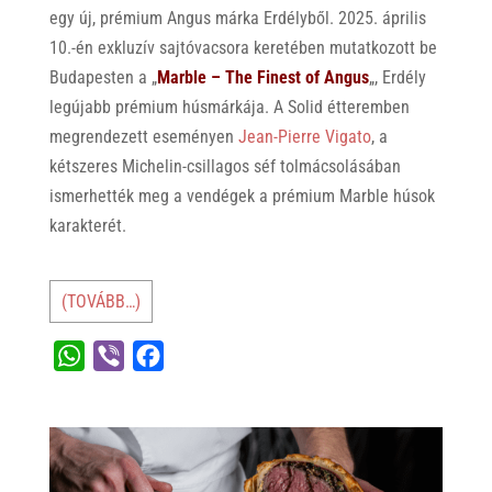
egy új, prémium Angus márka Erdélyből. 2025. április
10.-én exkluzív sajtóvacsora keretében mutatkozott be
Budapesten a „
Marble – The Finest of Angus
„, Erdély
legújabb prémium húsmárkája. A Solid étteremben
megrendezett eseményen
Jean-Pierre Vigato
, a
kétszeres Michelin-csillagos séf tolmácsolásában
ismerhették meg a vendégek a prémium Marble húsok
karakterét.
(TOVÁBB…)
W
V
F
h
i
a
a
b
c
t
e
e
s
r
b