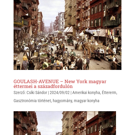
s
r
b
A
o
p
o
p
k
GOULASH-AVENUE – New York magyar
éttermei a századfordulón
Szerző:
Csíki Sándor
|
2024/09/02
|
Amerikai konyha
,
Éttererm
,
Gasztronómia történet
,
hagyomány
,
magyar konyha