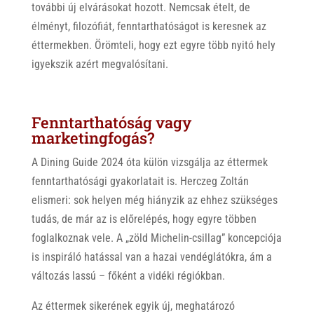
további új elvárásokat hozott. Nemcsak ételt, de
élményt, filozófiát, fenntarthatóságot is keresnek az
éttermekben. Örömteli, hogy ezt egyre több nyitó hely
igyekszik azért megvalósítani.
Fenntarthatóság vagy
marketingfogás?
A Dining Guide 2024 óta külön vizsgálja az éttermek
fenntarthatósági gyakorlatait is. Herczeg Zoltán
elismeri: sok helyen még hiányzik az ehhez szükséges
tudás, de már az is előrelépés, hogy egyre többen
foglalkoznak vele. A „zöld Michelin-csillag” koncepciója
is inspiráló hatással van a hazai vendéglátókra, ám a
változás lassú – főként a vidéki régiókban.
Az éttermek sikerének egyik új, meghatározó