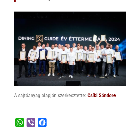
A sajtóanyag alapján szerkesztette:
Csíki Sándor♣
W
V
F
h
i
a
a
b
c