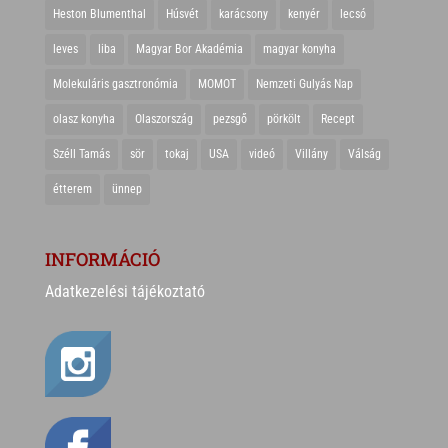
Heston Blumenthal
Húsvét
karácsony
kenyér
lecsó
leves
liba
Magyar Bor Akadémia
magyar konyha
Molekuláris gasztronómia
MOMOT
Nemzeti Gulyás Nap
olasz konyha
Olaszország
pezsgő
pörkölt
Recept
Széll Tamás
sör
tokaj
USA
videó
Villány
Válság
étterem
ünnep
INFORMÁCIÓ
Adatkezelési tájékoztató