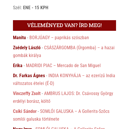
Szél:
ENE - 15 KPH
VÉLEMÉNYED VAN? ÍRD MEG!
Manitu
-
BORJÚAGY – paprikás szószban
Zsédely László
-
CSÁSZÁRGOMBA (Úrgomba) – a hazai
gombák királya
Erika
-
MADRIDI PIAC – Mercado de San Miguel
Dr. Farkas Ágnes
-
INDIA KONYHÁJA – az ezerízű India
változatos ételei (É-D)
Vinczeffy Zsolt
-
AMBRUS LAJOS: Dr. Csávossy György
erdélyi borász, költő
Csíki Sándor
-
SOMLÓI GALUSKA – A Gollerits-Szőcs
somlói galuska története