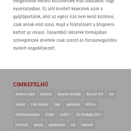
megjelölése mellett közölhetőek más oldalakon, vagy
nyomtatásban. Ez alól kivételt képeznek azok a
gyűjtőportálok, ahol az egész írás nem kerül közlésre,
csak annak első sorai, majd a folytatásért a blogomra
kattint az olvasó. Írásaimból idézetek formájában
szövegrészek átvétele csak szerző és forrásmegjelölés
mellett engedélyezett.
CIMKEFELHŐ
Ambrus Lajos
Balaton
Balaton-felvidék
Bocuse d'Or
bor
borász
Csíki Sándor
Eger
egészség
elhízás
elhízástudomány
Erdély
eu2011
EU Elnökség 2011
Fesztivál
gulyás
gulyásleves
hal
halászlé