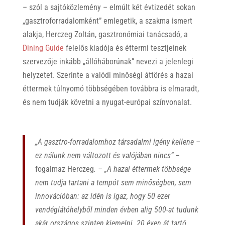
– szól a sajtóközlemény – elmúlt két évtizedét sokan
„gasztroforradalomként” emlegetik, a szakma ismert
alakja, Herczeg Zoltán, gasztronómiai tanácsadó, a
Dining Guide
felelős kiadója és éttermi tesztjeinek
szervezője inkább „állóháborúnak” nevezi a jelenlegi
helyzetet. Szerinte a valódi minőségi áttörés a hazai
éttermek túlnyomó többségében továbbra is elmaradt,
és nem tudják követni a nyugat-európai színvonalat.
„A gasztro-forradalomhoz társadalmi igény kellene –
ez nálunk nem változott és valójában nincs”
–
fogalmaz Herczeg
. – „A hazai éttermek többsége
nem tudja tartani a tempót sem minőségben, sem
innovációban: az idén is igaz, hogy 50 ezer
vendéglátóhelyből minden évben alig 500-at tudunk
akár országos szinten kiemelni. 20 éven át tartó