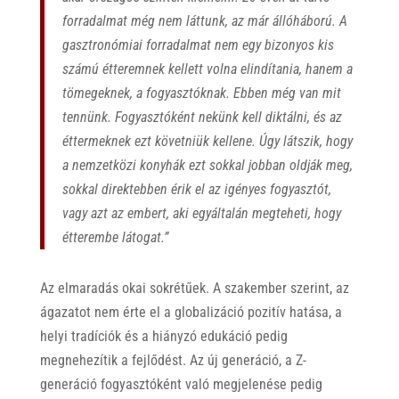
forradalmat még nem láttunk, az már állóháború. A
gasztronómiai forradalmat nem egy bizonyos kis
számú étteremnek kellett volna elindítania, hanem a
tömegeknek, a fogyasztóknak. Ebben még van mit
tennünk. Fogyasztóként nekünk kell diktálni, és az
éttermeknek ezt követniük kellene. Úgy látszik, hogy
a nemzetközi konyhák ezt sokkal jobban oldják meg,
sokkal direktebben érik el az igényes fogyasztót,
vagy azt az embert, aki egyáltalán megteheti, hogy
étterembe látogat.”
Az elmaradás okai sokrétűek. A szakember szerint, az
ágazatot nem érte el a globalizáció pozitív hatása, a
helyi tradíciók és a hiányzó edukáció pedig
megnehezítik a fejlődést. Az új generáció, a Z-
generáció fogyasztóként való megjelenése pedig