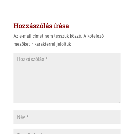
t
e
e
s
r
b
Hozzászólás írása
A
o
p
o
Az e-mail címet nem tesszük közzé.
A kötelező
p
k
mezőket
*
karakterrel jelöltük