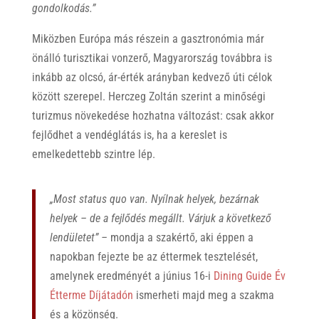
gondolkodás.”
Miközben Európa más részein a gasztronómia már
önálló turisztikai vonzerő, Magyarország továbbra is
inkább az olcsó, ár-érték arányban kedvező úti célok
között szerepel. Herczeg Zoltán szerint a minőségi
turizmus növekedése hozhatna változást: csak akkor
fejlődhet a vendéglátás is, ha a kereslet is
emelkedettebb szintre lép.
„Most status quo van. Nyílnak helyek, bezárnak
helyek – de a fejlődés megállt. Várjuk a következő
lendületet” –
mondja a szakértő, aki éppen a
napokban fejezte be az éttermek tesztelését,
amelynek eredményét a június 16-i
Dining Guide Év
Étterme Díjátadón
ismerheti majd meg a szakma
és a közönség.