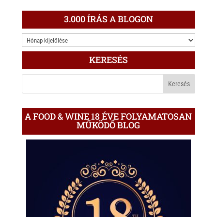
3.000 ÍRÁS A BLOGON
3.000
ÍRÁS
KERESÉS
A
BLOGON
A FOOD & WINE 18 ÉVE FOLYAMATOSAN
MŰKÖDŐ BLOG