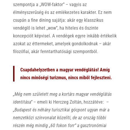
szempontja a „WOW-faktor” – vagyis az
élményszerűség és az emlékezetes karakter. Ez nem
csupán a fine dining sajátja: akár egy klasszikus
vendéglő is lehet „wow”, ha hiteles és őszinte
koncepciót képvisel. A vendégek egyre inkább értékelik
azokat az éttermeket, amelyek gondolkodnak – akár
filozófiai, akár fenntarthatósági szempontból.
Csapdahelyzetben a magyar vendéglátás! Amíg
nincs minőségi turizmus, nincs miből fejleszteni.
„Még nem született meg a kortárs magyar vendéglátás
identitása”
– emeli ki Herczeg Zoltán, hozzátéve: –
„Budapest és néhány turisztikai gócpont ugyan már a
nemzetközi színvonalat közelíti, de az ország többi
részén még mindig „60 fokon forr” a gasztronómiai