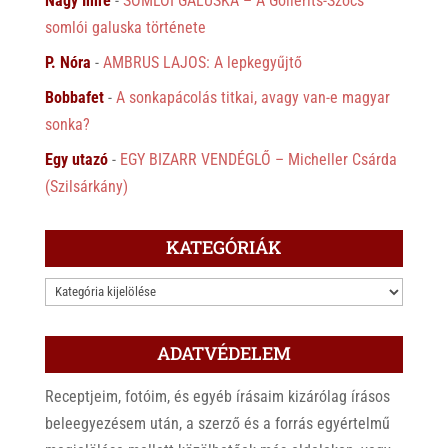
Nagy Imre
-
SOMLÓI GALUSKA – A Gollerits-Szőcs
somlói galuska története
P. Nóra
-
AMBRUS LAJOS: A lepkegyűjtő
Bobbafet
-
A sonkapácolás titkai, avagy van-e magyar
sonka?
Egy utazó
-
EGY BIZARR VENDÉGLŐ – Micheller Csárda
(Szilsárkány)
KATEGÓRIÁK
KATEGÓRIÁK
ADATVÉDELEM
Receptjeim, fotóim, és egyéb írásaim kizárólag írásos
beleegyezésem után, a szerző és a forrás egyértelmű