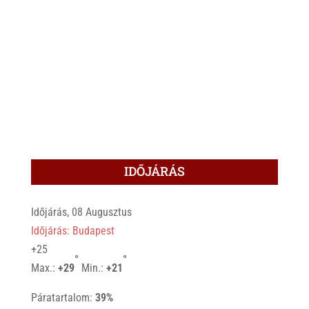
IDŐJÁRÁS
Időjárás, 08 Augusztus
Időjárás: Budapest
+
25
°
°
Max.:
+
29
Min.:
+
21
Páratartalom:
39%