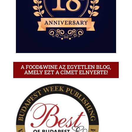
A FOOD&WINE AZ EGYETLEN BLOG,
AMELY EZT A CÍMET ELNYERTE!