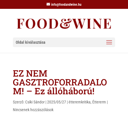
info@foodandwine.hu
Oldal kiválasztása
EZ NEM
GASZTROFORRADALO
M! – Ez állóháború!
Szerző:
Csíki Sándor
|
2025/05/27
|
étteremkritika
,
Éttererm
|
Nincsenek hozzászólások