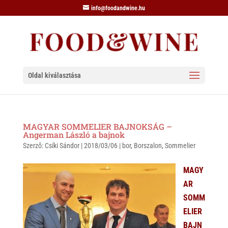
info@foodandwine.hu
Oldal kiválasztása
MAGYAR SOMMELIER BAJNOKSÁG –
Angerman László a bajnok
Szerző:
Csíki Sándor
|
2018/03/06
|
bor
,
Borszalon
,
Sommelier
MAGY
AR
SOMM
ELIER
BAJN