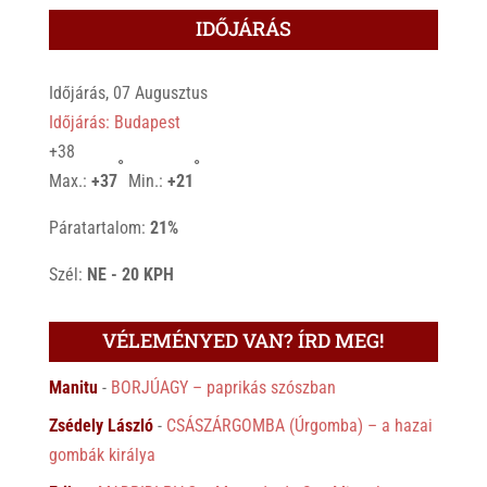
IDŐJÁRÁS
Időjárás, 07 Augusztus
Időjárás: Budapest
+
38
°
°
Max.:
+
37
Min.:
+
21
Páratartalom:
21%
Szél:
NE - 20 KPH
VÉLEMÉNYED VAN? ÍRD MEG!
Manitu
-
BORJÚAGY – paprikás szószban
Zsédely László
-
CSÁSZÁRGOMBA (Úrgomba) – a hazai
gombák királya