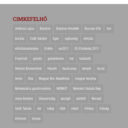
CIMKEFELHŐ
Ambrus Lajos
Balaton
Balaton-felvidék
Bocuse d'Or
bor
borász
Csíki Sándor
Eger
egészség
elhízás
elhízástudomány
Erdély
eu2011
EU Elnökség 2011
Fesztivál
gulyás
gulyásleves
hal
halászlé
Heston Blumenthal
Húsvét
karácsony
kenyér
lecsó
leves
liba
Magyar Bor Akadémia
magyar konyha
Molekuláris gasztronómia
MOMOT
Nemzeti Gulyás Nap
olasz konyha
Olaszország
pezsgő
pörkölt
Recept
Széll Tamás
sör
tokaj
USA
videó
Villány
Válság
étterem
ünnep