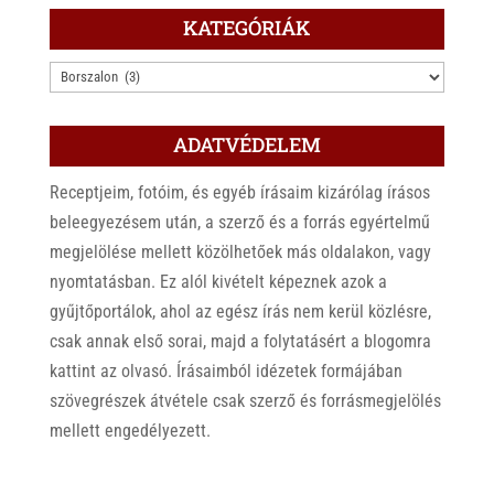
KATEGÓRIÁK
KATEGÓRIÁK
ADATVÉDELEM
Receptjeim, fotóim, és egyéb írásaim kizárólag írásos
beleegyezésem után, a szerző és a forrás egyértelmű
megjelölése mellett közölhetőek más oldalakon, vagy
nyomtatásban. Ez alól kivételt képeznek azok a
gyűjtőportálok, ahol az egész írás nem kerül közlésre,
csak annak első sorai, majd a folytatásért a blogomra
kattint az olvasó. Írásaimból idézetek formájában
szövegrészek átvétele csak szerző és forrásmegjelölés
mellett engedélyezett.