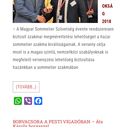
OKSÁ
G
2018
– A Magyar Sommelier Szövetség évente rendszeresen
biztosít szakmai megmérettetési lehetőséget a hazai
sommelier szakma kiválóságainak. A verseny célja
most is a magas szintű, nemzetközi szabályoknak is
megfelelő versenyzési lehetőség biztosítása
hazánkban a sommelier szakmában
(TOVÁBB…)
W
V
F
h
i
a
a
b
c
BORVACSORA A PESTI VIGADÓBAN – Áts
t
e
e
Károly borásszal