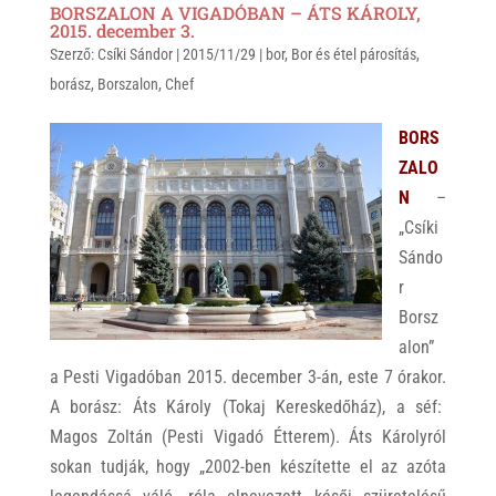
BORSZALON A VIGADÓBAN – ÁTS KÁROLY,
t
e
e
2015. december 3.
Szerző:
s
Csíki Sándor
r
b
|
2015/11/29
|
bor
,
Bor és étel párosítás
,
borász
,
Borszalon
,
Chef
A
o
p
o
BORS
p
k
ZALO
N
–
„Csíki
Sándo
r
Borsz
alon”
a Pesti Vigadóban 2015. december 3-án, este 7 órakor.
A borász: Áts Károly (Tokaj Kereskedőház), a séf:
Magos Zoltán (Pesti Vigadó Étterem). Áts Károlyról
sokan tudják, hogy „2002-ben készítette el az azóta