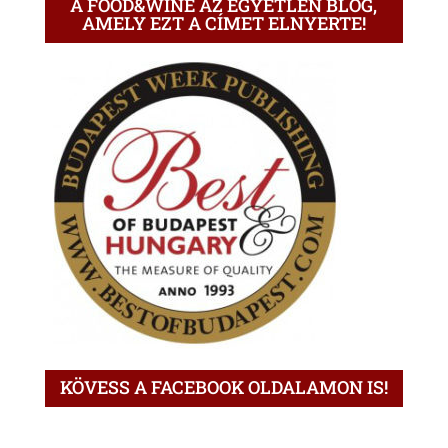
A FOOD&WINE AZ EGYETLEN BLOG,
AMELY EZT A CÍMET ELNYERTE!
KÖVESS A FACEBOOK OLDALAMON IS!