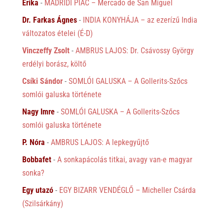
Erika
-
MADRIDI PIAC – Mercado de San Miguel
Dr. Farkas Ágnes
-
INDIA KONYHÁJA – az ezerízű India
változatos ételei (É-D)
Vinczeffy Zsolt
-
AMBRUS LAJOS: Dr. Csávossy György
erdélyi borász, költő
Csíki Sándor
-
SOMLÓI GALUSKA – A Gollerits-Szőcs
somlói galuska története
Nagy Imre
-
SOMLÓI GALUSKA – A Gollerits-Szőcs
somlói galuska története
P. Nóra
-
AMBRUS LAJOS: A lepkegyűjtő
Bobbafet
-
A sonkapácolás titkai, avagy van-e magyar
sonka?
Egy utazó
-
EGY BIZARR VENDÉGLŐ – Micheller Csárda
(Szilsárkány)