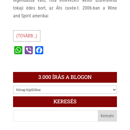
legendássá váló, róla elnevezett késői szüretelésű
tokaji édes bort, az Áts cuvée-t. 2006-ban a Wine
and Spirit amerikai
(TOVÁBB…)
W
V
F
h
i
a
a
b
c
t
e
e
3.000 ÍRÁS A BLOGON
s
r
b
3.000
A
o
ÍRÁS
p
o
KERESÉS
A
p
k
BLOGON