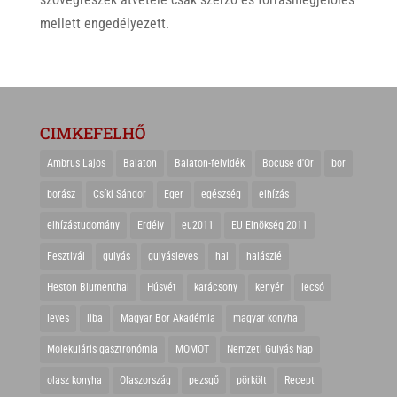
mellett engedélyezett.
CIMKEFELHŐ
Ambrus Lajos
Balaton
Balaton-felvidék
Bocuse d'Or
bor
borász
Csíki Sándor
Eger
egészség
elhízás
elhízástudomány
Erdély
eu2011
EU Elnökség 2011
Fesztivál
gulyás
gulyásleves
hal
halászlé
Heston Blumenthal
Húsvét
karácsony
kenyér
lecsó
leves
liba
Magyar Bor Akadémia
magyar konyha
Molekuláris gasztronómia
MOMOT
Nemzeti Gulyás Nap
olasz konyha
Olaszország
pezsgő
pörkölt
Recept