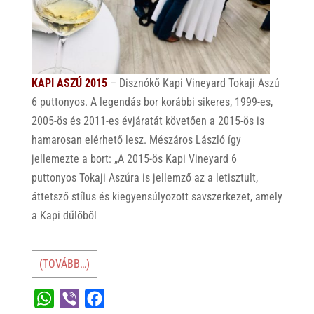
KAPI ASZÚ 2015
– Disznókő Kapi Vineyard Tokaji Aszú
6 puttonyos. A legendás bor korábbi sikeres, 1999-es,
2005-ös és 2011-es évjáratát követően a 2015-ös is
hamarosan elérhető lesz. Mészáros László így
jellemezte a bort: „A 2015-ös Kapi Vineyard 6
puttonyos Tokaji Aszúra is jellemző az a letisztult,
áttetsző stílus és kiegyensúlyozott savszerkezet, amely
a Kapi dűlőből
(TOVÁBB…)
W
V
F