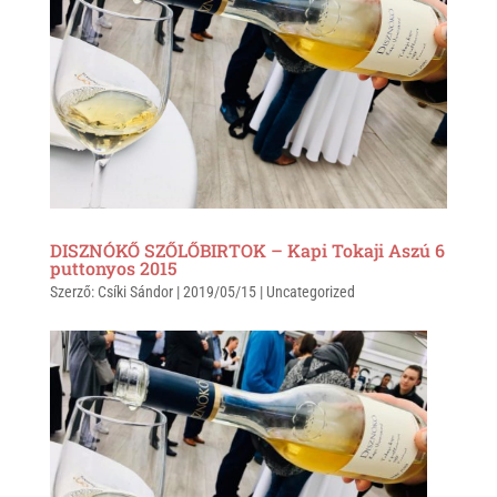
A
o
p
o
p
k
DISZNÓKŐ SZŐLŐBIRTOK – Kapi Tokaji Aszú 6
puttonyos 2015
Szerző:
Csíki Sándor
|
2019/05/15
|
Uncategorized