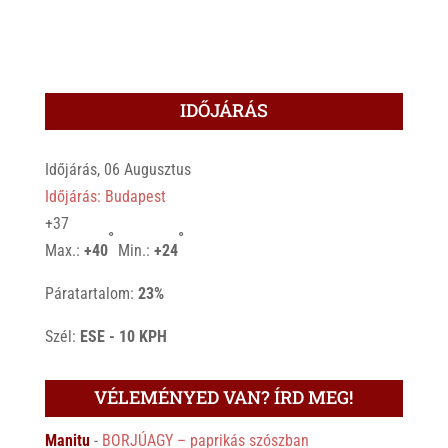
IDŐJÁRÁS
Időjárás, 06 Augusztus
Időjárás: Budapest
+
37
°
°
Max.:
+
40
Min.:
+
24
Páratartalom:
23%
Szél:
ESE - 10 KPH
VÉLEMÉNYED VAN? ÍRD MEG!
Manitu
-
BORJÚAGY – paprikás szószban