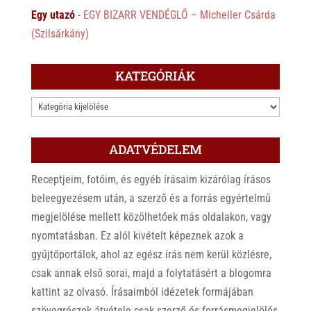
Egy utazó
-
EGY BIZARR VENDÉGLŐ – Micheller Csárda
(Szilsárkány)
KATEGÓRIÁK
KATEGÓRIÁK
ADATVÉDELEM
Receptjeim, fotóim, és egyéb írásaim kizárólag írásos
beleegyezésem után, a szerző és a forrás egyértelmű
megjelölése mellett közölhetőek más oldalakon, vagy
nyomtatásban. Ez alól kivételt képeznek azok a
gyűjtőportálok, ahol az egész írás nem kerül közlésre,
csak annak első sorai, majd a folytatásért a blogomra
kattint az olvasó. Írásaimból idézetek formájában
szövegrészek átvétele csak szerző és forrásmegjelölés