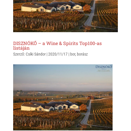
p
k
DISZNÓKŐ – a Wine & Spirits Top100-as
listáján
Szerző:
Csíki Sándor
|
2020/11/17
|
bor
,
borász