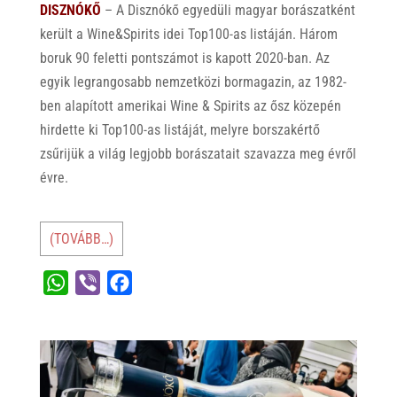
DISZNÓKŐ
– A Disznókő egyedüli magyar borászatként
került a Wine&Spirits idei Top100-as listáján. Három
boruk 90 feletti pontszámot is kapott 2020-ban. Az
egyik legrangosabb nemzetközi bormagazin, az 1982-
ben alapított amerikai Wine & Spirits az ősz közepén
hirdette ki Top100-as listáját, melyre borszakértő
zsűrijük a világ legjobb borászatait szavazza meg évről
évre.
(TOVÁBB…)
W
V
F
h
i
a
a
b
c
t
e
e
s
r
b