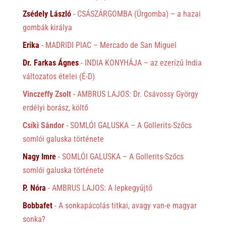
Zsédely László
-
CSÁSZÁRGOMBA (Úrgomba) – a hazai
gombák királya
Erika
-
MADRIDI PIAC – Mercado de San Miguel
Dr. Farkas Ágnes
-
INDIA KONYHÁJA – az ezerízű India
változatos ételei (É-D)
Vinczeffy Zsolt
-
AMBRUS LAJOS: Dr. Csávossy György
erdélyi borász, költő
Csíki Sándor
-
SOMLÓI GALUSKA – A Gollerits-Szőcs
somlói galuska története
Nagy Imre
-
SOMLÓI GALUSKA – A Gollerits-Szőcs
somlói galuska története
P. Nóra
-
AMBRUS LAJOS: A lepkegyűjtő
Bobbafet
-
A sonkapácolás titkai, avagy van-e magyar
sonka?