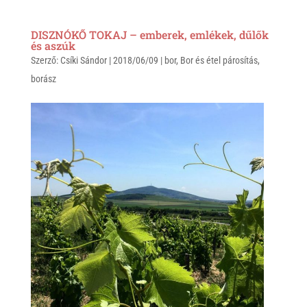
h
i
a
a
b
c
DISZNÓKŐ TOKAJ – emberek, emlékek, dűlők
t
e
e
és aszúk
Szerző:
s
Csíki Sándor
r
b
|
2018/06/09
|
bor
,
Bor és étel párosítás
,
borász
A
o
p
o
p
k