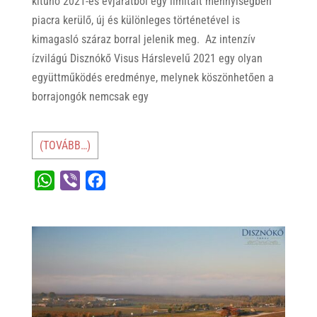
kitűnő 2021-es évjáratból egy limitált mennyiségben
piacra kerülő, új és különleges történetével is
kimagasló száraz borral jelenik meg. Az intenzív
ízvilágú Disznókő Visus Hárslevelű 2021 egy olyan
együttműködés eredménye, melynek köszönhetően a
borrajongók nemcsak egy
(TOVÁBB…)
W
V
F
h
i
a
a
b
c
t
e
e
s
r
b
A
o
p
o