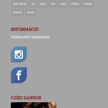
Széll Tamás
sör
tokaj
USA
videó
Villány
Válság
étterem
ünnep
INFORMÁCIÓ
Adatkezelési tájékoztató
CSÍKI SÁNDOR