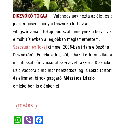
DISZNÓKŐ TOKAJ
– Valahogy úgy hozta az élet és a
jószerencsém, hogy a Disznókő lett az a
világszínvonalú tokaji borászat, amelynek a borait az
elmúlt tíz évben a legjobban megismerhettem.
Szecsuán és Tokaj
címmel 2008-ban írtam először a
Disznókőről. Emlékezetes, sőt, a hazai éttermi világra
is hatással bíró vacsorát szervezett akkor a Disznókő.
Ez a vacsora
a ma már nemzetközileg is sokra tartott
és elismert birtokigazgató,
Mészáros László
emlékeiben is élénken él.
(TOVÁBB…)
W
V
F
h
i
a