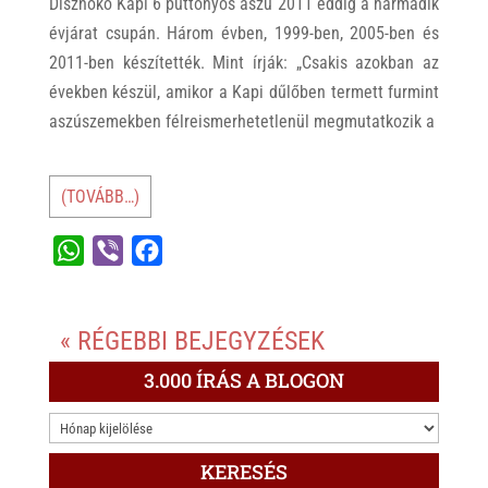
Disznókő Kapi 6 puttonyos aszú 2011 eddig a harmadik
évjárat csupán. Három évben, 1999-ben, 2005-ben és
2011-ben készítették. Mint írják: „Csakis azokban az
években készül, amikor a Kapi dűlőben termett furmint
aszúszemekben félreismerhetetlenül megmutatkozik a
(TOVÁBB…)
W
V
F
h
i
a
a
b
c
« RÉGEBBI BEJEGYZÉSEK
t
e
e
s
r
b
3.000 ÍRÁS A BLOGON
A
o
3.000
p
o
ÍRÁS
p
k
KERESÉS
A