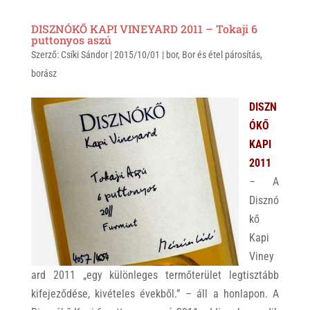
a
b
c
DISZNÓKŐ KAPI VINEYARD 2011 – Tokaji 6
t
e
e
puttonyos aszú
Szerző:
s
Csíki Sándor
r
b
|
2015/10/01
|
bor
,
Bor és étel párosítás
,
borász
A
o
p
o
DISZN
p
k
ÓKŐ
KAPI
2011
– A
Disznó
kő
Kapi
Viney
ard 2011 „egy különleges termőterület legtisztább
kifejeződése, kivételes évekből.” – áll a honlapon. A