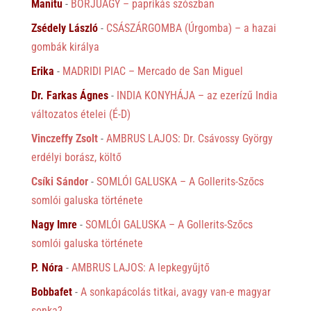
Manitu
-
BORJÚAGY – paprikás szószban
Zsédely László
-
CSÁSZÁRGOMBA (Úrgomba) – a hazai
gombák királya
Erika
-
MADRIDI PIAC – Mercado de San Miguel
Dr. Farkas Ágnes
-
INDIA KONYHÁJA – az ezerízű India
változatos ételei (É-D)
Vinczeffy Zsolt
-
AMBRUS LAJOS: Dr. Csávossy György
erdélyi borász, költő
Csíki Sándor
-
SOMLÓI GALUSKA – A Gollerits-Szőcs
somlói galuska története
Nagy Imre
-
SOMLÓI GALUSKA – A Gollerits-Szőcs
somlói galuska története
P. Nóra
-
AMBRUS LAJOS: A lepkegyűjtő
Bobbafet
-
A sonkapácolás titkai, avagy van-e magyar
sonka?