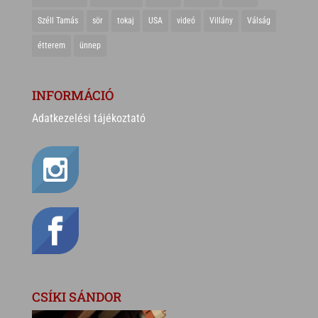
Széll Tamás
sör
tokaj
USA
videó
Villány
Válság
étterem
ünnep
INFORMÁCIÓ
Adatkezelési tájékoztató
CSÍKI SÁNDOR