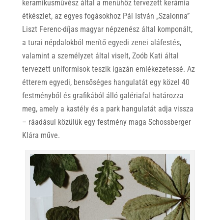
keramikusművész által a menühöz tervezett kerámia
étkészlet, az egyes fogásokhoz
Pál István „Szalonna”
Liszt Ferenc-díjas magyar népzenész által komponált,
a turai népdalokból merítő egyedi zenei aláfestés,
valamint a személyzet által viselt, Zoób Kati által
tervezett uniformisok teszik igazán emlékezetessé. Az
étterem egyedi, bensőséges hangulatát egy közel 40
festményből és grafikából álló galériafal határozza
meg, amely a kastély és a park hangulatát adja vissza
– ráadásul közülük egy festmény maga Schossberger
Klára műve.