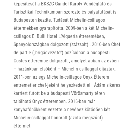
képesítését a BKSZC Gundel Károly Vendéglátó és
Turisztikai Technikumban szerezte és pályafutását is
Budapesten kezdte. Tudását Michelin-csillagos
éttermekben gyarapította. 2009-ben a két Michelin-
csillagos El Bulli Hotel L’Alqueria étteremében,
Spanyolországban dolgozott (stázsolt) . 2010-ben Chef
de partie („brigádvezető”) pozícióban a budapesti
Costes étterembe dolgozott , amelyet abban az évben
– hazánkban elsőként – Michelin-csillaggal díjaztak.
2011-ben az egy Michelin-csillagos Onyx Étterem
entremetier chef-jeként helyezkedett el. Ádám sikeres
karriert futott be a budapesti Vörösmarty téren
található Onyx étteremben. 2016-ban már
konyhafőnökként vezette a nevéhez kötődően két
Michelin-csillaggal honorált (azóta megszűnt)
éttermet.