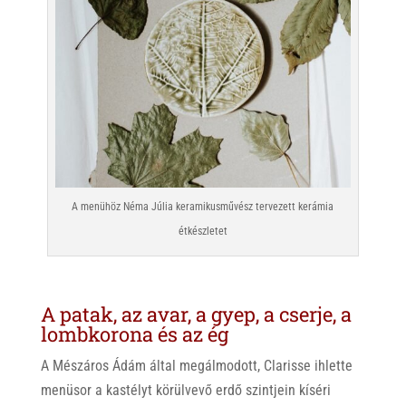
A menühöz Néma Júlia keramikusművész tervezett kerámia
étkészletet
A patak, az avar, a gyep, a cserje, a
lombkorona és az ég
A Mészáros Ádám által megálmodott, Clarisse ihlette
menüsor a kastélyt körülvevő erdő szintjein kíséri