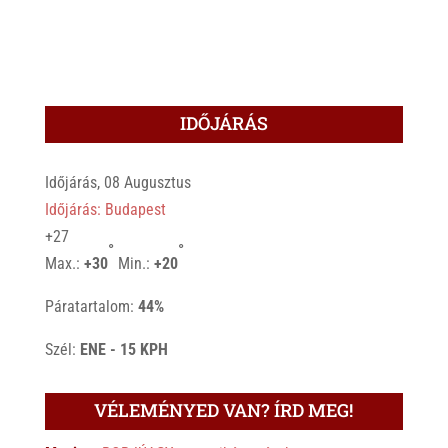
IDŐJÁRÁS
Időjárás, 08 Augusztus
Időjárás: Budapest
+
27
°
°
Max.:
+
30
Min.:
+
20
Páratartalom:
44%
Szél:
ENE - 15 KPH
VÉLEMÉNYED VAN? ÍRD MEG!