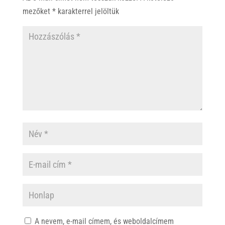
p
k
mezőket
*
karakterrel jelöltük
A nevem, e-mail címem, és weboldalcímem