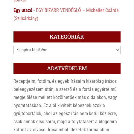
Egy utazó
-
EGY BIZARR VENDÉGLŐ – Micheller Csárda
(Szilsárkány)
KATEGÓRIÁK
KATEGÓRIÁK
ADATVÉDELEM
Receptjeim, fotóim, és egyéb írásaim kizárólag írásos
beleegyezésem után, a szerző és a forrás egyértelmű
megjelölése mellett közölhetőek más oldalakon, vagy
nyomtatásban. Ez alól kivételt képeznek azok a
gyűjtőportálok, ahol az egész írás nem kerül közlésre,
csak annak első sorai, majd a folytatásért a blogomra
kattint az olvasó. Írásaimból idézetek formájában