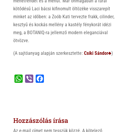
menetrendet és a menüt. Már önmagában a turai
kötődésű Laci bácsi
kifinomult öltözéke visszarepít
minket az időben: a Zoób Kati tervezte frakk, cilinder,
kesztyű és kockás mellény a kastély fénykorát idézi
meg, a BOTANIQ-ra jellemző modern eleganciával
ötvözve.
(A sajtóanyag alapján szerkesztette:
Csíki Sándor♣
)
W
V
F
h
i
a
a
b
c
t
e
e
s
r
b
Hozzászólás írása
A
o
p
o
Az e-mail címet nem tesszük közzé.
A kötelező