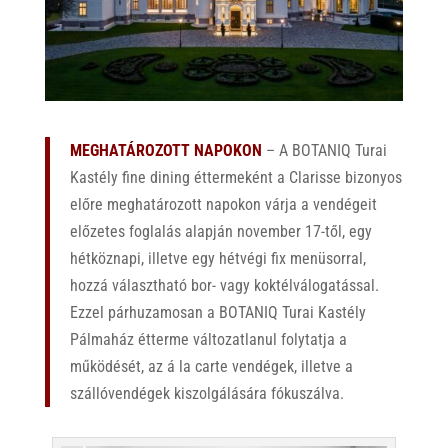
MEGHATÁROZOTT NAPOKON
– A BOTANIQ Turai
Kastély fine dining éttermeként a Clarisse bizonyos
előre meghatározott napokon várja a vendégeit
előzetes foglalás alapján november 17-től, egy
hétköznapi, illetve egy hétvégi fix menüsorral,
hozzá választható bor- vagy koktélválogatással.
Ezzel párhuzamosan a BOTANIQ Turai Kastély
Pálmaház étterme változatlanul folytatja a
működését, az á la carte vendégek, illetve a
szállóvendégek kiszolgálására fókuszálva.