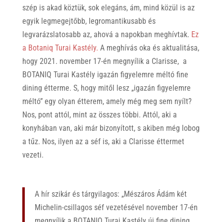
szép is akad köztük, sok elegáns, ám, mind közül is az
egyik legmegejtőbb, legromantikusabb és
legvarázslatosabb az, ahová a napokban meghívtak.
Ez
a Botaniq Turai Kastély.
A meghívás oka és aktualitása,
hogy 2021. november 17-én megnyílik a Clarisse, a
BOTANIQ Turai Kastély igazán figyelemre méltó fine
dining étterme. S, hogy mitől lesz „igazán figyelemre
méltó” egy olyan étterem, amely még meg sem nyílt?
Nos, pont attól, mint az összes többi. Attól, aki a
konyhában van, aki már bizonyított, s akiben még lobog
a tűz. Nos, ilyen az a séf is, aki a Clarisse éttermet
vezeti.
A hír szikár és tárgyilagos: „Mészáros Ádám két
Michelin-csillagos séf vezetésével november 17-én
megnyílik a BOTANIQ Turai Kastély új fine dining