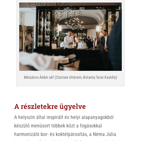
Mészáros Ádám séf (Clarisse étterem, Botaniq Turai Kastély)
A részletekre ügyelve
A helyszín által inspirált és helyi alapanyagokból
készülő menüsort többek közt a fogásokkal
harmonizáló bor- és koktélpárosítás, a Néma Júlia