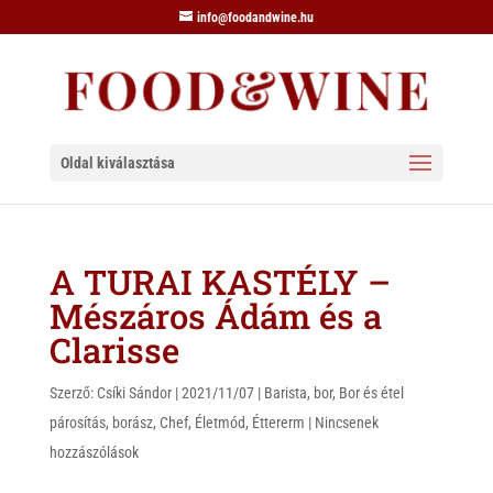
info@foodandwine.hu
Oldal kiválasztása
A TURAI KASTÉLY –
Mészáros Ádám és a
Clarisse
Szerző:
Csíki Sándor
|
2021/11/07
|
Barista
,
bor
,
Bor és étel
párosítás
,
borász
,
Chef
,
Életmód
,
Éttererm
|
Nincsenek
hozzászólások