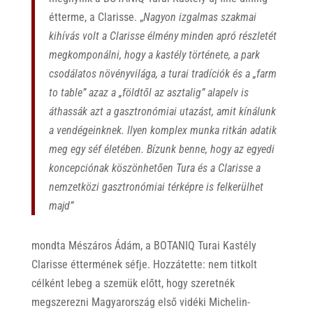
étterme, a Clarisse.
„
Nagyon izgalmas szakmai
kihívás volt a Clarisse élmény minden apró részletét
megkomponálni, hogy a kastély története, a park
csodálatos növényvilága, a turai tradíciók és a „farm
to table” azaz a „földtől az asztalig” alapelv is
áthassák azt a gasztronómiai utazást, amit kínálunk
a vendégeinknek. Ilyen komplex munka ritkán adatik
meg egy séf életében. Bízunk benne, hogy az egyedi
koncepciónak köszönhetően Tura és a Clarisse a
nemzetközi gasztronómiai térképre is felkerülhet
majd”
mondta
Mészáros Ádám, a BOTANIQ Turai Kastély
Clarisse éttermének séfje. Hozzátette: nem titkolt
célként lebeg a szemük előtt, hogy szeretnék
megszerezni Magyarország első vidéki Michelin-