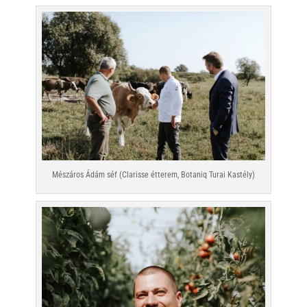
Mészáros Ádám séf (Clarisse étterem, Botaniq Turai Kastély)