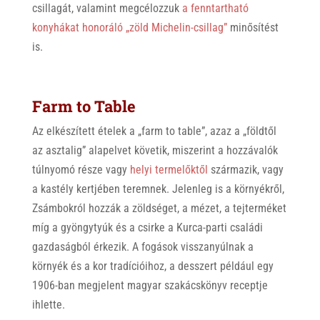
csillagát, valamint megcélozzuk
a fenntartható
konyhákat honoráló „zöld Michelin-csillag”
minősítést
is.
Farm to Table
Az elkészített ételek a „farm to table”, azaz a „földtől
az asztalig” alapelvet követik, miszerint a hozzávalók
túlnyomó része vagy
helyi termelőktől
származik, vagy
a kastély kertjében teremnek. Jelenleg is a környékről,
Zsámbokról hozzák a zöldséget, a mézet, a tejterméket
míg a gyöngytyúk és a csirke a Kurca-parti családi
gazdaságból érkezik. A fogások visszanyúlnak a
környék és a kor tradícióihoz, a desszert például egy
1906-ban megjelent magyar szakácskönyv receptje
ihlette.