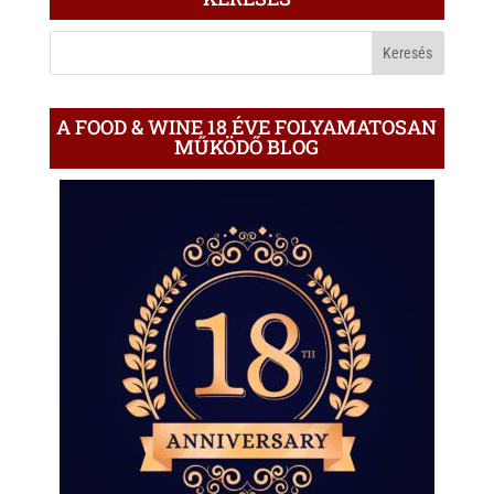
A
BLOGON
A FOOD & WINE 18 ÉVE FOLYAMATOSAN
MŰKÖDŐ BLOG