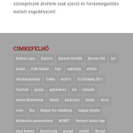
szövegrészek átvétele csak szerző és forrásmegjelölés
mellett engedélyezett.
CIMKEFELHŐ
Ambrus Lajos
Balaton
Balaton-felvidék
Bocuse d'Or
bor
borász
Csíki Sándor
Eger
egészség
elhízás
elhízástudomány
Erdély
eu2011
EU Elnökség 2011
Fesztivál
gulyás
gulyásleves
hal
halászlé
Heston Blumenthal
Húsvét
karácsony
kenyér
lecsó
leves
liba
Magyar Bor Akadémia
magyar konyha
Molekuláris gasztronómia
MOMOT
Nemzeti Gulyás Nap
olasz konyha
Olaszország
pezsgő
pörkölt
Recept