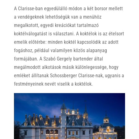
A Clarisse-ban egyedülálló módon a két borsor mellett
a vendégeknek lehetőségük van a menühöz
megalkotott, egyedi kreációkat tartalmazó
koktélválogatást is választani. A koktélok is az ételsort
emelik előtérbe: minden koktél kapcsolódik az adott
fogáshoz, például valamilyen közös alapanyag
formájában. A Szabó Gergely bartender által
megálmodott alkotások másik különlegessége, hogy
emléket állítanak Schossberger Clarisse-nak, ugyanis a
festményeinek nevét viselik a koktélok.