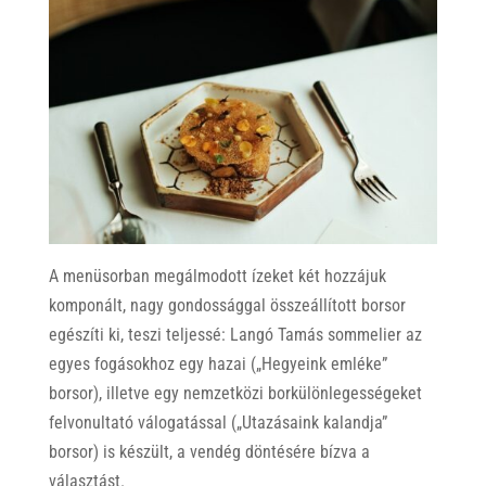
A menüsorban megálmodott ízeket két hozzájuk
komponált, nagy gondossággal összeállított borsor
egészíti ki, teszi teljessé: Langó Tamás sommelier az
egyes fogásokhoz egy hazai („Hegyeink emléke”
borsor), illetve egy nemzetközi borkülönlegességeket
felvonultató válogatással („Utazásaink kalandja”
borsor) is készült, a vendég döntésére bízva a
választást.