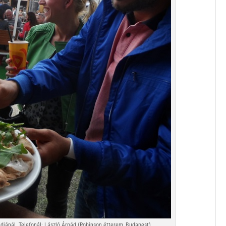
jánál. Telefonál: László Árpád (Robinson étterem, Budapest)