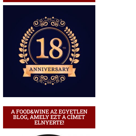
A FOOD&WINE AZ EGYETLEN
BLOG, AMELY EZT A CÍMET
ELNYERTE!