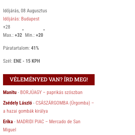
Időjárás, 08 Augusztus
Időjárás: Budapest
+
28
°
°
Max.:
+
32
Min.:
+
20
Páratartalom:
41%
Szél:
ENE - 15 KPH
VÉLEMÉNYED VAN? ÍRD MEG!
Manitu
-
BORJÚAGY – paprikás szószban
Zsédely László
-
CSÁSZÁRGOMBA (Úrgomba) –
a hazai gombák királya
Erika
-
MADRIDI PIAC – Mercado de San
Miguel