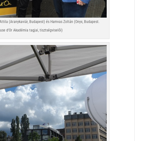
Attila (Aranykaviár, Budapest) és Hamvas Zoltán (Onyx, Budapest.
e d’Or Akadémia tagjai, tisztségviselői)