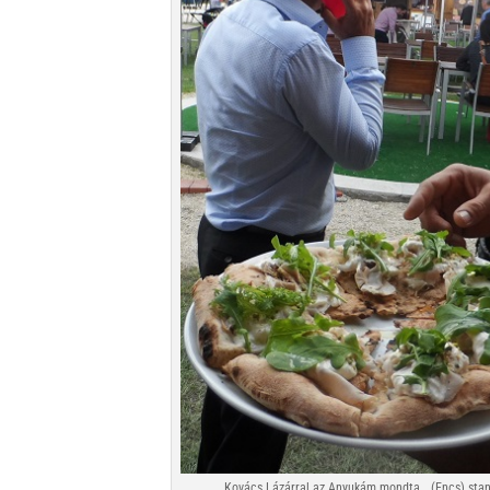
Kovács Lázárral az Anyukám mondta… (Encs) stand