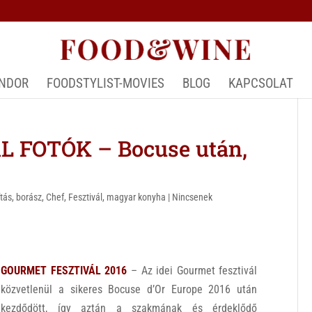
ÁNDOR
FOODSTYLIST-MOVIES
BLOG
KAPCSOLAT
 FOTÓK – Bocuse után,
ítás
,
borász
,
Chef
,
Fesztivál
,
magyar konyha
|
Nincsenek
GOURMET FESZTIVÁL 2016
– Az idei Gourmet fesztivál
közvetlenül a sikeres Bocuse d’Or Europe 2016 után
kezdődött, így aztán a szakmának és érdeklődő