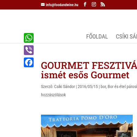
info@foodandwine.hu
FŐOLDAL
CSÍKI S
W
h
V
GOURMET FESZTIVÁL
a
i
ismét esős Gourmet
F
t
b
a
s
Szerző:
Csíki Sándor
|
2016/05/15
|
bor
,
Bor és étel páros
e
c
hozzászólások
A
r
e
p
b
p
o
o