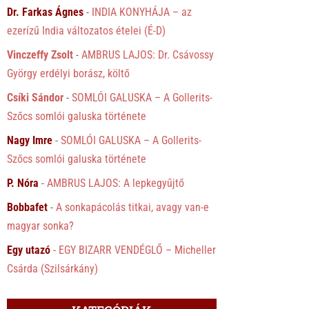
Dr. Farkas Ágnes
-
INDIA KONYHÁJA – az
ezerízű India változatos ételei (É-D)
Vinczeffy Zsolt
-
AMBRUS LAJOS: Dr. Csávossy
György erdélyi borász, költő
Csíki Sándor
-
SOMLÓI GALUSKA – A Gollerits-
Szőcs somlói galuska története
Nagy Imre
-
SOMLÓI GALUSKA – A Gollerits-
Szőcs somlói galuska története
P. Nóra
-
AMBRUS LAJOS: A lepkegyűjtő
Bobbafet
-
A sonkapácolás titkai, avagy van-e
magyar sonka?
Egy utazó
-
EGY BIZARR VENDÉGLŐ – Micheller
Csárda (Szilsárkány)