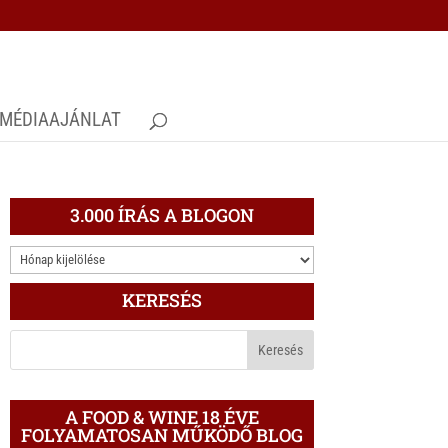
MÉDIAAJÁNLAT
3.000 ÍRÁS A BLOGON
3.000
ÍRÁS
KERESÉS
A
BLOGON
A FOOD & WINE 18 ÉVE
FOLYAMATOSAN MŰKÖDŐ BLOG