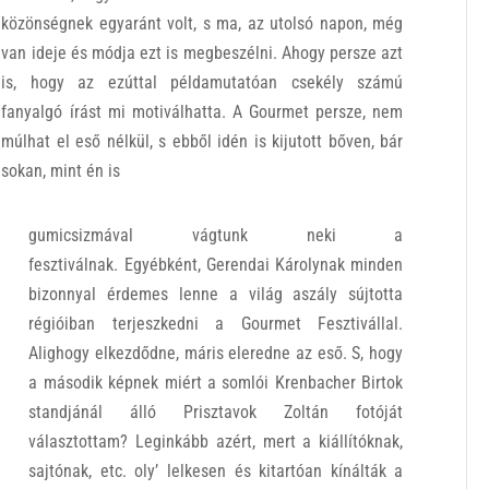
közönségnek egyaránt volt, s ma, az utolsó napon, még
van ideje és módja ezt is megbeszélni. Ahogy persze azt
is, hogy az ezúttal példamutatóan csekély számú
fanyalgó írást mi motiválhatta. A Gourmet persze, nem
múlhat el eső nélkül, s ebből idén is kijutott bőven, bár
sokan, mint én is
gumicsizmával vágtunk neki a
fesztiválnak. Egyébként, Gerendai Károlynak minden
bizonnyal érdemes lenne a világ aszály sújtotta
régióiban terjeszkedni a Gourmet Fesztivállal.
Alighogy elkezdődne, máris eleredne az eső. S, hogy
a második képnek miért a somlói Krenbacher Birtok
standjánál álló Prisztavok Zoltán fotóját
választottam? Leginkább azért, mert a kiállítóknak,
sajtónak, etc. oly’ lelkesen és kitartóan kínálták a