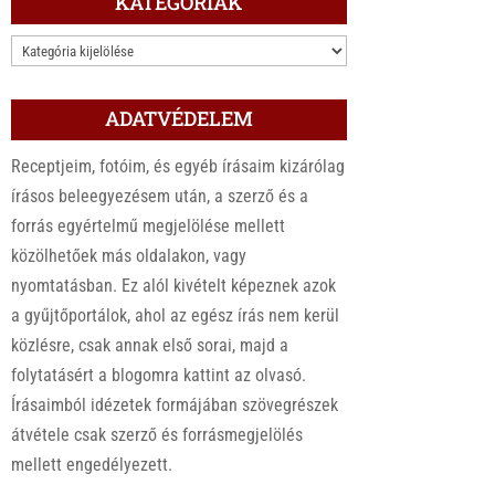
KATEGÓRIÁK
KATEGÓRIÁK
ADATVÉDELEM
Receptjeim, fotóim, és egyéb írásaim kizárólag
írásos beleegyezésem után, a szerző és a
forrás egyértelmű megjelölése mellett
közölhetőek más oldalakon, vagy
nyomtatásban. Ez alól kivételt képeznek azok
a gyűjtőportálok, ahol az egész írás nem kerül
közlésre, csak annak első sorai, majd a
folytatásért a blogomra kattint az olvasó.
Írásaimból idézetek formájában szövegrészek
átvétele csak szerző és forrásmegjelölés
mellett engedélyezett.