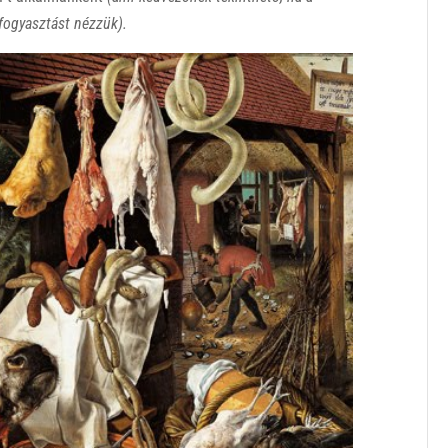
fogyasztást nézzük).