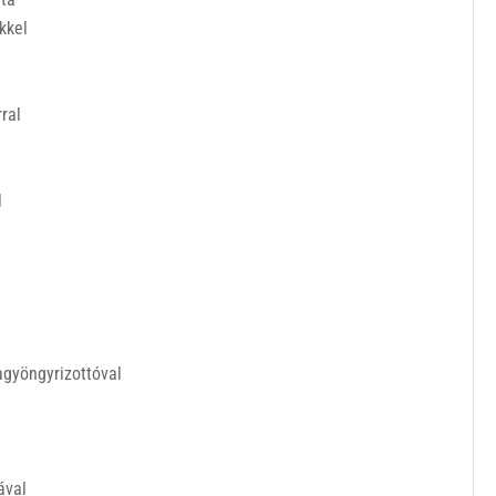
ekkel
ral
l
agyöngyrizottóval
ával