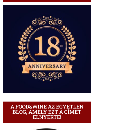
A FOOD&WINE AZ EGYETLEN
BLOG, AMELY EZT A CÍMET
ELNYERTE!