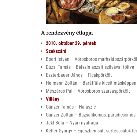
A rendezvény étlapja
2010. október 29. péntek
Szekszárd
Bodri István – Vörösboros marhalábszárpörköl
Dúzsi Tamás – Bélszín aszalt szilvával töltve
Eszterbauer János – Ficakpörkölt
Heimann Zoltán – Barátfüle kicsit másképpen
Mészáros Pál – Vörösboros szarvaspörkölt
Villány
Günzer Tamás – Halászlé
Günzer Zoltán – Bazsalikomos, paradicsomos t
Jekl Béla – Nyári nyúlragu
Keller György – Egészben sült sertéscsülök l