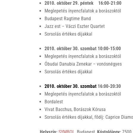
2010. október 29. péntek 16:00-21:00
Meglepetés ínyencfalatok a borászoktól
Budapest Ragtime Band
Jazz est – Váczi Eszter Quartet
Sorsolás értékes díjakkal
2010. október 30. szombat 10:00-15:00
Meglepetés ínyencfalatok a borászoktól
Óbudai Danubia Zenekar – vonósnégyes
Sorsolás értékes díjakkal
2010. október 30. szombat
16:00-20:30
Meglepetés ínyencfalatok a borászoktól
Bordalest
Vivat Bacchus, Borászok Kórusa
Sorsolás értékes díjakkal, fődíj: Caprice Dia
Helyszín:
SYMBOL
, Budapest,
Kóstolójegy:
7500 