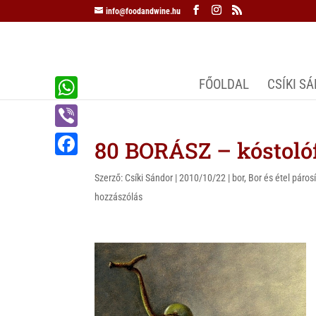
info@foodandwine.hu
FŐOLDAL
CSÍKI S
W
h
V
80 BORÁSZ – kóstoló
a
i
F
t
Szerző:
Csíki Sándor
|
2010/10/22
|
bor
,
Bor és étel páros
b
a
hozzászólás
s
e
c
A
r
e
p
b
p
o
o