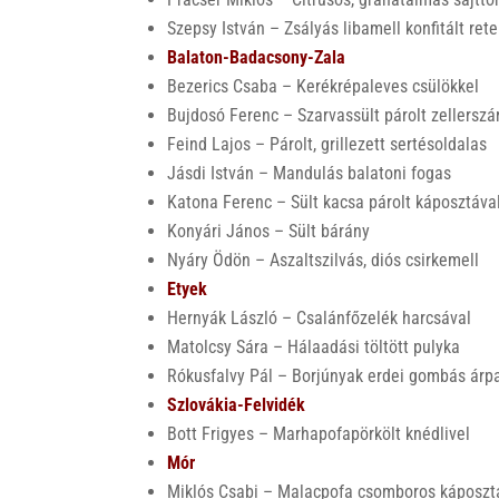
Szepsy István – Zsályás libamell konfitált ret
Balaton-Badacsony-Zala
Bezerics Csaba – Kerékrépaleves csülökkel
Bujdosó Ferenc – Szarvassült párolt zellerszár
Feind Lajos – Párolt, grillezett sertésoldalas
Jásdi István – Mandulás balatoni fogas
Katona Ferenc – Sült kacsa párolt káposztáva
Konyári János – Sült bárány
Nyáry Ödön – Aszaltszilvás, diós csirkemell
Etyek
Hernyák László – Csalánfőzelék harcsával
Matolcsy Sára – Hálaadási töltött pulyka
Rókusfalvy Pál – Borjúnyak erdei gombás árp
Szlovákia-Felvidék
Bott Frigyes – Marhapofapörkölt knédlivel
Mór
Miklós Csabi – Malacpofa csomboros káposzt