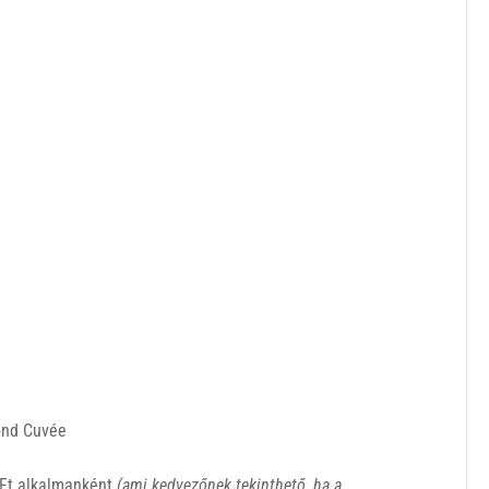
mond Cuvée
Ft alkalmanként
(ami kedvezőnek tekinthető, ha a