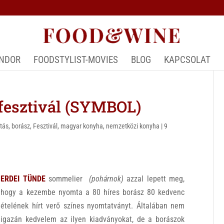
ÁNDOR
FOODSTYLIST-MOVIES
BLOG
KAPCSOLAT
fesztivál (SYMBOL)
ítás
,
borász
,
Fesztivál
,
magyar konyha
,
nemzetközi konyha
|
9
ERDEI TÜNDE
sommelier
(pohárnok)
azzal lepett meg,
hogy a kezembe nyomta a 80 híres borász 80 kedvenc
ételének hírt verő színes nyomtatványt. Általában nem
igazán kedvelem az ilyen kiadványokat, de a borászok