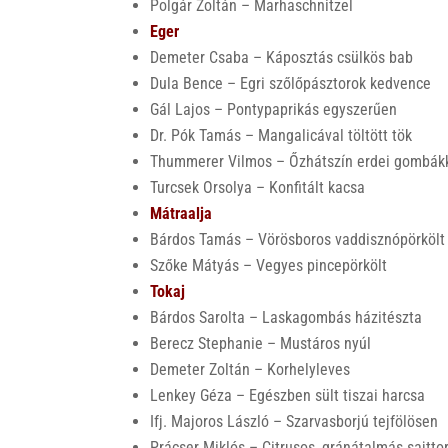
Polgár Zoltán – Marhaschnitzel
Eger
Demeter Csaba – Káposztás csülkös bab
Dula Bence – Egri szőlőpásztorok kedvence
Gál Lajos – Pontypaprikás egyszerűen
Dr. Pók Tamás – Mangalicával töltött tök
Thummerer Vilmos – Őzhátszín erdei gombák
Turcsek Orsolya – Konfitált kacsa
Mátraalja
Bárdos Tamás – Vörösboros vaddisznópörkölt
Szőke Mátyás – Vegyes pincepörkölt
Tokaj
Bárdos Sarolta – Laskagombás házitészta
Berecz Stephanie – Mustáros nyúl
Demeter Zoltán – Korhelyleves
Lenkey Géza – Egészben sült tiszai harcsa
Ifj. Majoros László – Szarvasborjú tejfölösen
Prácser Miklós – Citrusos, gránátalmás sajtto