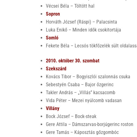
Vécsei Béla – Töltött hal
Sopron
Horváth József (Ráspi) – Palacsinta
Luka Enikő – Minden idők csokitortája
Somló
Fekete Béla – Lecsós tökfőzelék sült oldalass
2010. október 30. szombat
Szekszárd
Kovács Tibor – Bogyiszlói szalonnás csuka
Sebestyén Csaba – Bajor őzgerinc
Takler András – „Villás” kacsacomb
Vida Péter – Mezei nyúlcomb vadasan
Villány
Bock József – Bock-steak
Gere Attila – Dámszarvas-borjúgerinc roston
Gere Tamás – Káposztás gőzgombóc