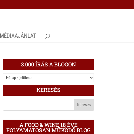
MÉDIAAJÁNLAT
3.000 ÍRÁS A BLOGON
3.000
ÍRÁS
KERESÉS
A
BLOGON
A FOOD & WINE 18 ÉVE
FOLYAMATOSAN MŰKÖDŐ BLOG