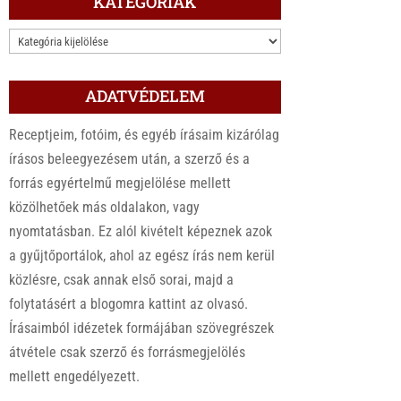
KATEGÓRIÁK
KATEGÓRIÁK
ADATVÉDELEM
Receptjeim, fotóim, és egyéb írásaim kizárólag
írásos beleegyezésem után, a szerző és a
forrás egyértelmű megjelölése mellett
közölhetőek más oldalakon, vagy
nyomtatásban. Ez alól kivételt képeznek azok
a gyűjtőportálok, ahol az egész írás nem kerül
közlésre, csak annak első sorai, majd a
folytatásért a blogomra kattint az olvasó.
Írásaimból idézetek formájában szövegrészek
átvétele csak szerző és forrásmegjelölés
mellett engedélyezett.