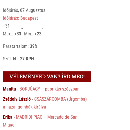
Időjárás, 07 Augusztus
Időjárás: Budapest
+
31
°
°
Max.:
+
33
Min.:
+
23
Páratartalom:
39%
Szél:
N - 27 KPH
VÉLEMÉNYED VAN? ÍRD MEG!
Manitu
-
BORJÚAGY – paprikás szószban
Zsédely László
-
CSÁSZÁRGOMBA (Úrgomba) –
a hazai gombák királya
Erika
-
MADRIDI PIAC – Mercado de San
Miguel