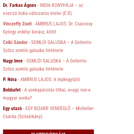
Dr. Farkas Ágnes
-
INDIA KONYHÁJA – az
ezerízű India változatos ételei (É-D)
Vinczeffy Zsolt
-
AMBRUS LAJOS: Dr. Csávossy
György erdélyi borász, költő
Csíki Sándor
-
SOMLÓI GALUSKA – A Gollerits-
Szőcs somlói galuska története
Nagy Imre
-
SOMLÓI GALUSKA – A Gollerits-
Szőcs somlói galuska története
P. Nóra
-
AMBRUS LAJOS: A lepkegyűjtő
Bobbafet
-
A sonkapácolás titkai, avagy van-e
magyar sonka?
Egy utazó
-
EGY BIZARR VENDÉGLŐ – Micheller
Csárda (Szilsárkány)