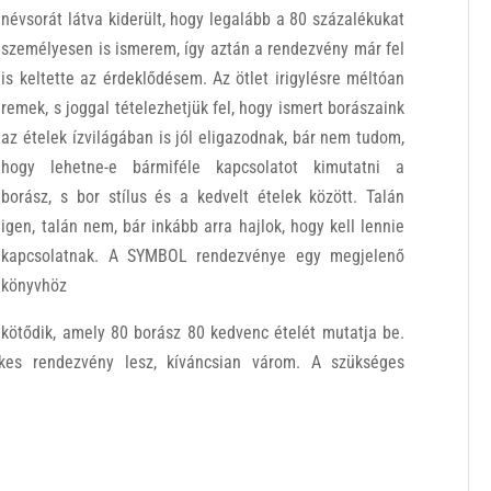
névsorát látva kiderült, hogy legalább a 80 százalékukat
személyesen is ismerem, így aztán a rendezvény már fel
is keltette az érdeklődésem. Az ötlet irigylésre méltóan
remek, s joggal tételezhetjük fel, hogy ismert borászaink
az ételek ízvilágában is jól eligazodnak, bár nem tudom,
hogy lehetne-e bármiféle kapcsolatot kimutatni a
borász, s bor stílus és a kedvelt ételek között. Talán
igen, talán nem, bár inkább arra hajlok, hogy kell lennie
kapcsolatnak. A SYMBOL rendezvénye egy megjelenő
könyvhöz
kötődik, amely 80 borász 80 kedvenc ételét mutatja be.
kes rendezvény lesz, kíváncsian várom. A szükséges