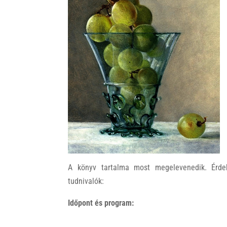
k
A könyv tartalma most megelevenedik. Érde
tudnivalók:
Időpont és program: