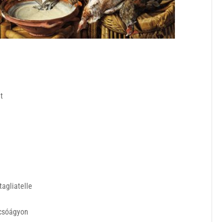
t
agliatelle
ecsóágyon