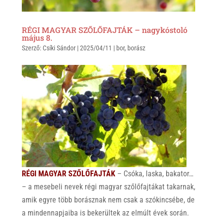
RÉGI MAGYAR SZŐLŐFAJTÁK – nagykóstoló
május 8.
Szerző:
Csíki Sándor
|
2025/04/11
|
bor
,
borász
RÉGI MAGYAR SZŐLŐFAJTÁK
– Csóka, laska, bakator…
– a mesebeli nevek régi magyar szőlőfajtákat takarnak,
amik egyre több borásznak nem csak a szókincsébe, de
a mindennapjaiba is bekerültek az elmúlt évek során.