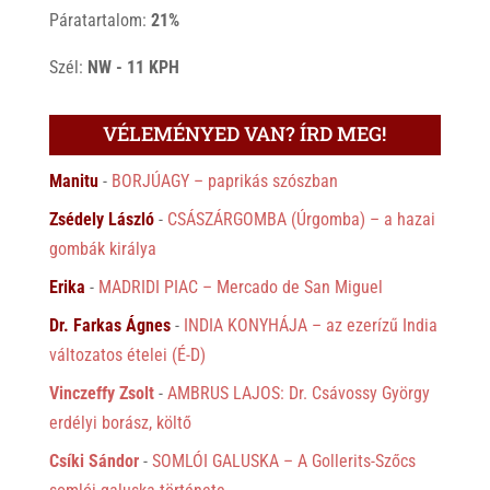
Páratartalom:
21%
Szél:
NW - 11 KPH
VÉLEMÉNYED VAN? ÍRD MEG!
Manitu
-
BORJÚAGY – paprikás szószban
Zsédely László
-
CSÁSZÁRGOMBA (Úrgomba) – a hazai
gombák királya
Erika
-
MADRIDI PIAC – Mercado de San Miguel
Dr. Farkas Ágnes
-
INDIA KONYHÁJA – az ezerízű India
változatos ételei (É-D)
Vinczeffy Zsolt
-
AMBRUS LAJOS: Dr. Csávossy György
erdélyi borász, költő
Csíki Sándor
-
SOMLÓI GALUSKA – A Gollerits-Szőcs