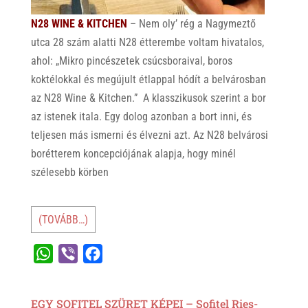
N28 WINE & KITCHEN
– Nem oly’ rég a Nagymeztő
utca 28 szám alatti N28 étterembe voltam hivatalos,
ahol: „Mikro pincészetek csúcsboraival, boros
koktélokkal és megújult étlappal hódít a belvárosban
az N28 Wine & Kitchen.” A klasszikusok szerint a bor
az istenek itala. Egy dolog azonban a bort inni, és
teljesen más ismerni és élvezni azt. Az N28 belvárosi
borétterem koncepciójának alapja, hogy minél
szélesebb körben
(TOVÁBB…)
W
V
F
h
i
a
a
b
c
EGY SOFITEL SZÜRET KÉPEI – Sofitel Ries-