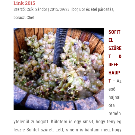
t
e
e
Link 2015
Szerző:
s
Csíki Sándor
r
b
|
2015/09/29
|
bor
,
Bor és étel párosítás
,
borász
,
Chef
A
o
p
o
SOFIT
p
k
EL
SZÜRE
T &
DEFF
HAUP
T
– Az
eső
hajnal
óta
remén
ytelenül zuhogott. Küldtem is egy sms-t, hogy tényleg
lesz-e Sofitel szüret. Lett, s nem is bántam meg, hogy