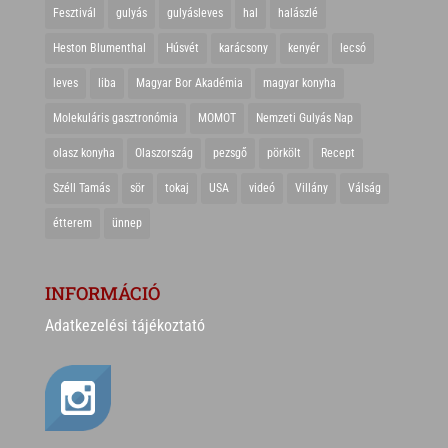
Fesztivál
gulyás
gulyásleves
hal
halászlé
Heston Blumenthal
Húsvét
karácsony
kenyér
lecsó
leves
liba
Magyar Bor Akadémia
magyar konyha
Molekuláris gasztronómia
MOMOT
Nemzeti Gulyás Nap
olasz konyha
Olaszország
pezsgő
pörkölt
Recept
Széll Tamás
sör
tokaj
USA
videó
Villány
Válság
étterem
ünnep
INFORMÁCIÓ
Adatkezelési tájékoztató