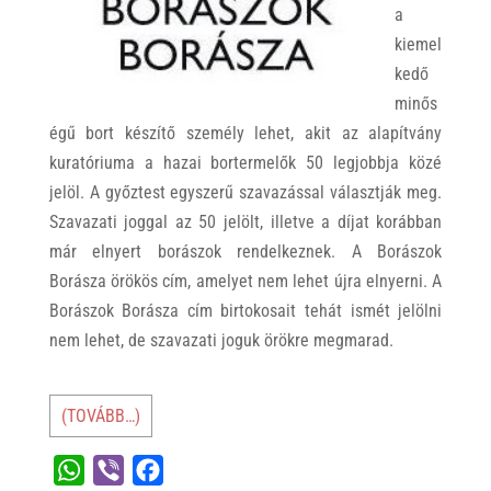
a
kiemel
kedő
minős
égű bort készítő személy lehet, akit az alapítvány
kuratóriuma a hazai bortermelők 50 legjobbja közé
jelöl. A győztest egyszerű szavazással választják meg.
Szavazati joggal az 50 jelölt, illetve a díjat korábban
már elnyert borászok rendelkeznek. A Borászok
Borásza örökös cím, amelyet nem lehet újra elnyerni. A
Borászok Borásza cím birtokosait tehát ismét jelölni
nem lehet, de szavazati joguk örökre megmarad.
(TOVÁBB…)
W
V
F