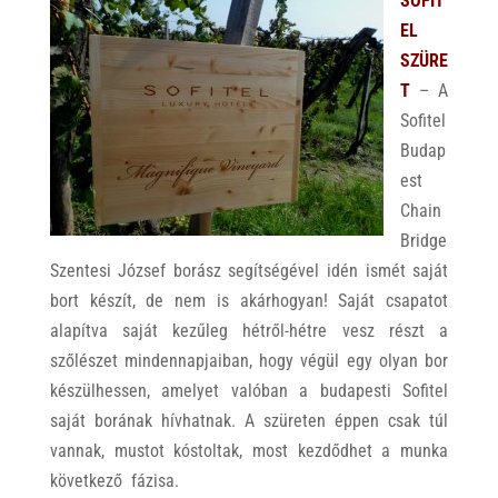
SOFIT
p
k
EL
SZÜRE
T
– A
Sofitel
Budap
est
Chain
Bridge
Szentesi József borász segítségével idén ismét saját
bort készít, de nem is akárhogyan! Saját csapatot
alapítva saját kezűleg hétről-hétre vesz részt a
szőlészet mindennapjaiban, hogy végül egy olyan bor
készülhessen, amelyet valóban a budapesti Sofitel
saját borának hívhatnak. A szüreten éppen csak túl
vannak, mustot kóstoltak, most kezdődhet a munka
következő fázisa.