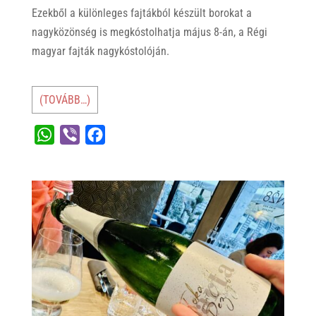
Ezekből a különleges fajtákból készült borokat a
nagyközönség is megkóstolhatja május 8-án, a Régi
magyar fajták nagykóstolóján.
(TOVÁBB…)
W
V
F
h
i
a
a
b
c
t
e
e
s
r
b
A
o
p
o
p
k