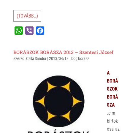
(TOVÁBB…)
W
V
F
h
i
a
a
b
c
BORÁSZOK BORÁSZA 2013 – Szentesi József
t
e
e
Szerző:
Csíki Sándor
|
2013/04/13
|
bor
,
borász
s
r
b
A
o
A
p
o
BORÁ
p
k
SZOK
BORÁ
SZA
„cím
birtok
osa az