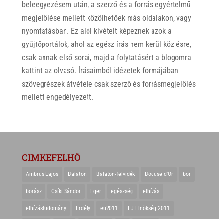
beleegyezésem után, a szerző és a forrás egyértelmű
megjelölése mellett közölhetőek más oldalakon, vagy
nyomtatásban. Ez alól kivételt képeznek azok a
gyűjtőportálok, ahol az egész írás nem kerül közlésre,
csak annak első sorai, majd a folytatásért a blogomra
kattint az olvasó. Írásaimból idézetek formájában
szövegrészek átvétele csak szerző és forrásmegjelölés
mellett engedélyezett.
CIMKEFELHŐ
Ambrus Lajos
Balaton
Balaton-felvidék
Bocuse d'Or
bor
borász
Csíki Sándor
Eger
egészség
elhízás
elhízástudomány
Erdély
eu2011
EU Elnökség 2011