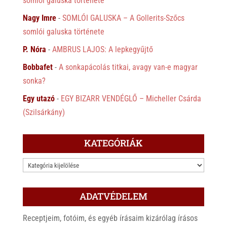
somlói galuska története
Nagy Imre
-
SOMLÓI GALUSKA – A Gollerits-Szőcs
somlói galuska története
P. Nóra
-
AMBRUS LAJOS: A lepkegyűjtő
Bobbafet
-
A sonkapácolás titkai, avagy van-e magyar
sonka?
Egy utazó
-
EGY BIZARR VENDÉGLŐ – Micheller Csárda
(Szilsárkány)
KATEGÓRIÁK
KATEGÓRIÁK
ADATVÉDELEM
Receptjeim, fotóim, és egyéb írásaim kizárólag írásos