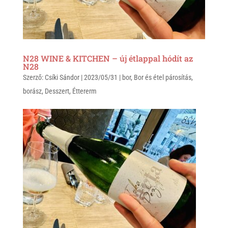
N28 WINE & KITCHEN – új étlappal hódít az
N28
Szerző:
Csíki Sándor
|
2023/05/31
|
bor
,
Bor és étel párosítás
,
borász
,
Desszert
,
Éttererm