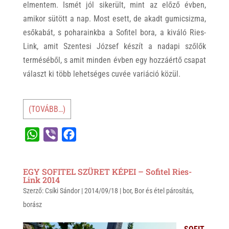
elmentem. Ismét jól sikerült, mint az előző évben,
amikor sütött a nap. Most esett, de akadt gumicsizma,
esőkabát, s poharainkba a Sofitel bora, a kiváló Ries-
Link, amit Szentesi József készít a nadapi szőlők
terméséből, s amit minden évben egy hozzáértő csapat
választ ki több lehetséges cuvée variáció közül.
(TOVÁBB…)
W
V
F
h
i
a
a
b
c
EGY SOFITEL SZÜRET KÉPEI – Sofitel Ries-
t
e
e
Link 2014
Szerző:
s
Csíki Sándor
r
b
|
2014/09/18
|
bor
,
Bor és étel párosítás
,
borász
A
o
p
o