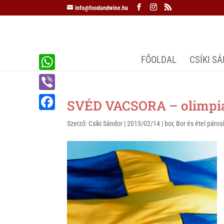
info@foodandwine.hu
FŐOLDAL
CSÍKI S
W
h
V
SVÉD VACSORA – olimpia
a
i
F
Szerző:
Csíki Sándor
|
2013/02/14
|
bor
,
Bor és étel páros
t
b
a
s
e
c
A
r
e
p
b
p
o
o