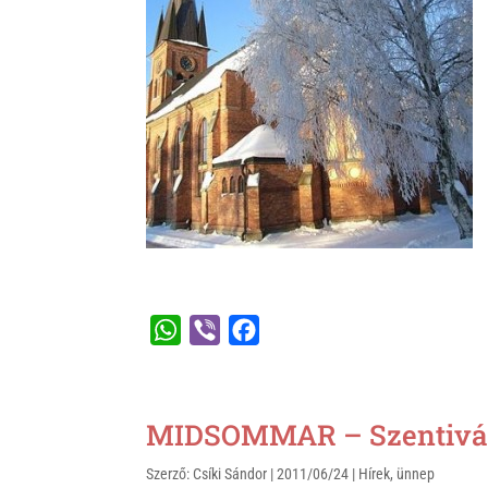
W
V
F
h
i
a
a
b
c
t
e
e
MIDSOMMAR – Szentiván
s
r
b
Szerző:
Csíki Sándor
|
2011/06/24
|
Hírek
,
ünnep
A
o