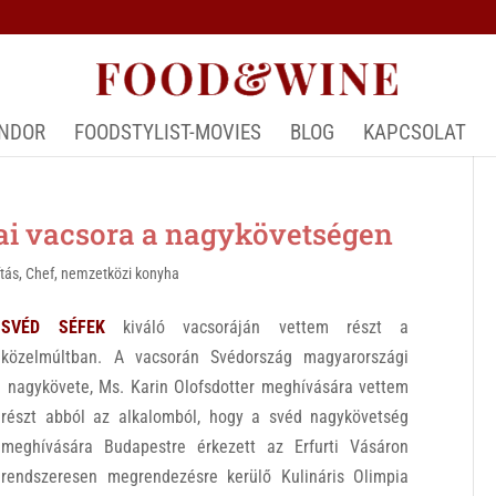
ÁNDOR
FOODSTYLIST-MOVIES
BLOG
KAPCSOLAT
i vacsora a nagykövetségen
ítás
,
Chef
,
nemzetközi konyha
SVÉD SÉFEK
kiváló vacsoráján vettem részt a
közelmúltban. A vacsorán Svédország magyarországi
nagykövete, Ms. Karin Olofsdotter meghívására vettem
részt abból az alkalomból, hogy a svéd nagykövetség
meghívására Budapestre érkezett az Erfurti Vásáron
rendszeresen megrendezésre kerülő Kulináris Olimpia