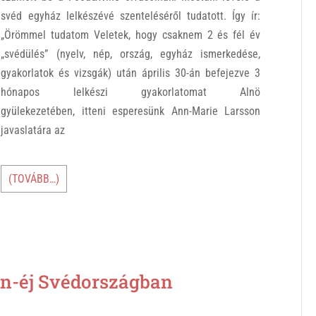
svéd egyház lelkészévé szenteléséről tudatott. Így ír:
„Örömmel tudatom Veletek, hogy csaknem 2 és fél év
„svédülés” (nyelv, nép, ország, egyház ismerkedése,
gyakorlatok és vizsgák) után április 30-án befejezve 3
hónapos lelkészi gyakorlatomat Alnö
gyülekezetében, itteni esperesünk Ann-Marie Larsson
javaslatára az
(TOVÁBB…)
-éj Svédországban