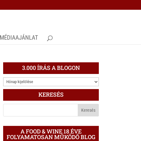
MÉDIAAJÁNLAT
3.000 ÍRÁS A BLOGON
3.000
ÍRÁS
KERESÉS
A
BLOGON
A FOOD & WINE 18 ÉVE
FOLYAMATOSAN MŰKÖDŐ BLOG