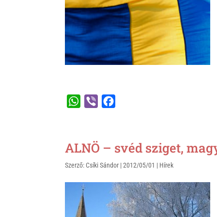
k
W
V
F
h
i
a
a
b
c
t
e
e
ALNÖ – svéd sziget, magy
s
r
b
Szerző:
Csíki Sándor
|
2012/05/01
|
Hírek
A
o
p
o
p
k