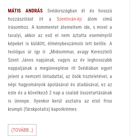
MÁTIS ANDRÁS
Svédországban él és hosszú
hozzászólást írt a
Szentiván-éji
álom című
írásomhoz. A kommentet átemeltem ide, s mivel a
tavalyi, akkor az eső el nem áztatta eseményről
képeket is küldött, élménybeszámoló lett belőle. A
teológus úr így ír: „Midsommar, avagy Keresztelő
Szent János napjának, vagyis az év leghosszabb
nappaljának a megünneplése itt Svédiában egyet
jelent a nemzeti öntudattal, az ősök tiszteletével, a
népi hagyományok ápolásával és átadásával, ez az
este és a következő 2 nap a család összetartásának
is ünnepe. Ilyenkor kerül asztalra az első friss
krumpli (färskpotatis) kaporkrémes
(TOVÁBB…)