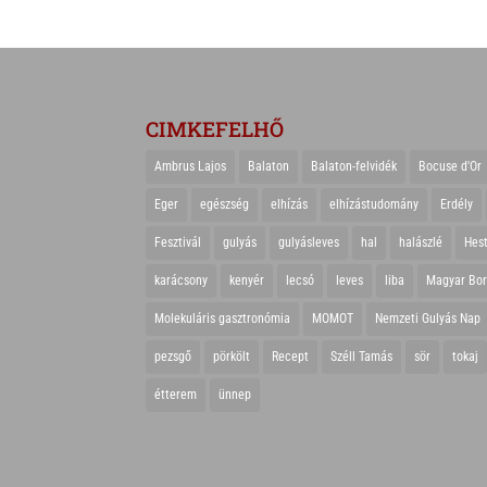
CIMKEFELHŐ
Ambrus Lajos
Balaton
Balaton-felvidék
Bocuse d'Or
Eger
egészség
elhízás
elhízástudomány
Erdély
Fesztivál
gulyás
gulyásleves
hal
halászlé
Hes
karácsony
kenyér
lecsó
leves
liba
Magyar Bo
Molekuláris gasztronómia
MOMOT
Nemzeti Gulyás Nap
pezsgő
pörkölt
Recept
Széll Tamás
sör
tokaj
étterem
ünnep