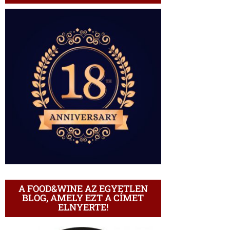
A FOOD&WINE AZ EGYETLEN
BLOG, AMELY EZT A CÍMET
ELNYERTE!