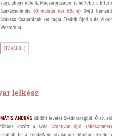
vagy, ahogy nálunk, Magyarországon ismertebb, a Erfurti
Szakácsolimpia (
Olimpiade der Köche
) Svéd Nemzeti
Szakács Csapatának két tagja Fredrik Björlin és Viktor
Westerlind.
(TOVÁBB…)
ar lelkész
MÁTIS ANDRÁS
küldött levelet Svédországból. Ő az, aki
többek között a svéd
Szentiván éjről (Midsommer)
számolt be a Food&Wine olvasóinak. Mostani levele a