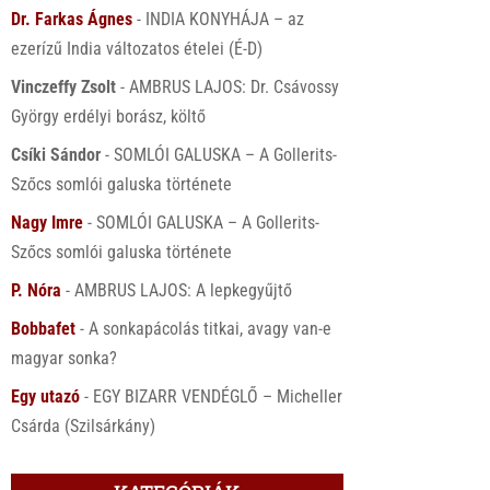
Dr. Farkas Ágnes
-
INDIA KONYHÁJA – az
ezerízű India változatos ételei (É-D)
Vinczeffy Zsolt
-
AMBRUS LAJOS: Dr. Csávossy
György erdélyi borász, költő
Csíki Sándor
-
SOMLÓI GALUSKA – A Gollerits-
Szőcs somlói galuska története
Nagy Imre
-
SOMLÓI GALUSKA – A Gollerits-
Szőcs somlói galuska története
P. Nóra
-
AMBRUS LAJOS: A lepkegyűjtő
Bobbafet
-
A sonkapácolás titkai, avagy van-e
magyar sonka?
Egy utazó
-
EGY BIZARR VENDÉGLŐ – Micheller
Csárda (Szilsárkány)