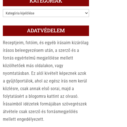
KATEGÓRIÁK
KATEGÓRIÁK
ADATVÉDELEM
Receptjeim, fotóim, és egyéb írásaim kizárólag
írásos beleegyezésem után, a szerző és a
forrás egyértelmű megjelölése mellett
közölhetőek más oldalakon, vagy
nyomtatásban. Ez alól kivételt képeznek azok
a gyűjtőportálok, ahol az egész írás nem kerül
közlésre, csak annak első sorai, majd a
folytatásért a blogomra kattint az olvasó.
Írásaimból idézetek formájában szövegrészek
átvétele csak szerző és forrásmegjelölés
mellett engedélyezett.