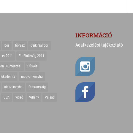
INFORMÁCIÓ
Adatkezelési tájékoztató
bor
borász
Csíki Sándor
eu2011
EU Elnökség 2011
ton Blumenthal
Húsvét
r Akadémia
magyar konyha
olasz konyha
Olaszország
USA
videó
Villány
Válság