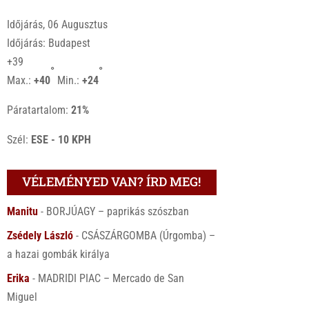
Időjárás, 06 Augusztus
Időjárás: Budapest
+
39
°
°
Max.:
+
40
Min.:
+
24
Páratartalom:
21%
Szél:
ESE - 10 KPH
VÉLEMÉNYED VAN? ÍRD MEG!
Manitu
-
BORJÚAGY – paprikás szószban
Zsédely László
-
CSÁSZÁRGOMBA (Úrgomba) –
a hazai gombák királya
Erika
-
MADRIDI PIAC – Mercado de San
Miguel