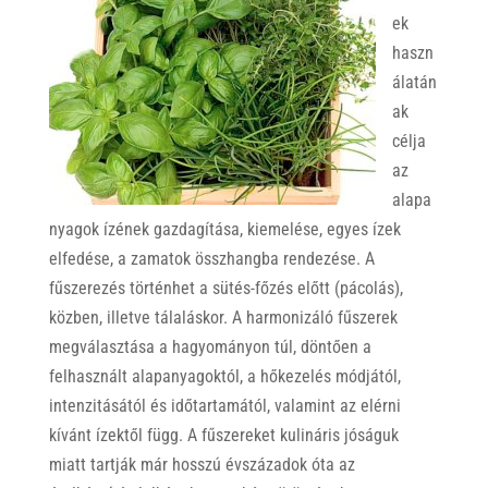
ek
haszn
álatán
ak
célja
az
alapa
nyagok ízének gazdagítása, kiemelése, egyes ízek
elfedése, a zamatok összhangba rendezése. A
fűszerezés történhet a sütés-főzés előtt (pácolás),
közben, illetve tálaláskor. A harmonizáló fűszerek
megválasztása a hagyományon túl, döntően a
felhasznált alapanyagoktól, a hőkezelés módjától,
intenzitásától és időtartamától, valamint az elérni
kívánt ízektől függ. A fűszereket kulináris jóságuk
miatt tartják már hosszú évszázadok óta az