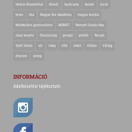
Heston Blumenthal
Húsvét
karácsony
kenyér
lecsó
leves
liba
Magyar Bor Akadémia
magyar konyha
Molekuláris gasztronómia
MOMOT
Nemzeti Gulyás Nap
olasz konyha
Olaszország
pezsgő
pörkölt
Recept
Széll Tamás
sör
tokaj
USA
videó
Villány
Válság
étterem
ünnep
INFORMÁCIÓ
Adatkezelési tájékoztató