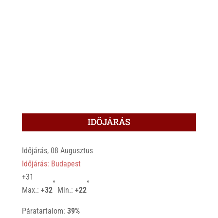
IDŐJÁRÁS
Időjárás, 08 Augusztus
Időjárás: Budapest
+
31
°
°
Max.:
+
32
Min.:
+
22
Páratartalom:
39%