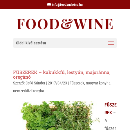
info@foodandwine.hu
Oldal kiválasztása
FŰSZEREK – kakukkfű, lestyán, majoránna,
oregánó
Szerző:
Csíki Sándor
|
2017/04/23
|
Fűszerek
,
magyar konyha
,
nemzetközi konyha
FŰSZE
REK
–
A
fűszer