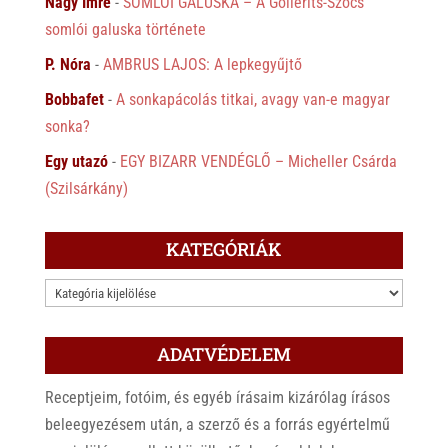
Nagy Imre
-
SOMLÓI GALUSKA – A Gollerits-Szőcs
somlói galuska története
P. Nóra
-
AMBRUS LAJOS: A lepkegyűjtő
Bobbafet
-
A sonkapácolás titkai, avagy van-e magyar
sonka?
Egy utazó
-
EGY BIZARR VENDÉGLŐ – Micheller Csárda
(Szilsárkány)
KATEGÓRIÁK
KATEGÓRIÁK
ADATVÉDELEM
Receptjeim, fotóim, és egyéb írásaim kizárólag írásos
beleegyezésem után, a szerző és a forrás egyértelmű