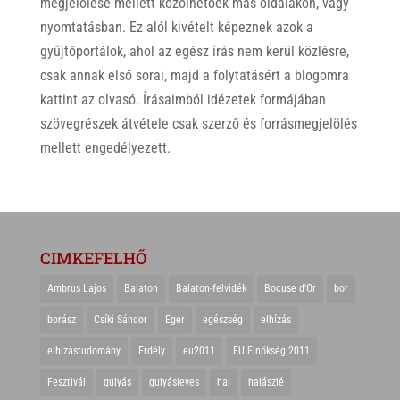
megjelölése mellett közölhetőek más oldalakon, vagy
nyomtatásban. Ez alól kivételt képeznek azok a
gyűjtőportálok, ahol az egész írás nem kerül közlésre,
csak annak első sorai, majd a folytatásért a blogomra
kattint az olvasó. Írásaimból idézetek formájában
szövegrészek átvétele csak szerző és forrásmegjelölés
mellett engedélyezett.
CIMKEFELHŐ
Ambrus Lajos
Balaton
Balaton-felvidék
Bocuse d'Or
bor
borász
Csíki Sándor
Eger
egészség
elhízás
elhízástudomány
Erdély
eu2011
EU Elnökség 2011
Fesztivál
gulyás
gulyásleves
hal
halászlé