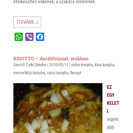
ételkészítés lelkének, a szakács örömének.
(TOVÁBB…)
W
V
F
h
i
a
a
b
c
RISOTTO – darálthússal, wokban
t
e
e
Szerző:
Csíki Sándor
|
2010/03/11
|
indiai konyha
,
kína konyha
,
s
r
b
nemzetközi konyha
,
olasz konyha
,
Recept
A
o
p
o
EZ
p
k
EGY
KELET
I
,
legink
ább