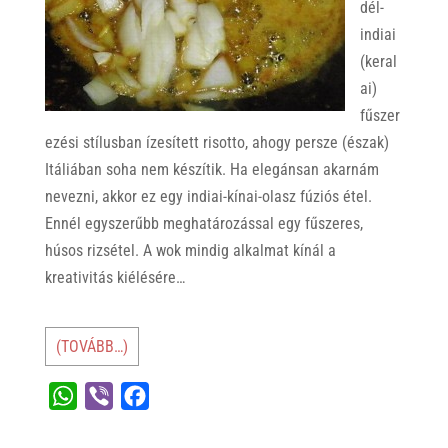
dél-
indiai
(keral
ai)
fűszer
ezési stílusban ízesített risotto, ahogy persze (észak)
Itáliában soha nem készítik. Ha elegánsan akarnám
nevezni, akkor ez egy indiai-kínai-olasz fúziós étel.
Ennél egyszerűbb meghatározással egy fűszeres,
húsos rizsétel. A wok mindig alkalmat kínál a
kreativitás kiélésére…
(TOVÁBB…)
W
V
F
h
i
a