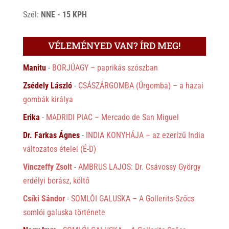
Szél:
NNE - 15 KPH
VÉLEMÉNYED VAN? ÍRD MEG!
Manitu
-
BORJÚAGY – paprikás szószban
Zsédely László
-
CSÁSZÁRGOMBA (Úrgomba) – a hazai
gombák királya
Erika
-
MADRIDI PIAC – Mercado de San Miguel
Dr. Farkas Ágnes
-
INDIA KONYHÁJA – az ezerízű India
változatos ételei (É-D)
Vinczeffy Zsolt
-
AMBRUS LAJOS: Dr. Csávossy György
erdélyi borász, költő
Csíki Sándor
-
SOMLÓI GALUSKA – A Gollerits-Szőcs
somlói galuska története