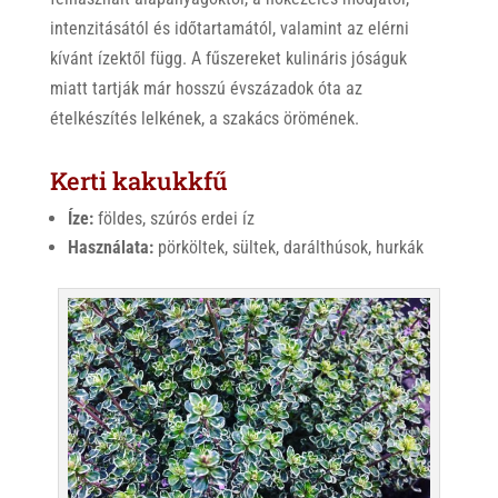
intenzitásától és időtartamától, valamint az elérni
kívánt ízektől függ. A fűszereket kulináris jóságuk
miatt tartják már hosszú évszázadok óta az
ételkészítés lelkének, a szakács örömének.
Kerti kakukkfű
Íze:
földes, szúrós erdei íz
Használata:
pörköltek, sültek, darálthúsok, hurkák