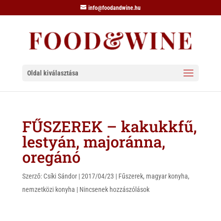
info@foodandwine.hu
Oldal kiválasztása
FŰSZEREK – kakukkfű,
lestyán, majoránna,
oregánó
Szerző:
Csíki Sándor
|
2017/04/23
|
Fűszerek
,
magyar konyha
,
nemzetközi konyha
|
Nincsenek hozzászólások