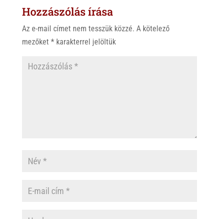
Hozzászólás írása
A
o
p
o
Az e-mail címet nem tesszük közzé.
A kötelező
p
k
mezőket
*
karakterrel jelöltük