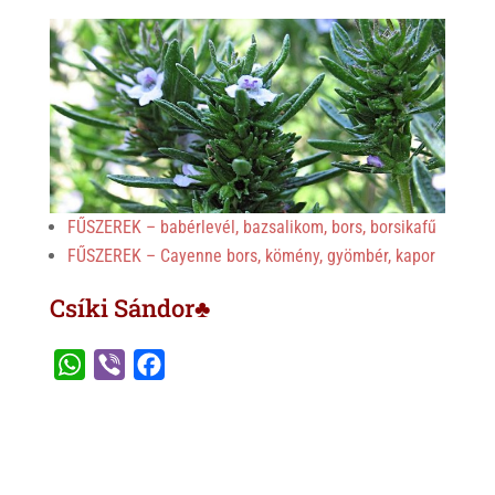
FŰSZEREK – babérlevél, bazsalikom, bors, borsikafű
FŰSZEREK – Cayenne bors, kömény, gyömbér, kapor
Csíki Sándor♣
W
V
F
h
i
a
a
b
c
t
e
e
s
r
b