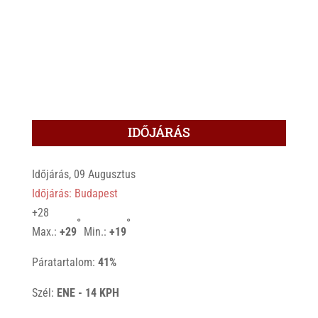
IDŐJÁRÁS
Időjárás, 09 Augusztus
Időjárás: Budapest
+
28
°
°
Max.:
+
29
Min.:
+
19
Páratartalom:
41%
Szél:
ENE - 14 KPH