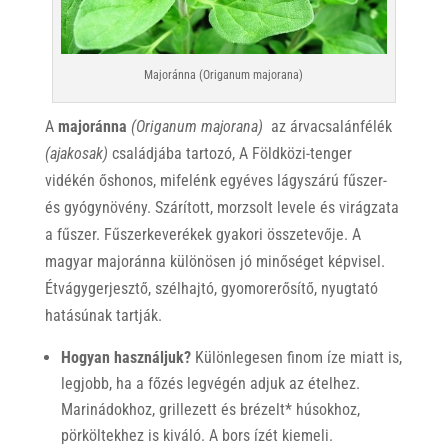
Majoránna (Origanum majorana)
A
majoránna
(Origanum majorana)
az árvacsalánfélék
(ajakosak)
családjába tartozó, A Földközi-tenger
vidékén őshonos, mifelénk egyéves lágyszárú fűszer-
és gyógynövény. Szárított, morzsolt levele és virágzata
a fűszer. Fűszerkeverékek gyakori összetevője. A
magyar majoránna különösen jó minőséget képvisel.
Étvágygerjesztő, szélhajtó, gyomorerősítő, nyugtató
hatásúnak tartják.
Hogyan használjuk?
Különlegesen finom íze miatt is,
legjobb, ha a főzés legvégén adjuk az ételhez.
Marinádokhoz, grillezett és brézelt* húsokhoz,
pörköltekhez is kiváló. A bors ízét kiemeli.