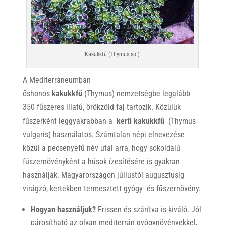
Kakukkfű (Thymus sp.)
A Mediterráneumban
őshonos
kakukkfű
(Thymus) nemzetségbe legalább
350 fűszeres illatú, örökzöld faj tartozik. Közülük
fűszerként leggyakrabban a
kerti kakukkfű
(Thymus
vulgaris) használatos. Számtalan népi elnevezése
közül a pecsenyefű név utal arra, hogy sokoldalú
fűszernövényként a húsok ízesítésére is gyakran
használják. Magyarországon júliustól augusztusig
virágzó, kertekben termesztett gyógy- és fűszernövény.
Hogyan használjuk?
Frissen és szárítva is kiváló. Jól
párosítható az olyan mediterrán gyógynövényekkel,