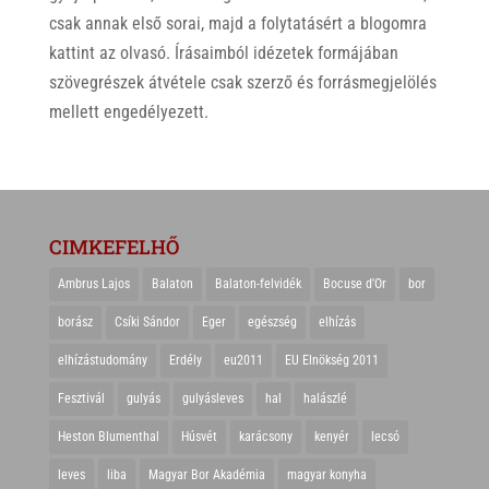
csak annak első sorai, majd a folytatásért a blogomra
kattint az olvasó. Írásaimból idézetek formájában
szövegrészek átvétele csak szerző és forrásmegjelölés
mellett engedélyezett.
CIMKEFELHŐ
Ambrus Lajos
Balaton
Balaton-felvidék
Bocuse d'Or
bor
borász
Csíki Sándor
Eger
egészség
elhízás
elhízástudomány
Erdély
eu2011
EU Elnökség 2011
Fesztivál
gulyás
gulyásleves
hal
halászlé
Heston Blumenthal
Húsvét
karácsony
kenyér
lecsó
leves
liba
Magyar Bor Akadémia
magyar konyha