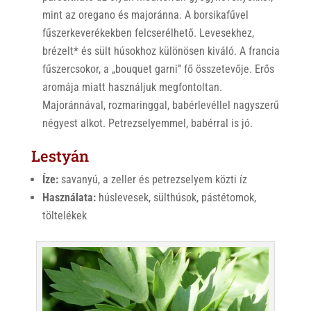
mint az oregano és majoránna. A borsikafűvel
fűszerkeverékekben felcserélhető. Levesekhez,
brézelt* és sült húsokhoz különösen kiváló. A francia
fűszercsokor, a „bouquet garni” fő összetevője. Erős
aromája miatt használjuk megfontoltan.
Majoránnával, rozmaringgal, babérlevéllel nagyszerű
négyest alkot. Petrezselyemmel, babérral is jó.
Lestyán
Íze:
savanyú, a zeller és petrezselyem közti íz
Használata:
húslevesek, sülthúsok, pástétomok,
töltelékek