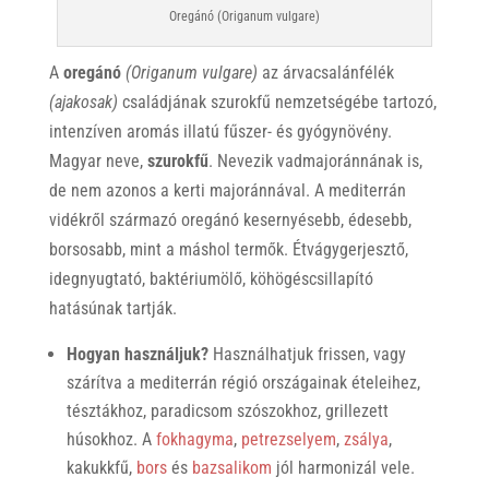
Oregánó (Origanum vulgare)
A
oregánó
(Origanum vulgare)
az árvacsalánfélék
(ajakosak)
családjának szurokfű nemzetségébe tartozó,
intenzíven aromás illatú fűszer- és gyógynövény.
Magyar neve,
szurokfű
. Nevezik vadmajoránnának is,
de nem azonos a kerti majoránnával. A mediterrán
vidékről származó oregánó kesernyésebb, édesebb,
borsosabb, mint a máshol termők. Étvágygerjesztő,
idegnyugtató, baktériumölő, köhögéscsillapító
hatásúnak tartják.
Hogyan használjuk?
Használhatjuk frissen, vagy
szárítva a mediterrán régió országainak ételeihez,
tésztákhoz, paradicsom szószokhoz, grillezett
húsokhoz. A
fokhagyma
,
petrezselyem
,
zsálya
,
kakukkfű,
bors
és
bazsalikom
jól harmonizál vele.