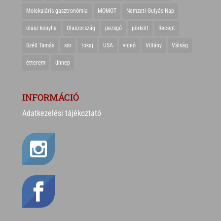
Molekuláris gasztronómia
MOMOT
Nemzeti Gulyás Nap
olasz konyha
Olaszország
pezsgő
pörkölt
Recept
Széll Tamás
sör
tokaj
USA
videó
Villány
Válság
étterem
ünnep
INFORMÁCIÓ
Adatkezelési tájékoztató