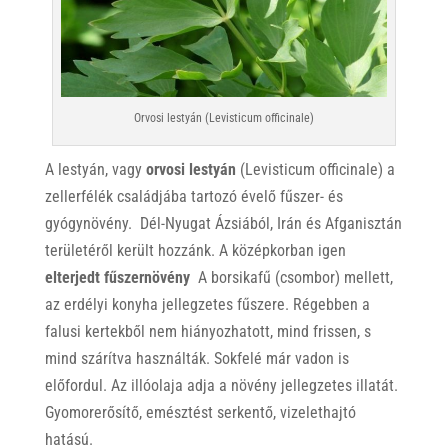
Orvosi lestyán (Levisticum officinale)
A lestyán, vagy
orvosi lestyán
(Levisticum officinale) a
zellerfélék családjába tartozó évelő fűszer- és
gyógynövény. Dél-Nyugat Ázsiából, Irán és Afganisztán
területéről került hozzánk. A középkorban igen
elterjedt fűszernövény
A borsikafű (csombor) mellett,
az erdélyi konyha jellegzetes fűszere. Régebben a
falusi kertekből nem hiányozhatott, mind frissen, s
mind szárítva használták. Sokfelé már vadon is
előfordul. Az illóolaja adja a növény jellegzetes illatát.
Gyomorerősítő, emésztést serkentő, vizelethajtó
hatású.