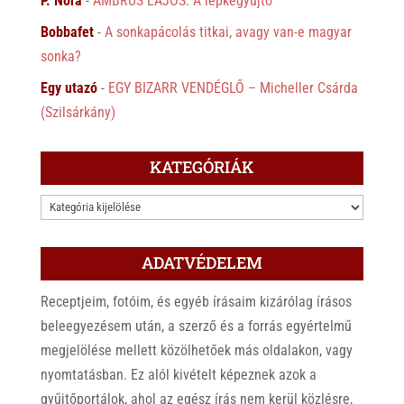
P. Nóra
-
AMBRUS LAJOS: A lepkegyűjtő
Bobbafet
-
A sonkapácolás titkai, avagy van-e magyar
sonka?
Egy utazó
-
EGY BIZARR VENDÉGLŐ – Micheller Csárda
(Szilsárkány)
KATEGÓRIÁK
KATEGÓRIÁK
ADATVÉDELEM
Receptjeim, fotóim, és egyéb írásaim kizárólag írásos
beleegyezésem után, a szerző és a forrás egyértelmű
megjelölése mellett közölhetőek más oldalakon, vagy
nyomtatásban. Ez alól kivételt képeznek azok a
gyűjtőportálok, ahol az egész írás nem kerül közlésre,