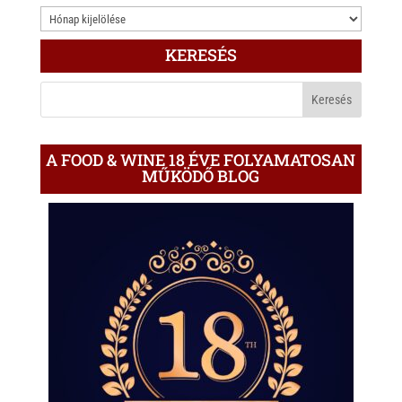
3.000
ÍRÁS
KERESÉS
A
BLOGON
A FOOD & WINE 18 ÉVE FOLYAMATOSAN
MŰKÖDŐ BLOG