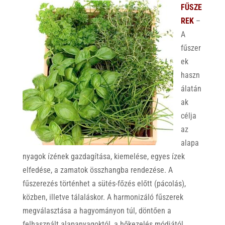
FŰSZE
REK
–
A
fűszer
ek
haszn
álatán
ak
célja
az
alapa
nyagok ízének gazdagítása, kiemelése, egyes ízek
elfedése, a zamatok összhangba rendezése. A
fűszerezés történhet a sütés-főzés előtt (pácolás),
közben, illetve tálaláskor. A harmonizáló fűszerek
megválasztása a hagyományon túl, döntően a
felhasznált alapanyagoktól, a hőkezelés módjától,