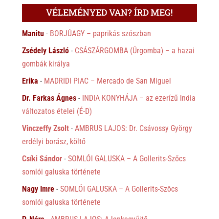
VÉLEMÉNYED VAN? ÍRD MEG!
Manitu
-
BORJÚAGY – paprikás szószban
Zsédely László
-
CSÁSZÁRGOMBA (Úrgomba) – a hazai
gombák királya
Erika
-
MADRIDI PIAC – Mercado de San Miguel
Dr. Farkas Ágnes
-
INDIA KONYHÁJA – az ezerízű India
változatos ételei (É-D)
Vinczeffy Zsolt
-
AMBRUS LAJOS: Dr. Csávossy György
erdélyi borász, költő
Csíki Sándor
-
SOMLÓI GALUSKA – A Gollerits-Szőcs
somlói galuska története
Nagy Imre
-
SOMLÓI GALUSKA – A Gollerits-Szőcs
somlói galuska története