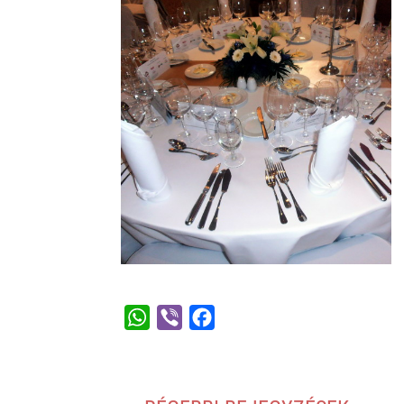
W
V
F
h
i
a
a
b
c
t
e
e