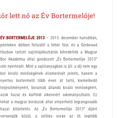
r lett nő az Év Bortermelője!
ÉV BORTERMELŐJE 2013
– 2013. december hatodikán,
pénteken délben felszállt a fehér füst, és a Gerbeaud
Házban tartott sajtótájékoztatón kihirdették a Magyar
Bor Akadémia által gondozott „Év Bortermelője 2013”
cím nyertesét. Mint a sajtóanyagban is áll: a díj nem egy
bor kiváló minőségének elismerését jelenti, hanem a
nyertes bortermelő több éven át tartó, kiemelkedő
teljesítményéért, borainak állandó kiváló minőségéért,
azok hazai és külföldi sikereiért adományozható. Ez
tehát a magyar borászok által elnyerhető legrangosabb
hazai kitüntetés.
Az „Év Bortermelője 2013” díjért
versengők közül, a jelölés során az öt legtöbb