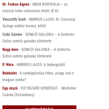
Dr. Farkas Ágnes
-
INDIA KONYHÁJA – az
ezerízű India változatos ételei (É-D)
Vinczeffy Zsolt
-
AMBRUS LAJOS: Dr. Csávossy
György erdélyi borász, költő
Csíki Sándor
-
SOMLÓI GALUSKA – A Gollerits-
Szőcs somlói galuska története
Nagy Imre
-
SOMLÓI GALUSKA – A Gollerits-
Szőcs somlói galuska története
P. Nóra
-
AMBRUS LAJOS: A lepkegyűjtő
Bobbafet
-
A sonkapácolás titkai, avagy van-e
magyar sonka?
Egy utazó
-
EGY BIZARR VENDÉGLŐ – Micheller
Csárda (Szilsárkány)