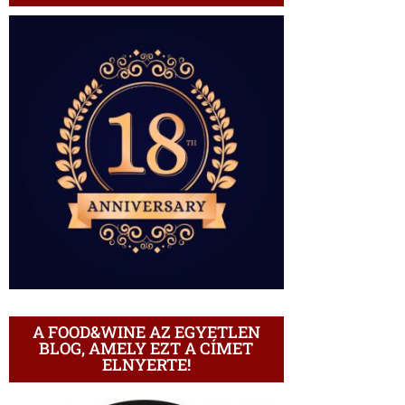
A FOOD&WINE AZ EGYETLEN
BLOG, AMELY EZT A CÍMET
ELNYERTE!