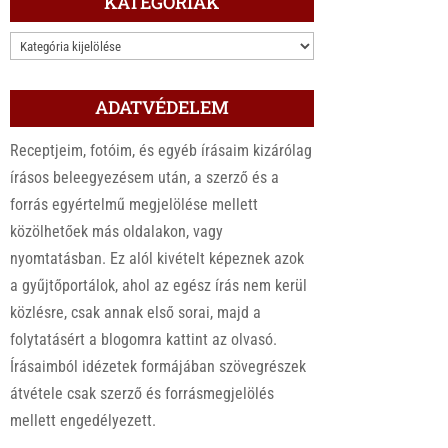
KATEGÓRIÁK
KATEGÓRIÁK
ADATVÉDELEM
Receptjeim, fotóim, és egyéb írásaim kizárólag
írásos beleegyezésem után, a szerző és a
forrás egyértelmű megjelölése mellett
közölhetőek más oldalakon, vagy
nyomtatásban. Ez alól kivételt képeznek azok
a gyűjtőportálok, ahol az egész írás nem kerül
közlésre, csak annak első sorai, majd a
folytatásért a blogomra kattint az olvasó.
Írásaimból idézetek formájában szövegrészek
átvétele csak szerző és forrásmegjelölés
mellett engedélyezett.