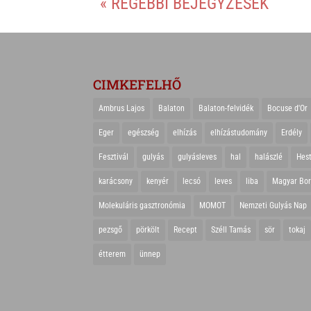
« RÉGEBBI BEJEGYZÉSEK
s
r
b
A
o
p
o
p
k
CIMKEFELHŐ
Ambrus Lajos
Balaton
Balaton-felvidék
Bocuse d'Or
Eger
egészség
elhízás
elhízástudomány
Erdély
Fesztivál
gulyás
gulyásleves
hal
halászlé
Hes
karácsony
kenyér
lecsó
leves
liba
Magyar Bo
Molekuláris gasztronómia
MOMOT
Nemzeti Gulyás Nap
pezsgő
pörkölt
Recept
Széll Tamás
sör
tokaj
étterem
ünnep