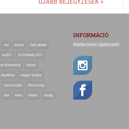
ÚJABB BEJEGYZÉSEK »
INFORMÁCIÓ
Adatkezelési tájékoztató
bor
borász
Csíki Sándor
eu2011
EU Elnökség 2011
ton Blumenthal
Húsvét
r Akadémia
magyar konyha
olasz konyha
Olaszország
USA
videó
Villány
Válság