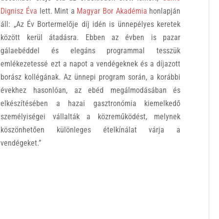
Dignisz Éva
lett. Mint a
Magyar Bor Akadémia
honlapján
áll: „Az Év Bortermelője díj idén is ünnepélyes keretek
között kerül átadásra. Ebben az évben is pazar
gálaebéddel és elegáns programmal tesszük
emlékezetessé ezt a napot a vendégeknek és a díjazott
borász kollégának. Az ünnepi program során, a korábbi
évekhez hasonlóan, az ebéd megálmodásában és
elkészítésében a hazai gasztronómia kiemelkedő
személyiségei vállalták a közreműködést, melynek
köszönhetően különleges ételkínálat várja a
vendégeket.”