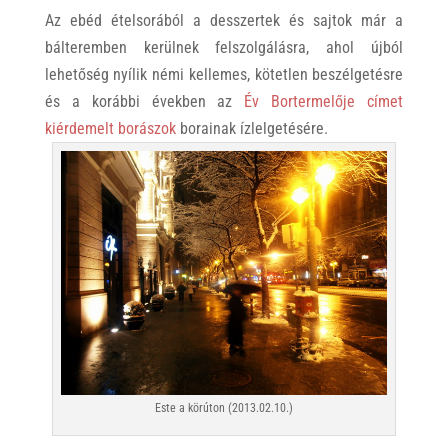
Az ebéd ételsorából a desszertek és sajtok már a
bálteremben kerülnek felszolgálásra, ahol újból
lehetőség nyílik némi kellemes, kötetlen beszélgetésre
és a korábbi években az
Év Bortermelője címet
kiérdemelt borászok
borainak ízlelgetésére.
Este a körúton (2013.02.10.)