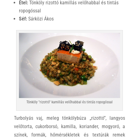
Étel:
Tönköly rizottó kamillás velőhabbal és tintás
ropogóssal
Séf:
Sárközi Ákos
Tönköly "rizottó" kamillás velőhabbal és tintás ropogóssal
Turbolyás vaj, meleg tönkölybúza „rizottó”, langyos
velőtorta, cukorborsó, kamilla, koriander, mogyoró, a
színek, formák, hőmérsékletek és textúrák remek