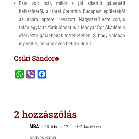
Este volt már, mikor a jól sikerült gálaebéd
helyszínéről, a Hotel Corinthia Budapest épületéből
az utcára léptem. Havazott. Nagyszerű este volt, s
talán egyfajta fordulópont is a Magyar Bor Akadémia
szervezte gálaebédek történetében. S, hogy valóban
így volt-e, néhány éven belül kiderül.
Csíki Sándor♣
W
V
F
h
i
a
a
b
c
t
e
e
s
r
b
2 hozzászólás
A
o
p
o
MBA
2013. február 12.-n 09:41 közelében
p
k
Kedves Sanyi,