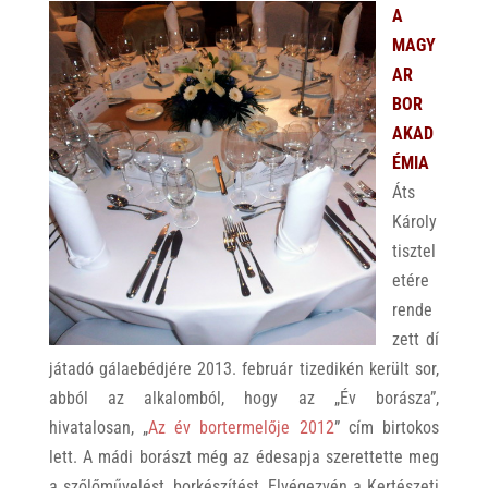
A
MAGY
AR
BOR
AKAD
ÉMIA
Áts
Károly
tisztel
etére
rende
zett dí
játadó gálaebédjére 2013. február tizedikén került sor,
abból az alkalomból, hogy az „Év borásza”,
hivatalosan, „
Az év bortermelője 2012
” cím birtokos
lett. A mádi borászt még az édesapja szerettette meg
a szőlőművelést, borkészítést. Elvégezvén a Kertészeti