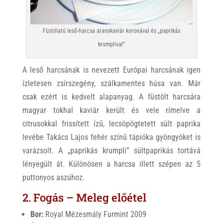
Füstillatú leső-harcsa aranykaviár koronával és „paprikás
krumplival”
A leső harcsának is nevezett Európai harcsának igen
ízletesen zsírszegény, szálkamentes húsa van. Már
csak ezért is kedvelt alapanyag. A füstölt harcsára
magyar tokhal kaviár került és vele rímelve a
citrusokkal frissített ízű, lecsöpögtetett sült paprika
levébe Takács Lajos fehér színű tápióka gyöngyöket is
varázsolt. A „paprikás krumpli” sültpaprikás tortává
lényegült át. Különösen a harcsa illett szépen az 5
puttonyos aszúhoz.
2. Fogás – Meleg előétel
Bor:
Royal Mézesmály Furmint 2009