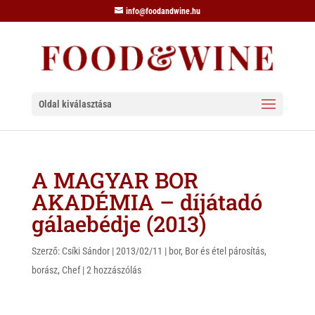
info@foodandwine.hu
Oldal kiválasztása
A MAGYAR BOR
AKADÉMIA – díjátadó
gálaebédje (2013)
Szerző:
Csíki Sándor
|
2013/02/11
|
bor
,
Bor és étel párosítás
,
borász
,
Chef
|
2 hozzászólás