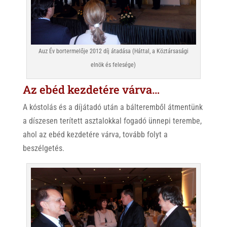
Auz Év bortermelője 2012 díj átadása (Háttal, a Köztársasági
elnök és felesége)
Az ebéd kezdetére várva…
A kóstolás és a díjátadó után a bálteremből átmentünk
a díszesen terített asztalokkal fogadó ünnepi terembe,
ahol az ebéd kezdetére várva, tovább folyt a
beszélgetés.