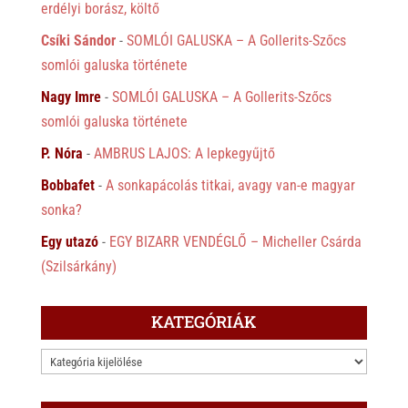
erdélyi borász, költő
Csíki Sándor
-
SOMLÓI GALUSKA – A Gollerits-Szőcs
somlói galuska története
Nagy Imre
-
SOMLÓI GALUSKA – A Gollerits-Szőcs
somlói galuska története
P. Nóra
-
AMBRUS LAJOS: A lepkegyűjtő
Bobbafet
-
A sonkapácolás titkai, avagy van-e magyar
sonka?
Egy utazó
-
EGY BIZARR VENDÉGLŐ – Micheller Csárda
(Szilsárkány)
KATEGÓRIÁK
KATEGÓRIÁK