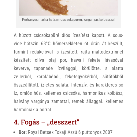
Porhanyós marha hátszín csicsókapürén, vargányás kolbásszal
A húzott csicsókapüré diós ízesítést kapott. A sous-
vide hátszín 68°C hőmérsékleten öt órán át készült,
furmint redukcióval is ízesített, rajta maltodextrinnel
készített olíva olaj por, hawaii fekete lávasóval
keverve, tapanade ízvilággal, körülötte, s alatta
zellerből, karalábéból, feketegyökérből, sütőtökből
összeállított, ízletes saláta. Intenzív, és karakteres só
íz, omlós hús, kellemes csicsóka, harmonikus kolbász,
halvány vargánya zamattal, remek állaggal. kellemes
harmóniák a borral.
4. Fogás – „desszert”
Bor:
Royal Betsek Tokaji Aszú 6 puttonyos 2007