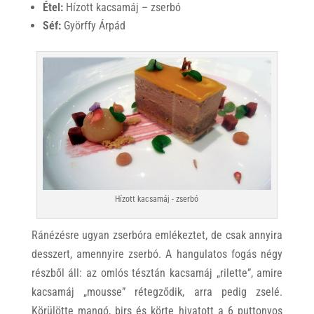
Étel:
Hízott kacsamáj – zserbó
Séf:
Györffy Árpád
Hízott kacsamáj - zserbó
Ránézésre ugyan zserbóra emlékeztet, de csak annyira
desszert, amennyire zserbó. A hangulatos fogás négy
részből áll: az omlós tésztán kacsamáj „rilette”, amire
kacsamáj „mousse” rétegződik, arra pedig zselé.
Körülötte mangó, birs és körte hivatott a 6 puttonyos