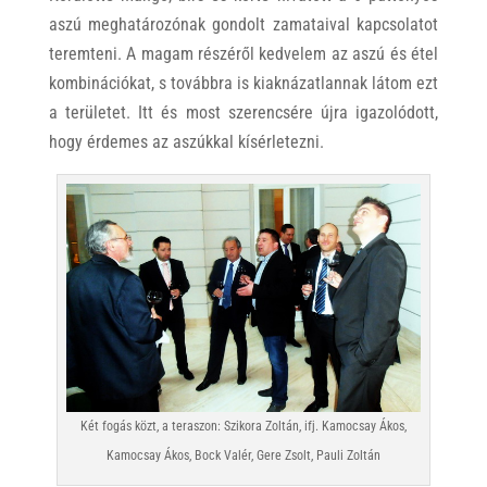
aszú meghatározónak gondolt zamataival kapcsolatot
teremteni. A magam részéről kedvelem az aszú és étel
kombinációkat, s továbbra is kiaknázatlannak látom ezt
a területet. Itt és most szerencsére újra igazolódott,
hogy érdemes az aszúkkal kísérletezni.
Két fogás közt, a teraszon: Szikora Zoltán, ifj. Kamocsay Ákos,
Kamocsay Ákos, Bock Valér, Gere Zsolt, Pauli Zoltán