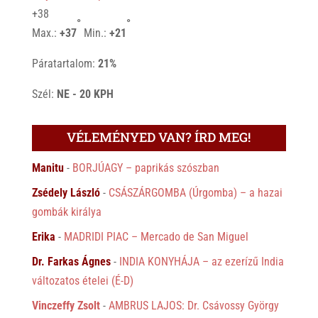
+
38
°
°
Max.:
+
37
Min.:
+
21
Páratartalom:
21%
Szél:
NE - 20 KPH
VÉLEMÉNYED VAN? ÍRD MEG!
Manitu
-
BORJÚAGY – paprikás szószban
Zsédely László
-
CSÁSZÁRGOMBA (Úrgomba) – a hazai
gombák királya
Erika
-
MADRIDI PIAC – Mercado de San Miguel
Dr. Farkas Ágnes
-
INDIA KONYHÁJA – az ezerízű India
változatos ételei (É-D)
Vinczeffy Zsolt
-
AMBRUS LAJOS: Dr. Csávossy György