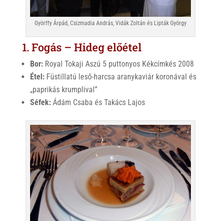
Györffy Árpád, Csizmadia András, Vidák Zoltán és Lipták György
1. Fogás – Hideg előétel
Bor:
Royal Tokaji Aszú 5 puttonyos Kékcímkés 2008
Étel:
Füstillatú leső-harcsa aranykaviár koronával és
„paprikás krumplival”
Séfek:
Ádám Csaba és Takács Lajos