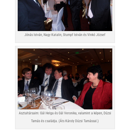
Jónás István, Nagy Katalin, Stumpf István és Vinkó József
Asztaltársaim: Gál Helga és Gál Veronika, valamint a képen, Dúzsi
Tamás és családja. (Áts Károly Dúzsi Tamással.)