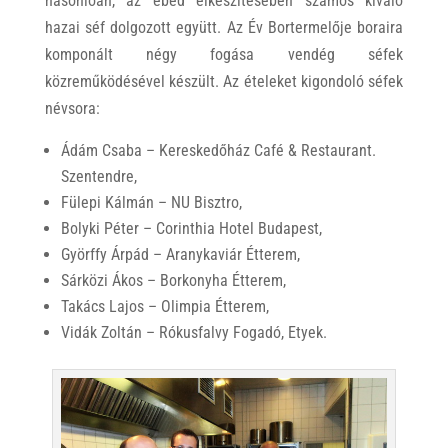
hasonlóan, az ebéd elkészítésében számos kiváló
hazai séf dolgozott együtt. Az Év Bortermelője boraira
komponált négy fogása vendég séfek
közreműködésével készült. Az ételeket kigondoló séfek
névsora:
Ádám Csaba – Kereskedőház Café & Restaurant.
Szentendre,
Fülepi Kálmán – NU Bisztro,
Bolyki Péter – Corinthia Hotel Budapest,
Györffy Árpád – Aranykaviár Étterem,
Sárközi Ákos – Borkonyha Étterem,
Takács Lajos – Olimpia Étterem,
Vidák Zoltán – Rókusfalvy Fogadó, Etyek.