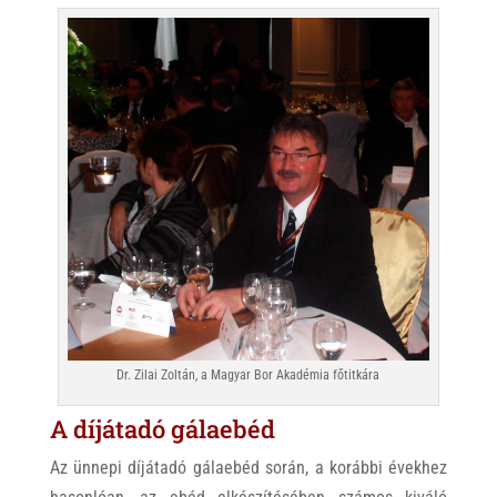
Dr. Zilai Zoltán, a Magyar Bor Akadémia főtitkára
A díjátadó gálaebéd
Az ünnepi díjátadó gálaebéd során, a korábbi évekhez