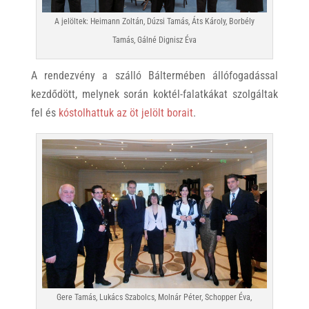
A jelöltek: Heimann Zoltán, Dúzsi Tamás, Áts Károly, Borbély
Tamás, Gálné Dignisz Éva
A rendezvény a szálló Báltermében állófogadással
kezdődött, melynek során koktél-falatkákat szolgáltak
fel és
kóstolhattuk az öt jelölt borait
.
Gere Tamás, Lukács Szabolcs, Molnár Péter, Schopper Éva,