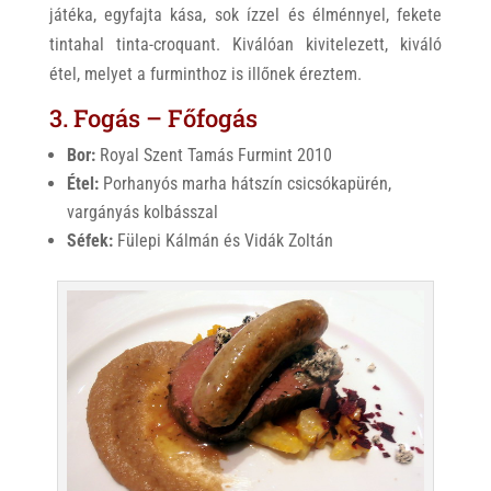
játéka, egyfajta kása, sok ízzel és élménnyel, fekete
tintahal tinta-croquant. Kiválóan kivitelezett, kiváló
étel, melyet a furminthoz is illőnek éreztem.
3. Fogás – Főfogás
Bor:
Royal Szent Tamás Furmint 2010
Étel:
Porhanyós marha hátszín csicsókapürén,
vargányás kolbásszal
Séfek:
Fülepi Kálmán és Vidák Zoltán