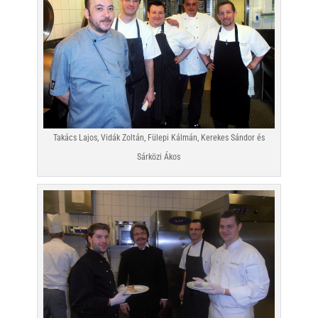
Takács Lajos, Vidák Zoltán, Fülepi Kálmán, Kerekes Sándor és
Sárközi Ákos