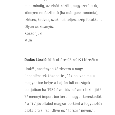
mint mindig, az elsők között, nagyszerű cikk,
könnyen emészthető (ha már gasztronómia),
ízléses, kedves, szakmai, teljes, szép fotókkal…
Olyan csíkisanyis.
Köszönjük!
MBA
Dudás László
2013. október 02.-n 01:21 közelében
Urak!! , szerényen kérdezem a nagy
ünneplésetek közepette , ‘ 1/ hol van ma a
magyar bor helye a Lajtán túli országok
boltjaiban ha 1989 évet bázis évnek tekintjük?
2/ mennyi import bor kerül magyar kereskedők
/ a Ti / jóvoltából magyar borként a fogyasztók
asztalára / Irsai Olivé és ” társai ” néven/ ,