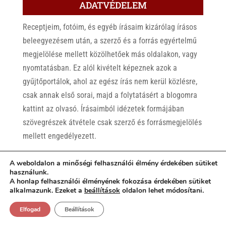
ADATVÉDELEM
Receptjeim, fotóim, és egyéb írásaim kizárólag írásos
beleegyezésem után, a szerző és a forrás egyértelmű
megjelölése mellett közölhetőek más oldalakon, vagy
nyomtatásban. Ez alól kivételt képeznek azok a
gyűjtőportálok, ahol az egész írás nem kerül közlésre,
csak annak első sorai, majd a folytatásért a blogomra
kattint az olvasó. Írásaimból idézetek formájában
szövegrészek átvétele csak szerző és forrásmegjelölés
mellett engedélyezett.
A weboldalon a minőségi felhasználói élmény érdekében sütiket
használunk.
A honlap felhasználói élményének fokozása érdekében sütiket
alkalmazunk. Ezeket a
beállítások
oldalon lehet módosítani.
CIMKEFELHŐ
Elfogad
Beállítások
Ambrus Lajos
Balaton
Balaton-felvidék
Bocuse d'Or
bor