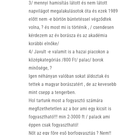
3/ mennyi hamisítás látott és nem látott
napvilágot megalakulásotok óta és ezek 1989
előtt nem -e börtön büntetéssel végződtek
volna, ? és most mi is történik , / csendesen
kérdezem az év borásza és az akadémia
korábbi elnőke/
4/ Javult -e valamit is a hazai piacokon a
középkategóriás /800 Ft/ palac/ borok
mínősége, ?
Igen néhányan valóban sokat áldoztak és
tettek a magyar borászatért , de az kevesebb
mint csepp a tengerben.
Hol tartunk most a fogyasztó számára
megfizethetetlen az a bor ami egy kicsit is
fogyasztható!!! min 2-3000 ft / palack ami
éppen csak fogyasztható!
Nőt az egy főre eső borfogyasztás ? Nem!!