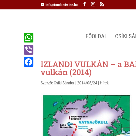
info@foodandwine.hu
FŐOLDAL
CSÍKI S
W
h
V
IZLANDI VULKÁN – a B
a
i
vulkán (2014)
F
t
b
a
Szerző:
Csíki Sándor
|
2014/08/24
|
Hírek
s
e
c
A
r
e
p
b
p
o
o