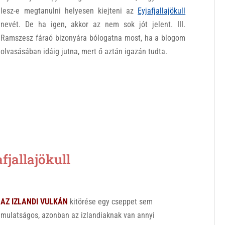
lesz-e megtanulni helyesen kiejteni az
Eyjafjallajökull
nevét. De ha igen, akkor az nem sok jót jelent. III.
Ramszesz fáraó bizonyára bólogatna most, ha a blogom
olvasásában idáig jutna, mert ő aztán igazán tudta.
jallajökull
AZ IZLANDI VULKÁN
kitörése egy cseppet sem
mulatságos, azonban az izlandiaknak van annyi