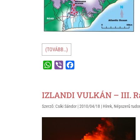
k
(TOVÁBB…)
W
V
F
h
i
a
a
b
c
t
e
e
IZLANDI VULKÁN – III. R
s
r
b
Szerző:
Csíki Sándor
|
2010/04/18
|
Hírek
,
Népszerű tud
A
o
p
o
p
k