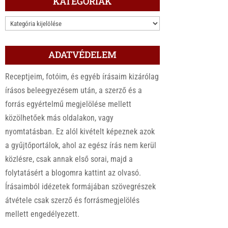
KATEGÓRIÁK
KATEGÓRIÁK
ADATVÉDELEM
Receptjeim, fotóim, és egyéb írásaim kizárólag
írásos beleegyezésem után, a szerző és a
forrás egyértelmű megjelölése mellett
közölhetőek más oldalakon, vagy
nyomtatásban. Ez alól kivételt képeznek azok
a gyűjtőportálok, ahol az egész írás nem kerül
közlésre, csak annak első sorai, majd a
folytatásért a blogomra kattint az olvasó.
Írásaimból idézetek formájában szövegrészek
átvétele csak szerző és forrásmegjelölés
mellett engedélyezett.