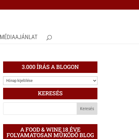
MÉDIAAJÁNLAT
3.000 ÍRÁS A BLOGON
3.000
ÍRÁS
KERESÉS
A
BLOGON
A FOOD & WINE 18 ÉVE
FOLYAMATOSAN MŰKÖDŐ BLOG