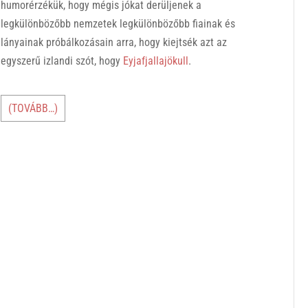
humorérzékük, hogy mégis jókat derüljenek a
legkülönbözőbb nemzetek legkülönbözőbb fiainak és
lányainak próbálkozásain arra, hogy kiejtsék azt az
egyszerű izlandi szót, hogy
Eyjafjallajökull
.
(TOVÁBB…)