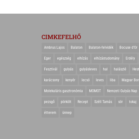
CIMKEFELHŐ
Ambrus Lajos
Balaton
Balaton-felvidék
Bocuse d'Or
Eger
egészség
elhízás
elhízástudomány
Erdély
Fesztivál
gulyás
gulyásleves
hal
halászlé
Hes
karácsony
kenyér
lecsó
leves
liba
Magyar Bo
Molekuláris gasztronómia
MOMOT
Nemzeti Gulyás Nap
pezsgő
pörkölt
Recept
Széll Tamás
sör
tokaj
étterem
ünnep