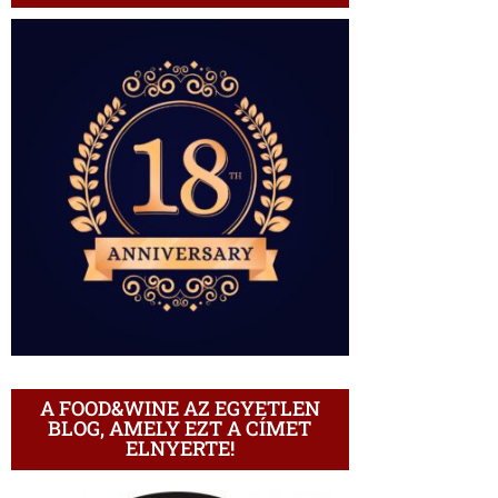
A FOOD&WINE AZ EGYETLEN
BLOG, AMELY EZT A CÍMET
ELNYERTE!