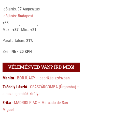
Időjárás, 07 Augusztus
Időjárás: Budapest
+
38
°
°
Max.:
+
37
Min.:
+
21
Páratartalom:
21%
Szél:
NE - 20 KPH
VÉLEMÉNYED VAN? ÍRD MEG!
Manitu
-
BORJÚAGY – paprikás szószban
Zsédely László
-
CSÁSZÁRGOMBA (Úrgomba) –
a hazai gombák királya
Erika
-
MADRIDI PIAC – Mercado de San
Miguel