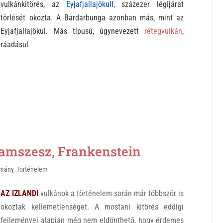
vulkánkitörés, az
Eyjafjallajökull
,
százezer légijárat
törlését okozta. A Bardarbunga azonban más, mint az
Eyjafjallajökul. Más típusú, úgynevezett
rétegvulkán
,
ráadásul
amszesz, Frankenstein
omány
,
Történelem
AZ IZLANDI
vulkánok a történelem során már többször is
okoztak kellemetlenséget. A mostani kitörés eddigi
fejleményei alapján még nem eldönthető, hogy érdemes