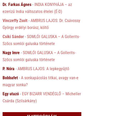
Dr. Farkas Ágnes
-
INDIA KONYHÁJA – az
ezerízű India változatos ételei (É-D)
Vinczeffy Zsolt
-
AMBRUS LAJOS: Dr. Csávossy
György erdélyi borász, költő
Csíki Sándor
-
SOMLÓI GALUSKA – A Gollerits-
Szőcs somlói galuska története
Nagy Imre
-
SOMLÓI GALUSKA – A Gollerits-
Szőcs somlói galuska története
P. Nóra
-
AMBRUS LAJOS: A lepkegyűjtő
Bobbafet
-
A sonkapácolás titkai, avagy van-e
magyar sonka?
Egy utazó
-
EGY BIZARR VENDÉGLŐ – Micheller
Csárda (Szilsárkány)