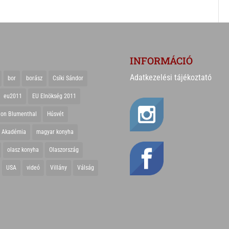
INFORMÁCIÓ
Adatkezelési tájékoztató
bor
borász
Csíki Sándor
eu2011
EU Elnökség 2011
ton Blumenthal
Húsvét
r Akadémia
magyar konyha
olasz konyha
Olaszország
USA
videó
Villány
Válság