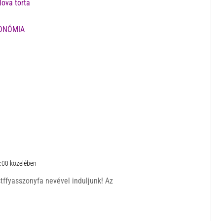
ova torta
ONÓMIA
2:00 közelében
tffyasszonyfa nevével induljunk! Az