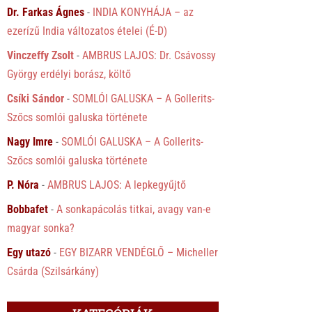
Dr. Farkas Ágnes
-
INDIA KONYHÁJA – az
ezerízű India változatos ételei (É-D)
Vinczeffy Zsolt
-
AMBRUS LAJOS: Dr. Csávossy
György erdélyi borász, költő
Csíki Sándor
-
SOMLÓI GALUSKA – A Gollerits-
Szőcs somlói galuska története
Nagy Imre
-
SOMLÓI GALUSKA – A Gollerits-
Szőcs somlói galuska története
P. Nóra
-
AMBRUS LAJOS: A lepkegyűjtő
Bobbafet
-
A sonkapácolás titkai, avagy van-e
magyar sonka?
Egy utazó
-
EGY BIZARR VENDÉGLŐ – Micheller
Csárda (Szilsárkány)