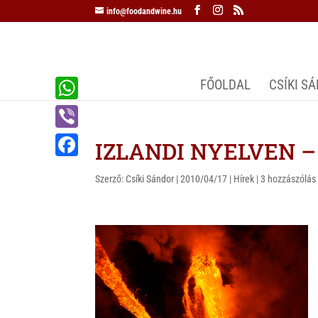
info@foodandwine.hu
FŐOLDAL
CSÍKI S
W
h
V
IZLANDI NYELVEN – E
a
i
F
t
Szerző:
Csíki Sándor
|
2010/04/17
|
Hírek
|
3 hozzászólás
b
a
s
e
c
A
r
e
p
b
p
o
o