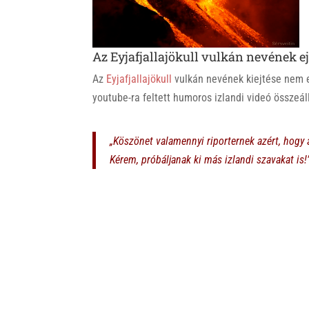
k
Az Eyjafjallajökull vulkán nevének ej
Az
Eyjafjallajökull
vulkán nevének kiejtése nem e
youtube-ra feltett humoros izlandi videó összeáll
„Köszönet valamennyi riporternek azért, hogy 
Kérem, próbáljanak ki más izlandi szavakat is!