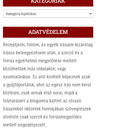
KATEGÓRIÁK
KATEGÓRIÁK
ADATVÉDELEM
Receptjeim, fotóim, és egyéb írásaim kizárólag
írásos beleegyezésem után, a szerző és a
forrás egyértelmű megjelölése mellett
közölhetőek más oldalakon, vagy
nyomtatásban. Ez alól kivételt képeznek azok
a gyűjtőportálok, ahol az egész írás nem kerül
közlésre, csak annak első sorai, majd a
folytatásért a blogomra kattint az olvasó.
Írásaimból idézetek formájában szövegrészek
átvétele csak szerző és forrásmegjelölés
mellett engedélyezett.