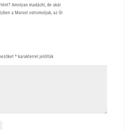
történt? Amolyan madáchi, de akár
közben a Marsot ostromoljuk, az Úr
 mezőket
*
karakterrel jelöltük