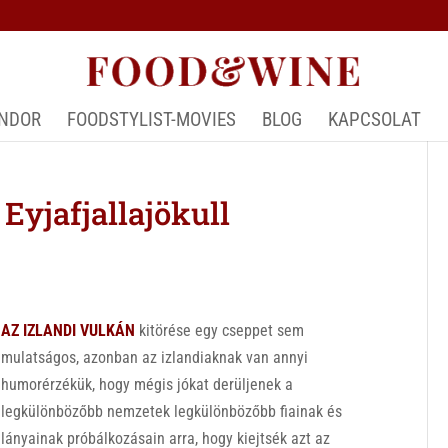
ÁNDOR
FOODSTYLIST-MOVIES
BLOG
KAPCSOLAT
yjafjallajökull
AZ IZLANDI VULKÁN
kitörése egy cseppet sem
mulatságos, azonban az izlandiaknak van annyi
humorérzékük, hogy mégis jókat derüljenek a
legkülönbözőbb nemzetek legkülönbözőbb fiainak és
lányainak próbálkozásain arra, hogy kiejtsék azt az