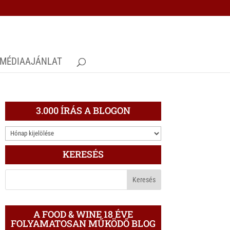
MÉDIAAJÁNLAT
3.000 ÍRÁS A BLOGON
3.000
ÍRÁS
KERESÉS
A
BLOGON
A FOOD & WINE 18 ÉVE
FOLYAMATOSAN MŰKÖDŐ BLOG