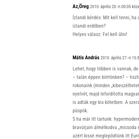
Az,Öreg
2010. április 20.-n 00:05 köz
Ízlandi kérdés: Mit kell tenni, ha
ízlandi erdőben?
Helyes válasz: Fel kell űlni!
Mátis András
2010. április 27.-n 15
Lehet, hogy többen is vannak, de
– talán éppen börtönben? – tisz
rokonaink (minden „kibeszélhete
nyelvét, majd lefordította magya
is adták egy kis kötetben. A sze
püspök.
S ha már itt tartunk: hypermoder
bravúrjain álmélkodva „micsoda 
azért kissé meglepődtünk itt Eu