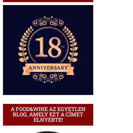
A FOOD&WINE AZ EGYETLEN
BLOG, AMELY EZT A CÍMET
ELNYERTE!