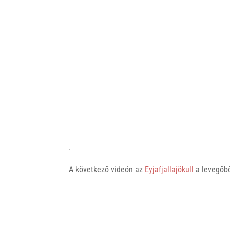
.
A következő videón az
Eyjafjallajökull
a levegőbő