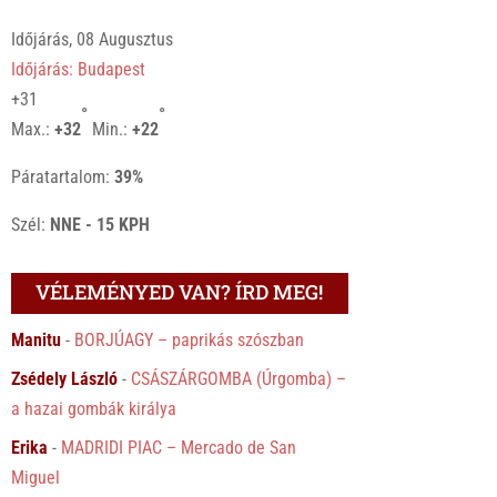
Időjárás, 08 Augusztus
Időjárás: Budapest
+
31
°
°
Max.:
+
32
Min.:
+
22
Páratartalom:
39%
Szél:
NNE - 15 KPH
VÉLEMÉNYED VAN? ÍRD MEG!
Manitu
-
BORJÚAGY – paprikás szószban
Zsédely László
-
CSÁSZÁRGOMBA (Úrgomba) –
a hazai gombák királya
Erika
-
MADRIDI PIAC – Mercado de San
Miguel