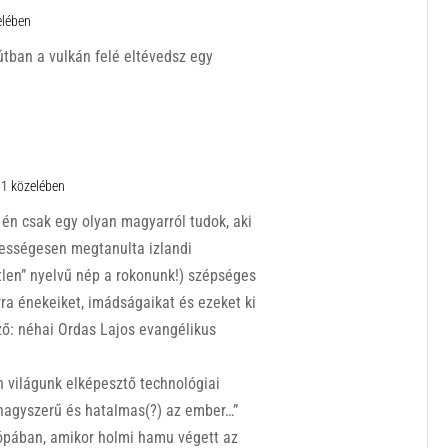
elében
 útban a vulkán felé eltévedsz egy
:31 közelében
 én csak egy olyan magyarról tudok, aki
tességesen megtanulta izlandi
tlen” nyelvű nép a rokonunk!) szépséges
rra énekeiket, imádságaikat és ezeket ki
rző: néhai Ordas Lajos evangélikus
n világunk elképesztő technológiai
nagyszerű és hatalmas(?) az ember…”
rópában, amikor holmi hamu végett az