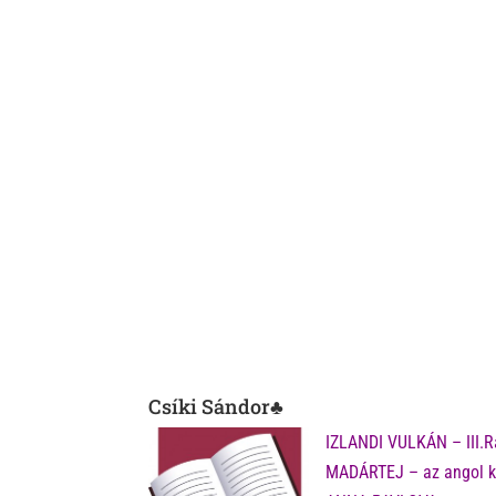
Csíki Sándor♣
IZLANDI VULKÁN – III.
MADÁRTEJ – az angol kr