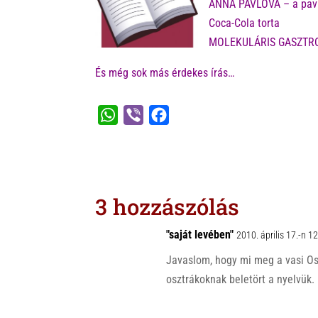
ANNA PAVLOVA – a pavl
Coca-Cola torta
MOLEKULÁRIS GASZTR
És még sok más érdekes írás…
W
V
F
h
i
a
a
b
c
t
e
e
s
r
b
3 hozzászólás
A
o
p
o
"saját levében"
2010. április 17.-n 1
p
k
Javaslom, hogy mi meg a vasi Os
osztrákoknak beletört a nyelvük.