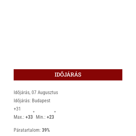
IDŐJÁRÁS
Időjárás, 07 Augusztus
Időjárás: Budapest
+
31
°
°
Max.:
+
33
Min.:
+
23
Páratartalom:
39%