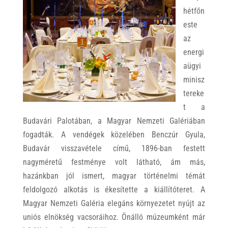
hétfőn
este
az
energi
aügyi
minisz
tereke
t a
Budavári Palotában, a Magyar Nemzeti Galériában
fogadták. A vendégek közelében Benczúr Gyula,
Budavár visszavétele című, 1896-ban festett
nagyméretű festménye volt látható, ám más,
hazánkban jól ismert, magyar történelmi témát
feldolgozó alkotás is ékesítette a kiállítóteret. A
Magyar Nemzeti Galéria elegáns környezetet nyújt az
uniós elnökség vacsoráihoz. Önálló múzeumként már