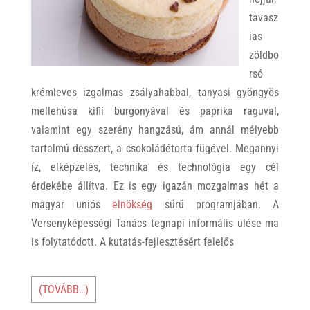
tavasz
ias
zöldbo
rsó
krémleves izgalmas zsályahabbal, tanyasi gyöngyös
mellehúsa kifli burgonyával és paprika raguval,
valamint egy szerény hangzású, ám annál mélyebb
tartalmú desszert, a csokoládétorta fügével. Megannyi
íz, elképzelés, technika és technológia egy cél
érdekébe állítva. Ez is egy igazán mozgalmas hét a
magyar uniós
elnökség
sűrű programjában. A
Versenyképességi Tanács tegnapi informális ülése ma
is folytatódott. A kutatás-fejlesztésért felelős
(TOVÁBB…)