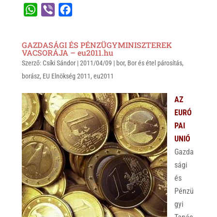
W
V
F
h
i
a
a
b
c
GAZDASÁGI ÉS PÉNZÜGYMINISZTEREK
t
e
e
VACSORÁJA – eu2011.hu
Szerző:
s
Csíki Sándor
r
b
|
2011/04/09
|
bor
,
Bor és étel párosítás
,
borász
,
EU Elnökség 2011
,
eu2011
A
o
p
o
AZ
p
k
EURÓ
PAI
UNIÓ
Gazda
sági
és
Pénzü
gyi