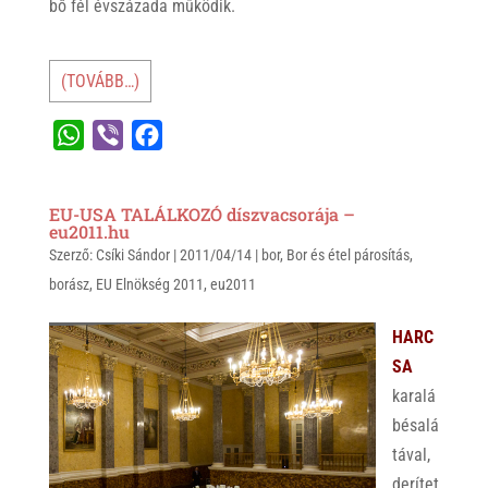
bő fél évszázada működik.
(TOVÁBB…)
W
V
F
h
i
a
a
b
c
EU-USA TALÁLKOZÓ díszvacsorája –
t
e
e
eu2011.hu
Szerző:
s
Csíki Sándor
r
b
|
2011/04/14
|
bor
,
Bor és étel párosítás
,
borász
,
EU Elnökség 2011
,
eu2011
A
o
p
o
HARC
p
k
SA
karalá
bésalá
tával,
derítet