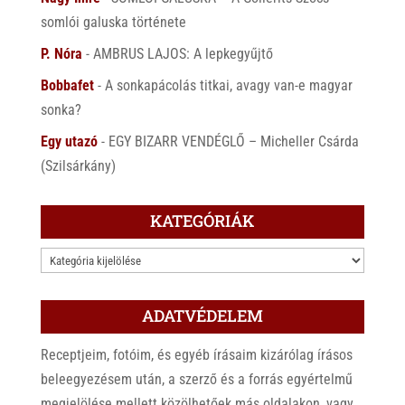
somlói galuska története
P. Nóra
-
AMBRUS LAJOS: A lepkegyűjtő
Bobbafet
-
A sonkapácolás titkai, avagy van-e magyar
sonka?
Egy utazó
-
EGY BIZARR VENDÉGLŐ – Micheller Csárda
(Szilsárkány)
KATEGÓRIÁK
KATEGÓRIÁK
ADATVÉDELEM
Receptjeim, fotóim, és egyéb írásaim kizárólag írásos
beleegyezésem után, a szerző és a forrás egyértelmű
megjelölése mellett közölhetőek más oldalakon, vagy