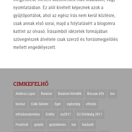
nyomtatásban. Ez alól kivételt képeznek azok a
gyűjtőportálok, ahol az egész írás nem kerül közlésre,
csak annak első sorai, majd a folytatásért a blogomra
kattint az olvasó. Írásaimból idézetek formájában
szövegrészek átvétele csak szerző és forrásmegjelölés
mellett engedélyezett.
CIMKEFELHŐ
Ambrus Lajos
Balaton
Balaton-felvidék
Bocuse d'Or
bor
borász
Csíki Sándor
Eger
egészség
elhízás
elhízástudomány
Erdély
eu2011
EU Elnökség 2011
Fesztivál
gulyás
gulyásleves
hal
halászlé