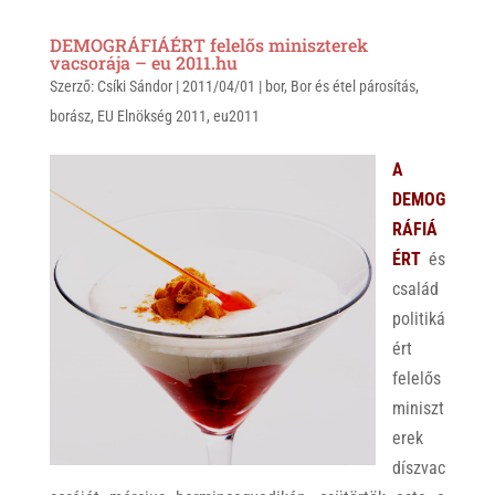
a
b
c
DEMOGRÁFIÁÉRT felelős miniszterek
t
e
e
vacsorája – eu 2011.hu
Szerző:
s
Csíki Sándor
r
b
|
2011/04/01
|
bor
,
Bor és étel párosítás
,
borász
,
EU Elnökség 2011
,
eu2011
A
o
p
o
A
p
k
DEMOG
RÁFIÁ
ÉRT
és
család
politiká
ért
felelős
miniszt
erek
díszvac