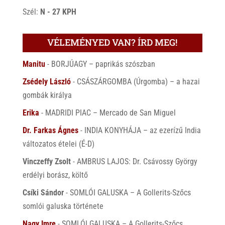
Szél:
N - 27 KPH
VÉLEMÉNYED VAN? ÍRD MEG!
Manitu
-
BORJÚAGY – paprikás szószban
Zsédely László
-
CSÁSZÁRGOMBA (Úrgomba) – a hazai
gombák királya
Erika
-
MADRIDI PIAC – Mercado de San Miguel
Dr. Farkas Ágnes
-
INDIA KONYHÁJA – az ezerízű India
változatos ételei (É-D)
Vinczeffy Zsolt
-
AMBRUS LAJOS: Dr. Csávossy György
erdélyi borász, költő
Csíki Sándor
-
SOMLÓI GALUSKA – A Gollerits-Szőcs
somlói galuska története
Nagy Imre
-
SOMLÓI GALUSKA – A Gollerits-Szőcs