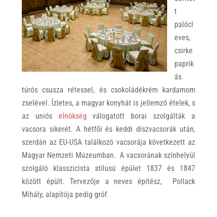
t
palócl
eves,
csirke
paprik
ás
túrós csusza rétessel, és csokoládékrém kardamom
zselével. Ízletes, a magyar konyhát is jellemző ételek, s
az uniós
elnökség
válogatott borai szolgálták a
vacsora sikerét. A hétfői és keddi díszvacsorák után,
szerdán az EU-USA találkozó vacsorája következett az
Magyar Nemzeti Múzeumban. A vacsorának színhelyül
szolgáló klasszicista stílusú épület 1837 és 1847
között épült. Tervezője a neves építész, Pollack
Mihály, alapítója pedig gróf