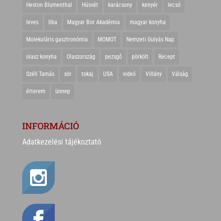
Heston Blumenthal
Húsvét
karácsony
kenyér
lecsó
leves
liba
Magyar Bor Akadémia
magyar konyha
Molekuláris gasztronómia
MOMOT
Nemzeti Gulyás Nap
olasz konyha
Olaszország
pezsgő
pörkölt
Recept
Széll Tamás
sör
tokaj
USA
videó
Villány
Válság
étterem
ünnep
INFORMÁCIÓ
Adatkezelési tájékoztató