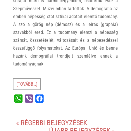
soráját március harmincegyedikén, csütörtök este a
Szépművészeti Múzeumban tartották. A demográfia az
emberi népesség statisztikai adatait elemtő tudomány.
A szó a görög nép (démosz) és a leírás (graphia)
szavakból ered. Ez a tudomány elemzi a népesség
számát, összetételét, változásait és a népesedéssel
összefüggő folyamatokat. Az Európai Unió és benne
hazánk demográfiai trendjeit szemlélve ennek a
tudományágnak
(TOVÁBB…)
W
V
F
h
i
a
a
b
c
« RÉGEBBI BEJEGYZÉSEK
t
e
e
ÚJABB BEJEGYZÉSEK »