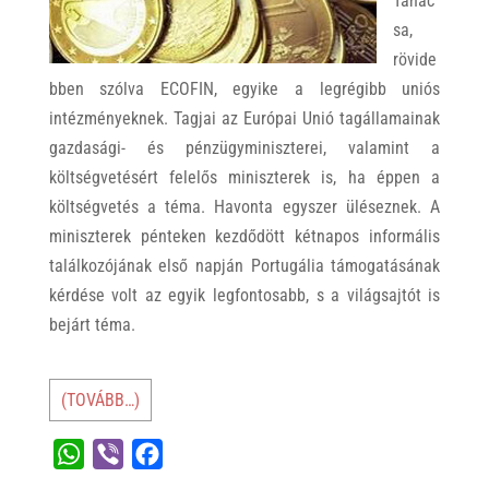
Tanác
sa,
rövide
bben szólva ECOFIN, egyike a legrégibb uniós
intézményeknek. Tagjai az Európai Unió tagállamainak
gazdasági- és pénzügyminiszterei, valamint a
költségvetésért felelős miniszterek is, ha éppen a
költségvetés a téma. Havonta egyszer üléseznek. A
miniszterek pénteken kezdődött kétnapos informális
találkozójának első napján Portugália támogatásának
kérdése volt az egyik legfontosabb, s a világsajtót is
bejárt téma.
(TOVÁBB…)
W
V
F
h
i
a