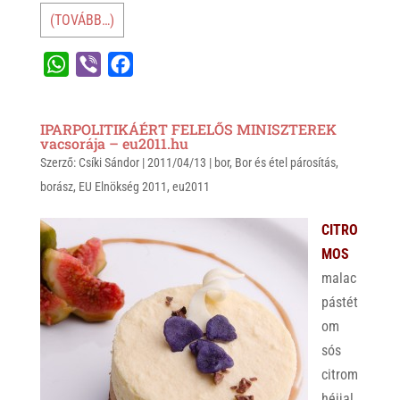
(TOVÁBB…)
W
V
F
h
i
a
a
b
c
IPARPOLITIKÁÉRT FELELŐS MINISZTEREK
t
e
e
vacsorája – eu2011.hu
Szerző:
s
Csíki Sándor
r
b
|
2011/04/13
|
bor
,
Bor és étel párosítás
,
borász
,
EU Elnökség 2011
,
eu2011
A
o
p
o
CITRO
p
k
MOS
malac
pástét
om
sós
citrom
héjjal,