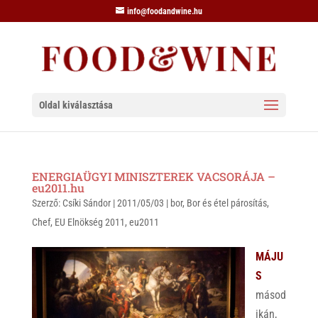
info@foodandwine.hu
Oldal kiválasztása
ENERGIAÜGYI MINISZTEREK VACSORÁJA –
eu2011.hu
Szerző:
Csíki Sándor
|
2011/05/03
|
bor
,
Bor és étel párosítás
,
Chef
,
EU Elnökség 2011
,
eu2011
MÁJU
S
másod
ikán,