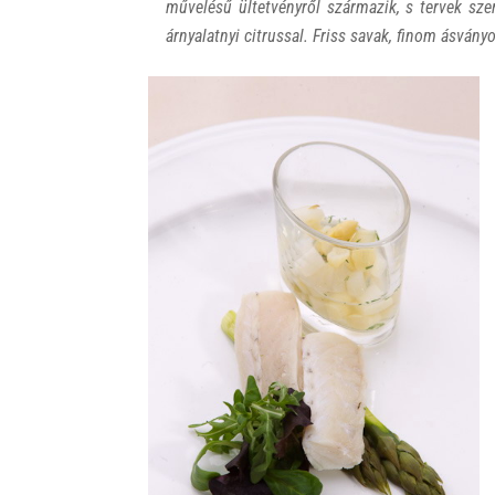
művelésű ültetvényről származik, s tervek szeri
árnyalatnyi citrussal. Friss savak, finom ásván