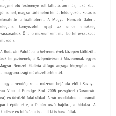
nagyméretű festménye volt látható, ám más, hazánkban
jól ismert, magyar történelmi témát feldolgozó alkotás is
ékesítette a kiállítóteret. A Magyar Nemzeti Galéria
elegáns környezetet nyújt az uniós elnökség
vacsoráihoz. Önálló múzeumként már bő fél évszázada
működik.
A Budavári Palotába a hetvenes évek közepén költözött,
sik helyszínének, a Szépművészeti Múzeumnak egyes
 Magyar Nemzeti Galéria átfogó anyaga lényegében az
 a magyarországi művészettörténetét.
, hogy a vendégeket a múzeum bejárata előtti Savoyai
teau Vincent Prestige Brut 2005 pezsgővel (Garamvári
dora) és üdvözlő falatkákkal. A vár csodálatos panorámát
óparti épületekre, a Dunán úszó hajókra, a hidakra. A
ködésre és fotózásra is, amit ki is használtak.