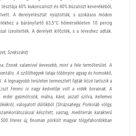
e tésztája 60% kukoricaliszt és 40% búzaliszt keverékéből,
elvett. A derelyetésztát nyújtották, s szokásos módon
ltelékhez a bárányfartő 63,5°C hőmérsékleten 10 percig
ssal ízesítették. A derelyét kifőzték, s a leveshez adták.
zet, Szekszárd)
a. Ennek valamivel kevesebb, mint a fele termőterület.
A
inentális. A szőlőhegyek talaja többnyire agyag és homokkő,
l. A
legnagyobb területen termesztett fajták közé tartozik a
iszt Ferenc is nagy kedvelője volt a vidék borainak. A
 erdei gyümölcsök, málna, kávé, aszalt szilva, kellemes
őkékről, válogatott dűlőkből (Strázsahegy, Porkoláb völgy,
zamkorlátozással készített, vastag, mediterrán karakterű
500 literes új, finoman pörkölt magyar tölgyfahordókban