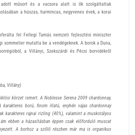
dott műsort és a vacsora alatt is ők szolgáltattak
solásában a húszas, harmincas, negyvenes évek, a korai
ferálta fel Fellegi Tamás nemzeti fejlesztési miniszter
égi sommelier mutatta be a vendégeknek.
A borok a Duna,
rrégióból, a Villányi, Szekszárdi és Pécsi borvidékről
ba, Villány)
 Siklósi körzet ismert. A Noblesse Serena 2009 chardonnay,
A karakteres ború, finom illatú, enyhén vajas chardonnay
sak karakteres rajnai rizling (40%), valamint a muskotályos
ő, ám ebben a házasításban éppen csak előforduló muscat
yezett.
A borhoz a szőlő részben már ma is organikus