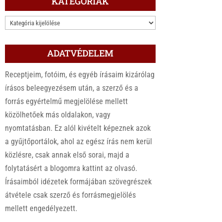
KATEGÓRIÁK
KATEGÓRIÁK
ADATVÉDELEM
Receptjeim, fotóim, és egyéb írásaim kizárólag
írásos beleegyezésem után, a szerző és a
forrás egyértelmű megjelölése mellett
közölhetőek más oldalakon, vagy
nyomtatásban. Ez alól kivételt képeznek azok
a gyűjtőportálok, ahol az egész írás nem kerül
közlésre, csak annak első sorai, majd a
folytatásért a blogomra kattint az olvasó.
Írásaimból idézetek formájában szövegrészek
átvétele csak szerző és forrásmegjelölés
mellett engedélyezett.