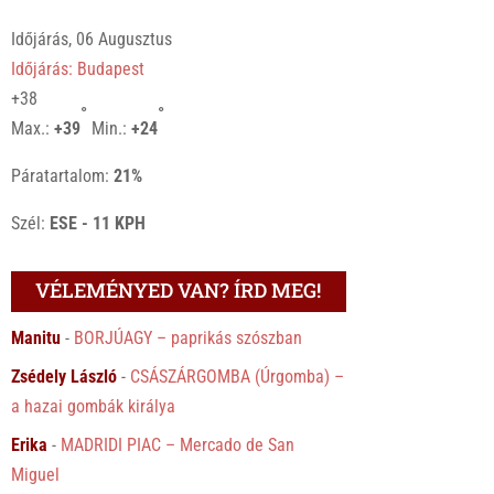
Időjárás, 06 Augusztus
Időjárás: Budapest
+
38
°
°
Max.:
+
39
Min.:
+
24
Páratartalom:
21%
Szél:
ESE - 11 KPH
VÉLEMÉNYED VAN? ÍRD MEG!
Manitu
-
BORJÚAGY – paprikás szószban
Zsédely László
-
CSÁSZÁRGOMBA (Úrgomba) –
a hazai gombák királya
Erika
-
MADRIDI PIAC – Mercado de San
Miguel