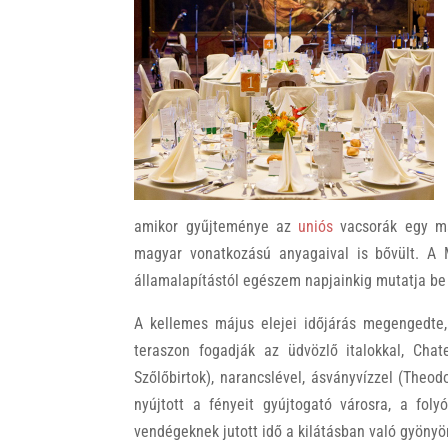
k
amikor gyűjteménye az
uniós
vacsorák egy má
magyar vonatkozású anyagaival is bővült. A
államalapítástól egészem napjainkig mutatja be
A kellemes május elejei időjárás megengedte
teraszon fogadják az üdvözlő italokkal, Cha
Szőlőbirtok), narancslével, ásványvízzel (Theo
nyújtott a fényeit gyújtogató városra, a foly
vendégeknek jutott idő a kilátásban való gyönyör