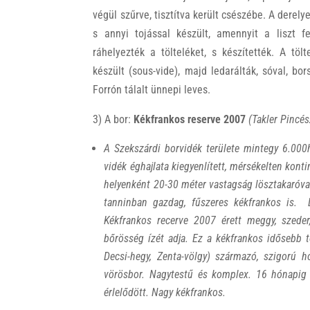
végül szűrve, tisztítva került csészébe. A derely
s annyi tojással készült, amennyit a liszt f
ráhelyezték a tölteléket, s készítették. A tö
készült (sous-vide), majd ledarálták, sóval, bor
Forrón tálalt ünnepi leves.
3) A bor:
Kékfrankos reserve 2007
(Takler Pincés
A Szekszárdi borvidék terül
ete mintegy 6.000h
vidék é
ghajlata kiegyenlített, mérsékelten kont
helyenként 20-30 méter vastagság lösztakaróva
tanninban gazdag, fűszeres kékfrankos is. L
Kékfrankos recerve 2007 érett meggy, szeder,
bőrösség ízét adja. Ez a kékfrankos idősebb t
Decsi-hegy, Zenta-völgy) származó, szigorú ho
vörösbor. Nagytestű és komplex. 16 hónapig 
érlelődött. Nagy kékfrankos.