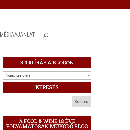
MÉDIAAJÁNLAT
3.000 ÍRÁS A BLOGON
3.000
ÍRÁS
KERESÉS
A
BLOGON
A FOOD & WINE 18 ÉVE
FOLYAMATOSAN MŰKÖDŐ BLOG