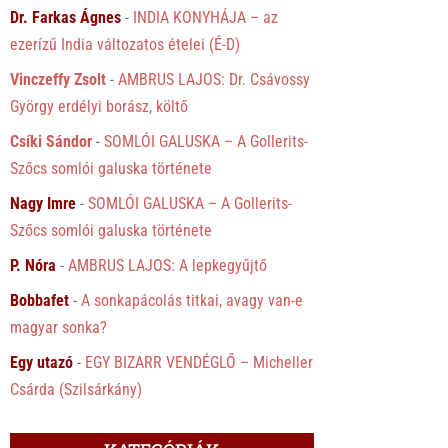
Dr. Farkas Ágnes
-
INDIA KONYHÁJA – az
ezerízű India változatos ételei (É-D)
Vinczeffy Zsolt
-
AMBRUS LAJOS: Dr. Csávossy
György erdélyi borász, költő
Csíki Sándor
-
SOMLÓI GALUSKA – A Gollerits-
Szőcs somlói galuska története
Nagy Imre
-
SOMLÓI GALUSKA – A Gollerits-
Szőcs somlói galuska története
P. Nóra
-
AMBRUS LAJOS: A lepkegyűjtő
Bobbafet
-
A sonkapácolás titkai, avagy van-e
magyar sonka?
Egy utazó
-
EGY BIZARR VENDÉGLŐ – Micheller
Csárda (Szilsárkány)