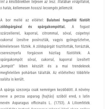
nt a későbbiekben teljesen az lesz. Illatában virágillatok,
yos hatás, kellemesen hosszú lecsengés jellemzik.
A bor mellé az előétel:
Balatoni fogasfilé füstölt
zöldspárgával és spárgakompóttal.
A fogast
szárzellerrel, kaporral, citrommal, sóval, csipetnyi
cukorral ízesítve posírozták, vagyis gyöngyöztetve,
kíméletesen főzték. A zöldspárgát tisztították, forrázták,
cseresznyefa forgácson házilag füstölték. A
spárgakompót sóval, cukorral, kaporral ízesített
„kompót” lében készült és a mai trendeknek
megfelelően pohárban tálalták. Az előételhez többféle
saláta is került.
A spárga szezonja csak nemrégen kezdődött. A növény
neve a perzsa asparag (hajtás) szóból ered, s latin
nevén Asparagus officinalis L. (1753). A Liliomfélék