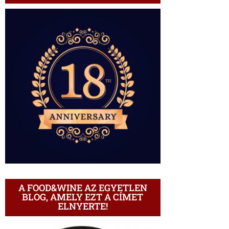
A FOOD&WINE AZ EGYETLEN
BLOG, AMELY EZT A CÍMET
ELNYERTE!