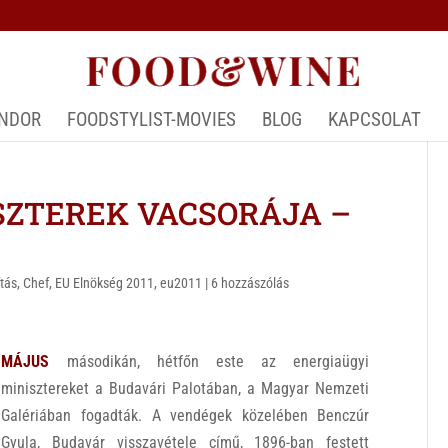
ÁNDOR
FOODSTYLIST-MOVIES
BLOG
KAPCSOLAT
SZTEREK VACSORÁJA –
ítás
,
Chef
,
EU Elnökség 2011
,
eu2011
|
6 hozzászólás
MÁJUS
másodikán, hétfőn este az energiaügyi
minisztereket a Budavári Palotában, a Magyar Nemzeti
Galériában fogadták. A vendégek közelében Benczúr
Gyula, Budavár visszavétele című, 1896-ban festett