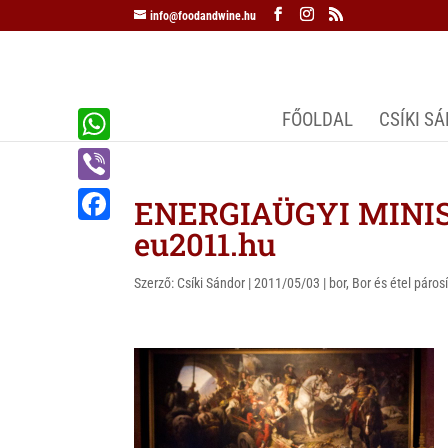
info@foodandwine.hu
FŐOLDAL
CSÍKI S
W
h
V
ENERGIAÜGYI MINI
a
i
eu2011.hu
F
t
b
a
s
Szerző:
Csíki Sándor
|
2011/05/03
|
bor
,
Bor és étel páros
e
c
A
r
e
p
b
p
o
o