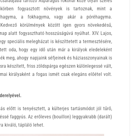
családjába tartozó Asparagus rokonai közé olyan széles
körben fogyasztott növények is tartoznak, mint a
hagyma, a fokhagyma, vagy akár a póréhagyma.
Kedvező körülmények között igen gyors növekedésű,
 nap alatt fogyasztható hosszúságúvá nyúlhat. XIV. Lajos,
gy speciális melegházat is készíttetett a termesztésére,
ett oda, hogy egy idő után már a királyok eledeleként
ték meg, ahogy napjaink séfjeinek és háziasszonyainak is
ra készített, friss zöldspárga egészen különlegessé vált,
k mai királyaként a fogas ismét csak elegáns előétel volt.
derelyével.
s előtt is tenyésztett, a külterjes tartásmódot jól tűrő,
véssé faggyús. Az erőleves (bouillon) leggyakrabb (darált)
kiváló, tápláló lehet.