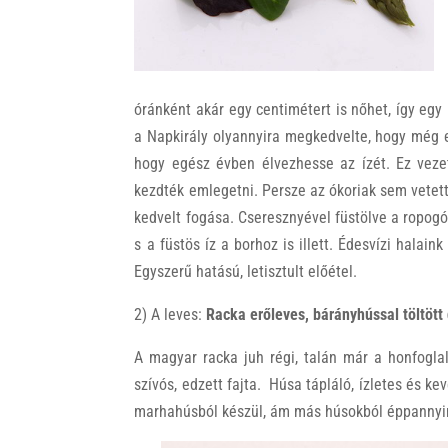
óránként akár egy centimétert is nőhet, így egy
a Napkirály olyannyira megkedvelte, hogy még e
hogy egész évben élvezhesse az ízét. Ez vezet
kezdték emlegetni. Persze az ókoriak sem vetet
kedvelt fogása. Cseresznyével füstölve a ropogós
s a füstös íz a borhoz is illett. Édesvízi halain
Egyszerű hatású, letisztult előétel.
2) A leves:
Racka erőleves, bárányhússal töltött 
A magyar racka juh régi, talán már a honfoglalá
szívós, edzett fajta. Húsa tápláló, ízletes és ke
marhahúsból készül, ám más húsokból éppannyira 