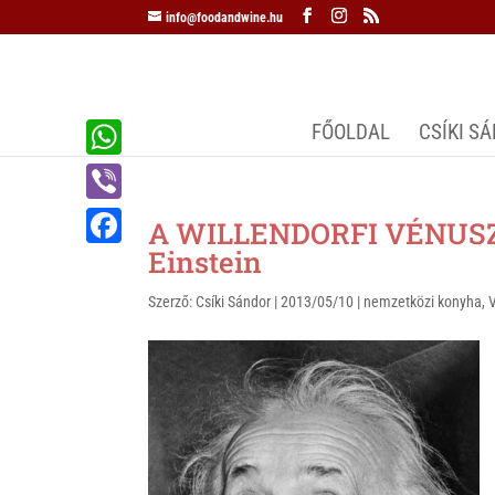
info@foodandwine.hu
FŐOLDAL
CSÍKI S
W
h
V
A WILLENDORFI VÉNUSZ 
a
i
Einstein
F
t
b
a
Szerző:
Csíki Sándor
|
2013/05/10
|
nemzetközi konyha
,
s
e
c
A
r
e
p
b
p
o
o