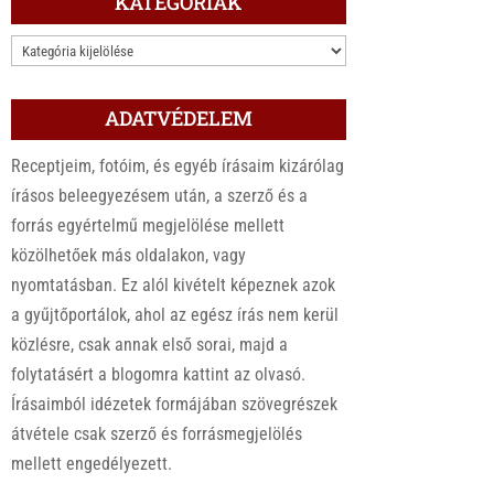
KATEGÓRIÁK
KATEGÓRIÁK
ADATVÉDELEM
Receptjeim, fotóim, és egyéb írásaim kizárólag
írásos beleegyezésem után, a szerző és a
forrás egyértelmű megjelölése mellett
közölhetőek más oldalakon, vagy
nyomtatásban. Ez alól kivételt képeznek azok
a gyűjtőportálok, ahol az egész írás nem kerül
közlésre, csak annak első sorai, majd a
folytatásért a blogomra kattint az olvasó.
Írásaimból idézetek formájában szövegrészek
átvétele csak szerző és forrásmegjelölés
mellett engedélyezett.