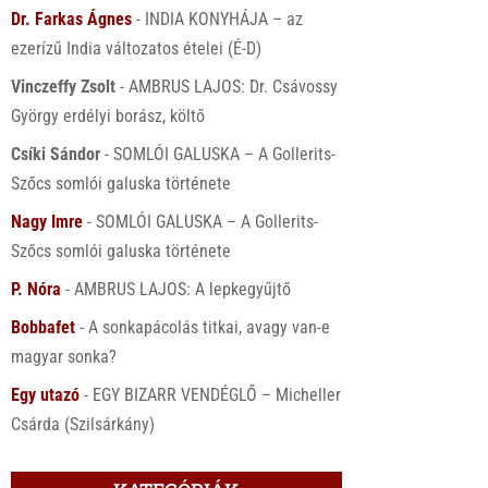
Dr. Farkas Ágnes
-
INDIA KONYHÁJA – az
ezerízű India változatos ételei (É-D)
Vinczeffy Zsolt
-
AMBRUS LAJOS: Dr. Csávossy
György erdélyi borász, költő
Csíki Sándor
-
SOMLÓI GALUSKA – A Gollerits-
Szőcs somlói galuska története
Nagy Imre
-
SOMLÓI GALUSKA – A Gollerits-
Szőcs somlói galuska története
P. Nóra
-
AMBRUS LAJOS: A lepkegyűjtő
Bobbafet
-
A sonkapácolás titkai, avagy van-e
magyar sonka?
Egy utazó
-
EGY BIZARR VENDÉGLŐ – Micheller
Csárda (Szilsárkány)