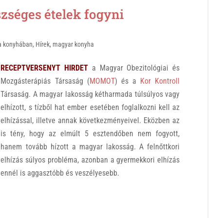
éges ételek fogyni
a konyhában
,
Hírek
,
magyar konyha
RECEPTVERSENYT HIRDET
a Magyar Obezitológiai és
Mozgásterápiás Társaság (
MOMOT
) és a
Kor Kontroll
Társaság. A magyar lakosság kétharmada túlsúlyos vagy
elhízott, s tízből hat ember esetében foglalkozni kell az
elhízással, illetve annak következményeivel. Eközben az
is tény, hogy az elmúlt 5 esztendőben nem fogyott,
hanem tovább hízott a magyar lakosság. A felnőttkori
elhízás súlyos probléma, azonban a gyermekkori elhízás
ennél is aggasztóbb és veszélyesebb.