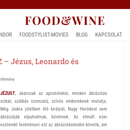
ÁNDOR
FOODSTYLIST-MOVIES
BLOG
KAPCSOLAT
– Jézus, Leonardo és
Vélemény
JÉZUST
, akárcsak az apostolokat, minden ábrázolás
szikár, szálkás izomzatú, szívós embereknek mutatja.
Még Júdea jólétben élő királyát, Nagy Heródest sem
ábrázolják elpuhultnak, kövérnek. Az elmúlt ezer
esztendő festményei ezt az ábrázolásmódot követik, ám