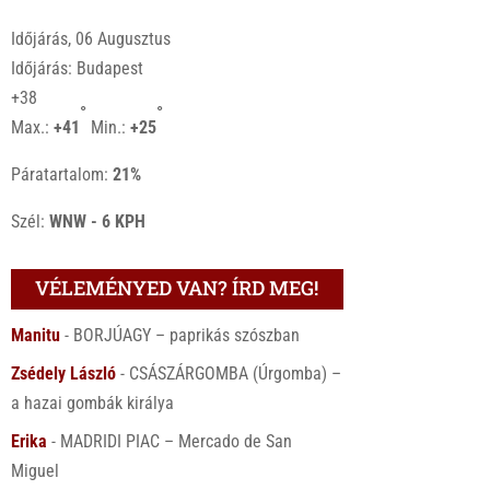
Időjárás, 06 Augusztus
Időjárás: Budapest
+
38
°
°
Max.:
+
41
Min.:
+
25
Páratartalom:
21%
Szél:
WNW - 6 KPH
VÉLEMÉNYED VAN? ÍRD MEG!
Manitu
-
BORJÚAGY – paprikás szószban
Zsédely László
-
CSÁSZÁRGOMBA (Úrgomba) –
a hazai gombák királya
Erika
-
MADRIDI PIAC – Mercado de San
Miguel