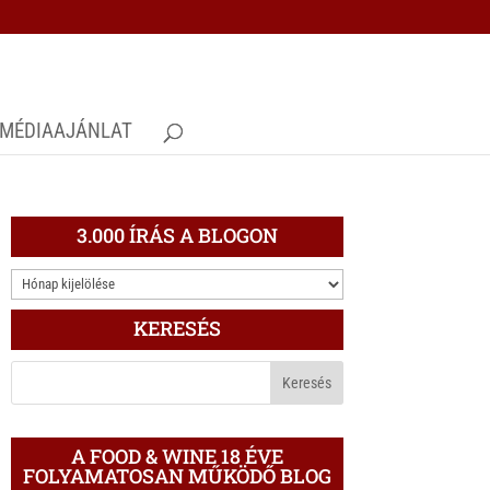
MÉDIAAJÁNLAT
3.000 ÍRÁS A BLOGON
3.000
ÍRÁS
KERESÉS
A
BLOGON
A FOOD & WINE 18 ÉVE
FOLYAMATOSAN MŰKÖDŐ BLOG