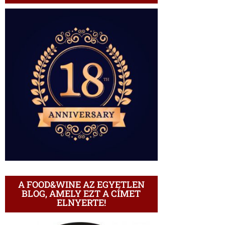
A FOOD&WINE AZ EGYETLEN
BLOG, AMELY EZT A CÍMET
ELNYERTE!