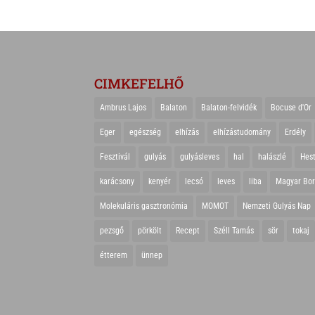
CIMKEFELHŐ
Ambrus Lajos
Balaton
Balaton-felvidék
Bocuse d'Or
Eger
egészség
elhízás
elhízástudomány
Erdély
Fesztivál
gulyás
gulyásleves
hal
halászlé
Hes
karácsony
kenyér
lecsó
leves
liba
Magyar Bo
Molekuláris gasztronómia
MOMOT
Nemzeti Gulyás Nap
pezsgő
pörkölt
Recept
Széll Tamás
sör
tokaj
étterem
ünnep