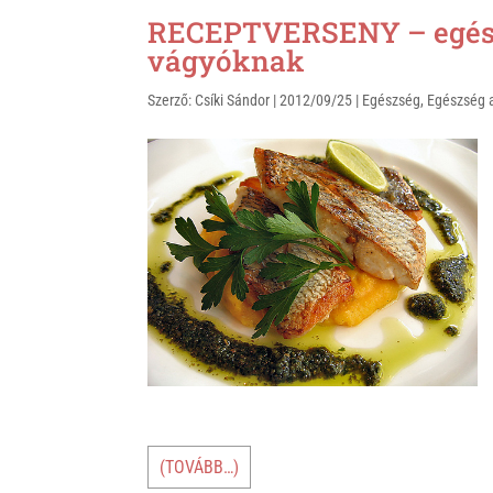
t
e
e
RECEPTVERSENY – egészs
s
r
b
vágyóknak
A
o
Szerző:
Csíki Sándor
|
2012/09/25
|
Egészség
,
Egészség 
p
o
p
k
(TOVÁBB…)