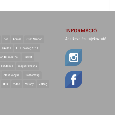
INFORMÁCIÓ
Adatkezelési tájékoztató
bor
borász
Csíki Sándor
eu2011
EU Elnökség 2011
ton Blumenthal
Húsvét
r Akadémia
magyar konyha
olasz konyha
Olaszország
USA
videó
Villány
Válság