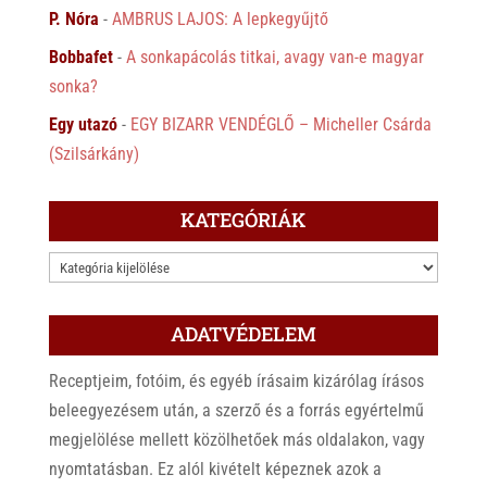
P. Nóra
-
AMBRUS LAJOS: A lepkegyűjtő
Bobbafet
-
A sonkapácolás titkai, avagy van-e magyar
sonka?
Egy utazó
-
EGY BIZARR VENDÉGLŐ – Micheller Csárda
(Szilsárkány)
KATEGÓRIÁK
KATEGÓRIÁK
ADATVÉDELEM
Receptjeim, fotóim, és egyéb írásaim kizárólag írásos
beleegyezésem után, a szerző és a forrás egyértelmű
megjelölése mellett közölhetőek más oldalakon, vagy
nyomtatásban. Ez alól kivételt képeznek azok a