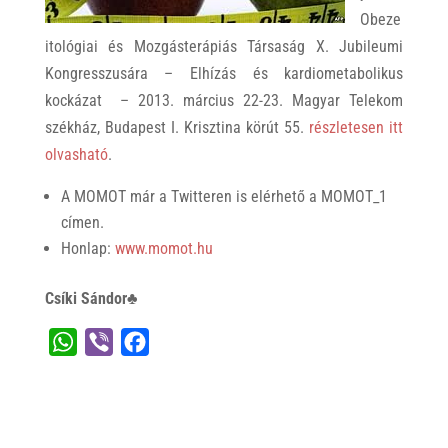
Obeze
itológiai és Mozgásterápiás Társaság X. Jubileumi
Kongresszusára – Elhízás és kardiometabolikus
kockázat – 2013. március 22-23. Magyar Telekom
székház, Budapest I. Krisztina körút 55.
részletesen itt
olvasható
.
A MOMOT már a Twitteren is elérhető a MOMOT_1
címen.
Honlap:
www.momot.hu
Csíki Sándor♣
W
V
F
h
i
a
a
b
c
t
e
e