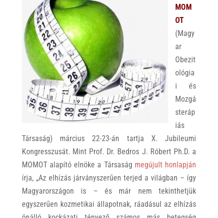
MOM
OT
(Magy
ar
Obezit
ológia
i és
Mozgá
steráp
iás
Társaság) március 22-23-án tartja X. Jubileumi
Kongresszusát. Mint Prof. Dr. Bedros J. Róbert Ph.D. a
MOMOT alapító elnöke a Társaság
megújult honlapján
írja, „Az elhízás járványszerűen terjed a világban – így
Magyarországon is – és már nem tekinthetjük
egyszerűen kozmetikai állapotnak, ráadásul az elhízás
önálló kockázati tényező számos más betegség