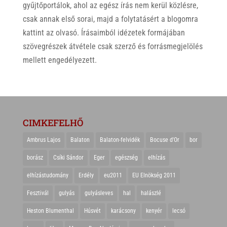
gyűjtőportálok, ahol az egész írás nem kerül közlésre,
csak annak első sorai, majd a folytatásért a blogomra
kattint az olvasó. Írásaimból idézetek formájában
szövegrészek átvétele csak szerző és forrásmegjelölés
mellett engedélyezett.
CIMKEFELHŐ
Ambrus Lajos
Balaton
Balaton-felvidék
Bocuse d'Or
bor
borász
Csíki Sándor
Eger
egészség
elhízás
elhízástudomány
Erdély
eu2011
EU Elnökség 2011
Fesztivál
gulyás
gulyásleves
hal
halászlé
Heston Blumenthal
Húsvét
karácsony
kenyér
lecsó