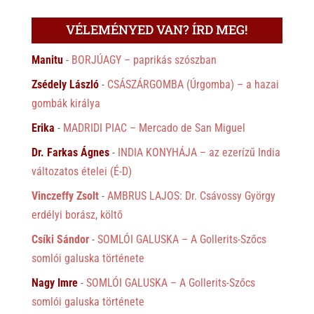
VÉLEMÉNYED VAN? ÍRD MEG!
Manitu
-
BORJÚAGY – paprikás szószban
Zsédely László
-
CSÁSZÁRGOMBA (Úrgomba) – a hazai
gombák királya
Erika
-
MADRIDI PIAC – Mercado de San Miguel
Dr. Farkas Ágnes
-
INDIA KONYHÁJA – az ezerízű India
változatos ételei (É-D)
Vinczeffy Zsolt
-
AMBRUS LAJOS: Dr. Csávossy György
erdélyi borász, költő
Csíki Sándor
-
SOMLÓI GALUSKA – A Gollerits-Szőcs
somlói galuska története
Nagy Imre
-
SOMLÓI GALUSKA – A Gollerits-Szőcs
somlói galuska története