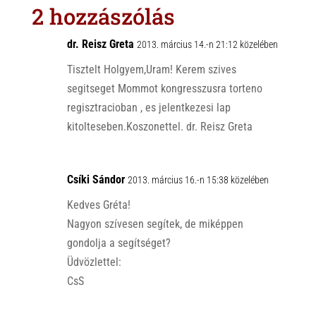
s
r
b
2 hozzászólás
A
o
p
o
dr. Reisz Greta
2013. március 14.-n 21:12 közelében
p
k
Tisztelt Holgyem,Uram! Kerem szives
segitseget Mommot kongresszusra torteno
regisztracioban , es jelentkezesi lap
kitolteseben.Koszonettel. dr. Reisz Greta
Csíki Sándor
2013. március 16.-n 15:38 közelében
Kedves Gréta!
Nagyon szívesen segítek, de miképpen
gondolja a segítséget?
Üdvözlettel:
CsS