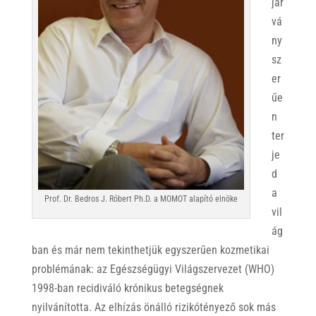
jár
vá
ny
sz
er
űe
n
ter
je
d
a
Prof. Dr. Bedros J. Róbert Ph.D. a MOMOT alapító elnöke
vil
ág
ban és már nem tekinthetjük egyszerűen kozmetikai
problémának: az Egészségügyi Világszervezet (WHO)
1998-ban recidiváló krónikus betegségnek
nyilvánította. Az elhízás önálló rizikótényező sok más