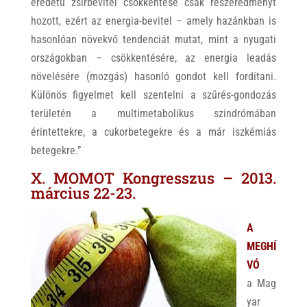
eredetű zsírbevitel csökkentése csak részeredményt
hozott, ezért az energia-bevitel – amely hazánkban is
hasonlóan növekvő tendenciát mutat, mint a nyugati
országokban – csökkentésére, az energia leadás
növelésére (mozgás) hasonló gondot kell fordítani.
Különös figyelmet kell szentelni a szűrés-gondozás
területén a multimetabolikus szindrómában
érintettekre, a cukorbetegekre és a már iszkémiás
betegekre.”
X. MOMOT Kongresszus – 2013.
március 22-23.
A
MEGHÍ
VÓ
a Mag
yar