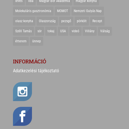
leves
liba
Magyar Bor Akadémia
magyar konyha
Molekuláris gasztronómia
MOMOT
Nemzeti Gulyás Nap
olasz konyha
Olaszország
pezsgő
pörkölt
Recept
Széll Tamás
sör
tokaj
USA
videó
Villány
Válság
étterem
ünnep
INFORMÁCIÓ
Adatkezelési tájékoztató