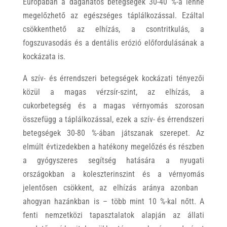
Európában a daganatos betegségek 30-40 %-a lenne
megelőzhető az egészséges táplálkozással. Ezáltal
csökkenthető az elhízás, a csontritkulás, a
fogszuvasodás és a dentális erózió előfordulásának a
kockázata is.
A szív- és érrendszeri betegségek kockázati tényezői
közül a magas vérzsír-szint, az elhízás, a
cukorbetegség és a magas vérnyomás szorosan
összefügg a táplálkozással, ezek a szív- és érrendszeri
betegségek 30-80 %-ában játszanak szerepet. Az
elmúlt évtizedekben a hatékony megelőzés és részben
a gyógyszeres segítség hatására a nyugati
országokban a koleszterinszint és a vérnyomás
jelentősen csökkent, az elhízás aránya azonban 
ahogyan hazánkban is – több mint 10 %-kal nőtt. A
fenti nemzetközi tapasztalatok alapján az állati