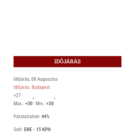
IDŐJÁRÁS
Időjárás, 08 Augusztus
Időjárás: Budapest
+
27
°
°
Max.:
+
30
Min.:
+
20
Páratartalom:
44%
Szél:
ENE - 15 KPH