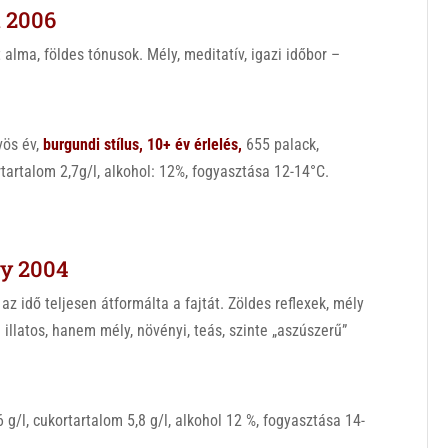
t 2006
 alma, földes tónusok. Mély, meditatív, igazi időbor –
vös év,
b
u
rgundi stílus, 10+ év érlelés,
655 palack,
rtartalom 2,7g/l, alkohol: 12%, fogyasztása 12-14°C.
y 2004
az idő teljesen átformálta a fajtát. Zöldes reflexek, mély
illatos, hanem mély, növényi, teás, szinte „aszúszerű”
 g/l, cukortartalom 5,8 g/l, alkohol 12 %, fogyasztása 14-