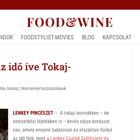
ÁNDOR
FOODSTYLIST-MOVIES
BLOG
KAPCSOLAT
z idő íve Tokaj-
ítás
,
borász
|
Nincsenek hozzászólások
LENKEY PINCÉSZET
– A tokaji borvidéken – de
nemzetközi léptékben is – kevés olyan borászat
van, amely ennyire tudatosan és elszántan fordul
az idő felé, mint
a Lenkey Család Szőlészete és