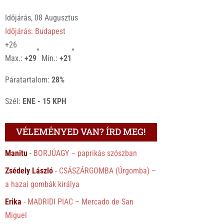
Időjárás, 08 Augusztus
Időjárás: Budapest
+
26
°
°
Max.:
+
29
Min.:
+
21
Páratartalom:
28%
Szél:
ENE - 15 KPH
VÉLEMÉNYED VAN? ÍRD MEG!
Manitu
-
BORJÚAGY – paprikás szószban
Zsédely László
-
CSÁSZÁRGOMBA (Úrgomba) –
a hazai gombák királya
Erika
-
MADRIDI PIAC – Mercado de San
Miguel