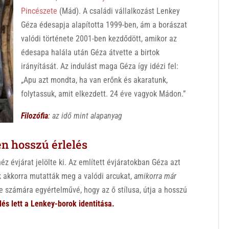
Pincészete
(Mád). A családi vállalkozást Lenkey
Géza édesapja alapította 1999-ben, ám a borászat
valódi története 2001-ben kezdődött, amikor az
édesapa halála után Géza átvette a birtok
irányítását. Az indulást maga Géza így idézi fel:
„Apu azt mondta, ha van erőnk és akaratunk,
folytassuk, amit elkezdett. 24 éve vagyok Mádon.”
Filozófia
:
az idő mint alapanyag
n hosszú érlelés
éz évjárat jelölte ki. Az említett évjáratokban Géza azt
ak akkorra mutatták meg a valódi arcukat,
amikorra már
tte számára egyértelművé, hogy az ő stílusa, útja a hosszú
lés lett a Lenkey-borok identitása.