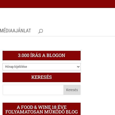
MÉDIAAJÁNLAT
3.000 ÍRÁS A BLOGON
3.000
ÍRÁS
KERESÉS
A
BLOGON
A FOOD & WINE 18 ÉVE
FOLYAMATOSAN MŰKÖDŐ BLOG