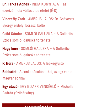
Dr. Farkas Ágnes
-
INDIA KONYHÁJA – az
ezerízű India változatos ételei (É-D)
Vinczeffy Zsolt
-
AMBRUS LAJOS: Dr. Csávossy
György erdélyi borász, költő
Csíki Sándor
-
SOMLÓI GALUSKA – A Gollerits-
Szőcs somlói galuska története
Nagy Imre
-
SOMLÓI GALUSKA – A Gollerits-
Szőcs somlói galuska története
P. Nóra
-
AMBRUS LAJOS: A lepkegyűjtő
Bobbafet
-
A sonkapácolás titkai, avagy van-e
magyar sonka?
Egy utazó
-
EGY BIZARR VENDÉGLŐ – Micheller
Csárda (Szilsárkány)