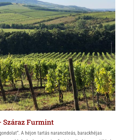
– Száraz Furmint
i gondolat”. A héjon tartás narancsteás, barackhéjas