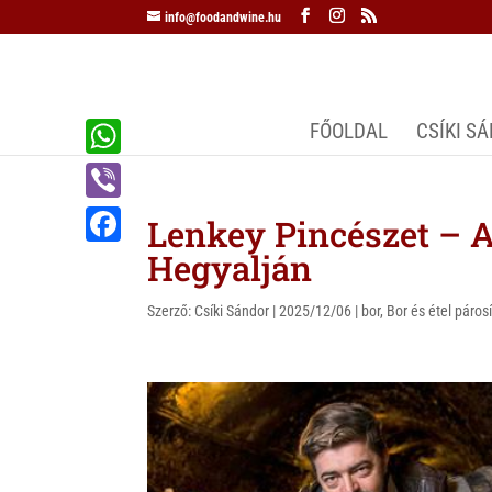
info@foodandwine.hu
FŐOLDAL
CSÍKI S
W
h
V
Lenkey Pincészet – A
a
i
Hegyalján
F
t
b
a
s
Szerző:
Csíki Sándor
|
2025/12/06
|
bor
,
Bor és étel páros
e
c
A
r
e
p
b
p
o
o