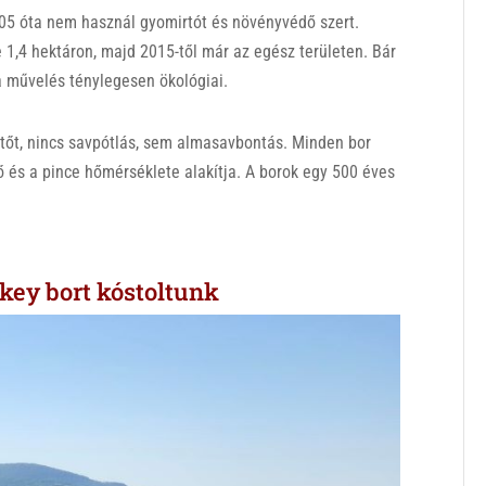
05 óta nem használ gyomirtót és növényvédő szert.
 1,4 hektáron, majd 2015-től már az egész területen. Bár
a művelés ténylegesen ökológiai.
tőt, nincs savpótlás, sem almasavbontás. Minden bor
ő és a pince hőmérséklete alakítja. A borok egy 500 éves
key bort kóstoltunk