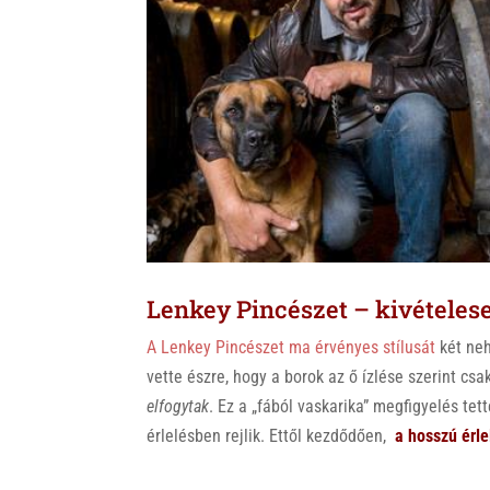
k
Lenkey Pincészet – kivételese
A Lenkey Pincészet ma érvényes stílusát
két neh
vette észre, hogy a borok az ő ízlése szerint cs
elfogytak
. Ez a „fából vaskarika” megfigyelés te
érlelésben rejlik. Ettől kezdődően,
a hosszú érle