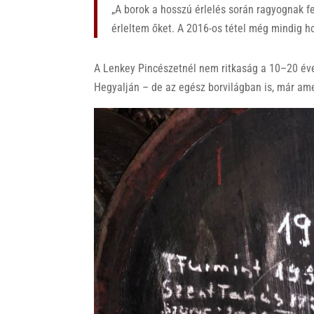
„A borok a hosszú érlelés során ragyognak f
érleltem őket. A 2016-os tétel még mindig h
A Lenkey Pincészetnél nem ritkaság a 10–20 éve
Hegyalján – de az egész borvilágban is, már amen