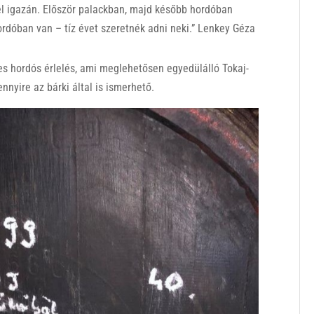
el igazán. Először palackban, majd később hordóban
ordóban van – tíz évet szeretnék adni neki.” Lenkey Géza
s hordós érlelés, ami meglehetősen egyedülálló Tokaj-
nyire az bárki által is ismerhető.