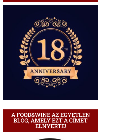
A FOOD&WINE AZ EGYETLEN
BLOG, AMELY EZT A CÍMET
ELNYERTE!