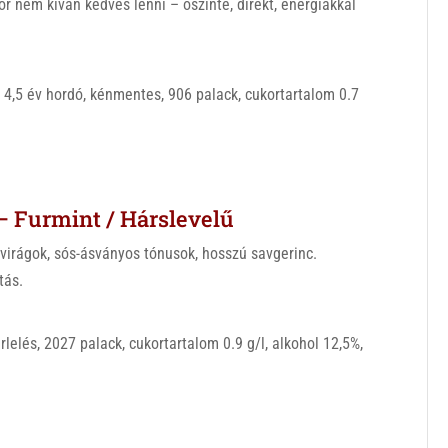
or nem kíván kedves lenni – őszinte, direkt, energiákkal
, 4,5 év hordó, kénmentes, 906 palack, cukortartalom 0.7
– Furmint / Hárslevelű
irágok, sós-ásványos tónusok, hosszú savgerinc.
tás.
lelés, 2027 palack, cukortartalom 0.9 g/l, alkohol 12,5%,