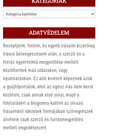
KATEGÓRIÁK
KATEGÓRIÁK
ADATVÉDELEM
Receptjeim, fotóim, és egyéb írásaim kizárólag
írásos beleegyezésem után, a szerző és a
forrás egyértelmű megjelölése mellett
közölhetőek más oldalakon, vagy
nyomtatásban. Ez alól kivételt képeznek azok
a gyűjtőportálok, ahol az egész írás nem kerül
közlésre, csak annak első sorai, majd a
folytatásért a blogomra kattint az olvasó.
Írásaimból idézetek formájában szövegrészek
átvétele csak szerző és forrásmegjelölés
mellett engedélyezett.