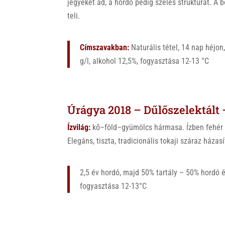
jegyeket ad, a hordó pedig széles struktúrát. A b
teli.
Címszavakban:
Naturális tétel, 14 nap héjon
g/l, alkohol 12,5%, fogyasztása 12-13 °C
Úrágya 2018 – Dűlőszelektált 
Ízvilág:
kő–föld–gyümölcs hármasa. Ízben fehér v
Elegáns, tiszta, tradicionális tokaji száraz házasí
2,5 év hordó, majd 50% tartály – 50% hordó ér
fogyasztása 12-13°C