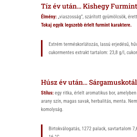
Tíz év után… Kishegy Furmin
Élmény:
„viaszosság”, szárított gyümölcsök, érett
Tokaj egyik legszebb érlelt furmint karaktere.
Extrém terméskorlátozás, lassú erjedésű, hű
cukormentes extrakt tartalom: 23,8 g/l, cuko
Húsz év után… Sárgamuskotál
Stílus:
egy ritka, érlelt aromatikus bor, amelyben 
arany szín, magas savak, herbalitás, menta. Nem 
komolyság.
Birtokválogatás, 1272 palack, savtartalom 7,6
16 °C