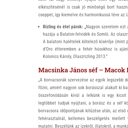
elkészítésénél is csak jó minőségű bort haszn
cseppet, így kiemelve és harmonikussá téve az í
Rizling és étel párok: „
Nagyon szeretem ezt a
hazája a Balaton-felvidék és Somló. Az olaszr
A balatoni halételek kötelező kísérője (mint 
d’Oro étteremben a fehér húsokhoz is ajánlj
Kolonics Károly, Olaszrizling 2013.”
Macsinka János séf – Macok Bi
„A borvacsorák szervezése az egyik legszebb d
főzni, amiért nagyon sok borásszal alakult ki b
összefonódásán kívül a lelkünk is egy kicsi
legtöbbet tudjuk nyújtani, a borász és a séf 
borvacsora időpontjának kitűzése után, az első
fehérasztalnál, kellemes beszélgetés mellett 
mutatni. Beszélünk az ízekről, illatokról, a munká