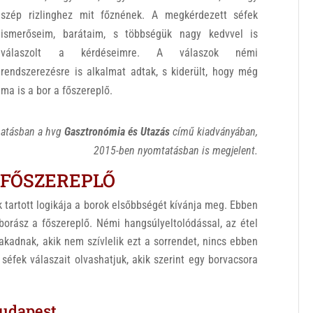
szép rizlinghez mit főznének. A megkérdezett séfek
ismerőseim, barátaim, s többségük nagy kedvvel is
válaszolt a kérdéseimre. A válaszok némi
rendszerezésre is alkalmat adtak, s kiderült, hogy még
ma is a bor a főszereplő.
matásban a hvg
Gasztronómia és Utazás
című kiadványában,
2015-ben nyomtatásban is megjelent.
 FŐSZEREPLŐ
 tartott logikája a borok elsőbbségét kívánja meg. Ebben
borász a főszereplő. Némi hangsúlyeltolódással, az étel
r akadnak, akik nem szívlelik ezt a sorrendet, nincs ebben
éfek válaszait olvashatjuk, akik szerint egy borvacsora
Budapest