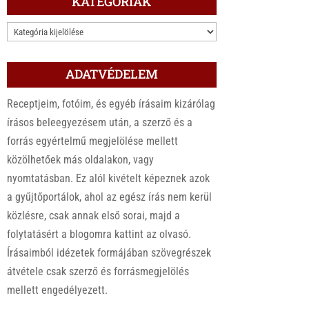
KATEGÓRIÁK
KATEGÓRIÁK
ADATVÉDELEM
Receptjeim, fotóim, és egyéb írásaim kizárólag
írásos beleegyezésem után, a szerző és a
forrás egyértelmű megjelölése mellett
közölhetőek más oldalakon, vagy
nyomtatásban. Ez alól kivételt képeznek azok
a gyűjtőportálok, ahol az egész írás nem kerül
közlésre, csak annak első sorai, majd a
folytatásért a blogomra kattint az olvasó.
Írásaimból idézetek formájában szövegrészek
átvétele csak szerző és forrásmegjelölés
mellett engedélyezett.