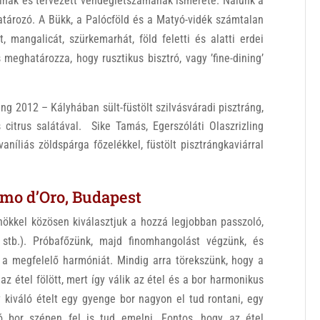
inak és tervezett vendéglétszámának ismerete. Nálunk a
atározó. A Bükk, a Palócföld és a Matyó-vidék számtalan
t, mangalicát, szürkemarhát, föld feletti és alatti erdei
 meghatározza, hogy rusztikus bisztró, vagy ’fine-dining’
ing 2012 – Kályhában sült-füstölt szilvásváradi pisztráng,
citrus salátával. Sike Tamás, Egerszóláti Olaszrizling
níliás zöldspárga főzelékkel, füstölt pisztrángkaviárral
mo d’Oro, Budapest
őnökkel közösen kiválasztjuk a hozzá legjobban passzoló,
 stb.). Próbafőzünk, majd finomhangolást végzünk, és
l a megfelelő harmóniát. Mindig arra törekszünk, hogy a
az étel fölött, mert így válik az étel és a bor harmonikus
kiváló ételt egy gyenge bor nagyon el tud rontani, egy
ó bor szépen fel is tud emelni. Fontos, hogy az étel