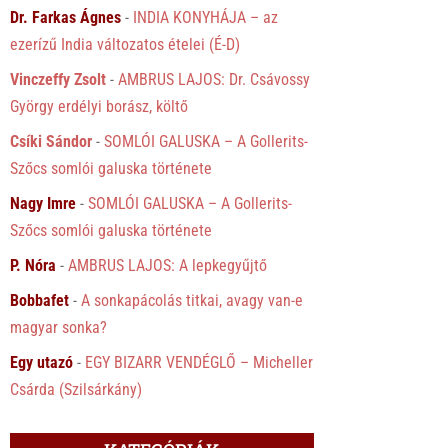
Dr. Farkas Ágnes
-
INDIA KONYHÁJA – az
ezerízű India változatos ételei (É-D)
Vinczeffy Zsolt
-
AMBRUS LAJOS: Dr. Csávossy
György erdélyi borász, költő
Csíki Sándor
-
SOMLÓI GALUSKA – A Gollerits-
Szőcs somlói galuska története
Nagy Imre
-
SOMLÓI GALUSKA – A Gollerits-
Szőcs somlói galuska története
P. Nóra
-
AMBRUS LAJOS: A lepkegyűjtő
Bobbafet
-
A sonkapácolás titkai, avagy van-e
magyar sonka?
Egy utazó
-
EGY BIZARR VENDÉGLŐ – Micheller
Csárda (Szilsárkány)