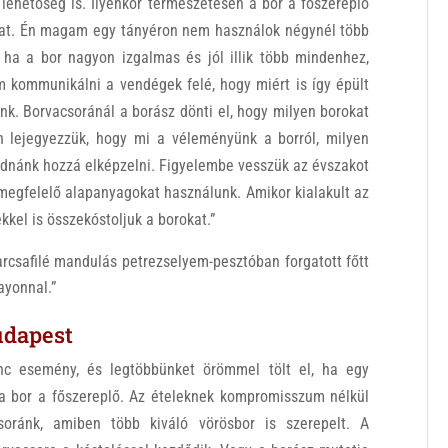
 lehetőség is. Ilyenkor természetesen a bor a főszereplő
tokat. Én magam egy tányéron nem használok négynél több
 ha a bor nagyon izgalmas és jól illik több mindenhez,
m kommunikálni a vendégek felé, hogy miért is így épült
unk. Borvacsoránál a borász dönti el, hogy milyen borokat
n lejegyezzük, hogy mi a véleményünk a borról, milyen
 tudnánk hozzá elképzelni. Figyelembe vesszük az évszakot
 megfelelő alapanyagokat használunk. Amikor kialakult az
ekkel is összekóstoljuk a borokat.”
arcsafilé mandulás petrezselyem-pesztóban forgatott főtt
ayonnal.”
udapest
nc esemény, és legtöbbünket örömmel tölt el, ha egy
a bor a főszereplő. Az ételeknek kompromisszum nélkül
csoránk, amiben több kiváló vörösbor is szerepelt. A