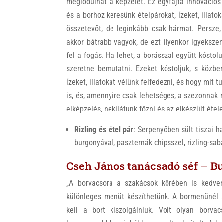
meglódulhat a képzelet. Ez egyfajta innovációs
és a borhoz keresünk ételpárokat, ízeket, illa
összetevőt, de leginkább csak hármat. Persze,
akkor bátrabb vagyok, de ezt ilyenkor igyeksze
fel a fogás. Ha lehet, a borásszal együtt kóstol
szeretne bemutatni. Ezeket kóstoljuk, s közbe
ízeket, illatokat vélünk felfedezni, és hogy mit
is, és, amennyire csak lehetséges, a szezonnak
elképzelés, nekilátunk főzni és az elkészült étel
Rizling és étel pár
: Serpenyőben sült tiszai h
burgonyával, paszternák chipsszel, rizling-sab
Cseh János tanácsadó séf – B
„A borvacsora a szakácsok körében is kedve
különleges menüt készíthetünk. A bormenünél 
kell a bort kiszolgálniuk. Volt olyan borva