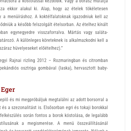
vacsora a kóstolással kezdődik. Vagy a borász mutatja
a ekkor alakul ki. Alap, hogy az ételek tökéletesen
 a menüíráshoz. A koktélfalatoknak igazodniuk kell az
dniük a később felszolgált ételsorban. Az ételhez kínált
ban egynegyedre visszaforralva. Mártás vagy saláta-
tározó. A különleges köreteknek is alkalmazkodni kell a
száraz hüvelyeseket előételhez).”
egyi Rajnai rizling 2012 – Rozmaringban és citromban
, pekándiós osztriga gombával (laska), hervasztott baby-
, Eger
eplő és mi megpróbáljuk megtalálni az adott borsorral a
és a szezonalitást is. Elsősorban egri és tokaji borokkal
felkészülés során fontos a borok kóstolása, de legalább
 stílusának a megismerése. A menü összeállításánál