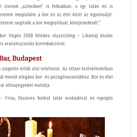
ízeinek „színeiben” is felbukkan. s így talán mi is
eretem megtalálni a bor és az étel közti az egyensúlyt.
eleim segítsék a bor megnyílását, kiteljesedését.”
ber Végén 2008 félédes olaszrizling – Libamáj brulée
 és aranymazsolás borredukcióval.
Bar, Budapest
szigetén értük utol telefonon. Az ottani testvérhotelban
ál menüt elegáns bor- és pezsgővacsorákhoz. Bor és étel
iai stílusjegyeket mutatja.
– Friss, fűszeres
t
onhal tatár avokádóval és ropogós