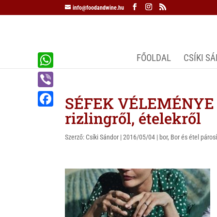
info@foodandwine.hu
FŐOLDAL
CSÍKI S
W
h
V
SÉFEK VÉLEMÉNYE 
a
i
rizlingről, ételekről
F
t
b
a
s
Szerző:
Csíki Sándor
|
2016/05/04
|
bor
,
Bor és étel páros
e
c
A
r
e
p
b
p
o
o