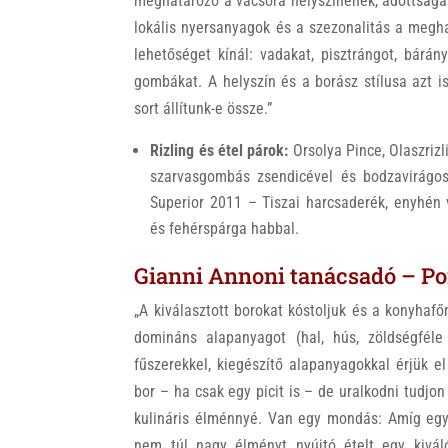
meghatározó a vacsora helyszínének, adottsága
lokális nyersanyagok és a szezonalitás a megh
lehetőséget kínál: vadakat, pisztrángot, bárány
gombákat. A helyszín és a borász stílusa azt is
sort állítunk-e össze.”
Rizling és étel párok:
Orsolya Pince, Olaszrizl
szarvasgombás zsendicével és bodzavirágos 
Superior 2011 – Tiszai harcsaderék, enyhén va
és fehérspárga habbal.
Gianni Annoni tanácsadó – Po
„A kiválasztott borokat kóstoljuk és a konyhaf
domináns alapanyagot (hal, hús, zöldségféle
fűszerekkel, kiegészítő alapanyagokkal érjük e
bor – ha csak egy picit is – de uralkodni tudjon 
kulináris élménnyé. Van egy mondás: Amíg egy 
nem túl nagy élményt nyújtó ételt egy kivál