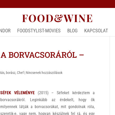
ÁNDOR
FOODSTYLIST-MOVIES
BLOG
KAPCSOLAT
A BORVACSORÁRÓL –
ítás
,
borász
,
Chef
|
Nincsenek hozzászólások
SÉFEK VÉLEMÉNYE
(2015) – Séfeket kérdeztem a
borvacsorákról. Leginkább az érdekelt, hogy ők
milyennek látják a borvacsorákat, mit gondolnak róla,
szeretik-e, vagy nem, hogyan készülnek fel rá, és egy