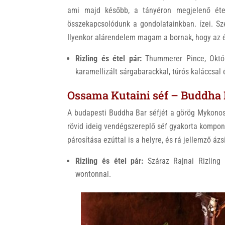
ami majd később, a tányéron megjelenő étel 
összekapcsolódunk a gondolatainkban. ízei. Sz
Ilyenkor alárendelem magam a bornak, hogy az ét
Rizling és étel pár:
Thummerer Pince, Októ
karamellizált sárgabarackkal, túrós kaláccsal
Ossama Kutaini séf – Buddha 
A budapesti Buddha Bar séfjét a görög Mykonos 
rövid ideig vendégszereplő séf gyakorta kompon
párosítása ezúttal is a helyre, és rá jellemző ázs
Rizling és étel pár:
Száraz Rajnai Rizling 
wontonnal.