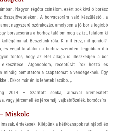
mban. Nagyon régóta csinálom, ezért sok kiváló borász
 összejöveteleken. A borvacsorára való készüléstől, a
olyamat nagyszerű szórakozás, amelyben a jó bor a legjobb
egy borvacsorára a borhoz találom meg az ízt, találom ki
ő kollégáimmal. Beszélünk róla. Ki mit érez, mit gondol?
m, és végül kitalálom a borhoz szerintem legjobban illő
gyon fontos, hogy az étel állaga is illeszkedjen a bor
 elkészítése. Átgondolom, receptúrát írok hozzá és
én mindig bemutatom a csapatomat a vendégeknek. Egy
el. Ekkor már én is lehetek lazább. „
ng 2014 – Szárított sonka, almával krémesített
, vagy jércemell és jércemáj, vajbabfőzelék, borsócsíra.
 – Miskolc
lmasak, érdekesek. Kilépünk a hétköznapok rutinjából és