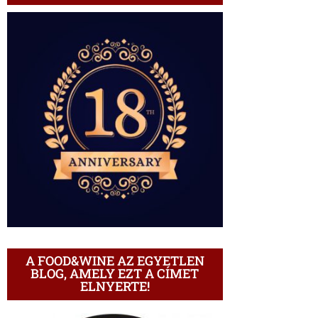
A FOOD&WINE AZ EGYETLEN
BLOG, AMELY EZT A CÍMET
ELNYERTE!