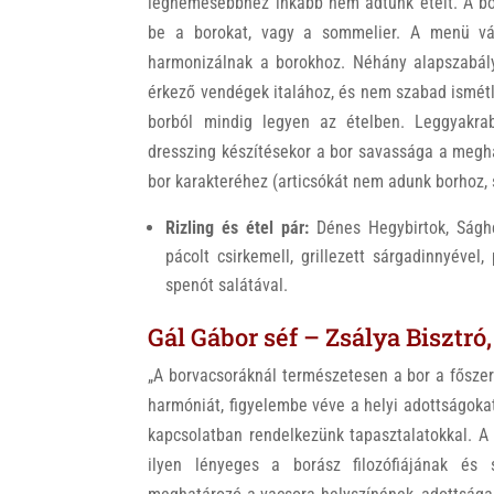
legnemesebbhez inkább nem adtunk ételt. A bor
be a borokat, vagy a sommelier. A menü váz
harmonizálnak a borokhoz. Néhány alapszabály
érkező vendégek italához, és nem szabad ismétlő
borból mindig legyen az ételben. Leggyakrab
dresszing készítésekor a bor savassága a megha
bor karakteréhez (articsókát nem adunk borhoz, 
Rizling és étel pár:
Dénes Hegybirtok, Ságh
pácolt csirkemell, grillezett sárgadinnyével
spenót salátával.
Gál Gábor séf – Zsálya Bisztró
„A borvacsoráknál természetesen a bor a főszer
harmóniát, figyelembe véve a helyi adottságokat 
kapcsolatban rendelkezünk tapasztalatokkal. A 
ilyen lényeges a borász filozófiájának és