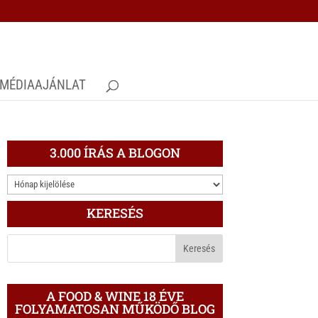
MÉDIAAJÁNLAT
3.000 ÍRÁS A BLOGON
3.000
ÍRÁS
KERESÉS
A
BLOGON
A FOOD & WINE 18 ÉVE
FOLYAMATOSAN MŰKÖDŐ BLOG