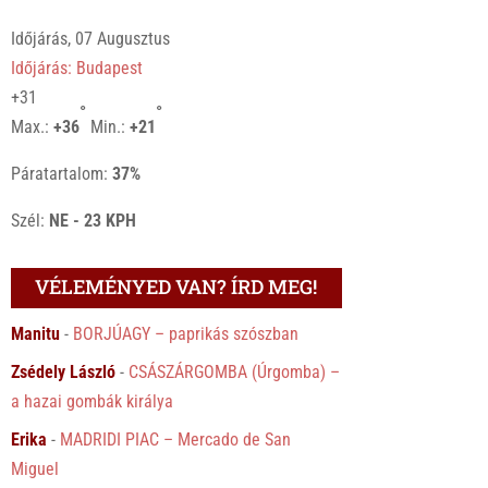
Időjárás, 07 Augusztus
Időjárás: Budapest
+
31
°
°
Max.:
+
36
Min.:
+
21
Páratartalom:
37%
Szél:
NE - 23 KPH
VÉLEMÉNYED VAN? ÍRD MEG!
Manitu
-
BORJÚAGY – paprikás szószban
Zsédely László
-
CSÁSZÁRGOMBA (Úrgomba) –
a hazai gombák királya
Erika
-
MADRIDI PIAC – Mercado de San
Miguel