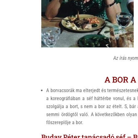
k
Az írás nyo
A BOR A
A borvacsorák ma elterjedt és természetesnek
a koreográfiában a séf háttérbe vonul, és a 
szolgálja a bort, s nem a bor az ételt. S, bá
semmi ördögtől való. A következőkben olyan s
főszereplője a bor.
Buday Péter tanácsadó séf – 