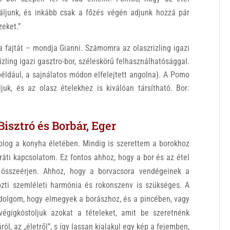
áljunk, és inkább csak a főzés végén adjunk hozzá pár
zeket.”
 fajtát – mondja Gianni. Számomra az olaszrizling igazi
izling igazi gasztro-bor, széleskörű felhasználhatósággal.
például, a sajnálatos módon elfelejtett angolna). A Pomo
uk, és az olasz ételekhez is kiválóan társítható. Bor:
sztró és Borbár, Eger
olog a konyha életében. Mindig is szerettem a borokhoz
aráti kapcsolatom. Ez fontos ahhoz, hogy a bor és az étel
t összeérjen. Ahhoz, hogy a borvacsora vendégeinek a
közti szemléleti harmónia és rokonszenv is szükséges. A
 dolgom, hogy elmegyek a borászhoz, és a pincében, vagy
végigkóstoljuk azokat a tételeket, amit be szeretnénk
ról, az „életről”, s így lassan kialakul egy kép a fejemben,