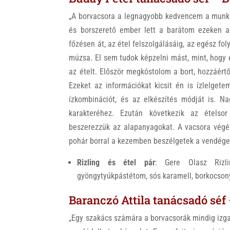
„A borvacsora a legnagyobb kedvencem a munká
és borszerető ember lett a barátom ezeken az
főzésen át, az étel felszolgálásáig, az egész f
múzsa. El sem tudok képzelni mást, mint, hogy 
az ételt. Először megkóstolom a bort, hozzáért
Ezeket az információkat kicsit én is ízlelgete
ízkombinációt, és az elkészítés módját is. Na
karakteréhez. Ezután következik az ételsor
beszerezzük az alapanyagokat. A vacsora vég
pohár borral a kezemben beszélgetek a vendégekk
Rizling és étel pár
: Gere Olasz Rizli
gyöngytyúkpástétom, sós karamell, borkocsonya
Baranczó Attila tanácsadó séf
„Egy szakács számára a borvacsorák mindig izga