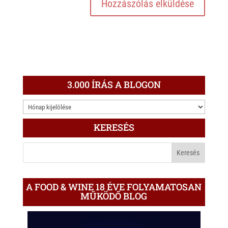
3.000 ÍRÁS A BLOGON
3.000
ÍRÁS
KERESÉS
A
BLOGON
A FOOD & WINE 18 ÉVE FOLYAMATOSAN
MŰKÖDŐ BLOG