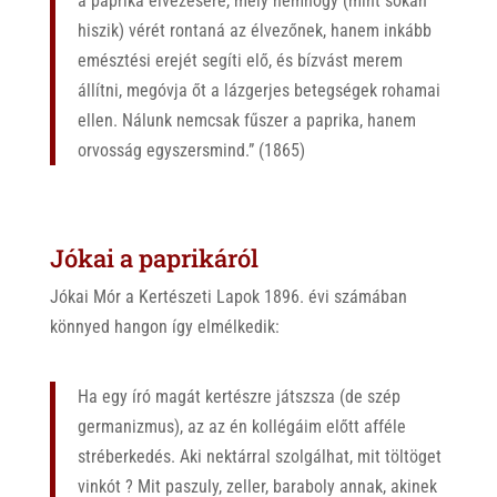
a paprika élvezésére, mely nemhogy (mint sokan
hiszik) vérét rontaná az élvezőnek, hanem inkább
emésztési erejét segíti elő, és bízvást merem
állítni, megóvja őt a lázgerjes betegségek rohamai
ellen. Nálunk nemcsak fűszer a paprika, hanem
orvosság egyszersmind.” (1865)
Jókai a paprikáról
Jókai Mór a Kertészeti Lapok 1896. évi számában
könnyed hangon így elmélkedik:
Ha egy író magát kertészre játszsza (de szép
germanizmus), az az én kollégáim előtt afféle
stréberkedés. Aki nektárral szolgálhat, mit töltöget
vinkót ? Mit paszuly, zeller, baraboly annak, akinek