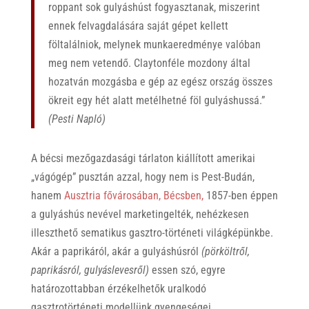
roppant sok gulyáshúst fogyasztanak, miszerint
ennek felvagdalására saját gépet kellett
föltalálniok, melynek munkaeredménye valóban
meg nem vetendő. Claytonféle mozdony által
hozatván mozgásba e gép az egész ország összes
ökreit egy hét alatt metélhetné föl gulyáshussá.”
(Pesti Napló)
A bécsi mezőgazdasági tárlaton kiállított amerikai
„vágógép” pusztán azzal, hogy nem is Pest-Budán,
hanem
Ausztria fővárosában, Bécsben,
1857-ben éppen
a gulyáshús nevével marketingelték, nehézkesen
illeszthető sematikus gasztro-történeti világképünkbe.
Akár a paprikáról, akár a gulyáshúsról
(pörköltről,
paprikásról, gulyáslevesről)
essen szó, egyre
határozottabban érzékelhetők uralkodó
gasztrotörténeti modellünk gyengeségei,