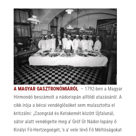
A MAGYAR GASZTRONÓMIÁRÓL
– 1792-ben a Magyar
Hírmondó beszámolt a nádorispán alföldi utazásáról. A
cikk írója a bécsi vendéglősöket sem mulasztotta el
kritizálni: „Csongrád és Ketskemét között Újfalunál,
sátor alatt vendégelte meg a’ Gróf Úr Nádor-Ispány ő
Királyi Fö-Hertzegségét, ’s a’ vele lévő Fő Méltóságokat