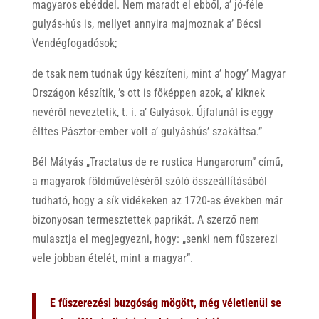
magyaros ebéddel. Nem maradt el ebből, a’ jó-féle
gulyás-hús is, mellyet annyira majmoznak a’ Bécsi
Vendégfogadósok;
de tsak nem tudnak úgy készíteni, mint a’ hogy’ Magyar
Országon készítik, ’s ott is főképpen azok, a’ kiknek
nevéről neveztetik, t. i. a’ Gulyások. Újfalunál is eggy
élttes Pásztor-ember volt a’ gulyáshús’ szakáttsa.”
Bél Mátyás „Tractatus de re rustica Hungarorum” című,
a magyarok földműveléséről szóló összeállításából
tudható, hogy a sík vidékeken az 1720-as években már
bizonyosan termesztettek paprikát. A szerző nem
mulasztja el megjegyezni, hogy: „senki nem fűszerezi
vele jobban ételét, mint a magyar”.
E fűszerezési buzgóság mögött, még véletlenül se