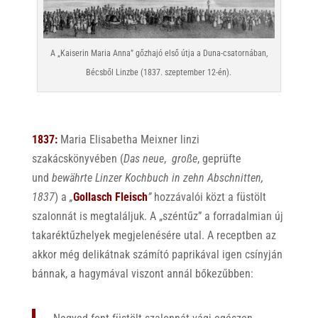
A „Kaiserin Maria Anna” gőzhajó első útja a Duna-csatornában,
Bécsből Linzbe (1837. szeptember 12-én).
1837:
Maria Elisabetha Meixner linzi
szakácskönyvében (
Das neue
,
große
, geprüfte
und
bewährte Linzer Kochbuch in zehn Abschnitten
,
1837
) a
„
Gollasch Fleisch
”
hozzávalói közt a füstölt
szalonnát is megtaláljuk. A „széntűz” a forradalmian új
takaréktűzhelyek megjelenésére utal. A receptben az
akkor még delikátnak számító paprikával igen csínyján
bánnak, a hagymával viszont annál bőkezűbben: