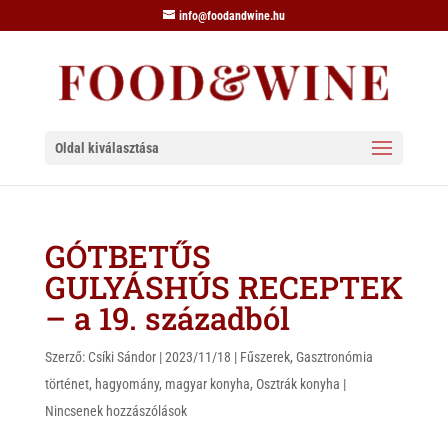
info@foodandwine.hu
Oldal kiválasztása
GÓTBETŰS
GULYÁSHÚS RECEPTEK
– a 19. századból
Szerző:
Csíki Sándor
|
2023/11/18
|
Fűszerek
,
Gasztronómia
történet
,
hagyomány
,
magyar konyha
,
Osztrák konyha
|
Nincsenek hozzászólások