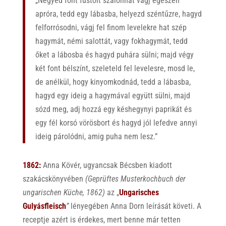
„Negyed font füstölt szalonnát vágj egészen
apróra, tedd egy lábasba, helyezd széntűzre, hagyd
felforrósodni, vágj fel finom levelekre hat szép
hagymát, némi salottát, vagy fokhagymát, tedd
őket a lábosba és hagyd puhára sülni; majd végy
két font bélszínt, szeleteld fel levelesre, mosd le,
de anélkül, hogy kinyomkodnád, tedd a lábasba,
hagyd egy ideig a hagymával együtt sülni, majd
sózd meg, adj hozzá egy késhegynyi paprikát és
egy fél korsó vörösbort és hagyd jól lefedve annyi
ideig párolódni, amig puha nem lesz.”
1862:
Anna Kövér, ugyancsak Bécsben kiadott
szakácskönyvében
(Geprüftes Musterkochbuch der
ungarischen Küche, 1862)
az „
Ungarisches
Gulyásfleisch
”
lényegében Anna Dorn leírását követi. A
receptje azért is érdekes, mert benne már tetten