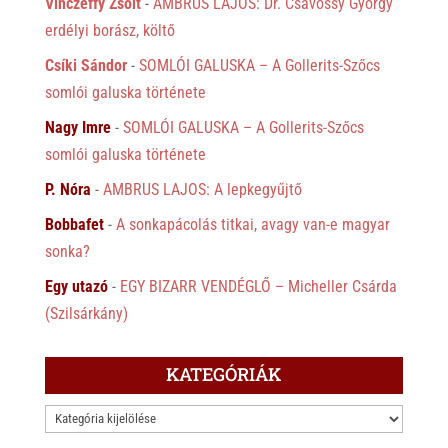
Vinczeffy Zsolt
-
AMBRUS LAJOS: Dr. Csávossy György
erdélyi borász, költő
Csíki Sándor
-
SOMLÓI GALUSKA – A Gollerits-Szőcs
somlói galuska története
Nagy Imre
-
SOMLÓI GALUSKA – A Gollerits-Szőcs
somlói galuska története
P. Nóra
-
AMBRUS LAJOS: A lepkegyűjtő
Bobbafet
-
A sonkapácolás titkai, avagy van-e magyar
sonka?
Egy utazó
-
EGY BIZARR VENDÉGLŐ – Micheller Csárda
(Szilsárkány)
KATEGÓRIÁK
KATEGÓRIÁK