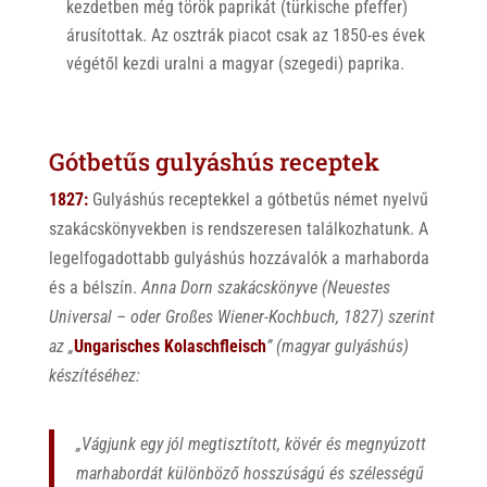
kezdetben még török paprikát (türkische pfeffer)
árusítottak. Az osztrák piacot csak az 1850-es évek
végétől kezdi uralni a magyar (szegedi) paprika.
Gótbetűs gulyáshús receptek
1827:
Gulyáshús receptekkel a gótbetűs német nyelvű
szakácskönyvekben is rendszeresen találkozhatunk. A
legelfogadottabb gulyáshús hozzávalók a marhaborda
és a bélszín.
Anna Dorn szakácskönyve (
Neuestes
Universal – oder Großes Wiener-Kochbuch,
1827) szerint
az „
Ungarisches Kolaschfleisch
” (magyar gulyáshús)
készítéséhez:
„Vágjunk egy jól megtisztított, kövér és megnyúzott
marhabordát különböző hosszúságú és szélességű