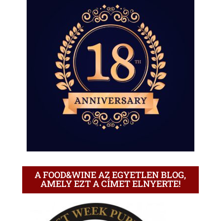
A FOOD&WINE AZ EGYETLEN BLOG,
AMELY EZT A CÍMET ELNYERTE!