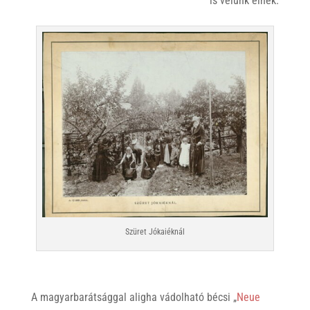
is velünk élnek.
Szüret Jókaiéknál
A magyarbarátsággal aligha vádolható bécsi „
Neue