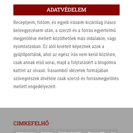
ADATVÉDELEM
Receptjeim, fotóim, és egyéb írásaim kizárólag írásos
beleegyezésem után, a szerző és a forrás egyértelmű
megjelölése mellett közölhetőek más oldalakon, vagy
nyomtatásban. Ez alól kivételt képeznek azok a
gyűjtőportálok, ahol az egész írás nem kerül közlésre,
csak annak első sorai, majd a folytatásért a blogomra
kattint az olvasó. Írásaimból idézetek formájában
szövegrészek átvétele csak szerző és forrásmegjelölés
mellett engedélyezett.
CIMKEFELHŐ