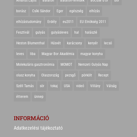
Ambrus Lajos
Balaton
Balaton-felvidék
Bocuse d'Or
bor
borász
Csíki Sándor
Eger
egészség
elhízás
elhízástudomány
Erdély
eu2011
EU Elnökség 2011
Fesztivál
gulyás
gulyásleves
hal
halászlé
Heston Blumenthal
Húsvét
karácsony
kenyér
lecsó
leves
liba
Magyar Bor Akadémia
magyar konyha
Molekuláris gasztronómia
MOMOT
Nemzeti Gulyás Nap
olasz konyha
Olaszország
pezsgő
pörkölt
Recept
Széll Tamás
sör
tokaj
USA
videó
Villány
Válság
étterem
ünnep
INFORMÁCIÓ
Adatkezelési tájékoztató