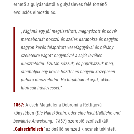
érhető a gulyáshústól a gulyásleves felé történő
evolúciós elmozdulás.
„Vágjunk egy jól megtisztított, megnyúzott és kövér
marhabordát hosszú és széles darabokra és hagyjuk
nagyon kevés felaprított vesefaggyúval és néhány
szeletekre vágott hagymával a saját levében
dinsztelődni. Ezután sózzuk, és paprikázzuk meg,
stauboljuk egy kevés liszttel és hagyjuk közepesen
puhára dinsztelődni. Ha hígabban akarjuk, akkor
higítsuk húslevessel.”
1867:
A cseh Magdalena Dobromila Rettigová
könyvében (
Die Hausköchin, oder eine leichtfaßliche und
bewährte Anweisung, 1867
) szereplő szofisztikált
„
Gulaschfleisch
”
az önálló nemzeti kincsnek tekintett