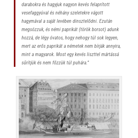
darabokra és hagyjuk nagyon kevés felaprított
vesefaggyúval és néhány szeletekre vágott
hagymával a saját levében dinsztelődni. Ezután
megsózzuk, és némi paprikát (török borsot) adunk
hozzá, de légy óvatos, hogy nehogy túl sok legyen,
mert az erős paprikát a németek nem bírják annyira,
mint a magyarok. Most egy kevés liszttel mártássá
sűrítjük és nem főzzük túl puhára.”