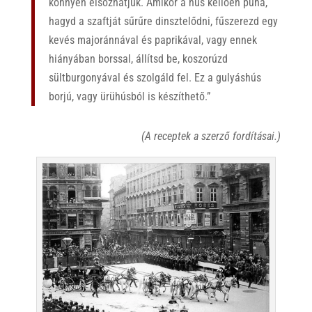
könnyen elsózhatjuk. Amikor a hús kellően puha,
hagyd a szaftját sűrűre dinsztelődni, fűszerezd egy
kevés majoránnával és paprikával, vagy ennek
hiányában borssal, állítsd be, koszorúzd
sültburgonyával és szolgáld fel. Ez a gulyáshús
borjú, vagy ürühúsból is készíthető.”
(A receptek a szerző fordításai.)