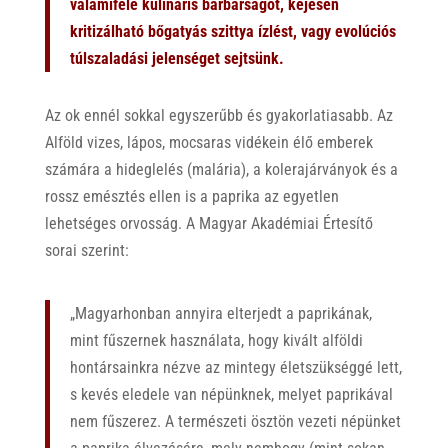
valamiféle kulináris barbárságot, kéjesen
kritizálható bőgatyás szittya ízlést, vagy evolúciós
túlszaladási jelenséget sejtsünk.
Az ok ennél sokkal egyszerűbb és gyakorlatiasabb. Az
Alföld vizes, lápos, mocsaras vidékein élő emberek
számára a hideglelés (malária), a kolerajárványok és a
rossz emésztés ellen is a paprika az egyetlen
lehetséges orvosság. A Magyar Akadémiai Értesítő
sorai szerint:
„Magyarhonban annyira elterjedt a paprikának,
mint fűszernek használata, hogy kivált alföldi
hontársainkra nézve az mintegy életszükséggé lett,
s kevés eledele van népünknek, melyet paprikával
nem fűszerez. A természeti ösztön vezeti népünket