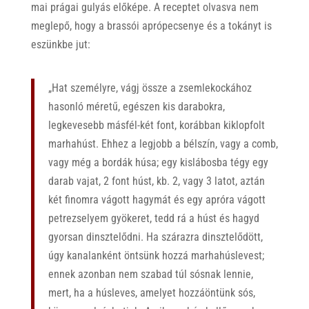
mai prágai gulyás előképe. A receptet olvasva nem
meglepő, hogy a brassói aprópecsenye és a tokányt is
eszünkbe jut:
„Hat személyre, vágj össze a zsemlekockához
hasonló méretű, egészen kis darabokra,
legkevesebb másfél-két font, korábban kiklopfolt
marhahúst. Ehhez a legjobb a bélszín, vagy a comb,
vagy még a bordák húsa; egy kislábosba tégy egy
darab vajat, 2 font húst, kb. 2, vagy 3 latot, aztán
két finomra vágott hagymát és egy apróra vágott
petrezselyem gyökeret, tedd rá a húst és hagyd
gyorsan dinsztelődni. Ha szárazra dinsztelődött,
úgy kanalanként öntsünk hozzá marhahúslevest;
ennek azonban nem szabad túl sósnak lennie,
mert, ha a húsleves, amelyet hozzáöntünk sós,