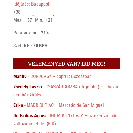
Időjárás: Budapest
+
38
°
°
Max.:
+
37
Min.:
+
21
Páratartalom:
21%
Szél:
NE - 20 KPH
VÉLEMÉNYED VAN? ÍRD MEG!
Manitu
-
BORJÚAGY – paprikás szószban
Zsédely László
-
CSÁSZÁRGOMBA (Úrgomba) – a hazai
gombák királya
Erika
-
MADRIDI PIAC – Mercado de San Miguel
Dr. Farkas Ágnes
-
INDIA KONYHÁJA – az ezerízű India
változatos ételei (É-D)