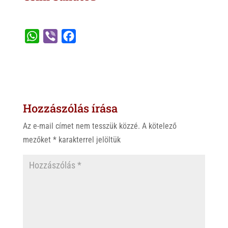
W
V
F
h
i
a
a
b
c
t
e
e
s
r
b
Hozzászólás írása
A
o
p
o
Az e-mail címet nem tesszük közzé.
A kötelező
p
k
mezőket
*
karakterrel jelöltük