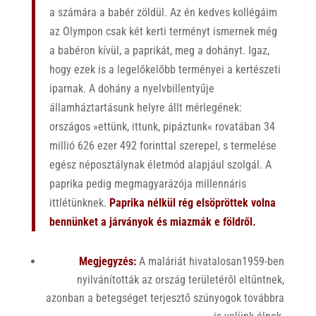
a számára a babér zöldül. Az én kedves kollégáim
az Olympon csak két kerti terményt ismernek még
a babéron kívül, a paprikát, meg a dohányt. Igaz,
hogy ezek is a legelőkelőbb terményei a kertészeti
iparnak. A dohány a nyelvbillentyűje
államháztartásunk helyre állt mérlegének:
országos »ettünk, ittunk, pipáztunk« rovatában 34
millió 626 ezer 492 forinttal szerepel, s termelése
egész néposztálynak életmód alapjául szolgál. A
paprika pedig megmagyarázója millennáris
ittlétünknek.
Paprika nélkül rég elsöpröttek volna
bennünket a járványok és miazmák e földről.
Megjegyzés:
A maláriát hivatalosan1959-ben
nyilvánították az ország területéről eltűntnek,
azonban a betegséget terjesztő szúnyogok továbbra