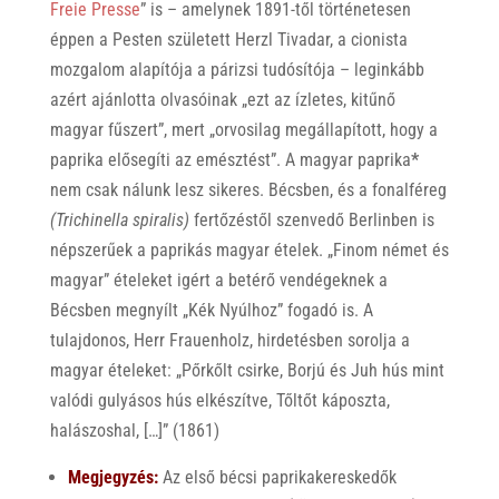
Freie Presse
” is – amelynek 1891-től történetesen
éppen a Pesten született Herzl Tivadar, a cionista
mozgalom alapítója a párizsi tudósítója – leginkább
azért ajánlotta olvasóinak „ezt az ízletes, kitűnő
magyar fűszert”, mert „orvosilag megállapított, hogy a
paprika elősegíti az emésztést”. A magyar paprika
*
nem csak nálunk lesz sikeres. Bécsben, és a fonalféreg
(Trichinella spiralis)
fertőzéstől szenvedő Berlinben is
népszerűek a paprikás magyar ételek. „Finom német és
magyar” ételeket igért a betérő vendégeknek a
Bécsben megnyílt „Kék Nyúlhoz” fogadó is. A
tulajdonos, Herr Frauenholz, hirdetésben sorolja a
magyar ételeket: „Pőrkőlt csirke, Borjú és Juh hús mint
valódi gulyásos hús elkészítve, Tőltőt káposzta,
halászoshal, […]” (1861)
Megjegyzés:
Az első bécsi paprikakereskedők