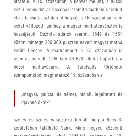
arrafelé. A 15. században, a kenyér mellett, a húsok
közül leginkább az olcsónak számító marhahús fordult
elő a bécsiek asztalán. A helyzet a 16. században sem
sokat változott, amihez a magyar marhatenyésztés is
hozzájárult. Osztrák adatok szerint, 1549 és 1551
között mintegy 200 000 pusztán nevelt magyar marha
került Bécsbe. A marhaimport a 17. században is
jelentős maradt. 1650-ben 43 620 állatot hajtottak a
bécsi marhavásárra. A Tafelspitz története
szempontjából meghatározó 19. században a
„magyar, galíciai és német, hizlalt, legeltetett és
igavonó ökrök”
széles és színes választéka fordult meg a Bécs 3.
kerületében található Sankt Marx negyed központi