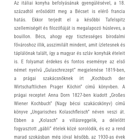
Az itáliai konyha befolyásának gyengülésével, a 18.
századtól erősödött meg a Bécset is elérő francia
hatás. Ekkor terjedt el a későbbi Tafelspitz
szellemiségét és filozófiáját is megalapozó húsleves, a
bouillon. Bécs, ahogy egy tisztességes birodalmi
fővároshoz illik, asszimilált mindent, amit ízletesnek és
táplálónak talált, így a magyar és szláv konyhák ételeit
is. E folyamat érdekes és fontos eseménye az első
német nyelvű „Gulaschrezept” megjelenése 1819-ben,
a prágai szakácsnőknek írt „Kochbuch der
Wirtschaftlichen Prager Köchin” című könyvben. A
prágai receptet Anna Dorn 1827-ben kiadott „Großes
Wiener Kochbuch” (Nagy bécsi szakácskönyv) című
könyve „Ungarisches Kolaschfleisch” néven veszi át.
Ebben a „Kolasch” a villásreggelik, a délelőtt
fogyasztott „gábli” ételek közé sorolódik, és ez a rend
marad szokásban még jóval később, az 1930-as évek