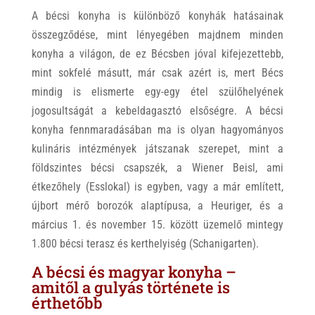
A bécsi konyha is különböző konyhák hatásainak
összegződése, mint lényegében majdnem minden
konyha a világon, de ez Bécsben jóval kifejezettebb,
mint sokfelé másutt, már csak azért is, mert Bécs
mindig is elismerte egy-egy étel szülőhelyének
jogosultságát a kebeldagasztó elsőségre. A bécsi
konyha fennmaradásában ma is olyan hagyományos
kulináris intézmények játszanak szerepet, mint a
földszintes bécsi csapszék, a Wiener Beisl, ami
étkezőhely (Esslokal) is egyben, vagy a már említett,
újbort mérő borozók alaptípusa, a Heuriger, és a
március 1. és november 15. között üzemelő mintegy
1.800 bécsi terasz és kerthelyiség (Schanigarten).
A bécsi és magyar konyha –
amitől a gulyás története is
érthetőbb