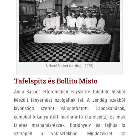
A Hotel Sacher konyhája (1920)
Tafelspitz és Bollito Misto
Anna Sacher étteremében egyszerre többféle húsból
készült tányérhúst szolgáltak fel. A vendég ezekből
kívánsága szerint válogathatott. Lapockahúsok,
combból kikanyarított marhafartő (Tafelspitz) és más
ízletes marhahúsrészek, borjúnyelv és fejhús is
szerepelt a választékban. Mindezekkel az