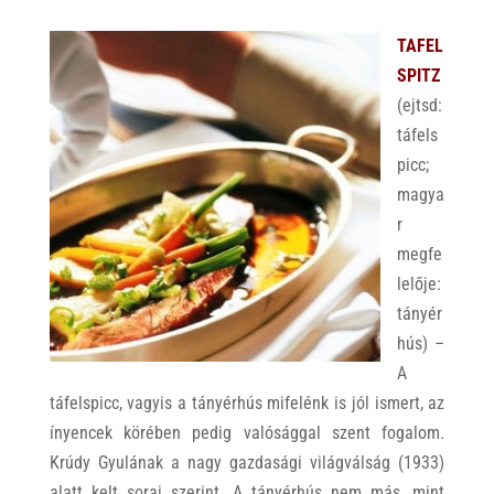
TAFEL
SPITZ
(ejtsd:
táfels
picc;
magya
r
megfe
lelője:
tányér
hús) –
A
táfelspicc, vagyis a tányérhús mifelénk is jól ismert, az
ínyencek körében pedig valósággal szent fogalom.
Krúdy Gyulának a nagy gazdasági világválság (1933)
alatt kelt sorai szerint „A tányérhús nem más, mint