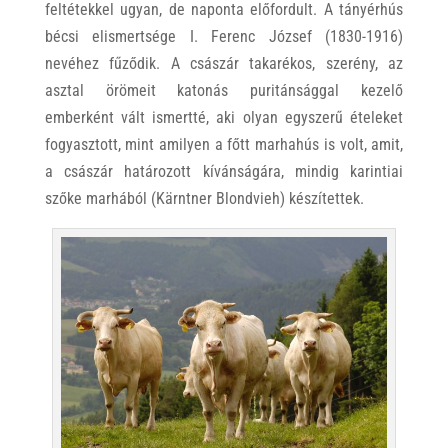
feltétekkel ugyan, de naponta előfordult. A tányérhús
bécsi elismertsége I. Ferenc József (1830-1916)
nevéhez fűződik. A császár takarékos, szerény, az
asztal örömeit katonás puritánsággal kezelő
emberként vált ismertté, aki olyan egyszerű ételeket
fogyasztott, mint amilyen a főtt marhahús is volt, amit,
a császár határozott kívánságára, mindig karintiai
szőke marhából (Kärntner Blondvieh) készítettek.