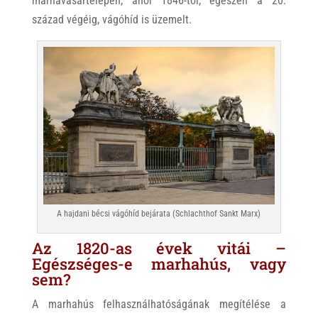
marhavásártelepén, ahol 1846-tól, egészen a 20.
század végéig, vágóhíd is üzemelt.
A hajdani bécsi vágóhíd bejárata (Schlachthof Sankt Marx)
Az 1820-as évek vitái –
Egészséges-e marhahús, vagy
sem?
A marhahús felhasználhatóságának megítélése a