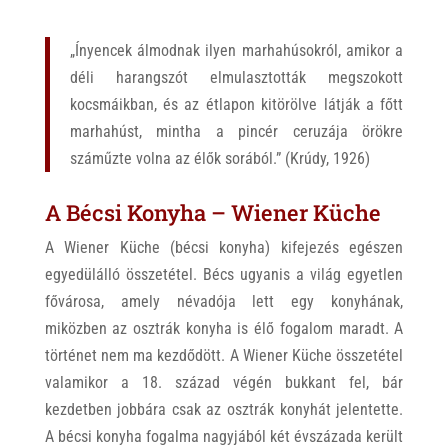
„Ínyencek álmodnak ilyen marhahúsokról, amikor a
déli harangszót elmulasztották megszokott
kocsmáikban, és az étlapon kitörölve látják a főtt
marhahúst, mintha a pincér ceruzája örökre
száműzte volna az élők sorából.” (Krúdy, 1926)
A Bécsi Konyha – Wiener Küche
A Wiener Küche (bécsi konyha) kifejezés egészen
egyedülálló összetétel. Bécs ugyanis a világ egyetlen
fővárosa, amely névadója lett egy konyhának,
miközben az osztrák konyha is élő fogalom maradt. A
történet nem ma kezdődött. A Wiener Küche összetétel
valamikor a 18. század végén bukkant fel, bár
kezdetben jobbára csak az osztrák konyhát jelentette.
A bécsi konyha fogalma nagyjából két évszázada került