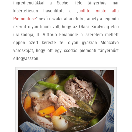
ingredienciákkal a Sacher féle tányérhús már
kísértetiesen hasonlított a „
bollito misto alla
Piemontese
” nevű észak-itáliai ételre, amely a legenda
szerint olyan finom volt, hogy az Olasz Királyság első
uralkodója, II. Vittorio Emanuele a szerelem mellett
éppen azért kereste fel olyan gyakran Moncalvo
városkáját, hogy ott egy csodás piemonti tányérhúst
elfogyasszon.