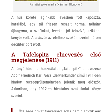
Karintiai szőke marha (Kärntner Blondvieh)
A hús körete leginkább levesben főtt káposzta,
karalábé, egy tál frissen reszelt torma, néhány
újhagyma, a szaftokat, leveket jól felszívó, szikkadt
kenyér volt. A császár az ételhez szokás szerint három
deciliter bort ivott.
A Tafelspitz elnevezés első
megjelenése (1911)
A tányérhús ma használatos „Tafelspitz” elnevezése
Adolf Friedrich Karl
Hess
„Servierkunde” című 1911-ben
kiadott receptgyűjteményben jelenik meg először.
Akkoriban, egy 1912-es hivatalos szakiskolai könyv
szerint:
„Őfelsége privát tányérjáról soha nem hiányzik egy