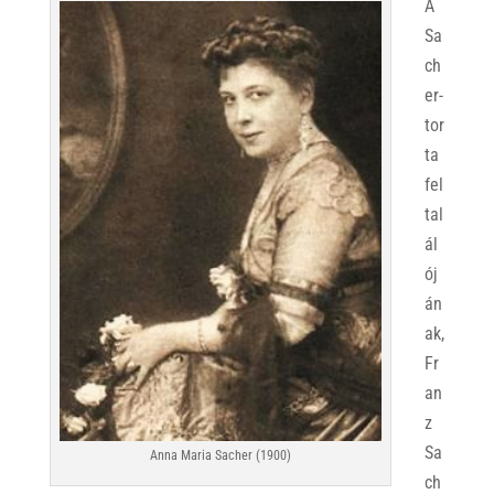
A
Sa
ch
er-
tor
ta
fel
tal
ál
ój
án
ak,
Fr
an
z
Sa
Anna Maria Sacher (1900)
ch