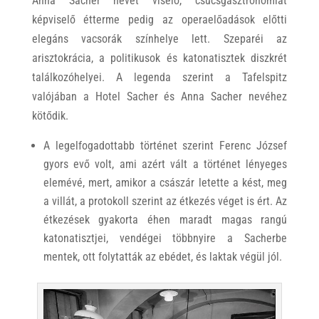
Anna Sacher nevét viselő, csúcsgasztronómiát
képviselő étterme pedig az operaelőadások előtti
elegáns vacsorák színhelye lett. Szeparéi az
arisztokrácia, a politikusok és katonatisztek diszkrét
találkozóhelyei. A legenda szerint a Tafelspitz
valójában a Hotel Sacher és Anna Sacher nevéhez
kötődik.
A legelfogadottabb történet szerint Ferenc József
gyors evő volt, ami azért vált a történet lényeges
elemévé, mert, amikor a császár letette a kést, meg
a villát, a protokoll szerint az étkezés véget is ért. Az
étkezések gyakorta éhen maradt magas rangú
katonatisztjei, vendégei többnyire a Sacherbe
mentek, ott folytatták az ebédet, és laktak végül jól.