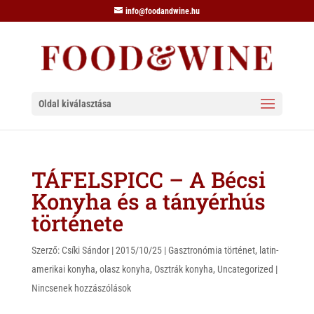
info@foodandwine.hu
Oldal kiválasztása
TÁFELSPICC – A Bécsi
Konyha és a tányérhús
története
Szerző:
Csíki Sándor
|
2015/10/25
|
Gasztronómia történet
,
latin-
amerikai konyha
,
olasz konyha
,
Osztrák konyha
,
Uncategorized
|
Nincsenek hozzászólások