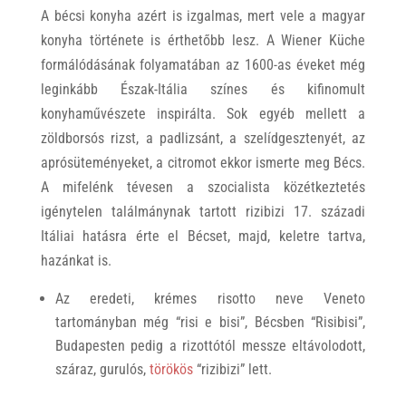
A bécsi konyha azért is izgalmas, mert vele a magyar
konyha története is érthetőbb lesz. A Wiener Küche
formálódásának folyamatában az 1600-as éveket még
leginkább Észak-Itália színes és kifinomult
konyhaművészete inspirálta. Sok egyéb mellett a
zöldborsós rizst, a padlizsánt, a szelídgesztenyét, az
aprósüteményeket, a citromot ekkor ismerte meg Bécs.
A mifelénk tévesen a szocialista közétkeztetés
igénytelen találmánynak tartott rizibizi 17. századi
Itáliai hatásra érte el Bécset, majd, keletre tartva,
hazánkat is.
Az eredeti, krémes risotto neve Veneto
tartományban még “risi e bisi”, Bécsben “Risibisi”,
Budapesten pedig a rizottótól messze eltávolodott,
száraz, gurulós,
törökös
“rizibizi” lett.