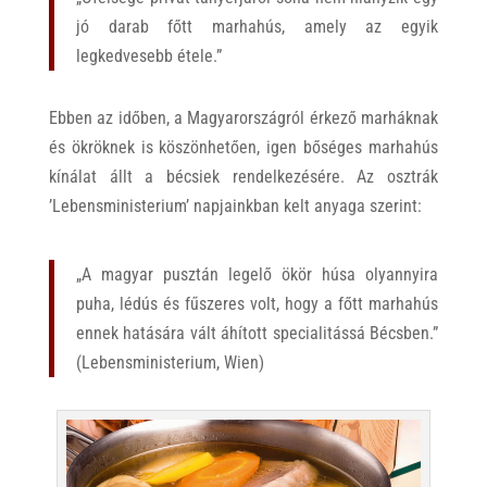
jó darab főtt marhahús, amely az egyik
legkedvesebb étele.”
Ebben az időben, a Magyarországról érkező marháknak
és ökröknek is köszönhetően, igen bőséges marhahús
kínálat állt a bécsiek rendelkezésére. Az osztrák
’Lebensministerium’ napjainkban kelt anyaga szerint:
„A magyar pusztán legelő ökör húsa olyannyira
puha, lédús és fűszeres volt, hogy a főtt marhahús
ennek hatására vált áhított specialitássá Bécsben.”
(Lebensministerium, Wien)