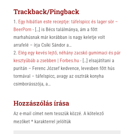
s
r
b
Trackback/Pingback
A
o
Egy hibátlan este receptje: táfelspicc és lager sör –
p
o
BeerPorn
- […] is Bécs találmánya, ám a főtt
p
k
marhahúsnak már korábban is nagy keletje volt
arrafelé – írja Csíki Sándor a…
Elég egy kevés lejtő, néhány zacskó gumimaci és pár
kesztyűbáb a zsebben | Forbes.hu
- […] elsajátítani a
puritán – Ferenc József kedvence, levesben főtt hús
tormával – táfelspicc, avagy az osztrák konyha
csimborásszója, a…
Hozzászólás írása
Az e-mail címet nem tesszük közzé.
A kötelező
mezőket
*
karakterrel jelöltük