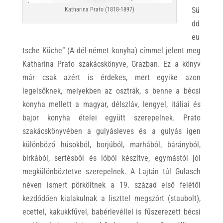
Sü
Katharina Prato (1818-1897)
dd
eu
tsche Küche“ (A dél-német konyha) címmel jelent meg
Katharina Prato szakácskönyve, Grazban. Ez a könyv
már csak azért is érdekes, mert egyike azon
legelsőknek, melyekben az osztrák, s benne a bécsi
konyha mellett a magyar, délszláv, lengyel, itáliai és
bajor konyha ételei együtt szerepelnek. Prato
szakácskönyvében a gulyásleves és a gulyás igen
különböző húsokból, borjúból, marhából, bárányból,
birkából, sertésből és lóból készítve, egymástól jól
megkülönböztetve szerepelnek. A Lajtán túl Gulasch
néven ismert pörköltnek a 19. század első felétől
kezdődően kialakulnak a liszttel megszórt (staubolt),
ecettel, kakukkfűvel, babérlevéllel is fűszerezett bécsi