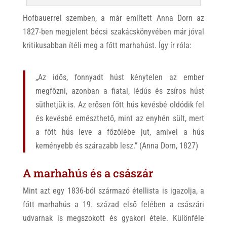
Hofbauerrel szemben, a már említett Anna Dorn az
1827-ben megjelent bécsi szakácskönyvében már jóval
kritikusabban ítéli meg a főtt marhahúst. Így ír róla:
„Az idős, fonnyadt húst kénytelen az ember
megfőzni, azonban a fiatal, lédús és zsíros húst
süthetjük is. Az erősen főtt hús kevésbé oldódik fel
és kevésbé emészthető, mint az enyhén sült, mert
a főtt hús leve a főzőlébe jut, amivel a hús
keményebb és szárazabb lesz.” (Anna Dorn, 1827)
A marhahús és a császár
Mint azt egy 1836-ból származó étellista is igazolja, a
főtt marhahús a 19. század első felében a császári
udvarnak is megszokott és gyakori étele. Különféle