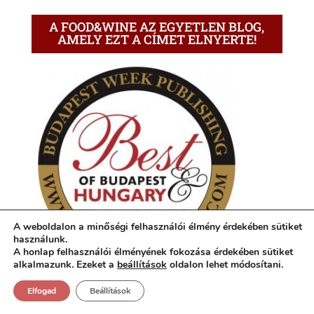
A FOOD&WINE AZ EGYETLEN BLOG,
AMELY EZT A CÍMET ELNYERTE!
A weboldalon a minőségi felhasználói élmény érdekében sütiket
használunk.
A honlap felhasználói élményének fokozása érdekében sütiket
alkalmazunk. Ezeket a
beállítások
oldalon lehet módosítani.
Elfogad
Beállítások
KÖVESS A FACEBOOK OLDALAMON IS!