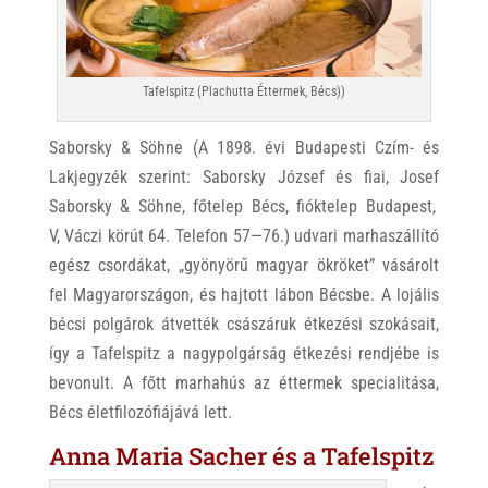
Tafelspitz (Plachutta Éttermek, Bécs))
Saborsky & Söhne (A 1898. évi Budapesti Czím- és
Lakjegyzék szerint:
Saborsky
József
és
fiai,
Josef
Saborsky
&
Söhne,
főtelep
Bécs,
fióktelep
Budapest,
V,
Váczi
körút
64.
Telefon
57—76.)
udvari marhaszállító
egész csordákat, „gyönyörű magyar ökröket” vásárolt
fel Magyarországon, és hajtott lábon Bécsbe. A lojális
bécsi polgárok átvették császáruk étkezési szokásait,
így a Tafelspitz a nagypolgárság étkezési rendjébe is
bevonult. A főtt marhahús az éttermek specialitása,
Bécs életfilozófiájává lett.
Anna Maria Sacher és a Tafelspitz