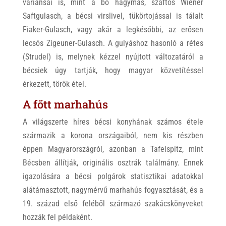
variánsai is, mint a bő hagymás, szaftos Wiener
Saftgulasch, a bécsi virslivel, tükörtojással is tálalt
Fiaker-Gulasch, vagy akár a legkésőbbi, az erősen
lecsós Zigeuner-Gulasch. A gulyáshoz hasonló a rétes
(Strudel) is, melynek kézzel nyújtott változatáról a
bécsiek úgy tartják, hogy magyar közvetítéssel
érkezett, török étel.
A főtt marhahús
A világszerte híres bécsi konyhának számos étele
származik a korona országaiból, nem kis részben
éppen Magyarországról, azonban a Tafelspitz, mint
Bécsben állítják, originális osztrák találmány. Ennek
igazolására a bécsi polgárok statisztikai adatokkal
alátámasztott, nagymérvű marhahús fogyasztását, és a
19. század első feléből származó szakácskönyveket
hozzák fel példaként.