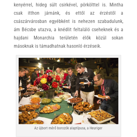
kenyérrel, hideg sült csirkével, pörkölttel is. Mintha
csak itthon járnánk, és ettől az érzéstől a
császárvárosban egyébként is nehezen szabadulunk,
ám Bécsbe utazva, a knédlit feltaláló cseheknek és a
hajdani Monarchia területén élők közül sokan
másoknak is támadhatnak hasonló érzéseik.
Az újbort mérő borozók alaptípusa, a Heuriger