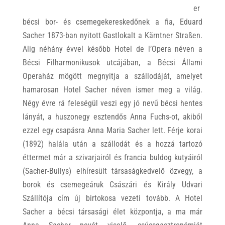
er
bécsi bor- és csemegekereskedőnek a fia, Eduard
Sacher 1873-ban nyitott Gastlokalt a Kärntner Straßen.
Alig néhány évvel később Hotel de l’Opera néven a
Bécsi Filharmonikusok utcájában, a Bécsi Állami
Operaház mögött megnyitja a szállodáját, amelyet
hamarosan Hotel Sacher néven ismer meg a világ.
Négy évre rá feleségül veszi egy jó nevű bécsi hentes
lányát, a huszonegy esztendős Anna Fuchs-ot, akiből
ezzel egy csapásra Anna Maria Sacher lett. Férje korai
(1892) halála után a szállodát és a hozzá tartozó
éttermet már a szivarjairól és francia buldog kutyáiról
(Sacher-Bullys) elhíresült társaságkedvelő özvegy, a
borok és csemegeáruk Császári és Király Udvari
Szállítója cím új birtokosa vezeti tovább. A Hotel
Sacher a bécsi társasági élet központja, a ma már