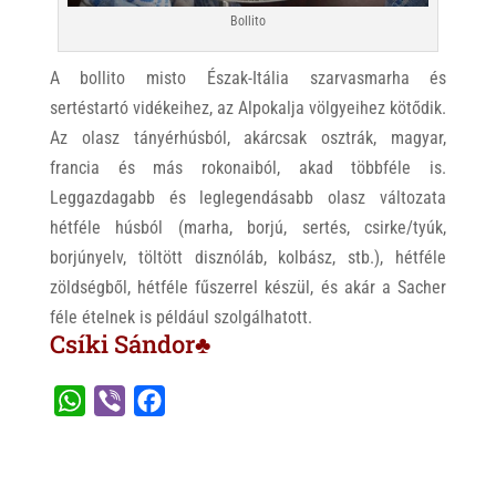
Bollito
A bollito misto Észak-Itália szarvasmarha és
sertéstartó vidékeihez, az Alpokalja völgyeihez kötődik.
Az olasz tányérhúsból, akárcsak osztrák, magyar,
francia és más rokonaiból, akad többféle is.
Leggazdagabb és leglegendásabb olasz változata
hétféle húsból (marha, borjú, sertés, csirke/tyúk,
borjúnyelv, töltött disznóláb, kolbász, stb.), hétféle
zöldségből, hétféle fűszerrel készül, és akár a Sacher
féle ételnek is például szolgálhatott.
Csíki Sándor♣
W
V
F
h
i
a
a
b
c
t
e
e