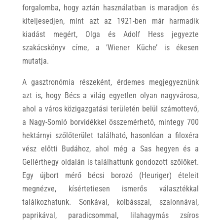
forgalomba, hogy aztán használatban is maradjon és
kiteljesedjen, mint azt az 1921-ben már harmadik
kiadást megért, Olga és Adolf Hess jegyezte
szakácskönyv címe, a ’Wiener Küche’ is ékesen
mutatja.
A gasztronómia részeként, érdemes megjegyeznünk
azt is, hogy Bécs a világ egyetlen olyan nagyvárosa,
ahol a város közigazgatási területén belül számottevő,
a Nagy-Somló borvidékkel összemérhető, mintegy 700
hektárnyi szőlőterület található, hasonlóan a filoxéra
vész előtti Budához, ahol még a Sas hegyen és a
Gellérthegy oldalán is találhattunk gondozott szőlőket.
Egy újbort mérő bécsi borozó (Heuriger) ételeit
megnézve, kísértetiesen ismerős választékkal
találkozhatunk. Sonkával, kolbásszal, szalonnával,
paprikával, paradicsommal, lilahagymás zsíros