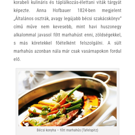
korabeli kulináris és táplálkozás-élettani viták tárgyát
képezte. Anna Hofbauer 1824-ben megjelent
„Általános osztrák, avagy legújabb bécsi szakácskönyv”
című műve nem kevesebb, mint havi huszonegy
alkalommal javasol főtt marhahúst enni, zöldségekkel,
s más köretekkel főételként felszolgálni. A sült
marhahús azonban nála már csak vasárnapokon fordul
elő.
Bécsi konyha – főtt marhahús (Tafelspitz)