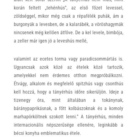
korán feltett „tehénhús”, az első főzet levessel,
zöldséggel, mikor még csak a répafélék puhák, ám a
burgonyák a levesben, de a kalarábék, a vöröshagymák
nincsenek még kellően átfőve. De a kel levele, bimbója,
a zeller már igen jó a leveshús mellé,
valamint az ecetes torma vagy paradicsommártás is.
Ugyancsak azok közé az ételek közé tartozik,
amelyekkel nem érdemes otthon megpróbálkozni.
Étvágy, alkalom és megfelelő spitzhús vagy csonthús
kell hozzá, hogy a tányérhús időre sikerüljön. Ideje a
tizenegy óra, mint általában a tokánynak,
báránypaprikásnak, a főtt kolbászoknak és a komoly
marhapörköltnek szokott lenni.” A tányérhús, minden
internacionális népszerűsége ellenére, leginkább a
bécsi konyha emblematikus étele.