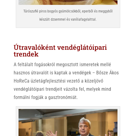
Túrószuflé piros bogyós gyümölcsökből, eperből és meggyből
készült dzsemmel és vaníliafagylalttal.
Útravalóként vendéglátóipari
trendek
A feltálalt fogásokról megosztott ismeretek mellé
hasznos útravalót is kaptak a vendégek – Bősze Ákos
HoReCa üzletágfejlesztési vezető a közeljövő
vendéglátóipari trendjeit vázolta fel, melyek mind
formálni fogják a gasztronómiát.