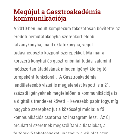
Megújul a Gasztroakadémia
kommunikációja
A 2010-ben indult komplexum fokozatosan bővítette az
eredeti bemutatókonyha szerepkört előbb
látványkonyha, majd oktatókonyha, végül
tudásmegosztó központ szerepekkel. Ma már a
korszerű konyhai és gasztronómiai tudás, valamint
módszertan átadásának minden igényt kielégítő
terepeként funkcionál. A Gasztroakadémia
lendületesebb vizuális megjelenést kapott, s a 21.
századi igényeknek megfelelően a kommunikációja is
a digitális trendeket követi – kevesebb papír fogy, míg
nagyobb szerephez jut a közösségi média: a fő
kommunikációs csatorna az Instagram lesz. Az új
arculattal szeretnék megszólítani a fiatalokat, a
feltörekvő tehetségeket, igazodva a vállalat azon