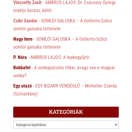
Vinczeffy Zsolt
-
AMBRUS LAJOS: Dr. Csávossy György
erdélyi borász, költő
Csíki Sándor
-
SOMLÓI GALUSKA – A Gollerits-Szőcs
somlói galuska története
Nagy Imre
-
SOMLÓI GALUSKA – A Gollerits-Szőcs
somlói galuska története
P. Nóra
-
AMBRUS LAJOS: A lepkegyűjtő
Bobbafet
-
A sonkapácolás titkai, avagy van-e magyar
sonka?
Egy utazó
-
EGY BIZARR VENDÉGLŐ – Micheller Csárda
(Szilsárkány)
KATEGÓRIÁK
KATEGÓRIÁK