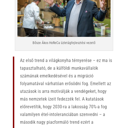
Bősze Ákos HoReCa üzletágfejlesztési vezető
Az első trend a világkonyha térnyerése – ez ma is
tapasztalható, de a külföldi munkavállalók
számának emelkedésével és a migráció
folyamatával várhatóan erősödni fog. Emellett az
utazások is arra motiválják a vendégeket, hogy
más nemzetek ízeit fedezzék fel. A kutatások
előrevetítik, hogy 2030-ra a lakosság 70%-a fog
valamilyen étel-intoleranciában szenvedni – a
második nagy piacformáló trend ezért a