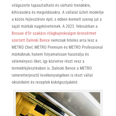
világszerte tapasztalható és várható trendekre,
kihívásokra és megoldásokra. A vállalat üzleti modellje
a közös fejlesztésre épít, s ebben kiemelt szerep jut a
saját márkák nagyköveteinek. A 2023. februárban a
Bocuse d’Or szakács világbajnokságon bronzérmet
szerzett Dalnoki Bence
nemcsak hiteles arca lesz a
METRO Chef, METRO Premium és METRO Professional
márkáknak, hanem folyamatosan használja és
véleményezi őket, így közvetve részt vesz a
termékfejlesztésben is. Dalnoki Bence a METRO
ismeretterjesztő tevékenységében is részt vállal
oktatóként és receptek kidolgozójaként.