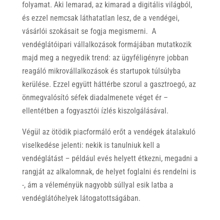
folyamat. Aki lemarad, az kimarad a digitális világból,
és ezzel nemcsak láthatatlan lesz, de a vendégei,
vásárlói szokásait se fogja megismerni. A
vendéglátóipari vállalkozások formájában mutatkozik
majd meg a negyedik trend: az ügyféligényre jobban
reagáló mikrovállalkozások és startupok túlsúlyba
kerülése. Ezzel együtt háttérbe szorul a gasztroegó, az
önmegvalósító séfek diadalmenete véget ér –
ellentétben a fogyasztói ízlés kiszolgálásával.
Végül az ötödik piacformáló erőt a vendégek átalakuló
viselkedése jelenti: nekik is tanulniuk kell a
vendéglátást – például evés helyett étkezni, megadni a
rangját az alkalomnak, de helyet foglalni és rendelni is
-, ám a véleményük nagyobb súllyal esik latba a
vendéglátóhelyek látogatottságában.