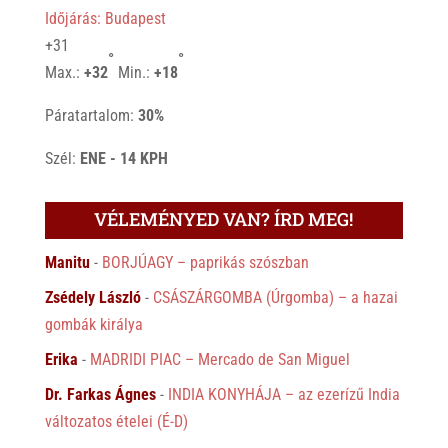
Időjárás: Budapest
+
31
°
°
Max.:
+
32
Min.:
+
18
Páratartalom:
30%
Szél:
ENE - 14 KPH
VÉLEMÉNYED VAN? ÍRD MEG!
Manitu
-
BORJÚAGY – paprikás szószban
Zsédely László
-
CSÁSZÁRGOMBA (Úrgomba) – a hazai
gombák királya
Erika
-
MADRIDI PIAC – Mercado de San Miguel
Dr. Farkas Ágnes
-
INDIA KONYHÁJA – az ezerízű India
változatos ételei (É-D)