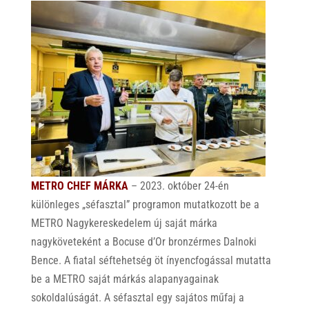
METRO CHEF MÁRKA
– 2023. október 24-én
különleges „séfasztal” programon mutatkozott be a
METRO Nagykereskedelem új saját márka
nagyköveteként a Bocuse d’Or bronzérmes Dalnoki
Bence. A fiatal séftehetség öt ínyencfogással mutatta
be a METRO saját márkás alapanyagainak
sokoldalúságát. A séfasztal egy sajátos műfaj a