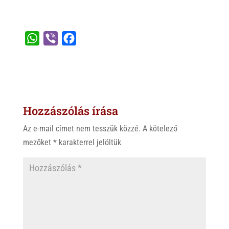
W
V
F
h
i
a
a
b
c
t
e
e
s
r
b
Hozzászólás írása
A
o
p
o
Az e-mail címet nem tesszük közzé.
A kötelező
p
k
mezőket
*
karakterrel jelöltük