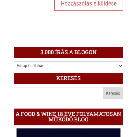
3.000 ÍRÁS A BLOGON
3.000
ÍRÁS
KERESÉS
A
BLOGON
A FOOD & WINE 18 ÉVE FOLYAMATOSAN
MŰKÖDŐ BLOG