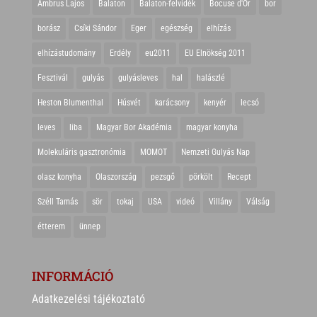
Ambrus Lajos
Balaton
Balaton-felvidék
Bocuse d'Or
bor
borász
Csíki Sándor
Eger
egészség
elhízás
elhízástudomány
Erdély
eu2011
EU Elnökség 2011
Fesztivál
gulyás
gulyásleves
hal
halászlé
Heston Blumenthal
Húsvét
karácsony
kenyér
lecsó
leves
liba
Magyar Bor Akadémia
magyar konyha
Molekuláris gasztronómia
MOMOT
Nemzeti Gulyás Nap
olasz konyha
Olaszország
pezsgő
pörkölt
Recept
Széll Tamás
sör
tokaj
USA
videó
Villány
Válság
étterem
ünnep
INFORMÁCIÓ
Adatkezelési tájékoztató