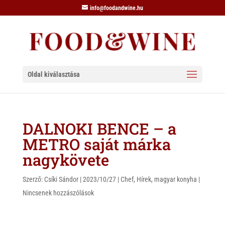
info@foodandwine.hu
Oldal kiválasztása
DALNOKI BENCE – a
METRO saját márka
nagykövete
Szerző:
Csíki Sándor
|
2023/10/27
|
Chef
,
Hírek
,
magyar konyha
|
Nincsenek hozzászólások