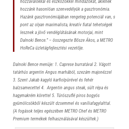
hozzávalókkal és eszközökkel mindazokat, akiknek
hozzánk hasonlóan szenvedélyük a gasztronómia.
Hazánk gasztronómiájában rengeteg potenciál van, s
pont az olyan maximalista, kreatív fiatal tehetségek
lesznek a jövő vendéglátásának motorjai, mint
Dalnoki Bence.” – összegezte Bősze Ákos, a METRO
HoReCa üzletágfejlesztési vezetője.
Dalnoki Bence menüje: 1. Caprese burratával 2. Vágott
tatárhús argentin Angus marhából, szezám majonézzel
3. Szent Jakab kagyló karfiolpürével és fehér
balzsamecettel 4. Argentin angus steak, sült répa és
hagymakrém körettel 5. Túrószuflé piros bogyós
gyümölcsökből készült dzsemmel és vaníliafagylalttal.
(A fogások teljes egészében METRO Chef és METRO
Premium termékek felhasználásával készültek.)