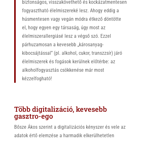
biztonságos, visszakövethető és kockázatmentesen
fogyasztható élelmiszereké lesz. Ahogy eddig a
húsmentesen vagy vegán módra étkező döntötte
el, hogy egyen egy társaság, úgy most az
élelmiszerallergiásé lesz a végső szó. Ezzel
párhuzamosan a kevesebb „károsanyag-
kibocsájtással” (pl. alkohol, cukor, transzzsír) járó
élelmiszerek és fogások kerülnek előtérbe: az
alkoholfogyasztás csökkenése már most
kézzelfogható!
Több digitalizáció, kevesebb
gasztro-ego
Bősze Ákos szerint a digitalizációs kényszer és vele az
adatok értő elemzése a harmadik elkerülhetetlen