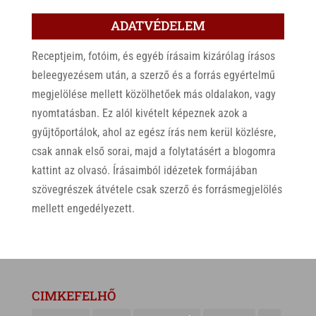
ADATVÉDELEM
Receptjeim, fotóim, és egyéb írásaim kizárólag írásos
beleegyezésem után, a szerző és a forrás egyértelmű
megjelölése mellett közölhetőek más oldalakon, vagy
nyomtatásban. Ez alól kivételt képeznek azok a
gyűjtőportálok, ahol az egész írás nem kerül közlésre,
csak annak első sorai, majd a folytatásért a blogomra
kattint az olvasó. Írásaimból idézetek formájában
szövegrészek átvétele csak szerző és forrásmegjelölés
mellett engedélyezett.
CIMKEFELHŐ