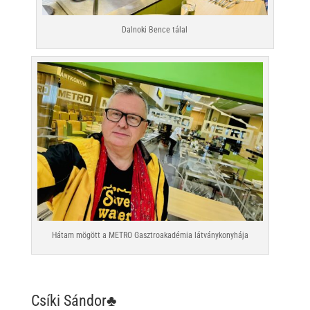
Dalnoki Bence tálal
Hátam mögött a METRO Gasztroakadémia látványkonyhája
Csíki Sándor♣