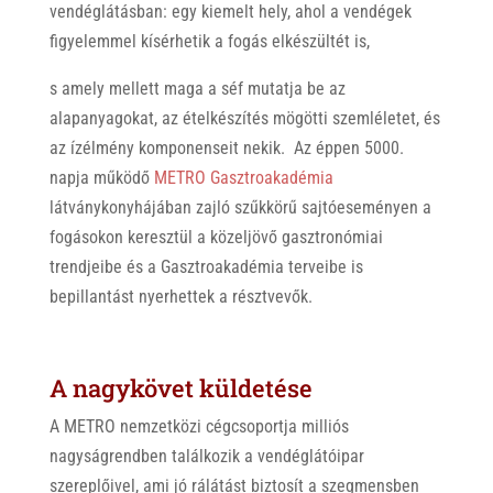
vendéglátásban: egy kiemelt hely, ahol a vendégek
figyelemmel kísérhetik a fogás elkészültét is,
s amely mellett maga a séf mutatja be az
alapanyagokat, az ételkészítés mögötti szemléletet, és
az ízélmény komponenseit nekik. Az éppen 5000.
napja működő
METRO Gasztroakadémia
látványkonyhájában zajló szűkkörű sajtóeseményen a
fogásokon keresztül a közeljövő gasztronómiai
trendjeibe és a Gasztroakadémia terveibe is
bepillantást nyerhettek a résztvevők.
A nagykövet küldetése
A METRO nemzetközi cégcsoportja milliós
nagyságrendben találkozik a vendéglátóipar
szereplőivel, ami jó rálátást biztosít a szegmensben