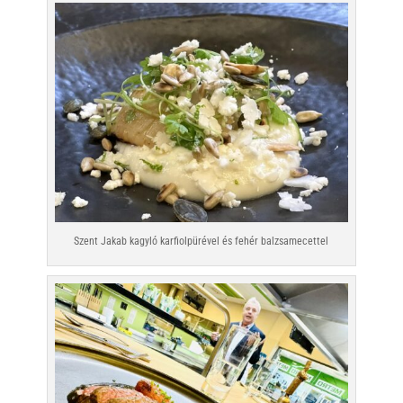
Szent Jakab kagyló karfiolpürével és fehér balzsamecettel