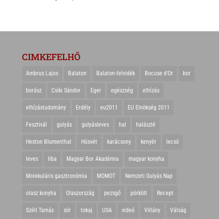
CIMKEFELHŐ
Ambrus Lajos
Balaton
Balaton-felvidék
Bocuse d'Or
bor
borász
Csíki Sándor
Eger
egészség
elhízás
elhízástudomány
Erdély
eu2011
EU Elnökség 2011
Fesztivál
gulyás
gulyásleves
hal
halászlé
Heston Blumenthal
Húsvét
karácsony
kenyér
lecsó
leves
liba
Magyar Bor Akadémia
magyar konyha
Molekuláris gasztronómia
MOMOT
Nemzeti Gulyás Nap
olasz konyha
Olaszország
pezsgő
pörkölt
Recept
Széll Tamás
sör
tokaj
USA
videó
Villány
Válság