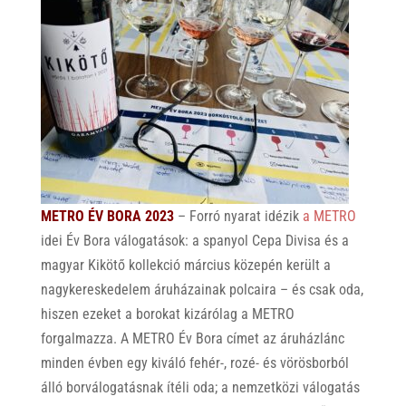
METRO ÉV BORA 2023
– Forró nyarat idézik
a METRO
idei Év Bora válogatások: a spanyol Cepa Divisa és a
magyar Kikötő kollekció március közepén került a
nagykereskedelem áruházainak polcaira – és csak oda,
hiszen ezeket a borokat kizárólag a METRO
forgalmazza. A METRO Év Bora címet az áruházlánc
minden évben egy kiváló fehér-, rozé- és vörösborból
álló borválogatásnak ítéli oda; a nemzetközi válogatás