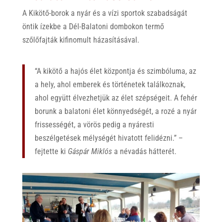
A Kikötő-borok a nyár és a vízi sportok szabadságát
öntik ízekbe a Dél-Balatoni dombokon termő
szőlőfajták kifinomult házasításával.
“A kikötő a hajós élet központja és szimbóluma, az
a hely, ahol emberek és történetek találkoznak,
ahol együtt élvezhetjük az élet szépségeit. A fehér
borunk a balatoni élet könnyedségét, a rozé a nyár
frissességét, a vörös pedig a nyáresti
beszélgetések mélységét hivatott felidézni.” –
fejtette ki
Gáspár Miklós
a névadás hátterét.