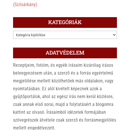
(Szilsárkány)
KATEGÓRIÁK
KATEGÓRIÁK
ADATVÉDELEM
Receptjeim, fotóim, és egyéb írásaim kizárólag írásos
beleegyezésem után, a szerző és a forrás egyértelmű
megjelölése mellett közölhetőek más oldalakon, vagy
nyomtatásban. Ez alól kivételt képeznek azok a
gyűjtőportálok, ahol az egész írás nem kerül közlésre,
csak annak első sorai, majd a folytatásért a blogomra
kattint az olvasó. Írásaimból idézetek formájában
szövegrészek átvétele csak szerző és forrásmegjelölés
mellett engedélyezett.