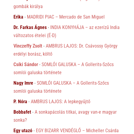
gombák királya
Erika
-
MADRIDI PIAC – Mercado de San Miguel
Dr. Farkas Ágnes
-
INDIA KONYHÁJA – az ezerízű India
változatos ételei (É-D)
Vinczeffy Zsolt
-
AMBRUS LAJOS: Dr. Csávossy György
erdélyi borász, költő
Csíki Sándor
-
SOMLÓI GALUSKA – A Gollerits-Szőcs
somlói galuska története
Nagy Imre
-
SOMLÓI GALUSKA – A Gollerits-Szőcs
somlói galuska története
P. Nóra
-
AMBRUS LAJOS: A lepkegyűjtő
Bobbafet
-
A sonkapácolás titkai, avagy van-e magyar
sonka?
Egy utazó
-
EGY BIZARR VENDÉGLŐ – Micheller Csárda