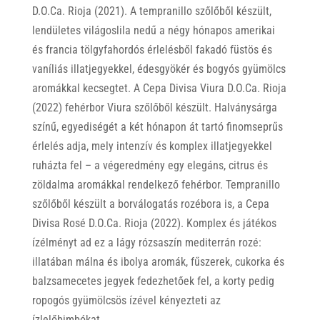
D.O.Ca. Rioja (2021). A tempranillo szőlőből készült,
lendületes világoslila nedű a négy hónapos amerikai
és francia tölgyfahordós érlelésből fakadó füstös és
vaníliás illatjegyekkel, édesgyökér és bogyós gyümölcs
aromákkal kecsegtet. A Cepa Divisa Viura D.O.Ca. Rioja
(2022) fehérbor Viura szőlőből készült. Halványsárga
színű, egyediségét a két hónapon át tartó finomseprűs
érlelés adja, mely intenzív és komplex illatjegyekkel
ruházta fel – a végeredmény egy elegáns, citrus és
zöldalma aromákkal rendelkező fehérbor. Tempranillo
szőlőből készült a borválogatás rozébora is, a Cepa
Divisa Rosé D.O.Ca. Rioja (2022). Komplex és játékos
ízélményt ad ez a lágy rózsaszín mediterrán rozé:
illatában málna és ibolya aromák, fűszerek, cukorka és
balzsamecetes jegyek fedezhetőek fel, a korty pedig
ropogós gyümölcsös ízével kényezteti az
ízlelőbimbókat.