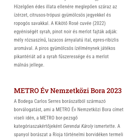
Hízelgően édes illata ellenére meglepően száraz az
ízérzet, citrusos-trópusi gyümölcsös jegyekkel és
ropogós savakkal. A Kikötő Rosé cuvée (2022)
egyéniségét syrah, pinot noir és merlot fajták adják:
mély rózsaszínű, lazacos árnyalatú ital, epres-ribizlis
aromával. A piros gyümölcsös ízélménynek játékos
pikantériát ad a syrah fűszeressége és a merlot
málnás jellege.
METRO Év Nemzetközi Bora 2023
A Bodega Carlos Serres borászatból származó
borválogatást, ami a METRO Év Nemzetközi Bora címet
viseli idén, a METRO bor-pezsgő
kategóriaszakértőjeként
Gerendai Károly
ismertette. A
spanyol borászat a Rioja történelmi borvidéken termeli