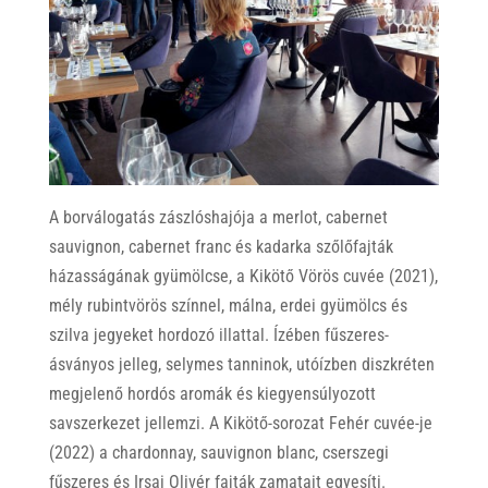
A borválogatás zászlóshajója a merlot, cabernet
sauvignon, cabernet franc és kadarka szőlőfajták
házasságának gyümölcse, a Kikötő Vörös cuvée (2021),
mély rubintvörös színnel, málna, erdei gyümölcs és
szilva jegyeket hordozó illattal. Ízében fűszeres-
ásványos jelleg, selymes tanninok, utóízben diszkréten
megjelenő hordós aromák és kiegyensúlyozott
savszerkezet jellemzi. A Kikötő-sorozat Fehér cuvée-je
(2022) a chardonnay, sauvignon blanc, cserszegi
fűszeres és Irsai Olivér fajták zamatait egyesíti.