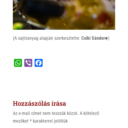
(A sajtóanyag alapján szerkesztette:
Csíki Sándor♣
)
W
V
F
h
i
a
a
b
c
t
e
e
s
r
b
Hozzászólás írása
A
o
p
o
Az e-mail címet nem tesszük közzé.
A kötelező
p
k
mezőket
*
karakterrel jelöltük