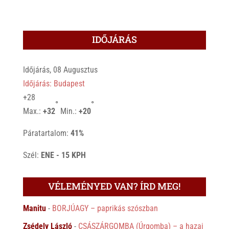
IDŐJÁRÁS
Időjárás, 08 Augusztus
Időjárás: Budapest
+
28
°
°
Max.:
+
32
Min.:
+
20
Páratartalom:
41%
Szél:
ENE - 15 KPH
VÉLEMÉNYED VAN? ÍRD MEG!
Manitu
-
BORJÚAGY – paprikás szószban
Zsédely László
-
CSÁSZÁRGOMBA (Úrgomba) – a hazai