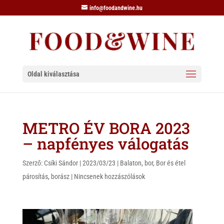
info@foodandwine.hu
Oldal kiválasztása
METRO ÉV BORA 2023
– napfényes válogatás
Szerző:
Csíki Sándor
|
2023/03/23
|
Balaton
,
bor
,
Bor és étel
párosítás
,
borász
|
Nincsenek hozzászólások