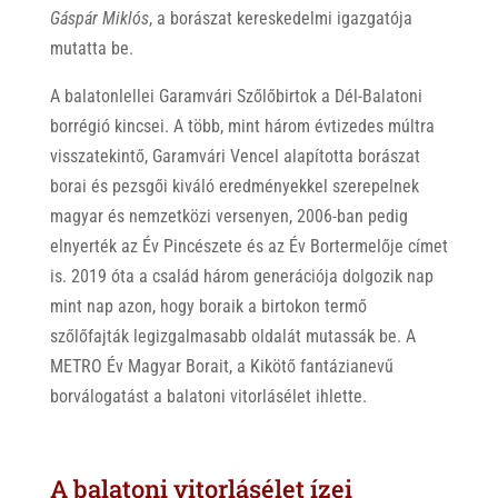
Gáspár Miklós
, a borászat kereskedelmi igazgatója
mutatta be.
A balatonlellei Garamvári Szőlőbirtok a Dél-Balatoni
borrégió kincsei. A több, mint három évtizedes múltra
visszatekintő, Garamvári Vencel alapította borászat
borai és pezsgői kiváló eredményekkel szerepelnek
magyar és nemzetközi versenyen, 2006-ban pedig
elnyerték az Év Pincészete és az Év Bortermelője címet
is. 2019 óta a család három generációja dolgozik nap
mint nap azon, hogy boraik a birtokon termő
szőlőfajták legizgalmasabb oldalát mutassák be. A
METRO Év Magyar Borait, a Kikötő fantázianevű
borválogatást a balatoni vitorlásélet ihlette.
A balatoni vitorlásélet ízei