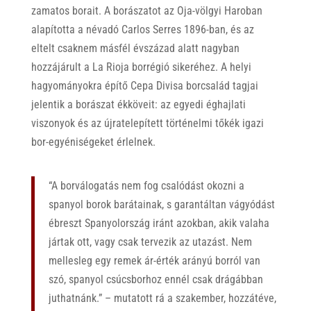
zamatos borait. A borászatot az Oja-völgyi Haroban
alapította a névadó Carlos Serres 1896-ban, és az
eltelt csaknem másfél évszázad alatt nagyban
hozzájárult a La Rioja borrégió sikeréhez. A helyi
hagyományokra építő Cepa Divisa borcsalád tagjai
jelentik a borászat ékköveit: az egyedi éghajlati
viszonyok és az újratelepített történelmi tőkék igazi
bor-egyéniségeket érlelnek.
“A borválogatás nem fog csalódást okozni a
spanyol borok barátainak, s garantáltan vágyódást
ébreszt Spanyolország iránt azokban, akik valaha
jártak ott, vagy csak tervezik az utazást. Nem
mellesleg egy remek ár-érték arányú borról van
szó, spanyol csúcsborhoz ennél csak drágábban
juthatnánk.” – mutatott rá a szakember, hozzátéve,