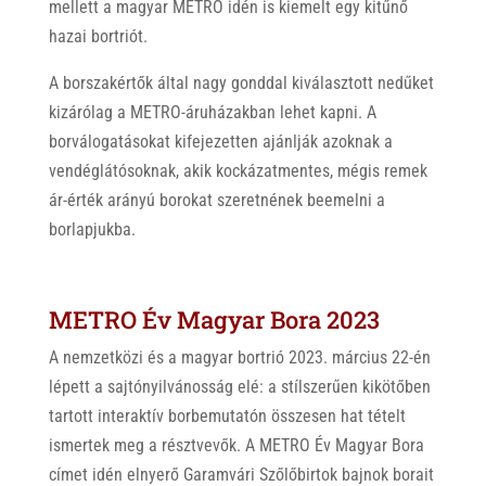
mellett a magyar METRO idén is kiemelt egy kitűnő
hazai bortriót.
A borszakértők által nagy gonddal kiválasztott nedűket
kizárólag a METRO-áruházakban lehet kapni. A
borválogatásokat kifejezetten ajánlják azoknak a
vendéglátósoknak, akik kockázatmentes, mégis remek
ár-érték arányú borokat szeretnének beemelni a
borlapjukba.
METRO Év Magyar Bora 2023
A nemzetközi és a magyar bortrió 2023. március 22-én
lépett a sajtónyilvánosság elé: a stílszerűen kikötőben
tartott interaktív borbemutatón összesen hat tételt
ismertek meg a résztvevők. A METRO Év Magyar Bora
címet idén elnyerő Garamvári Szőlőbirtok bajnok borait