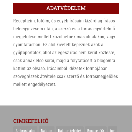
ADATVÉDELEM
Receptjeim, fotóim, és egyéb írásaim kizárólag írásos
beleegyezésem után, a szerző és a forrás egyértelmű
megjelölése mellett közölhetőek más oldalakon, vagy
nyomtatásban. Ez alól kivételt képeznek azok a
gyűjtőportálok, ahol az egész írás nem kerül közlésre,
csak annak első sorai, majd a folytatásért a blogomra
kattint az olvasó. Írásaimból idézetek formájában
szövegrészek átvétele csak szerző és forrásmegjelölés
mellett engedélyezett.
CIMKEFELHŐ
Ambrus Lajos
Balaton
Balaton-felvidék
Bocuse d'Or
bor