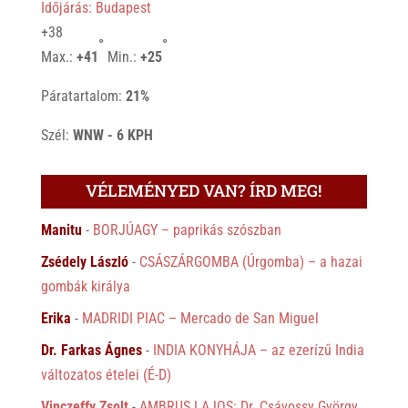
Időjárás: Budapest
+
38
°
°
Max.:
+
41
Min.:
+
25
Páratartalom:
21%
Szél:
WNW - 6 KPH
VÉLEMÉNYED VAN? ÍRD MEG!
Manitu
-
BORJÚAGY – paprikás szószban
Zsédely László
-
CSÁSZÁRGOMBA (Úrgomba) – a hazai
gombák királya
Erika
-
MADRIDI PIAC – Mercado de San Miguel
Dr. Farkas Ágnes
-
INDIA KONYHÁJA – az ezerízű India
változatos ételei (É-D)
Vinczeffy Zsolt
-
AMBRUS LAJOS: Dr. Csávossy György