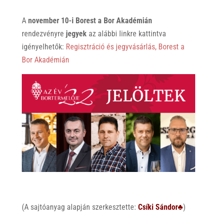
A
november 10-i Borest a Bor Akadémián
rendezvényre
jegyek
az alábbi linkre kattintva
igényelhetők:
Regisztráció és jegyvásárlás,
Borest a
Bor Akadémián
(A sajtóanyag alapján szerkesztette:
Csíki Sándor♣
)