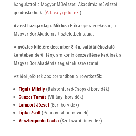
hangulatról a Magyar Művészeti Akadémia művészei
gondoskodnak. (
A tavalyi jelöltek.
)
Az est házigazdája:
Miklósa Erika
operaénekesnő, a
Magyar Bor Akadémia tiszteletbeli tagja.
A
győztes kilétére december 8-án, sajtótájékoztató
keretében derül fény, amikor is összesítésre kerülnek a
Magyar Bor Akadémia tagjainak szavazatai.
Az idei jelöltek abc sorrendben a következők:
Figula Mihály
(Balatonfüred-Csopaki borvidék)
Günzer Tamás
(Villányi borvidék)
Lamport József
(Egri borvidék)
Liptai Zsolt
(Pannonhalmi borvidék)
Vesztergombi Csaba
(Szekszárdi borvidék)