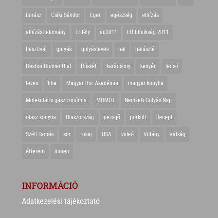
borász
Csíki Sándor
Eger
egészség
elhízás
elhízástudomány
Erdély
eu2011
EU Elnökség 2011
Fesztivál
gulyás
gulyásleves
hal
halászlé
Heston Blumenthal
Húsvét
karácsony
kenyér
lecsó
leves
liba
Magyar Bor Akadémia
magyar konyha
Molekuláris gasztronómia
MOMOT
Nemzeti Gulyás Nap
olasz konyha
Olaszország
pezsgő
pörkölt
Recept
Széll Tamás
sör
tokaj
USA
videó
Villány
Válság
étterem
ünnep
INFORMÁCIÓ
Adatkezelési tájékoztató