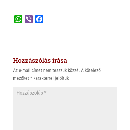
W
V
F
h
i
a
a
b
c
t
e
e
s
r
b
Hozzászólás írása
A
o
p
o
Az e-mail címet nem tesszük közzé.
A kötelező
p
k
mezőket
*
karakterrel jelöltük