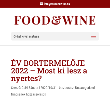
info@foodandwine.hu
Oldal kiválasztása
ÉV BORTERMELŐJE
2022 – Most ki lesz a
nyertes?
Szerző:
Csíki Sándor
|
2022/10/31
|
bor
,
borász
,
Uncategorized
|
Nincsenek hozzászólások