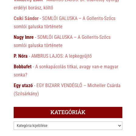
erdélyi borász, költő
Csíki Sándor
-
SOMLÓI GALUSKA – A Gollerits-Szőcs
somlói galuska története
Nagy Imre
-
SOMLÓI GALUSKA – A Gollerits-Szőcs
somlói galuska története
P. Nóra
-
AMBRUS LAJOS: A lepkegyűjtő
Bobbafet
-
A sonkapácolás titkai, avagy van-e magyar
sonka?
Egy utazó
-
EGY BIZARR VENDÉGLŐ – Micheller Csárda
(Szilsárkány)
KATEGÓRIÁK
KATEGÓRIÁK