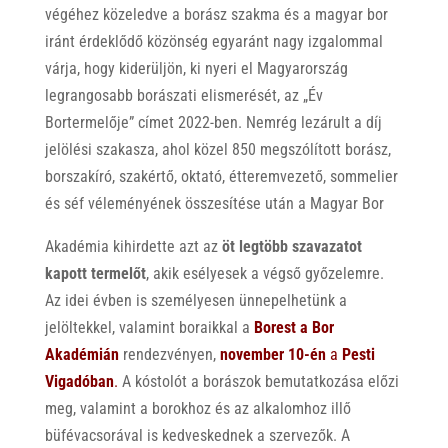
végéhez közeledve a borász szakma és a magyar bor
iránt érdeklődő közönség egyaránt nagy izgalommal
várja, hogy kiderüljön, ki nyeri el Magyarország
legrangosabb borászati elismerését, az „Év
Bortermelője” címet 2022-ben. Nemrég lezárult a díj
jelölési szakasza, ahol közel 850 megszólított borász,
borszakíró, szakértő, oktató, étteremvezető, sommelier
és séf véleményének összesítése után a Magyar Bor
Akadémia kihirdette azt az
öt legtöbb szavazatot
kapott termelőt
, akik esélyesek a végső győzelemre.
Az idei évben is személyesen ünnepelhetünk a
jelöltekkel, valamint boraikkal a
Borest a Bor
Akadémián
rendezvényen,
november 10-én
a
Pesti
Vigadóban
.
A kóstolót a borászok bemutatkozása előzi
meg, valamint a borokhoz és az alkalomhoz illő
büfévacsorával is kedveskednek a szervezők. A