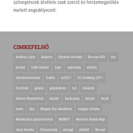
szövegrészek átvétele csak szerző és forrásmegjelölés
mellett engedélyezett.
CIMKEFELHŐ
Ambrus Lajos
Balaton
Balaton-felvidék
Bocuse d'Or
bor
borász
Csíki Sándor
Eger
egészség
elhízás
elhízástudomány
Erdély
eu2011
EU Elnökség 2011
Fesztivál
gulyás
gulyásleves
hal
halászlé
Heston Blumenthal
Húsvét
karácsony
kenyér
lecsó
leves
liba
Magyar Bor Akadémia
magyar konyha
Molekuláris gasztronómia
MOMOT
Nemzeti Gulyás Nap
olasz konyha
Olaszország
pezsgő
pörkölt
Recept