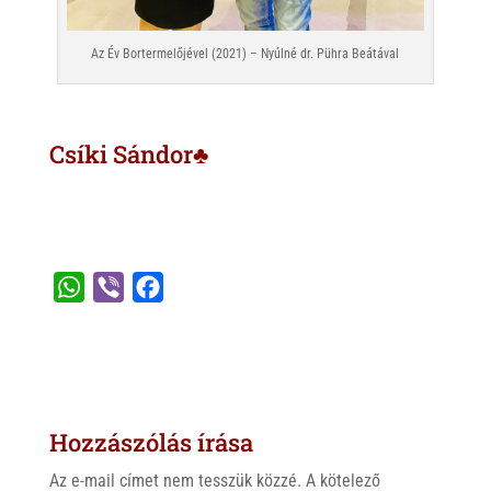
Az Év Bortermelőjével (2021) – Nyúlné dr. Pühra Beátával
Csíki Sándor♣
W
V
F
h
i
a
a
b
c
t
e
e
s
r
b
Hozzászólás írása
A
o
p
o
Az e-mail címet nem tesszük közzé.
A kötelező