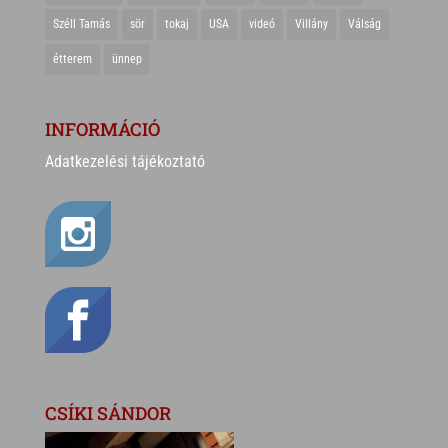
Széll Tamás
sör
tokaj
USA
videó
Villány
Válság
étterem
ünnep
INFORMÁCIÓ
Adatkezelési tájékoztató
CSÍKI SÁNDOR