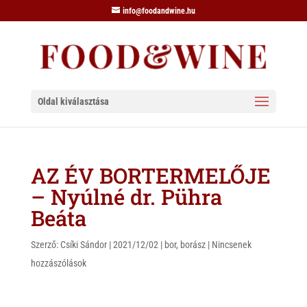
info@foodandwine.hu
Oldal kiválasztása
AZ ÉV BORTERMELŐJE
– Nyúlné dr. Pühra
Beáta
Szerző:
Csíki Sándor
|
2021/12/02
|
bor
,
borász
|
Nincsenek
hozzászólások