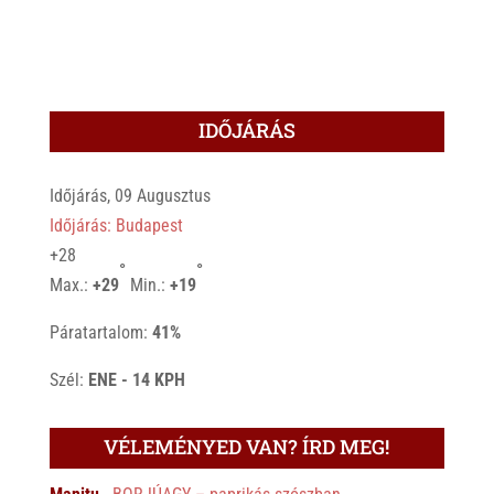
IDŐJÁRÁS
Időjárás, 09 Augusztus
Időjárás: Budapest
+
28
°
°
Max.:
+
29
Min.:
+
19
Páratartalom:
41%
Szél:
ENE - 14 KPH
VÉLEMÉNYED VAN? ÍRD MEG!