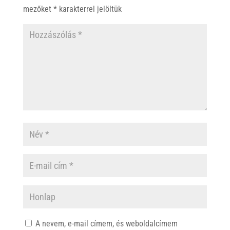
p
k
mezőket
*
karakterrel jelöltük
A nevem, e-mail címem, és weboldalcímem