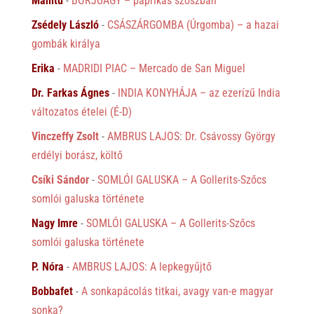
Manitu
-
BORJÚAGY – paprikás szószban
Zsédely László
-
CSÁSZÁRGOMBA (Úrgomba) – a hazai
gombák királya
Erika
-
MADRIDI PIAC – Mercado de San Miguel
Dr. Farkas Ágnes
-
INDIA KONYHÁJA – az ezerízű India
változatos ételei (É-D)
Vinczeffy Zsolt
-
AMBRUS LAJOS: Dr. Csávossy György
erdélyi borász, költő
Csíki Sándor
-
SOMLÓI GALUSKA – A Gollerits-Szőcs
somlói galuska története
Nagy Imre
-
SOMLÓI GALUSKA – A Gollerits-Szőcs
somlói galuska története
P. Nóra
-
AMBRUS LAJOS: A lepkegyűjtő
Bobbafet
-
A sonkapácolás titkai, avagy van-e magyar
sonka?