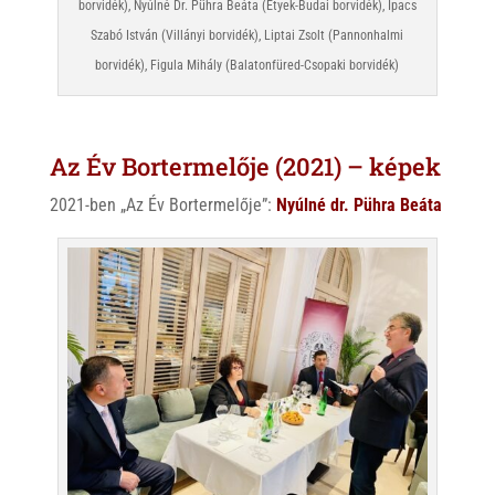
borvidék), Nyúlné Dr. Pühra Beáta (Etyek-Budai borvidék), Ipacs
Szabó István (Villányi borvidék), Liptai Zsolt (Pannonhalmi
borvidék), Figula Mihály (Balatonfüred-Csopaki borvidék)
Az Év Bortermelője (2021) – képek
2021-ben „Az Év Bortermelője”:
Nyúlné dr. Pühra Beáta