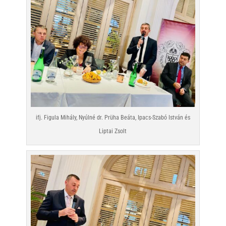
ifj. Figula Mihály, Nyúlné dr. Prüha Beáta, Ipacs-Szabó István és
Liptai Zsolt