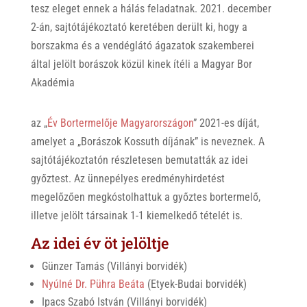
tesz eleget ennek a hálás feladatnak. 2021. december
2-án, sajtótájékoztató keretében derült ki, hogy a
borszakma és a vendéglátó ágazatok szakemberei
által jelölt borászok közül kinek ítéli a Magyar Bor
Akadémia
az „
Év Bortermelője Magyarországon
” 2021-es díját,
amelyet a „Borászok Kossuth díjának” is neveznek. A
sajtótájékoztatón részletesen bemutatták az idei
győztest. Az ünnepélyes eredményhirdetést
megelőzően megkóstolhattuk a győztes bortermelő,
illetve jelölt társainak 1-1 kiemelkedő tételét is.
Az idei év öt jelöltje
Günzer Tamás (Villányi borvidék)
Nyúlné Dr. Pühra Beáta
(Etyek-Budai borvidék)
Ipacs Szabó István (Villányi borvidék)