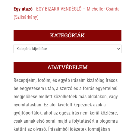
Egy utazó
-
EGY BIZARR VENDÉGLŐ – Micheller Csárda
(Szilsárkány)
KATEGÓRIÁK
KATEGÓRIÁK
ADATVÉDELEM
Receptjeim, fotóim, és egyéb írásaim kizárólag írásos
beleegyezésem után, a szerző és a forrás egyértelmű
megjelölése mellett közölhetőek más oldalakon, vagy
nyomtatásban. Ez alól kivételt képeznek azok a
gyűjtőportálok, ahol az egész írás nem kerül közlésre,
csak annak első sorai, majd a folytatásért a blogomra
kattint az olvasó. Írásaimból idézetek formájában