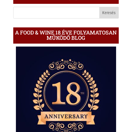
A
BLOGON
A FOOD & WINE 18 ÉVE FOLYAMATOSAN
MŰKÖDŐ BLOG