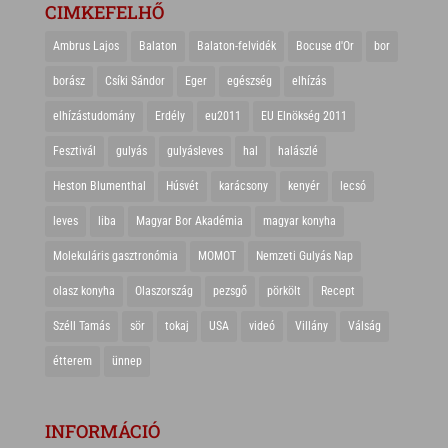
CIMKEFELHŐ
Ambrus Lajos
Balaton
Balaton-felvidék
Bocuse d'Or
bor
borász
Csíki Sándor
Eger
egészség
elhízás
elhízástudomány
Erdély
eu2011
EU Elnökség 2011
Fesztivál
gulyás
gulyásleves
hal
halászlé
Heston Blumenthal
Húsvét
karácsony
kenyér
lecsó
leves
liba
Magyar Bor Akadémia
magyar konyha
Molekuláris gasztronómia
MOMOT
Nemzeti Gulyás Nap
olasz konyha
Olaszország
pezsgő
pörkölt
Recept
Széll Tamás
sör
tokaj
USA
videó
Villány
Válság
étterem
ünnep
INFORMÁCIÓ