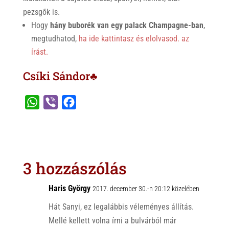
pezsgők is.
Hogy
hány buborék van egy palack Champagne-ban
,
megtudhatod,
ha ide kattintasz és elolvasod. az
írást.
Csíki Sándor♣
W
V
F
h
i
a
a
b
c
t
e
e
s
r
b
3 hozzászólás
A
o
p
o
Haris György
2017. december 30.-n 20:12 közelében
p
k
Hát Sanyi, ez legalábbis véleményes állítás.
Mellé kellett volna írni a bulvárból már