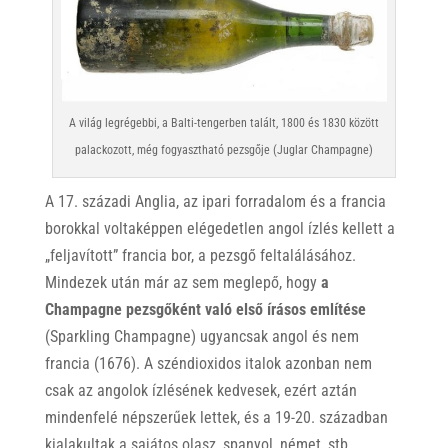
A világ legrégebbi, a Balti-tengerben talált, 1800 és 1830 között
palackozott, még fogyasztható pezsgője (Juglar Champagne)
A 17. századi Anglia, az ipari forradalom és a francia
borokkal voltaképpen elégedetlen angol ízlés kellett a
„feljavított” francia bor, a pezsgő feltalálásához.
Mindezek után már az sem meglepő, hogy
a
Champagne pezsgőként való első írásos említése
(Sparkling Champagne) ugyancsak angol és nem
francia (1676). A széndioxidos italok azonban nem
csak az angolok ízlésének kedvesek, ezért aztán
mindenfelé népszerűek lettek, és a 19-20. században
kialakultak a sajátos olasz, spanyol, német, stb.