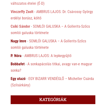
változatos ételei (É-D)
Vinczeffy Zsolt
-
AMBRUS LAJOS: Dr. Csávossy György
erdélyi borász, költő
Csíki Sándor
-
SOMLÓI GALUSKA – A Gollerits-Szőcs
somlói galuska története
Nagy Imre
-
SOMLÓI GALUSKA – A Gollerits-Szőcs
somlói galuska története
P. Nóra
-
AMBRUS LAJOS: A lepkegyűjtő
Bobbafet
-
A sonkapácolás titkai, avagy van-e magyar
sonka?
Egy utazó
-
EGY BIZARR VENDÉGLŐ – Micheller Csárda
(Szilsárkány)
KATEGÓRIÁK