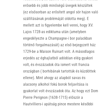
erősebb és jobb minőségű üvegek készültek
(ez elsősorban az erősített angol sör hajon való
szállításának problémáját oldotta meg). E
mellett azt is figyelembe kell venni, hogy XV.
Lajos 1728-as ediktuma után (amelyben
engedélyezte a Champagne-i bor palackban
történő forgalmazását) az első bejegyzett ház
1729-be a Maison Ruinart volt. A másodlagos
erjedés az éghajlatból adódóan elég gyakori
volt, és évszázadok óta ismert volt francia
országban ( borhibának tartották és küzdöttek
ellene). Mint ahogy az alapból savas és
alacsony alkohol fokú borok feljavítása is
gyakorlat volt évszázadok óta. Az hogy ezt Dom
Pierre Perignon (1638-1715) előszór a
Hautvilliers-i apátság pince mestere későbbi