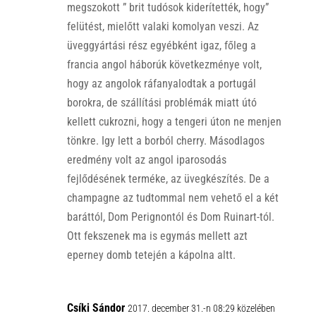
megszokott ” brit tudósok kiderítették, hogy”
felütést, mielőtt valaki komolyan veszi. Az
üveggyártási rész egyébként igaz, főleg a
francia angol háborúk következménye volt,
hogy az angolok ráfanyalodtak a portugál
borokra, de szállítási problémák miatt útó
kellett cukrozni, hogy a tengeri úton ne menjen
tönkre. Igy lett a borból cherry. Másodlagos
eredmény volt az angol iparosodás
fejlődésének terméke, az üvegkészítés. De a
champagne az tudtommal nem vehető el a két
baráttól, Dom Perignontól és Dom Ruinart-tól.
Ott fekszenek ma is egymás mellett azt
eperney domb tetején a kápolna altt.
Csíki Sándor
2017. december 31.-n 08:29 közelében