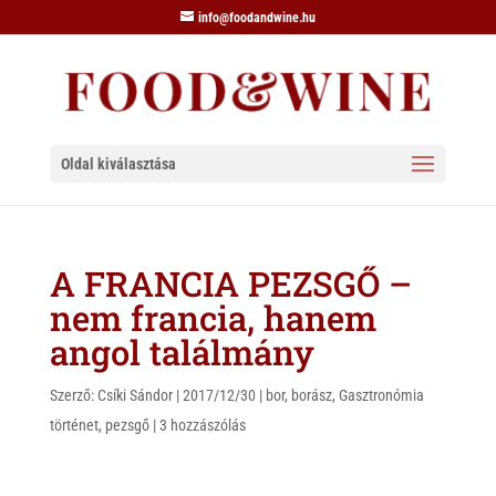
info@foodandwine.hu
Oldal kiválasztása
A FRANCIA PEZSGŐ –
nem francia, hanem
angol találmány
Szerző:
Csíki Sándor
|
2017/12/30
|
bor
,
borász
,
Gasztronómia
történet
,
pezsgő
|
3 hozzászólás