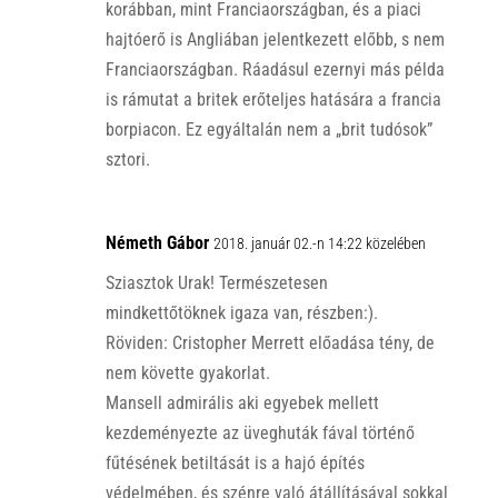
korábban, mint Franciaországban, és a piaci
hajtóerő is Angliában jelentkezett előbb, s nem
Franciaországban. Ráadásul ezernyi más példa
is rámutat a britek erőteljes hatására a francia
borpiacon. Ez egyáltalán nem a „brit tudósok”
sztori.
Németh Gábor
2018. január 02.-n 14:22 közelében
Sziasztok Urak! Természetesen
mindkettőtöknek igaza van, részben:).
Röviden: Cristopher Merrett előadása tény, de
nem követte gyakorlat.
Mansell admirális aki egyebek mellett
kezdeményezte az üveghuták fával történő
fűtésének betiltását is a hajó építés
védelmében, és szénre való átállításával sokkal