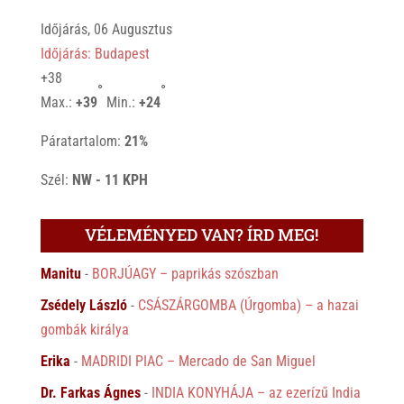
Időjárás, 06 Augusztus
Időjárás: Budapest
+
38
°
°
Max.:
+
39
Min.:
+
24
Páratartalom:
21%
Szél:
NW - 11 KPH
VÉLEMÉNYED VAN? ÍRD MEG!
Manitu
-
BORJÚAGY – paprikás szószban
Zsédely László
-
CSÁSZÁRGOMBA (Úrgomba) – a hazai
gombák királya
Erika
-
MADRIDI PIAC – Mercado de San Miguel
Dr. Farkas Ágnes
-
INDIA KONYHÁJA – az ezerízű India