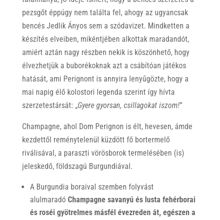
pezsgőt éppúgy nem találta fel, ahogy az ugyancsak
bencés Jedlik Ányos sem a szódavizet. Mindketten a
készítés elveiben, mikéntjében alkottak maradandót,
amiért aztán nagy részben nekik is köszönhető, hogy
élvezhetjük a buborékoknak azt a csábítóan játékos
hatását, ami Perignont is annyira lenyűgözte, hogy a
mai napig élő kolostori legenda szerint így hívta
szerzetestársát: „
Gyere gyorsan, csillagokat iszom!
”
Champagne, ahol Dom Perignon is élt, hevesen, ámde
kezdettől reménytelenül küzdött fő bortermelő
riválisával, a paraszti vörösborok termelésében (is)
jeleskedő, földszagú Burgundiával.
A Burgundia boraival szemben folyvást
alulmaradó
Champagne savanyú és lusta fehérborai
és roséi gyötrelmes másfél évezreden át, egészen a