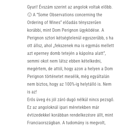
Gyuri! Évszám szerint az angolok voltak előbb.
🙂 A “Some Observations concerning the
Ordering of Wines” előadás tényszerűen
korábbi, mint Dom Perignon ügyködése. A
Perignon sztori kétségtelenül egyszerűbb, s ha
ott állsz, ahol „fekszenek ma is egymás mellett
azt eperney domb tetején a kápolna alatt”,
semmi okot nem látsz ebben kételkedni,
megértem, de attól, hogy azon a helyen a Dom
Perignon történetet mesélik, még egyáltalán
nem biztos, hogy az 100%-ig helytálló is. Nem
is az!
Erős üveg és jól záró dugó nélkül nincs pezsgő.
Ez az angoloknál ipari méretekben már
évtizedekkel korábban rendelkezésre állt, mint
Franciaországban. A tudomány is megvolt,