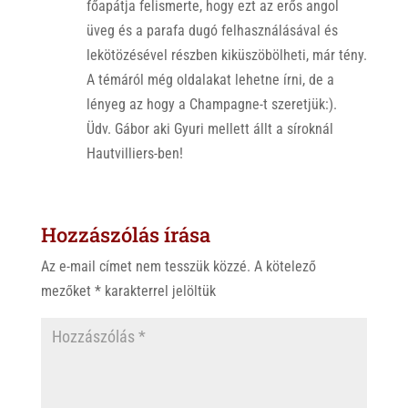
főapátja felismerte, hogy ezt az erős angol
üveg és a parafa dugó felhasználásával és
lekötözésével részben kiküszöbölheti, már tény.
A témáról még oldalakat lehetne írni, de a
lényeg az hogy a Champagne-t szeretjük:).
Üdv. Gábor aki Gyuri mellett állt a síroknál
Hautvilliers-ben!
Hozzászólás írása
Az e-mail címet nem tesszük közzé.
A kötelező
mezőket
*
karakterrel jelöltük