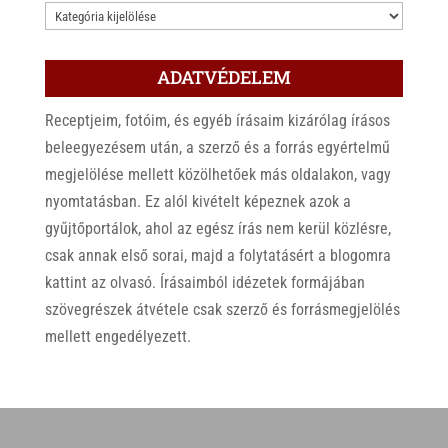
KATEGÓRIÁK
ADATVÉDELEM
Receptjeim, fotóim, és egyéb írásaim kizárólag írásos
beleegyezésem után, a szerző és a forrás egyértelmű
megjelölése mellett közölhetőek más oldalakon, vagy
nyomtatásban. Ez alól kivételt képeznek azok a
gyűjtőportálok, ahol az egész írás nem kerül közlésre,
csak annak első sorai, majd a folytatásért a blogomra
kattint az olvasó. Írásaimból idézetek formájában
szövegrészek átvétele csak szerző és forrásmegjelölés
mellett engedélyezett.