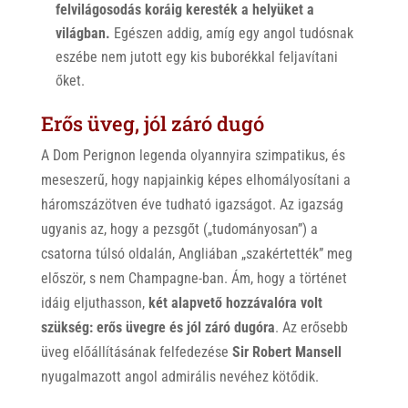
felvilágosodás koráig keresték a helyüket a
világban.
Egészen addig, amíg egy angol tudósnak
eszébe nem jutott egy kis buborékkal feljavítani
őket.
Erős üveg, jól záró dugó
A Dom Perignon legenda olyannyira szimpatikus, és
meseszerű, hogy napjainkig képes elhomályosítani a
háromszázötven éve tudható igazságot. Az igazság
ugyanis az, hogy a pezsgőt („tudományosan”) a
csatorna túlsó oldalán, Angliában „szakértették” meg
először, s nem Champagne-ban. Ám, hogy a történet
idáig eljuthasson,
két alapvető hozzávalóra volt
szükség:
erős üvegre és jól záró dugóra
. Az erősebb
üveg előállításának felfedezése
Sir Robert Mansell
nyugalmazott angol admirális nevéhez kötődik.