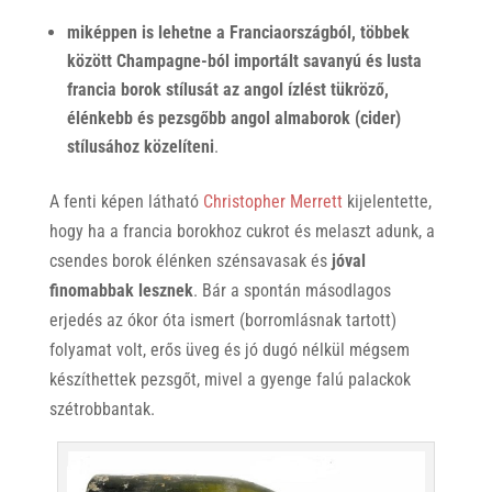
miképpen is lehetne a Franciaországból, többek
között Champagne-ból importált savanyú és lusta
francia borok stílusát az angol ízlést tükröző,
élénkebb és pezsgőbb angol almaborok (cider)
stílusához közelíteni
.
A fenti képen látható
Christopher Merrett
kijelentette,
hogy ha a francia borokhoz cukrot és melaszt adunk, a
csendes borok élénken szénsavasak és
jóval
finomabbak lesznek
. Bár a spontán másodlagos
erjedés az ókor óta ismert (borromlásnak tartott)
folyamat volt, erős üveg és jó dugó nélkül mégsem
készíthettek pezsgőt, mivel a gyenge falú palackok
szétrobbantak.