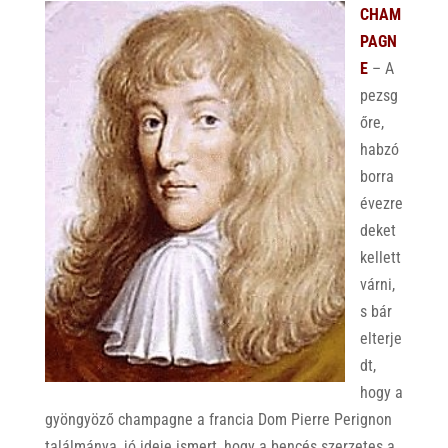
CHAM
PAGN
E
– A
pezsg
őre,
habzó
borra
évezre
deket
kellett
várni,
s bár
elterje
dt,
hogy a
gyöngyöző champagne a francia Dom Pierre Perignon
találmánya, jó ideje ismert, hogy a bencés szerzetes a