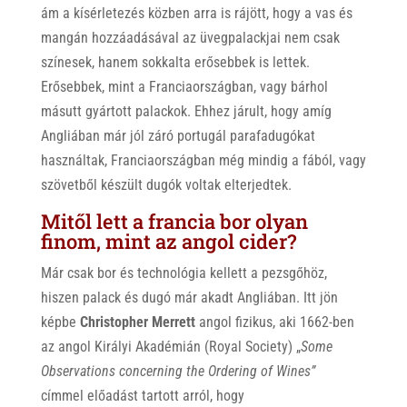
ám a kísérletezés közben arra is rájött, hogy a vas és
mangán hozzáadásával az üvegpalackjai nem csak
színesek, hanem sokkalta erősebbek is lettek.
Erősebbek, mint a Franciaországban, vagy bárhol
másutt gyártott palackok. Ehhez járult, hogy amíg
Angliában már jól záró portugál parafadugókat
használtak, Franciaországban még mindig a fából, vagy
szövetből készült dugók voltak elterjedtek.
Mitől lett a francia bor olyan
finom, mint az angol cider?
Már csak bor és technológia kellett a pezsgőhöz,
hiszen palack és dugó már akadt Angliában. Itt jön
képbe
Christopher Merrett
angol fizikus, aki 1662-ben
az angol Királyi Akadémián (Royal Society) „
Some
Observations concerning the Ordering of Wines”
címmel előadást tartott arról, hogy