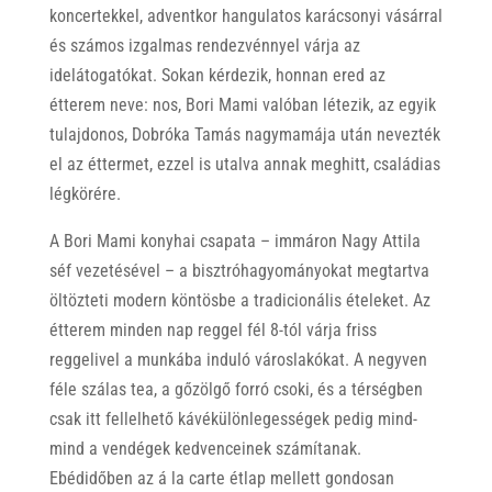
koncertekkel, adventkor hangulatos karácsonyi vásárral
és számos izgalmas rendezvénnyel várja az
idelátogatókat. Sokan kérdezik, honnan ered az
étterem neve: nos, Bori Mami valóban létezik, az egyik
tulajdonos, Dobróka Tamás nagymamája után nevezték
el az éttermet, ezzel is utalva annak meghitt, családias
légkörére.
A Bori Mami konyhai csapata – immáron Nagy Attila
séf vezetésével – a bisztróhagyományokat megtartva
öltözteti modern köntösbe a tradicionális ételeket. Az
étterem minden nap reggel fél 8-tól várja friss
reggelivel a munkába induló városlakókat. A negyven
féle szálas tea, a gőzölgő forró csoki, és a térségben
csak itt fellelhető kávékülönlegességek pedig mind-
mind a vendégek kedvenceinek számítanak.
Ebédidőben az á la carte étlap mellett gondosan