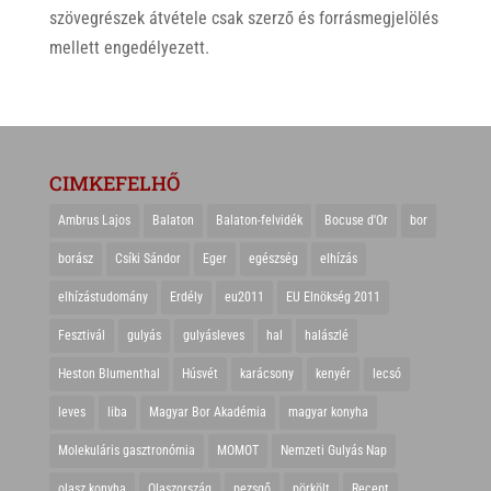
szövegrészek átvétele csak szerző és forrásmegjelölés
mellett engedélyezett.
CIMKEFELHŐ
Ambrus Lajos
Balaton
Balaton-felvidék
Bocuse d'Or
bor
borász
Csíki Sándor
Eger
egészség
elhízás
elhízástudomány
Erdély
eu2011
EU Elnökség 2011
Fesztivál
gulyás
gulyásleves
hal
halászlé
Heston Blumenthal
Húsvét
karácsony
kenyér
lecsó
leves
liba
Magyar Bor Akadémia
magyar konyha
Molekuláris gasztronómia
MOMOT
Nemzeti Gulyás Nap
olasz konyha
Olaszország
pezsgő
pörkölt
Recept