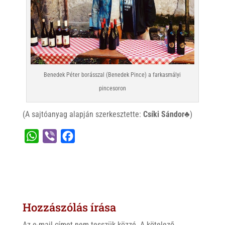
Benedek Péter borásszal (Benedek Pince) a farkasmályi
pincesoron
(A sajtóanyag alapján szerkesztette:
Csíki Sándor♣
)
W
V
F
h
i
a
a
b
c
t
e
e
s
r
b
Hozzászólás írása
A
o
p
o
Az e-mail címet nem tesszük közzé.
A kötelező