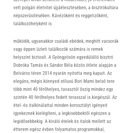
vett polgári életvitel újjáélesztésében, a bisztrókultúra
népszerűsítésében. Kávézóként és reggelizőként,
találkozóhelyként is
működik, ugyanakkor családi ebédek, meghitt vacsorák
vagy éppen üzleti találkozók számára is remek
helyszínt biztosít. A Gyöngyösön egyedülálló bisztró
Dobróka Tamás és Sándor Béla közös ötlete alapján a
Belváros téren 2014 nyarán nyitotta meg kapuit. Az
elegáns, mégis könnyed stílusú Bori Mami belső tere
több mint 40 férőhelyes, tavasztól őszig mindez egy
szintén 40 férőhelyes fedett terasszal is kiegészül. Az
étel- és italkínálattal minden korosztályt igényeit
igyekeznek kielégíteni, a legkisebbektől egészen a
legidősebbekig. A kiváló ételek és italok mellett az
étterem egész évben folyamatos programokkal,