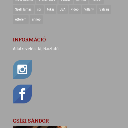
Széll Tamás
sör
tokaj
USA
videó
Villány
Válság
étterem
ünnep
INFORMÁCIÓ
Adatkezelési tájékoztató
CSÍKI SÁNDOR