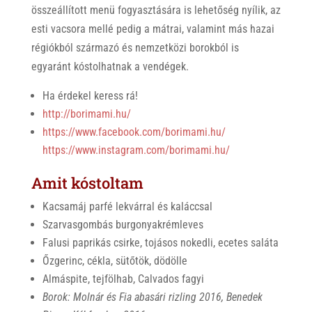
összeállított menü fogyasztására is lehetőség nyílik, az
esti vacsora mellé pedig a mátrai, valamint más hazai
régiókból származó és nemzetközi borokból is
egyaránt kóstolhatnak a vendégek.
Ha érdekel keress rá!
http://borimami.hu/
https://www.facebook.com/borimami.hu/
https://www.instagram.com/borimami.hu/
Amit kóstoltam
Kacsamáj parfé lekvárral és kaláccsal
Szarvasgombás burgonyakrémleves
Falusi paprikás csirke, tojásos nokedli, ecetes saláta
Őzgerinc, cékla, sütőtök, dödölle
Almáspite, tejfölhab, Calvados fagyi
Borok: Molnár és Fia abasári rizling 2016,
Benedek