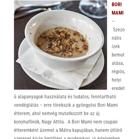
BORI
MAMI
–
Szezo
nális
ízek
bemut
atása,
régiós,
helyi
eredet
ű alapanyagok használata és tudatos, fenntartható
vendéglátás – erre törekszik a gyöngyösi Bori Mami
étterem, ahol nemrég mutatkozott be az új
konyhafőnök, Nagy Attila. A Bori Mami nem csupán
étteremként üzemel a Mátra kapujában, hanem úttörő
szerepet kíván betölteni a modernkori, jó értelemben