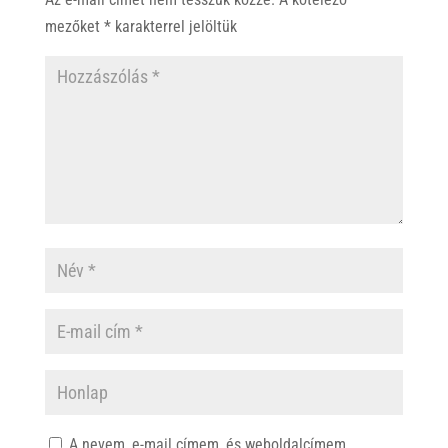
p
k
mezőket
*
karakterrel jelöltük
A nevem, e-mail címem, és weboldalcímem