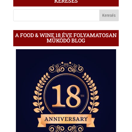
KERESÉS
A
BLOGON
A FOOD & WINE 18 ÉVE FOLYAMATOSAN
MŰKÖDŐ BLOG