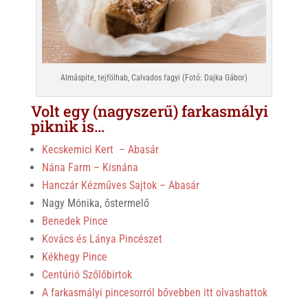
Almáspite, tejfölhab, Calvados fagyi (Fotó: Dajka Gábor)
Volt egy (nagyszerű) farkasmályi
piknik is…
Kecskemici Kert – Abasár
Nána Farm – Kisnána
Hanczár Kézműves Sajtok – Abasár
Nagy Mónika, őstermelő
Benedek Pince
Kovács és Lánya Pincészet
Kékhegy Pince
Centúrió Szőlőbirtok
A farkasmályi pincesorról bővebben itt olvashattok