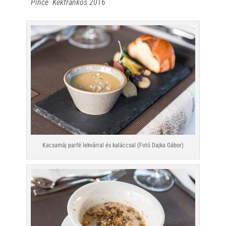
Pince Kékfrankos 2016
Kacsamáj parfé lekvárral és kaláccsal (Fotó Dajka Gábor)