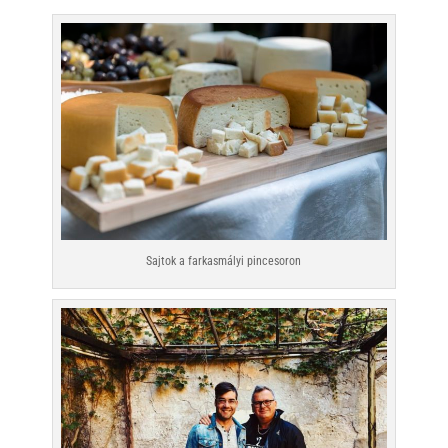
Sajtok a farkasmályi pincesoron