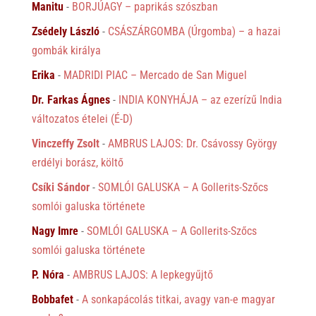
Manitu
-
BORJÚAGY – paprikás szószban
Zsédely László
-
CSÁSZÁRGOMBA (Úrgomba) – a hazai
gombák királya
Erika
-
MADRIDI PIAC – Mercado de San Miguel
Dr. Farkas Ágnes
-
INDIA KONYHÁJA – az ezerízű India
változatos ételei (É-D)
Vinczeffy Zsolt
-
AMBRUS LAJOS: Dr. Csávossy György
erdélyi borász, költő
Csíki Sándor
-
SOMLÓI GALUSKA – A Gollerits-Szőcs
somlói galuska története
Nagy Imre
-
SOMLÓI GALUSKA – A Gollerits-Szőcs
somlói galuska története
P. Nóra
-
AMBRUS LAJOS: A lepkegyűjtő
Bobbafet
-
A sonkapácolás titkai, avagy van-e magyar