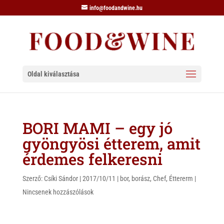
info@foodandwine.hu
Oldal kiválasztása
BORI MAMI – egy jó
gyöngyösi étterem, amit
érdemes felkeresni
Szerző:
Csíki Sándor
|
2017/10/11
|
bor
,
borász
,
Chef
,
Éttererm
|
Nincsenek hozzászólások