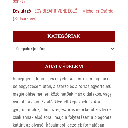
sonka?
Egy utazó
-
EGY BIZARR VENDÉGLŐ – Micheller Csárda
(Szilsárkány)
KATEGÓRIÁK
KATEGÓRIÁK
ADATVÉDELEM
Receptjeim, fotóim, és egyéb írásaim kizárólag írásos
beleegyezésem után, a szerző és a forrás egyértelmű
megjelölése mellett közölhetőek más oldalakon, vagy
nyomtatásban. Ez alól kivételt képeznek azok a
gyűjtőportálok, ahol az egész írás nem kerül közlésre,
csak annak első sorai, majd a folytatásért a blogomra
kattint az olvasó. Írásaimból idézetek formájában