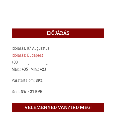
IDŐJÁRÁS
Időjárás, 07 Augusztus
Időjárás: Budapest
+
33
°
°
Max.:
+
35
Min.:
+
23
Páratartalom:
39%
Szél:
NW - 21 KPH
VÉLEMÉNYED VAN? ÍRD MEG!