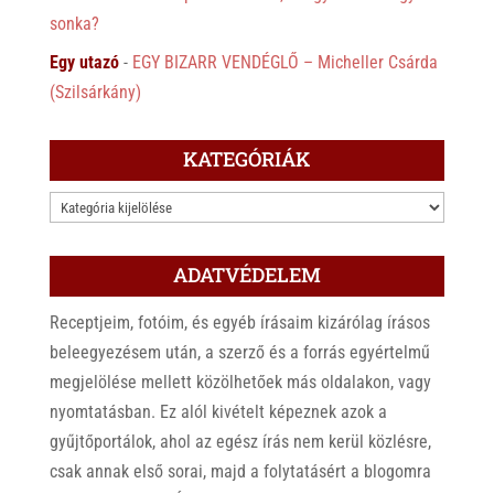
sonka?
Egy utazó
-
EGY BIZARR VENDÉGLŐ – Micheller Csárda
(Szilsárkány)
KATEGÓRIÁK
KATEGÓRIÁK
ADATVÉDELEM
Receptjeim, fotóim, és egyéb írásaim kizárólag írásos
beleegyezésem után, a szerző és a forrás egyértelmű
megjelölése mellett közölhetőek más oldalakon, vagy
nyomtatásban. Ez alól kivételt képeznek azok a
gyűjtőportálok, ahol az egész írás nem kerül közlésre,
csak annak első sorai, majd a folytatásért a blogomra