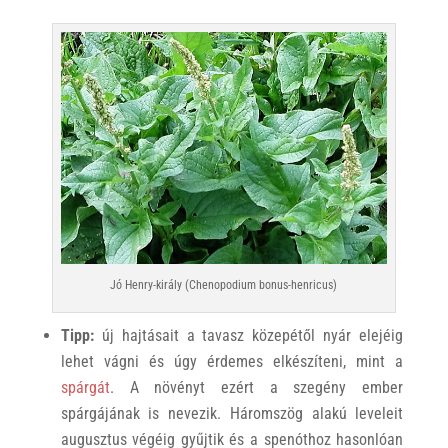
Jó Henry-király (Chenopodium bonus-henricus)
Tipp:
új hajtásait a tavasz közepétől nyár elejéig
lehet vágni és úgy érdemes elkészíteni, mint a
spárgát
. A növényt ezért a szegény ember
spárgájának is nevezik. Háromszög alakú leveleit
augusztus végéig gyűjtik és a spenóthoz hasonlóan