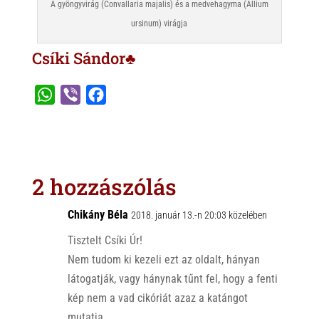
A gyöngyvirág (Convallaria majalis) és a medvehagyma (Allium
ursinum) virágja
Csíki Sándor♣
W
V
F
h
i
a
a
b
c
t
e
e
s
r
b
2 hozzászólás
A
o
p
o
Chikány Béla
2018. január 13.-n 20:03 közelében
p
k
Tisztelt Csíki Úr!
Nem tudom ki kezeli ezt az oldalt, hányan
látogatják, vagy hánynak tűnt fel, hogy a fenti
kép nem a vad cikóriát azaz a katángot
mutatja.