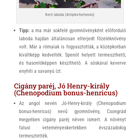
Kerti laboda (Atriplex-hortensis)
Tipp:
a ma már sokfelé gyomnövényként előforduló
laboda hajdan általánosan elterjedt főzeléknövény
volt. Már a rómaiak is fogyasztották, a középkorban
kiváltképp kedvelték. Spenót helyett termeszthető,
és hasonlóképpen készíthető. A sóskával keverve
enyhíti a savanyú ízt.
Cigány paréj, Jó Henry-király
(Chenopodium bonus-henricus)
Az angol nevén Jó-Henry-király (Chenopodium
bonus-henricus) nevű gyomnövény, Csongrád
megyében cigány paréj néven ismert. A növényt
falusi veteményeskertekben évszázadokig
termesztették.