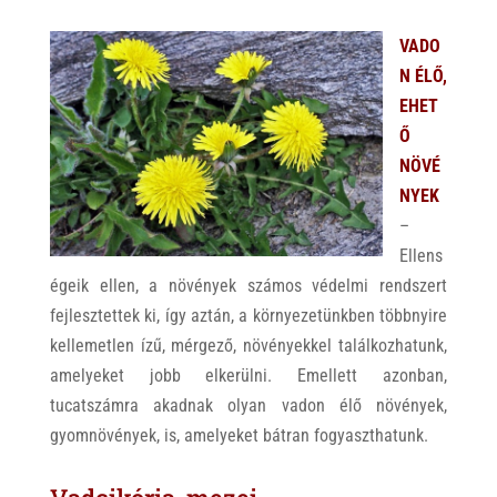
VADO
N ÉLŐ,
EHET
Ő
NÖVÉ
NYEK
–
Ellens
égeik ellen, a növények számos védelmi rendszert
fejlesztettek ki, így aztán, a környezetünkben többnyire
kellemetlen ízű, mérgező, növényekkel találkozhatunk,
amelyeket jobb elkerülni. Emellett azonban,
tucatszámra akadnak olyan vadon élő növények,
gyomnövények, is, amelyeket bátran fogyaszthatunk.