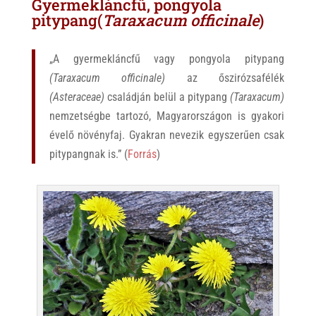
Gyermekláncfű, pongyola
pitypang(
Taraxacum officinale
)
„A gyermekláncfű vagy pongyola pitypang
(Taraxacum officinale)
az őszirózsafélék
(Asteraceae)
családján belül a pitypang
(Taraxacum)
nemzetségbe tartozó, Magyarországon is gyakori
évelő növényfaj. Gyakran nevezik egyszerűen csak
pitypangnak is.” (
Forrás
)