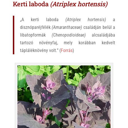
Kerti laboda
(Atriplex hortensis)
„A kerti laboda
(Atriplex hortensis)
a
disznóparéjfélék
(Amaranthaceae)
családján belül a
libatopformák
(Chenopodioideae)
alcsaládjába
tartozó növényfaj, mely korábban kedvelt
tápláléknövény volt.” (
Forrás
)