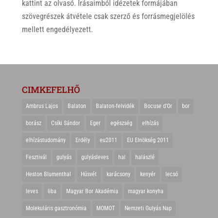
kattint az olvasó. Írásaimból idézetek formájában
szövegrészek átvétele csak szerző és forrásmegjelölés
mellett engedélyezett.
CIMKEFELHŐ
Ambrus Lajos
Balaton
Balaton-felvidék
Bocuse d'Or
bor
borász
Csíki Sándor
Eger
egészség
elhízás
elhízástudomány
Erdély
eu2011
EU Elnökség 2011
Fesztivál
gulyás
gulyásleves
hal
halászlé
Heston Blumenthal
Húsvét
karácsony
kenyér
lecsó
leves
liba
Magyar Bor Akadémia
magyar konyha
Molekuláris gasztronómia
MOMOT
Nemzeti Gulyás Nap