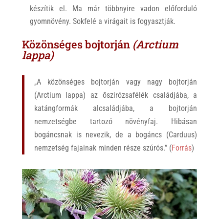
készítik el. Ma már többnyire vadon előforduló
gyomnövény. Sokfelé a virágait is fogyasztják.
Közönséges bojtorján
(Arctium
lappa)
„A közönséges bojtorján vagy nagy bojtorján
(Arctium lappa) az őszirózsafélék családjába, a
katángformák alcsaládjába, a bojtorján
nemzetségbe tartozó növényfaj. Hibásan
bogáncsnak is nevezik, de a bogáncs (Carduus)
nemzetség fajainak minden része szúrós.” (
Forrás
)