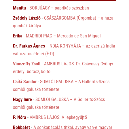
Manitu
-
BORJÚAGY – paprikás szószban
Zsédely László
-
CSÁSZÁRGOMBA (Úrgomba) – a hazai
gombák királya
Erika
-
MADRIDI PIAC – Mercado de San Miguel
Dr. Farkas Ágnes
-
INDIA KONYHÁJA – az ezerízű India
változatos ételei (É-D)
Vinczeffy Zsolt
-
AMBRUS LAJOS: Dr. Csávossy György
erdélyi borász, költő
Csíki Sándor
-
SOMLÓI GALUSKA – A Gollerits-Szőcs
somlói galuska története
Nagy Imre
-
SOMLÓI GALUSKA – A Gollerits-Szőcs
somlói galuska története
P. Nóra
-
AMBRUS LAJOS: A lepkegyűjtő
Bobbafet
-
A sonkapácolás titkai, avagy van-e magyar