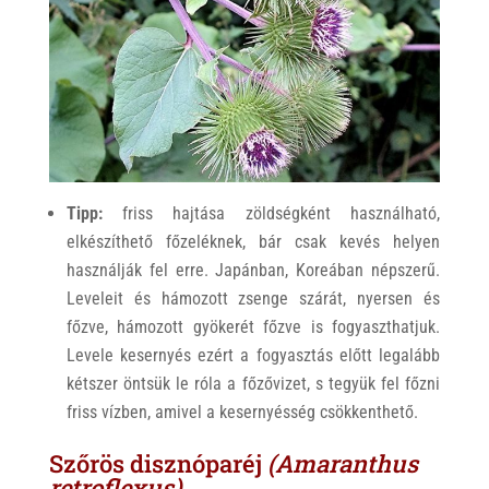
Tipp:
friss hajtása zöldségként használható,
elkészíthető főzeléknek, bár csak kevés helyen
használják fel erre. Japánban, Koreában népszerű.
Leveleit és hámozott zsenge szárát, nyersen és
főzve, hámozott gyökerét főzve is fogyaszthatjuk.
Levele kesernyés ezért a fogyasztás előtt legalább
kétszer öntsük le róla a főzővizet, s tegyük fel főzni
friss vízben, amivel a kesernyésség csökkenthető.
Szőrös disznóparéj
(Amaranthus
retroflexus)