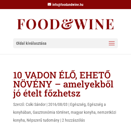
info@foodandwine.hu
Oldal kiválasztása
10 VADON ÉLŐ, EHETŐ
NÖVÉNY – amelyekből
jó ételt főzhetsz
Szerző:
Csíki Sándor
|
2016/08/03
|
Egészség
,
Egészség a
konyhában
,
Gasztronómia történet
,
magyar konyha
,
nemzetközi
konyha
,
Népszerű tudomány
|
2 hozzászólás