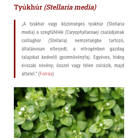
Tyúkhúr
(Stellaria media)
„A tyúkhúr vagy közönséges tyúkhúr
(Stellaria
media)
a szegfűfélék
(Caryophyllaceae)
családjának
csillaghúr
(Stellaria)
nemzetségbe tartozó,
általánosan elterjedt, a nitrogénben gazdag
talajokat kedvelő gyomnövényfaj. Egyéves, hideg
évszaki növény; ősszel vagy télen csírázik, majd
áttelel.” (
Forrás
)