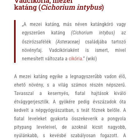
Vadcikória, mezei
katáng (
Cichorium intybus
)
„A mezei katáng, más néven katángkóró vagy
egyszerűen katáng
(Cichorium intybus)
az
őszirózsafélék
(Asteraceae)
családjába tartozó
növényfaj. Vadcikóriaként is ismert, mivel
nemesített változata a
cikória
.” (wiki)
A mezei katáng egyike a legnagyszerűbb vadon élő,
ehető növény, s a világ számos részén népszerű.
Tavasszal a kesernyés, fiatal hajtások kiváló
étvágygerjesztők. A gyökére pedig évszázadok óta
kedvelt a népgyógyászatban, s teát főznek belőle. A
fiatal leveleket gyakorta összekeverik a pongyola
pitypang leveleivel, de azoknál kicsit nagyobb,
nyúlánkabb, s kevésbé szabályosan fogazott. A