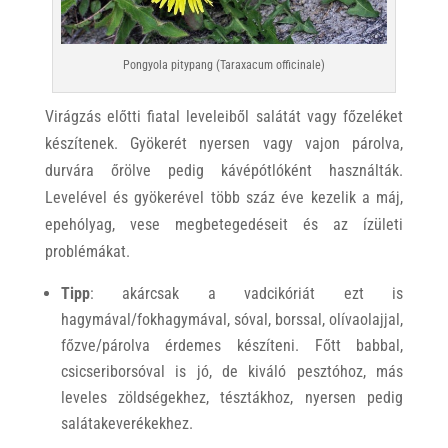
Pongyola pitypang (Taraxacum officinale)
Virágzás előtti fiatal leveleiből salátát vagy főzeléket
készítenek. Gyökerét nyersen vagy vajon párolva,
durvára őrölve pedig kávépótlóként használták.
Levelével és gyökerével több száz éve kezelik a máj,
epehólyag, vese megbetegedéseit és az ízületi
problémákat.
Tipp
: akárcsak a vadcikóriát ezt is
hagymával/fokhagymával, sóval, borssal, olívaolajjal,
főzve/párolva érdemes készíteni. Főtt babbal,
csicseriborsóval is jó, de kiváló pesztóhoz, más
leveles zöldségekhez, tésztákhoz, nyersen pedig
salátakeverékekhez.