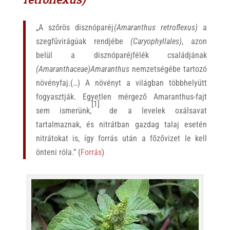
„A szőrös disznóparéj
(Amaranthus retroflexus)
a
szegfűvirágúak rendjébe
(Caryophyllales)
, azon
belül a disznóparéjfélék családjának
(Amaranthaceae)
Amaranthus
nemzetségébe tartozó
növényfaj.(…) A növényt a világban többhelyütt
fogyasztják. Egyetlen mérgező Amaranthus-fajt
[1]
sem ismerünk,
de a levelek oxálsavat
tartalmaznak, és nitrátban gazdag talaj esetén
nitrátokat is, így forrás után a főzővizet le kell
önteni róla.” (
Forrás
)