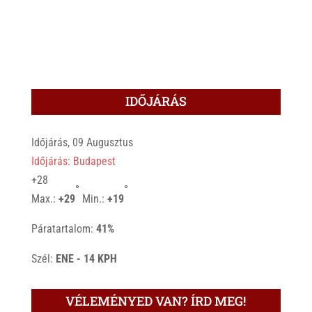
IDŐJÁRÁS
Időjárás, 09 Augusztus
Időjárás: Budapest
+
28
°
°
Max.:
+
29
Min.:
+
19
Páratartalom:
41%
Szél:
ENE - 14 KPH
VÉLEMÉNYED VAN? ÍRD MEG!