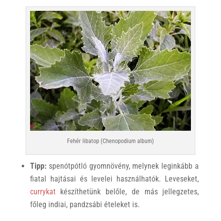
Fehér libatop (Chenopodium album)
Tipp:
spenótpótló gyomnövény, melynek leginkább a
fiatal hajtásai és levelei használhatók. Leveseket,
currykat
készíthetünk belőle, de más jellegzetes,
főleg indiai, pandzsábi ételeket is.