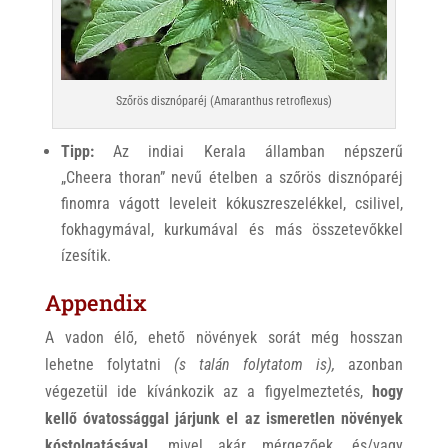
Szőrös disznóparéj (Amaranthus retroflexus)
Tipp:
Az indiai Kerala államban népszerű
„Cheera thoran” nevű ételben a szőrös disznóparéj
finomra vágott leveleit kókuszreszelékkel, csilivel,
fokhagymával, kurkumával és más összetevőkkel
ízesítik.
Appendix
A vadon élő, ehető növények sorát még hosszan
lehetne folytatni
(s talán folytatom is),
azonban
végezetül ide kívánkozik az a figyelmeztetés,
hogy
kellő óvatossággal járjunk el az ismeretlen növények
kóstolgatásával,
mivel akár mérgezőek, és/vagy