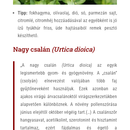
Tipp:
fokhagyma, olívaolaj, dió, só, parmezán sajt,
citromlé, citromhéj hozzáadásával az egyébként is jó
ízű tyúkhúr friss, üde hajtásaiból remek pesztó
készíthető.
Nagy csalán
(Urtica dioica)
„A nagy csalán
(Urtica dioica)
az egyik
legismertebb gyom- és gyógynövény. A „csalán”
(csolyán) elnevezést valójában több faj
gyűjtőneveként használjuk. Ezek azonban az
ajakos virágú árvacsalánoktól virágszerkezetükben
alapvetően különböznek. A növény pollenszórása
június elejétől október végéig tart.(…) A csalánszőr
hangyasavat, acetilkolint, szerotonint és hisztamint
tartalmaz, ezért fájdalmas és égető a