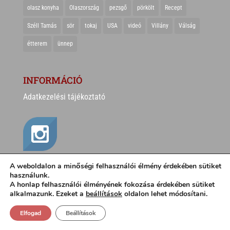
olasz konyha
Olaszország
pezsgő
pörkölt
Recept
Széll Tamás
sör
tokaj
USA
videó
Villány
Válság
étterem
ünnep
INFORMÁCIÓ
Adatkezelési tájékoztató
A weboldalon a minőségi felhasználói élmény érdekében sütiket
használunk.
A honlap felhasználói élményének fokozása érdekében sütiket
alkalmazunk. Ezeket a
beállítások
oldalon lehet módosítani.
Elfogad
Beállítások
CSÍKI SÁNDOR