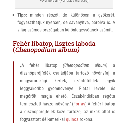
Kövér porcsin (Portulaca oleracea)
Tipp:
minden részét, de különösen a gyökerét,
fogyaszthatjuk nyersen, de savanyítva, párolva is. A
világ számos országában különlegességnek számít.
Fehér libatop, lisztes laboda
(
Chenopodium album)
„A fehér libatop
(Chenopodium album)
a
disznóparéjfélék családjába tartozó növényfaj, a
magyarországi kertek, szántóföldek egyik
leggyakoribb gyomnövénye. Fiatal levelei és
megőrölt magja ehető, Észak-Indiában régóta
termesztett haszonnövény.” (
Forrás
) A fehér libatop
a disznóparéjfélék közé tartozó, az inkák által is
fogyasztott dél-amerikai
quinoa
rokona.