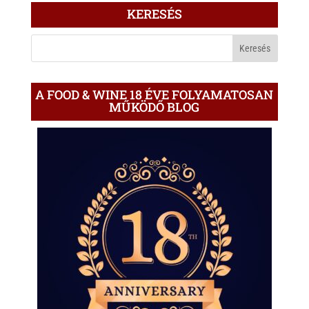
ÍRÁS
KERESÉS
A
BLOGON
A FOOD & WINE 18 ÉVE FOLYAMATOSAN
MŰKÖDŐ BLOG