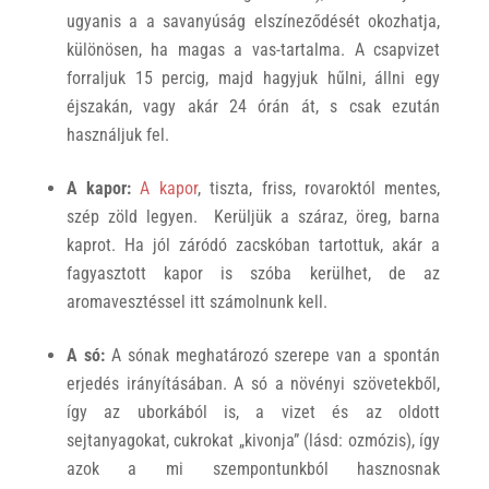
ugyanis a a savanyúság elszíneződését okozhatja,
különösen, ha magas a vas-tartalma. A csapvizet
forraljuk 15 percig, majd hagyjuk hűlni, állni egy
éjszakán, vagy akár 24 órán át, s csak ezután
használjuk fel.
A kapor:
A kapor
, tiszta, friss, rovaroktól mentes,
szép zöld legyen. Kerüljük a száraz, öreg, barna
kaprot. Ha jól záródó zacskóban tartottuk, akár a
fagyasztott kapor is szóba kerülhet, de az
aromavesztéssel itt számolnunk kell.
A só:
A sónak meghatározó szerepe van a spontán
erjedés irányításában. A só a növényi szövetekből,
így az uborkából is, a vizet és az oldott
sejtanyagokat, cukrokat „kivonja” (lásd: ozmózis), így
azok a mi szempontunkból hasznosnak