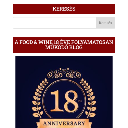
ÍRÁS
KERESÉS
A
BLOGON
A FOOD & WINE 18 ÉVE FOLYAMATOSAN
MŰKÖDŐ BLOG