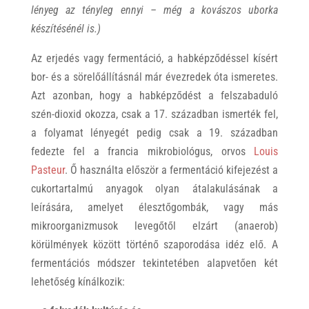
lényeg az tényleg ennyi – még a kovászos uborka
készítésénél is.)
Az erjedés vagy fermentáció, a habképződéssel kísért
bor- és a sörelőállításnál már évezredek óta ismeretes.
Azt azonban, hogy a habképződést a felszabaduló
szén-dioxid okozza, csak a 17. században ismerték fel,
a folyamat lényegét pedig csak a 19. században
fedezte fel a francia mikrobiológus, orvos
Louis
Pasteur
. Ő használta először a fermentáció kifejezést a
cukortartalmú anyagok olyan átalakulásának a
leírására, amelyet élesztőgombák, vagy más
mikroorganizmusok levegőtől elzárt (anaerob)
körülmények között történő szaporodása idéz elő. A
fermentációs módszer tekintetében alapvetően két
lehetőség kínálkozik: