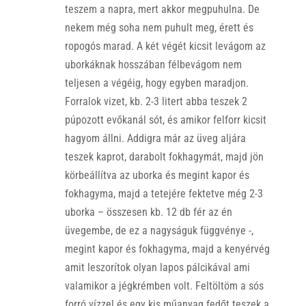
teszem a napra, mert akkor megpuhulna. De
nekem még soha nem puhult meg, érett és
ropogós marad. A két végét kicsit levágom az
uborkáknak hosszában félbevágom nem
teljesen a végéig, hogy egyben maradjon.
Forralok vizet, kb. 2-3 litert abba teszek 2
púpozott evőkanál sót, és amikor felforr kicsit
hagyom állni. Addigra már az üveg aljára
teszek kaprot, darabolt fokhagymát, majd jön
körbeállítva az uborka és megint kapor és
fokhagyma, majd a tetejére fektetve még 2-3
uborka – összesen kb. 12 db fér az én
üvegembe, de ez a nagyságuk függvénye -,
megint kapor és fokhagyma, majd a kenyérvég
amit leszorítok olyan lapos pálcikával ami
valamikor a jégkrémben volt. Feltöltöm a sós
forró vízzel és egy kis műanyag fedőt teszek a