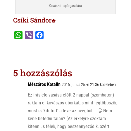
Kovászolt spárgasaláta
Csíki Sándor♣
W
V
F
h
i
a
a
b
c
t
e
e
s
r
b
5 hozzászólás
A
o
p
o
Mészáros Katalin
2016. július 25.-n 21:36 közelében
p
k
Ez írás elolvasása előtt 2 nappal (szombaton)
raktam el kovászos uborkát, s mint legtöbbször,
most is ‘kifutott’ a leve az üvegből … 🙁 Nem
kéne befedni talán? (Az erkélyre szoktam
kitenni, s félek, hogy beszennyeződik, azért