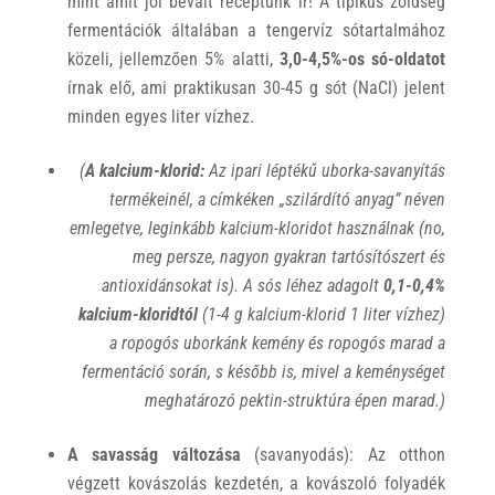
mint amit jól bevált receptünk ír!
A tipikus zöldség
fermentációk általában a tengervíz sótartalmához
közeli, jellemzően 5% alatti,
3,0-4,5%-os
só-oldatot
írnak elő, ami praktikusan 30-45 g sót (NaCl) jelent
minden egyes liter vízhez.
(
A kalcium-klorid:
Az ipari léptékű uborka-savanyítás
termékeinél, a címkéken „szilárdító anyag” néven
emlegetve, leginkább kalcium-kloridot használnak (no,
meg persze, nagyon gyakran tartósítószert és
antioxidánsokat is). A sós léhez adagolt
0,1-0,4%
kalcium-kloridtól
(1-4 g kalcium-klorid 1 liter vízhez)
a ropogós uborkánk kemény és ropogós marad a
fermentáció során, s később is, mivel a keménységet
meghatározó pektin-struktúra épen marad.)
A savasság változása
(savanyodás): Az otthon
végzett kovászolás kezdetén, a kovászoló folyadék