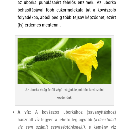
az uborka puhulásáért felelős enzimek. Az uborka
behasításával több cukormolekula jut a kovászoló
folyadékba, abból pedig több tejsav képződhet, ezért
(is) érdemes megtenni.
Az uborka virág felőli végét vágjuk le, mielőtt kovászolni
kezdenénk!
A víz:
A kovászos uborkához (savanyításhoz)
használt víz legyen a lehető leglágyabb
(a desztillált
víz sem számít szentségtörésnek!), a
kemény víz