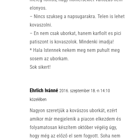
elonyos.
– Nincs szukseg a napsugarakra. Telen is lehet
kovaszolni.
– En nem csak uborkat, hanem karfiolt es pici
patiszont is kovaszolok. Mindenki imadja!
* Hala Istennek nekem meg nem puhult meg
sosem az uborkam.
Sok sikert!
Ehrlich Ivánné
2016. szeptember 18.-n 14:10
közelében
Nagyon szeretjük a kovászos uborkát, ezért
amikor már megjelenik a piacon elkezdem és
folyamatosan készítem október végéig úgy,
hogy még az előző el sem fogyott. Soha nem