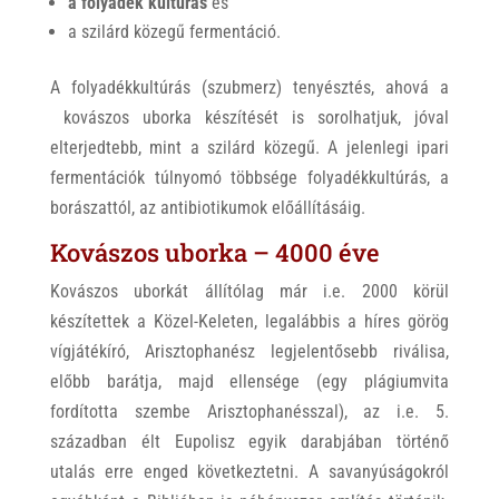
a folyadék kultúrás
és
a szilárd közegű fermentáció.
A folyadékkultúrás (szubmerz) tenyésztés, ahová a
kovászos uborka készítését is sorolhatjuk, jóval
elterjedtebb, mint a szilárd közegű. A jelenlegi ipari
fermentációk túlnyomó többsége folyadékkultúrás, a
borászattól, az antibiotikumok előállításáig.
Kovászos uborka – 4000 éve
Kovászos uborkát állítólag már i.e. 2000 körül
készítettek a Közel-Keleten, legalábbis a híres görög
vígjátékíró, Arisztophanész legjelentősebb riválisa,
előbb barátja, majd ellensége (egy plágiumvita
fordította szembe Arisztophanésszal), az i.e. 5.
században élt Eupolisz egyik darabjában történő
utalás erre enged következtetni. A savanyúságokról