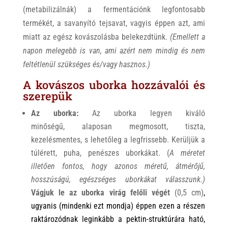
(metabilizálnák) a fermentációnk legfontosabb
termékét, a savanyító tejsavat, vagyis éppen azt, ami
miatt az egész kovászolásba belekezdtünk.
(Emellett a
napon melegebb is van, ami azért nem mindig és nem
feltétlenül szükséges és/vagy hasznos.)
A kovászos uborka hozzávalói és
szerepük
Az uborka:
Az uborka legyen kiváló
minőségű, alaposan megmosott, tiszta,
kezelésmentes, s lehetőleg a legfrissebb. Kerüljük a
túlérett, puha, penészes uborkákat. (
A méretet
illetően fontos, hogy azonos méretű, átmérőjű,
hosszúságú, egészséges uborkákat válasszunk.)
Vágjuk le az uborka
virág felőli végét
(0,5 cm)
,
ugyanis (mindenki ezt mondja) éppen ezen a részen
raktározódnak leginkább a pektin-struktúrára ható,