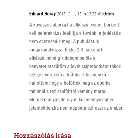
Eduard Boray
2018. július 15.-n 12:22 közelében
A kovászos uborka,ha elkészül csipet borként
kell belerakni,az leállítja a további erjedést,és
nem ecetesedik meg. A puhulást is
megakadályozza. Én,ha 2-3 nap alatt
elkészül,mindig kidobom belőle a
kenyeret,átszűröm a levét,csipetborként rakok
bele,és berakom a hűtőbe. Idős néniktől
hallottam,hogy a befőttek,meg az uborka,
minimális réz szulfáttól kemény marad.
Mérgező ugyan,de olyan kis mennyiségben
jelentéktlen,ha nem naponta ezt eszi az ember.
Hozzászólás írása