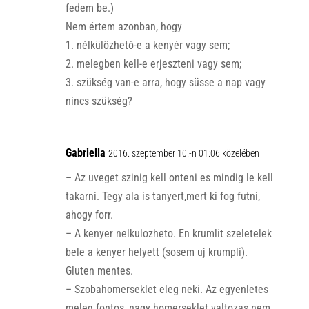
fedem be.)
Nem értem azonban, hogy
1. nélkülözhető-e a kenyér vagy sem;
2. melegben kell-e erjeszteni vagy sem;
3. szükség van-e arra, hogy süsse a nap vagy
nincs szükség?
Gabriella
2016. szeptember 10.-n 01:06 közelében
– Az uveget szinig kell onteni es mindig le kell
takarni. Tegy ala is tanyert,mert ki fog futni,
ahogy forr.
– A kenyer nelkulozheto. En krumlit szeletelek
bele a kenyer helyett (sosem uj krumpli).
Gluten mentes.
– Szobahomerseklet eleg neki. Az egyenletes
meleg fontos, nagy homerseklet valtozas nem