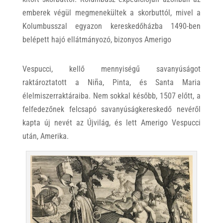
emberek végül megmenekültek a skorbuttól, mivel a
Kolumbusszal egyazon kereskedőházba 1490-ben
belépett hajó ellátmányozó, bizonyos Amerigo
Vespucci, kellő mennyiségű savanyúságot
raktároztatott a Niña, Pinta, és Santa Maria
élelmiszerraktáraiba. Nem sokkal később, 1507 előtt, a
felfedezőnek felcsapó savanyúságkereskedő nevéről
kapta új nevét az Újvilág, és lett Amerigo Vespucci
után, Amerika.