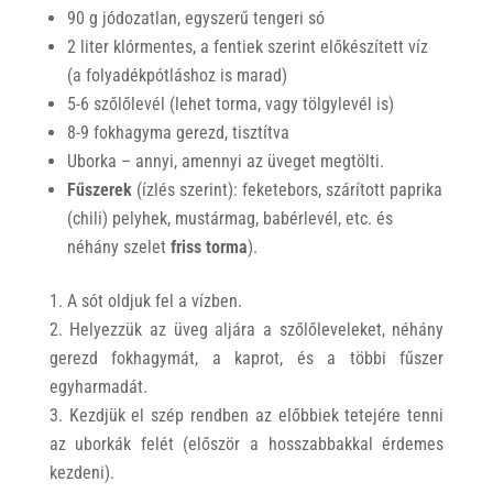
90 g jódozatlan, egyszerű tengeri só
2 liter klórmentes, a fentiek szerint előkészített víz
(a folyadékpótláshoz is marad)
5-6 szőlőlevél (lehet torma, vagy tölgylevél is)
8-9 fokhagyma gerezd, tisztítva
Uborka – annyi, amennyi az üveget megtölti.
Fűszerek
(ízlés szerint): feketebors, szárított paprika
(chili) pelyhek, mustármag, babérlevél, etc. és
néhány szelet
friss torma
).
A sót oldjuk fel a vízben.
Helyezzük az üveg aljára a szőlőleveleket, néhány
gerezd fokhagymát, a kaprot, és a többi fűszer
egyharmadát.
Kezdjük el szép rendben az előbbiek tetejére tenni
az uborkák felét (először a hosszabbakkal érdemes
kezdeni).