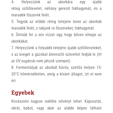
Helyezzünk az uborkára egy újabb
réteg szőlőlevelet, néhány gerezd fokhagymát, és a
maradék fűszerek felét.
Tegyük az előbbi réteg tetejére tenni az uborkák
maradék felét, s rakjunk rá fűszereket, fokhagymát.
Öntsük fel a sós vízzel úgy, hogy bőven ellepje az
uborkákat.
Helyezzünk a folyadék tetejére újabb szőlőleveleket,
s az üveget a gázokat áteresztő szövettel fedjük le
(itt
az UV-sugárzás nem játszik szerepet).
Fermentáljuk az uborkát hűvös, szellős helyen 15-
20°C hőmérsékleten, amíg a kívánt állagot, ízt el nem
éri.
Egyebek
Kovászolni nagyon sokféle nővényt lehet. Káposztát,
okrát, babot, vagy akár az alábbi képen látható