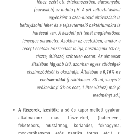
léhez, ezért ott, értelemszerűen, alacsonyabb
(savasabb) az induló pH. A pH változtatásával
egyébként a szén-dioxid eltávozását is
befolyásolni lehet és a tejsavtermelő baktériumokra is
hatással van. A kezdeti pH tehát meglehetősen
lényeges paraméter. Azokban az esetekben, amikor a
recept ecetsav hozzáadást is írja, használjunk 5%-os,
tiszta, átlátszó, színtelen ecetet. Az almaecet
általában lágyabb ízű, azonban egyes zöldségek
elszíneződését is okozhatja. Általában a
0,16%-os
ecetsav-oldat
(praktikusan: 30 ml, vagyis 2
evőkanálnyi 5%-os ecet, 1 liter vízhez) már jó
eredményt ad.)
A fűszerek, ízesítők
: a só és kapor mellett gyakran
alkalmazunk más fűszereket, (babérlevél,
feketebors, mustármag, koriander, fokhagyma,
mogyoróhagyma, erős paprika, torma, etc.) is,