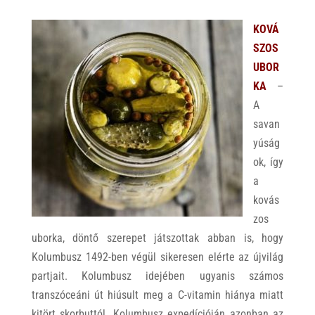
KOVÁ
SZOS
UBOR
KA
–
A
savan
yúság
ok, így
a
kovás
zos
uborka, döntő szerepet játszottak abban is, hogy
Kolumbusz 1492-ben végül sikeresen elérte az újvilág
partjait. Kolumbusz idejében ugyanis számos
transzóceáni út hiúsult meg a C-vitamin hiánya miatt
kitört skorbuttól. Kolumbusz expedícióján azonban az