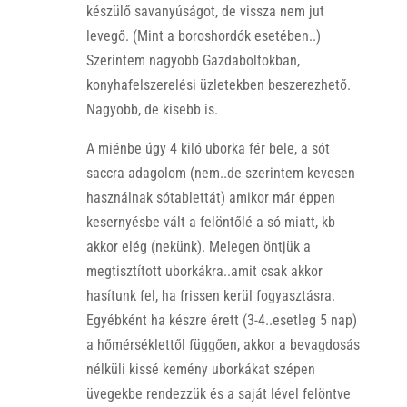
készülő savanyúságot, de vissza nem jut
levegő. (Mint a boroshordók esetében..)
Szerintem nagyobb Gazdaboltokban,
konyhafelszerelési üzletekben beszerezhető.
Nagyobb, de kisebb is.
A miénbe úgy 4 kiló uborka fér bele, a sót
saccra adagolom (nem..de szerintem kevesen
használnak sótablettát) amikor már éppen
kesernyésbe vált a felöntőlé a só miatt, kb
akkor elég (nekünk). Melegen öntjük a
megtisztított uborkákra..amit csak akkor
hasítunk fel, ha frissen kerül fogyasztásra.
Egyébként ha készre érett (3-4..esetleg 5 nap)
a hőmérséklettől függően, akkor a bevagdosás
nélküli kissé kemény uborkákat szépen
üvegekbe rendezzük és a saját lével felöntve