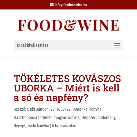
info@foodandwine.hu
Oldal kiválasztása
TÖKÉLETES KOVÁSZOS
UBORKA – Miért is kell
a só és napfény?
Szerző:
Csíki Sándor
|
2016/07/22
|
Amerikai konyha
,
Gasztronómia történet
,
magyar konyha
,
Népszerű tudomány
,
Recept
,
zsidó konyha
|
5 hozzászólás