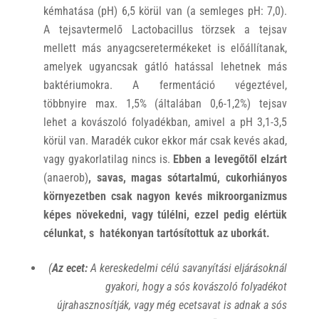
kémhatása (pH) 6,5 körül van (a semleges pH: 7,0).
A tejsavtermelő Lactobacillus törzsek a tejsav
mellett más anyagcseretermékeket is előállítanak,
amelyek ugyancsak gátló hatással lehetnek más
baktériumokra. A fermentáció végeztével,
többnyire max. 1,5% (általában 0,6-1,2%) tejsav
lehet a kovászoló folyadékban, amivel a pH 3,1-3,5
körül van. Maradék cukor ekkor már csak kevés akad,
vagy gyakorlatilag nincs is.
Ebben a levegőtől elzárt
(anaerob)
, savas, magas sótartalmú, cukorhiányos
környezetben csak nagyon kevés mikroorganizmus
képes növekedni, vagy túlélni, ezzel pedig elértük
célunkat, s hatékonyan tartósítottuk az uborkát.
(
Az ecet:
A kereskedelmi célú savanyítási eljárásoknál
gyakori, hogy a sós kovászoló folyadékot
újrahasznosítják, vagy még ecetsavat is adnak a sós