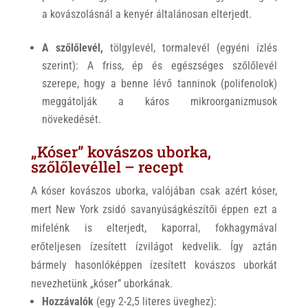
a kovászolásnál a kenyér általánosan elterjedt.
A szőlőlevél,
tölgylevél, tormalevél (egyéni ízlés
szerint): A friss, ép és egészséges szőlőlevél
szerepe, hogy a benne lévő tanninok (polifenolok)
meggátolják a káros mikroorganizmusok
növekedését.
„Kóser” kovászos uborka,
szőlőlevéllel – recept
A kóser kovászos uborka, valójában csak azért kóser,
mert New York zsidó savanyúságkészítői éppen ezt a
mifelénk is elterjedt, kaporral, fokhagymával
erőteljesen ízesített ízvilágot kedvelik. Így aztán
bármely hasonlóképpen ízesített kovászos uborkát
nevezhetünk „kóser” uborkának.
Hozzávalók
(egy 2-2,5 literes üveghez):