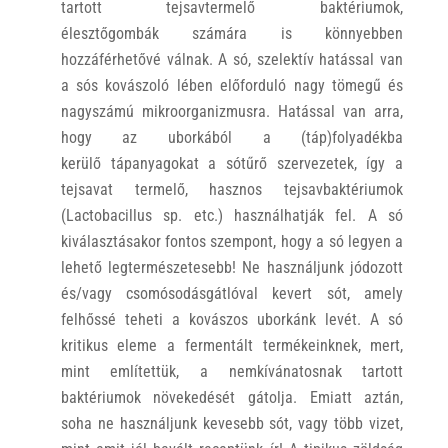
tartott tejsavtermelő baktériumok,
élesztőgombák számára is könnyebben
hozzáférhetővé válnak. A só, szelektív hatással van
a sós kovászoló lében előforduló nagy tömegű és
nagyszámú mikroorganizmusra. Hatással van arra,
hogy az uborkából a (táp)folyadékba
kerülő tápanyagokat a sótűrő szervezetek, így a
tejsavat termelő, hasznos tejsavbaktériumok
(Lactobacillus sp. etc.) használhatják fel. A só
kiválasztásakor fontos szempont, hogy a só legyen a
lehető legtermészetesebb! Ne használjunk jódozott
és/vagy csomósodásgátlóval kevert sót, amely
felhőssé teheti a kovászos uborkánk levét. A só
kritikus eleme a fermentált termékeinknek, mert,
mint említettük, a nemkívánatosnak tartott
baktériumok növekedését gátolja. Emiatt aztán,
soha ne használjunk kevesebb sót, vagy több vizet,