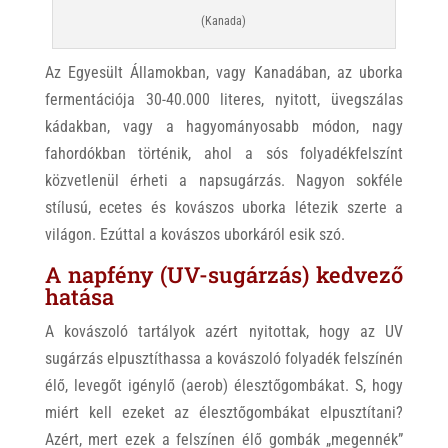
(Kanada)
Az Egyesült Államokban, vagy Kanadában, az uborka
fermentációja 30-40.000 literes, nyitott, üvegszálas
kádakban, vagy a hagyományosabb módon, nagy
fahordókban történik, ahol a sós folyadékfelszínt
közvetlenül érheti a napsugárzás. Nagyon sokféle
stílusú, ecetes és kovászos uborka létezik szerte a
világon. Ezúttal a kovászos uborkáról esik szó.
A napfény (UV-sugárzás) kedvező
hatása
A kovászoló tartályok azért nyitottak, hogy az UV
sugárzás elpusztíthassa a kovászoló folyadék felszínén
élő, levegőt igénylő (aerob) élesztőgombákat. S, hogy
miért kell ezeket az élesztőgombákat elpusztítani?
Azért, mert ezek a felszínen élő gombák „megennék”