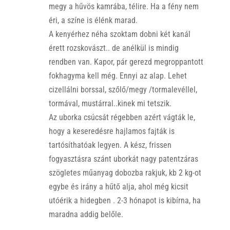
megy a hűvös kamrába, télire. Ha a fény nem
éri, a színe is élénk marad.
A kenyérhez néha szoktam dobni két kanál
érett rozskovászt.. de anélkül is mindig
rendben van. Kapor, pár gerezd megroppantott
fokhagyma kell még. Ennyi az alap. Lehet
cizellálni borssal, szőlő/megy /tormalevéllel,
tormával, mustárral..kinek mi tetszik.
Az uborka csúcsát régebben azért vágták le,
hogy a keseredésre hajlamos fajták is
tartósíthatóak legyen. A kész, frissen
fogyasztásra szánt uborkát nagy patentzáras
szögletes műanyag dobozba rakjuk, kb 2 kg-ot
egybe és irány a hűtő alja, ahol még kicsit
utóérik a hidegben . 2-3 hónapot is kibírna, ha
maradna addig belőle.