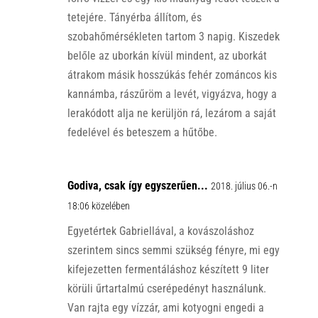
tetejére. Tányérba állítom, és
szobahőmérsékleten tartom 3 napig. Kiszedek
belőle az uborkán kívül mindent, az uborkát
átrakom másik hosszúkás fehér zománcos kis
kannámba, rászűröm a levét, vigyázva, hogy a
lerakódott alja ne kerüljön rá, lezárom a saját
fedelével és beteszem a hűtőbe.
Godiva, csak így egyszerűen...
2018. július 06.-n
18:06 közelében
Egyetértek Gabriellával, a kovászoláshoz
szerintem sincs semmi szükség fényre, mi egy
kifejezetten fermentáláshoz készített 9 liter
körüli űrtartalmú cserépedényt használunk.
Van rajta egy vízzár, ami kotyogni engedi a