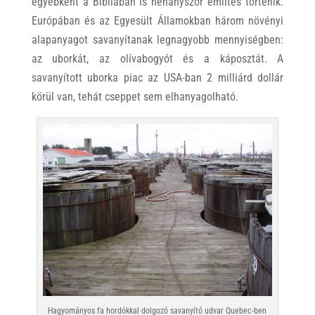
egyébként a Bibliában is néhányszor említés történik.
Európában és az Egyesült Államokban három növényi
alapanyagot savanyítanak legnagyobb mennyiségben:
az uborkát, az olívabogyót és a káposztát. A
savanyított uborka piac az USA-ban 2 milliárd dollár
körül van, tehát cseppet sem elhanyagolható.
Hagyományos fa hordókkal dolgozó savanyító udvar Quebec-ben