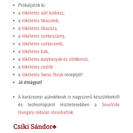
Próbáljátok ki:
a
tökéletes sült kolbász
,
a
tökéletes libacomb
,
a
tökéletes libazúza
,
a
tökéletes csirkeszárny
,
a
tökéletes csirkecomb
,
a
tökéletes bab
,
a
tökéletes pulykanyak és zöldborsó
,
a
tökéletes csülök
a
tökéletes Swiss Steak
receptjét!
Jó étvágyat!
A karácsonyi ajándéknak is nagyszerű készülékekről
és technológiáról részletesebben a
SousVide
Hungary oldalán olvashattok.
Csíki Sándor♣