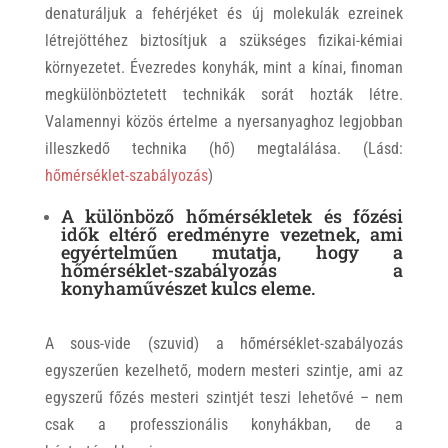
denaturáljuk a fehérjéket és új molekulák ezreinek
létrejöttéhez biztosítjuk a szükséges fizikai-kémiai
környezetet. Évezredes konyhák, mint a kínai, finoman
megkülönböztetett technikák sorát hozták létre.
Valamennyi közös értelme a nyersanyaghoz legjobban
illeszkedő technika (hő) megtalálása. (Lásd:
hőmérséklet-szabályozás
)
A különböző hőmérsékletek és főzési
idők eltérő eredményre vezetnek, ami
egyértelműen mutatja, hogy a
hőmérséklet-szabályozás a
konyhaművészet kulcs eleme.
A sous-vide (szuvid) a hőmérséklet-szabályozás
egyszerűen kezelhető, modern mesteri szintje, ami az
egyszerű főzés mesteri szintjét teszi lehetővé – nem
csak a professzionális konyhákban, de a