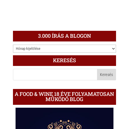
3.000 ÍRÁS A BLOGON
3.000
ÍRÁS
KERESÉS
A
BLOGON
A FOOD & WINE 18 ÉVE FOLYAMATOSAN
MŰKÖDŐ BLOG