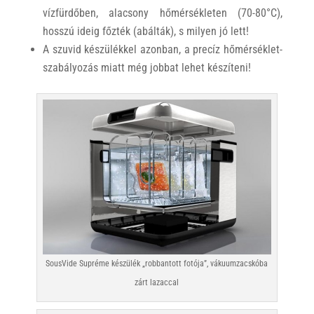
vízfürdőben, alacsony hőmérsékleten (70-80°C),
hosszú ideig főzték (abálták), s milyen jó lett!
A szuvid készülékkel azonban, a precíz hőmérséklet-
szabályozás miatt még jobbat lehet készíteni!
SousVide Supréme készülék „robbantott fotója”, vákuumzacskóba
zárt lazaccal