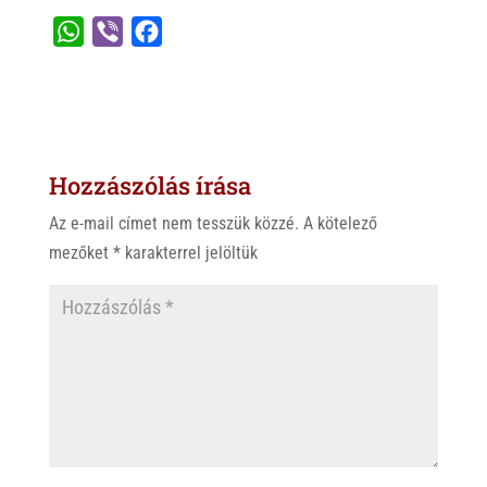
W
V
F
h
i
a
a
b
c
t
e
e
s
r
b
Hozzászólás írása
A
o
p
o
Az e-mail címet nem tesszük közzé.
A kötelező
p
k
mezőket
*
karakterrel jelöltük