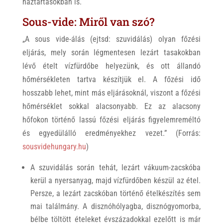
háztartásokban is.
Sous-vide: Miről van szó?
„A sous vide-álás (ejtsd: szuvidálás) olyan főzési
eljárás, mely során légmentesen lezárt tasakokban
lévő ételt vízfürdőbe helyezünk, és ott állandó
hőmérsékleten tartva készítjük el. A főzési idő
hosszabb lehet, mint más eljárásoknál, viszont a főzési
hőmérséklet sokkal alacsonyabb. Ez az alacsony
hőfokon történő lassú főzési eljárás figyelemreméltó
és egyedülálló eredményekhez vezet.” (Forrás:
sousvidehungary.hu
)
A szuvidálás során tehát, lezárt vákuum-zacskóba
kerül a nyersanyag, majd vízfürdőben készül az étel.
Persze, a lezárt zacskóban történő ételkészítés sem
mai találmány. A disznóhólyagba, disznógyomorba,
bélbe töltött ételeket évszázadokkal ezelőtt is már