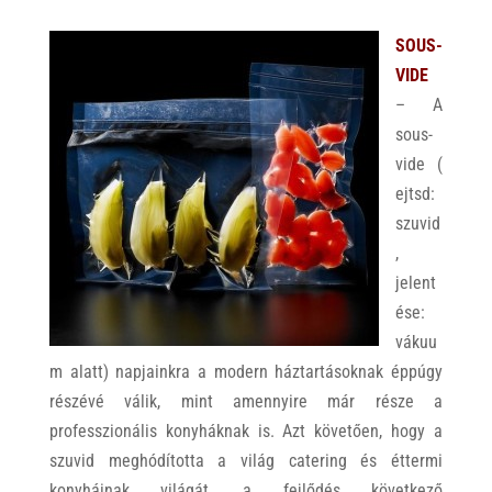
SOUS-
VIDE
– A
sous-
vide (
ejtsd:
szuvid
,
jelent
ése:
vákuu
m alatt) napjainkra a modern háztartásoknak éppúgy
részévé válik, mint amennyire már része a
professzionális konyháknak is. Azt követően, hogy a
szuvid meghódította a világ catering és éttermi
konyháinak világát, a fejlődés következő