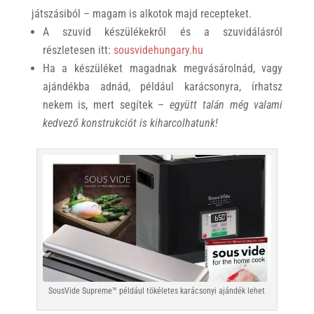
játszásiból – magam is alkotok majd recepteket.
A szuvid készülékekről és a szuvidálásról
részletesen itt:
sousvidehungary.hu
Ha a készüléket magadnak megvásárolnád, vagy
ajándékba adnád, például karácsonyra, írhatsz
nekem is, mert segítek –
együtt talán még valami
kedvező konstrukciót is kiharcolhatunk!
SousVide Supreme™ például tökéletes karácsonyi ajándék lehet