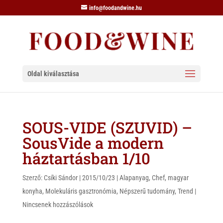
info@foodandwine.hu
Oldal kiválasztása
SOUS-VIDE (SZUVID) –
SousVide a modern
háztartásban 1/10
Szerző:
Csíki Sándor
|
2015/10/23
|
Alapanyag
,
Chef
,
magyar
konyha
,
Molekuláris gasztronómia
,
Népszerű tudomány
,
Trend
|
Nincsenek hozzászólások