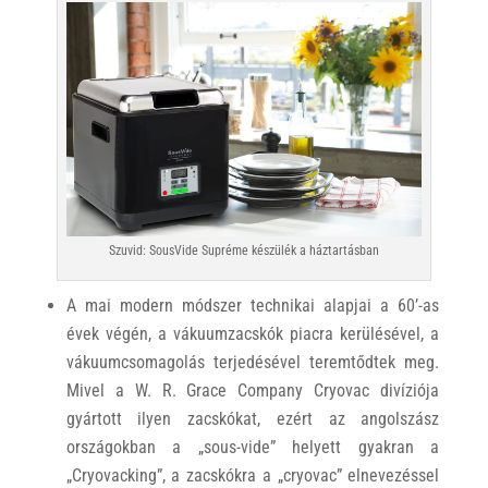
Szuvid: SousVide Supréme készülék a háztartásban
A mai modern módszer technikai alapjai a 60’-as
évek végén, a vákuumzacskók piacra kerülésével, a
vákuumcsomagolás terjedésével teremtődtek meg.
Mivel a W. R. Grace Company Cryovac divíziója
gyártott ilyen zacskókat, ezért az angolszász
országokban a „sous-vide” helyett gyakran a
„Cryovacking”, a zacskókra a „cryovac” elnevezéssel