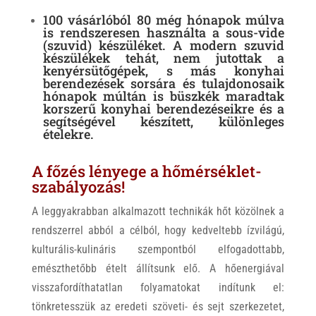
100 vásárlóból 80 még hónapok múlva
is rendszeresen használta a sous-vide
(szuvid) készüléket. A modern szuvid
készülékek tehát, nem jutottak a
kenyérsütőgépek, s más konyhai
berendezések sorsára és tulajdonosaik
hónapok múltán is büszkék maradtak
korszerű konyhai berendezéseikre és a
segítségével készített, különleges
ételekre.
A főzés lényege a hőmérséklet-
szabályozás!
A leggyakrabban alkalmazott technikák hőt közölnek a
rendszerrel abból a célból, hogy kedveltebb ízvilágú,
kulturális-kulináris szempontból elfogadottabb,
emészthetőbb ételt állítsunk elő. A hőenergiával
visszafordíthatatlan folyamatokat indítunk el:
tönkretesszük az eredeti szöveti- és sejt szerkezetet,