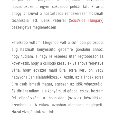
lépcsőfokaként, egyre sokasodó példát látunk arra,
ahogy a szuvid a háztartások rendszeresen használt
technikája lett. Bélik Péterrel (
SousVide Hungary
)
beszélgetve meglehetősen
kételkedő voltam. Elegendő volt a sufniban porosodó,
alig használt kenyérsütő gépemre gondolni ahhoz,
hogy tudjam, a nagy lelkesedés után legtöbbször az
következik, hogy a csillogó készülék valahová félretéve
várja, hogy egyszer majd újra sorra kerüljön, vagy
nagyvonalúan elajándékozzuk. Aztán, az ajándék sorsa
újra csak ismétli magát, egészen az idők végezetéig.
Ez történt nálam is a kenyérsütő géppel és ezt hoztam
fel ellenérvként a sous-vide (szuvid) készülékkel
szemben is. A válasz azonban alaposan meglepett.
Hazai vizsgálatok szerint: