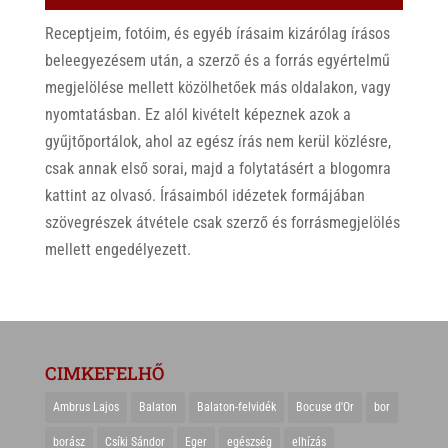
Receptjeim, fotóim, és egyéb írásaim kizárólag írásos
beleegyezésem után, a szerző és a forrás egyértelmű
megjelölése mellett közölhetőek más oldalakon, vagy
nyomtatásban. Ez alól kivételt képeznek azok a
gyűjtőportálok, ahol az egész írás nem kerül közlésre,
csak annak első sorai, majd a folytatásért a blogomra
kattint az olvasó. Írásaimból idézetek formájában
szövegrészek átvétele csak szerző és forrásmegjelölés
mellett engedélyezett.
CIMKEFELHŐ
Ambrus Lajos
Balaton
Balaton-felvidék
Bocuse d'Or
bor
borász
Csíki Sándor
Eger
egészség
elhízás