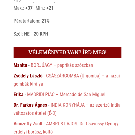
°
°
Max.:
+
37
Min.:
+
21
Páratartalom:
21%
Szél:
NE - 20 KPH
VÉLEMÉNYED VAN? ÍRD MEG!
Manitu
-
BORJÚAGY – paprikás szószban
Zsédely László
-
CSÁSZÁRGOMBA (Úrgomba) – a hazai
gombák királya
Erika
-
MADRIDI PIAC – Mercado de San Miguel
Dr. Farkas Ágnes
-
INDIA KONYHÁJA – az ezerízű India
változatos ételei (É-D)
Vinczeffy Zsolt
-
AMBRUS LAJOS: Dr. Csávossy György
erdélyi borász, költő