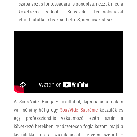
szabályozás fontosságára is gondolva, nézzük meg a
következő videót. Sous-vide technológiával
elronthatatlan steak süthető. S, nem csak steak.
A Sous-Vide Hungary jóvoltából, kipróbálásra nálam
van néhány hétig egy
SousVide Supréme
készülék és
egy professzionális vákuumozó, ezért aztán a
következő hetekben rendszeresen foglalkozom majd a
készülékkel és a szuvidálással. Terveim szerint –