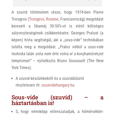
A szuvid történelem része, hogy 1974-ben Pierre
Troisgros (
Troisgros, Roanne
, Franciaország) megoldást
keresett a libamáj 30-50%-ot is elérő költséges
súlyveszteségének csökkentésére. Georges Pralust (a
képen) hívta segítségül, aki a „sous-vide” technikában
találta meg a megoldást.
„Pralus nélkül a sous-vide
technika talán soha nem érte volna el a konyhaművészet
templomait”
– nyilatkozta Bruno Goussault (The New
York Times).
A szuvid készülékekről és a szuvidálásról
részletesen itt:
sousvidehungary.hu
Sous-vide (szuvid) – a
háztartásban is!
S, hogy némiképp előreszaladjak, a hőmérséklet-