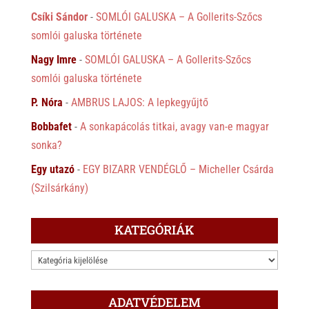
Csíki Sándor
-
SOMLÓI GALUSKA – A Gollerits-Szőcs
somlói galuska története
Nagy Imre
-
SOMLÓI GALUSKA – A Gollerits-Szőcs
somlói galuska története
P. Nóra
-
AMBRUS LAJOS: A lepkegyűjtő
Bobbafet
-
A sonkapácolás titkai, avagy van-e magyar
sonka?
Egy utazó
-
EGY BIZARR VENDÉGLŐ – Micheller Csárda
(Szilsárkány)
KATEGÓRIÁK
KATEGÓRIÁK
ADATVÉDELEM