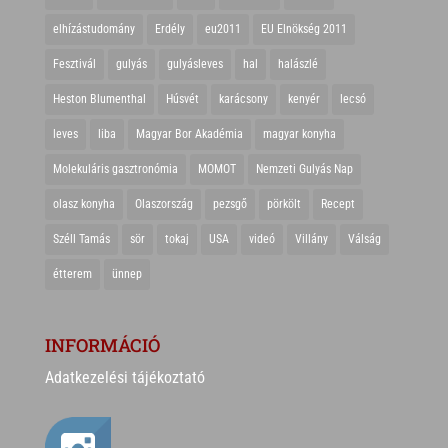
elhízástudomány
Erdély
eu2011
EU Elnökség 2011
Fesztivál
gulyás
gulyásleves
hal
halászlé
Heston Blumenthal
Húsvét
karácsony
kenyér
lecsó
leves
liba
Magyar Bor Akadémia
magyar konyha
Molekuláris gasztronómia
MOMOT
Nemzeti Gulyás Nap
olasz konyha
Olaszország
pezsgő
pörkölt
Recept
Széll Tamás
sör
tokaj
USA
videó
Villány
Válság
étterem
ünnep
INFORMÁCIÓ
Adatkezelési tájékoztató