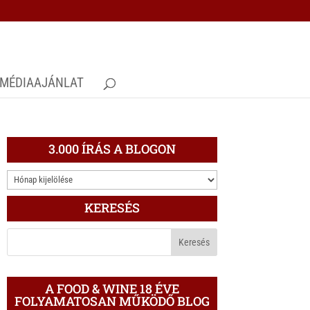
MÉDIAAJÁNLAT
3.000 ÍRÁS A BLOGON
3.000
ÍRÁS
KERESÉS
A
BLOGON
A FOOD & WINE 18 ÉVE
FOLYAMATOSAN MŰKÖDŐ BLOG