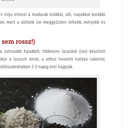
 írója ellenzi a madarak órákkal, sőt, napokkal korábbi
ni, mert a sültünk íze meggyőzően teltebb, mélyebb és
t sem rossz!)
zsírosabb halakból, többnyire lazacból (lax) készített
kor a lazacot sóval, a sóhoz hasonló hatású cukorral,
 hűtőszekrényben 2-3 napig érni hagyják.