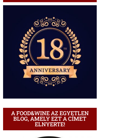
A FOOD&WINE AZ EGYETLEN
BLOG, AMELY EZT A CÍMET
ELNYERTE!