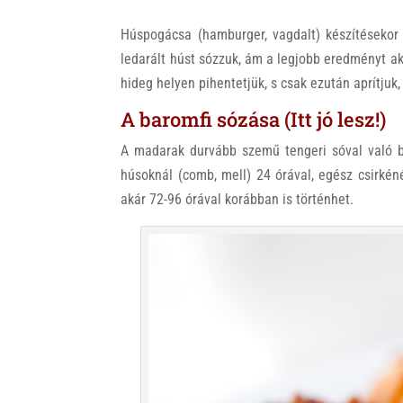
Húspogácsa (hamburger, vagdalt) készítésekor
ledarált húst sózzuk, ám a legjobb eredményt ak
hideg helyen pihentetjük, s csak ezután aprítjuk
A baromfi sózása (Itt jó lesz!)
A madarak durvább szemű tengeri sóval való b
húsoknál (comb, mell) 24 órával, egész csirkén
akár 72-96 órával korábban is történhet.