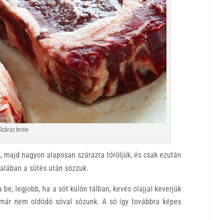
Száraz brine
k, majd nagyon alaposan szárazra töröljük, és csak ezután
alában a sütés után sózzuk.
 be, legjobb, ha a sót külön tálban, kevés olajjal keverjük
n már nem oldódó sóval sózunk. A só így továbbra képes