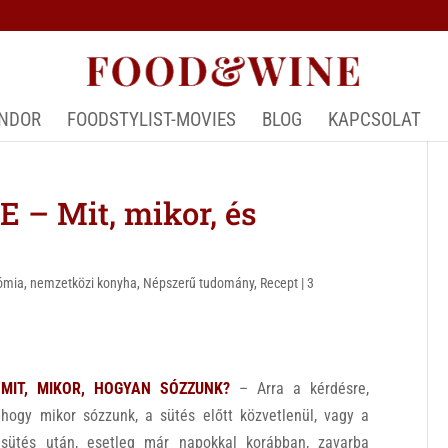
ÁNDOR
FOODSTYLIST-MOVIES
BLOG
KAPCSOLAT
– Mit, mikor, és
nómia
,
nemzetközi konyha
,
Népszerű tudomány
,
Recept
|
3
MIT, MIKOR, HOGYAN SÓZZUNK?
– Arra a kérdésre,
hogy mikor sózzunk, a sütés előtt közvetlenül, vagy a
sütés után, esetleg már napokkal korábban, zavarba