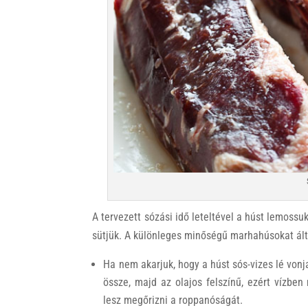
A tervezett sózási idő leteltével a húst lemossu
sütjük. A különleges minőségű marhahúsokat ált
Ha nem akarjuk, hogy a húst sós-vizes lé vonja
össze, majd az olajos felszínű, ezért vízbe
lesz megőrizni a roppanóságát.