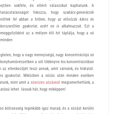
ejtően sokféle, és eltérő válaszokat kaphatunk. A
tanácstalanságot fokozza, hogy s
zakács-generációk
nőttek fel abban a hitben, hogy az elősózás káros és
korszerűtlen gyakorlat, ezért ne is alkalmazzuk.
Ezt a
meggyőződést az a mélyen élő hit táplálja, hogy a só
minden
égtelen, hogy a nagy mennyiségű, nagy koncentrációjú só
m a konyhaművészetben a sót többnyire kis koncentrációban
 az ellenkezőjét teszi annak, amit várnánk, és hidratál.
es gyakorlat. Miközben a sózás után minden esetben
atunk, mint amit a
sósvizes sózásnál
megismerhettünk, a
hatású lehet. lássuk hát, hogy miképpen!
s bölcsesség leginkább igaz marad, és a sózást kerülni