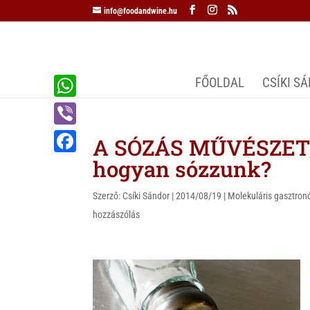
info@foodandwine.hu
FŐOLDAL
CSÍKI S
W
h
V
A SÓZÁS MŰVÉSZETE 
a
i
hogyan sózzunk?
F
t
b
a
s
Szerző:
Csíki Sándor
|
2014/08/19
|
Molekuláris gasztro
e
c
hozzászólás
A
r
e
p
b
p
o
o