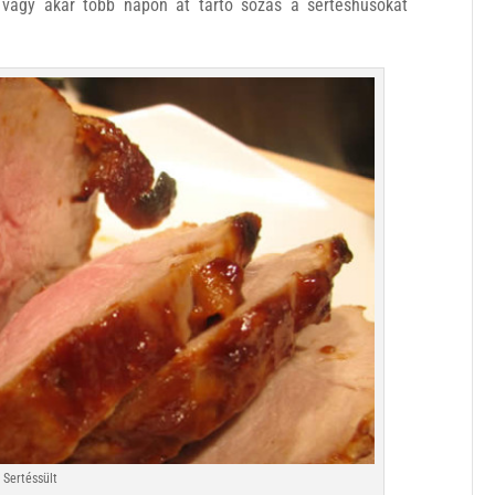
 vagy akár több napon át tartó sózás a sertéshúsokat
Sertéssült