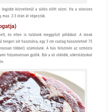
 legjobb közvetlenül a sütés előtt sózni. Ha a sósvizes
ig, max. 2-3 órán át végezzük.
ogatja)
tt, és ellen is találunk meggyőző példákat. A steak
 tengeri sót használva, egy 3 cm vastag hússzeletnél 75
ányosan többel) számolunk. A hús felszínén az ozmózis
 ami folyamatosan gyűlik. Bár a só oldódik, sókristályokat
én.