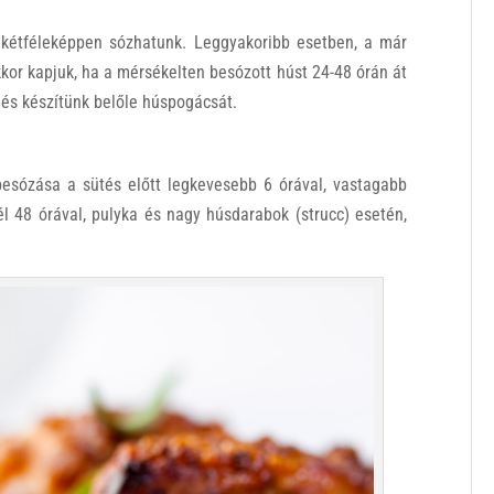
 kétféleképpen sózhatunk. Leggyakoribb esetben, a már
kor kapjuk, ha a mérsékelten besózott húst 24-48 órán át
, és készítünk belőle húspogácsát.
esózása a sütés előtt legkevesebb 6 órával, vastagabb
él 48 órával, pulyka és nagy húsdarabok (strucc) esetén,