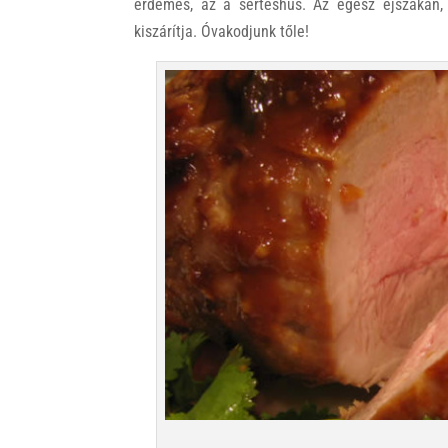
érdemes, az a sertéshús. Az egész éjszakán,
kiszárítja. Óvakodjunk tőle!