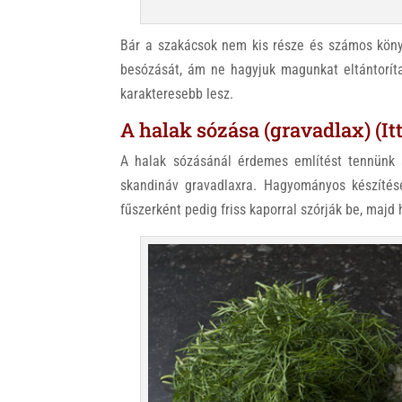
Bár a szakácsok nem kis része és számos könyv
besózását, ám ne hagyjuk magunkat eltántoríta
karakteresebb lesz.
A halak sózása (gravadlax) (It
A halak sózásánál érdemes említést tennünk a 
skandináv gravadlaxra. Hagyományos készítése
fűszerként pedig friss kaporral szórják be, majd