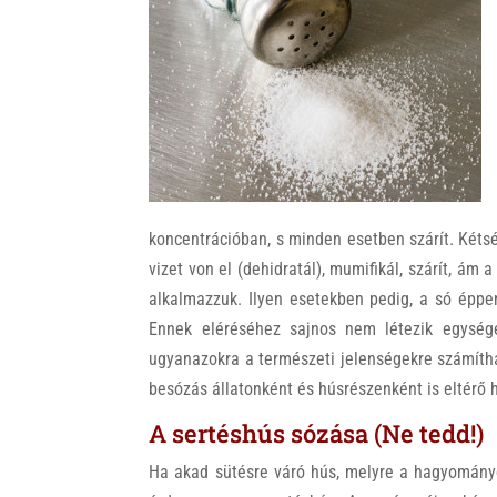
k
koncentrációban, s minden esetben szárít. Kéts
vizet von el (dehidratál), mumifikál, szárít, á
alkalmazzuk. Ilyen esetekben pedig, a só éppen
Ennek eléréséhez sajnos nem létezik egység
ugyanazokra a természeti jelenségekre számíth
besózás állatonként és húsrészenként is eltérő 
A sertéshús sózása (Ne tedd!)
Ha akad sütésre váró hús, melyre a hagyományo