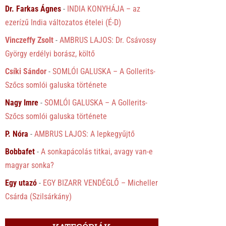
Dr. Farkas Ágnes
-
INDIA KONYHÁJA – az
ezerízű India változatos ételei (É-D)
Vinczeffy Zsolt
-
AMBRUS LAJOS: Dr. Csávossy
György erdélyi borász, költő
Csíki Sándor
-
SOMLÓI GALUSKA – A Gollerits-
Szőcs somlói galuska története
Nagy Imre
-
SOMLÓI GALUSKA – A Gollerits-
Szőcs somlói galuska története
P. Nóra
-
AMBRUS LAJOS: A lepkegyűjtő
Bobbafet
-
A sonkapácolás titkai, avagy van-e
magyar sonka?
Egy utazó
-
EGY BIZARR VENDÉGLŐ – Micheller
Csárda (Szilsárkány)