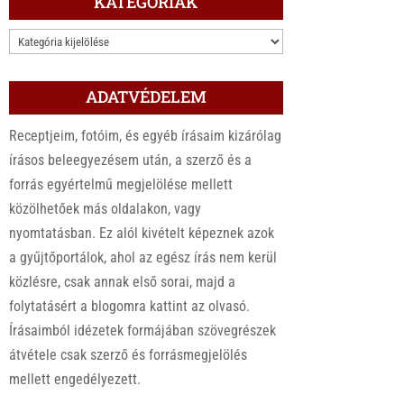
KATEGÓRIÁK
KATEGÓRIÁK
ADATVÉDELEM
Receptjeim, fotóim, és egyéb írásaim kizárólag
írásos beleegyezésem után, a szerző és a
forrás egyértelmű megjelölése mellett
közölhetőek más oldalakon, vagy
nyomtatásban. Ez alól kivételt képeznek azok
a gyűjtőportálok, ahol az egész írás nem kerül
közlésre, csak annak első sorai, majd a
folytatásért a blogomra kattint az olvasó.
Írásaimból idézetek formájában szövegrészek
átvétele csak szerző és forrásmegjelölés
mellett engedélyezett.