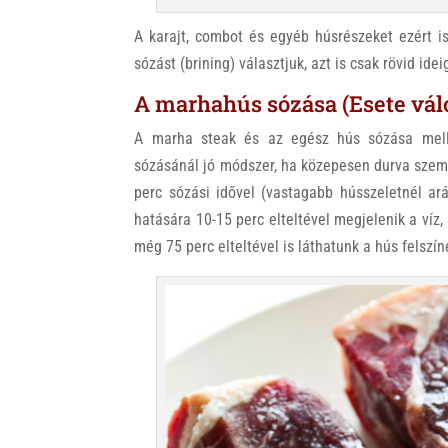
A karajt, combot és egyéb húsrészeket ezért is
sózást (brining) választjuk, azt is csak rövid ide
A marhahús sózása (Esete vál
A marha steak és az egész hús sózása melle
sózásánál jó módszer, ha közepesen durva szemű
perc sózási idővel (vastagabb hússzeletnél ar
hatására 10-15 perc elteltével megjelenik a víz,
még 75 perc elteltével is láthatunk a hús felszín