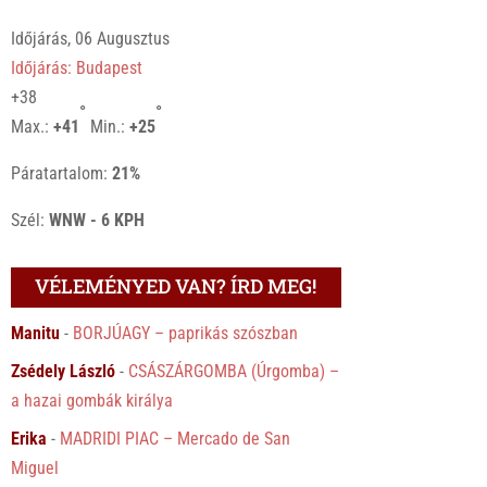
Időjárás, 06 Augusztus
Időjárás: Budapest
+
38
°
°
Max.:
+
41
Min.:
+
25
Páratartalom:
21%
Szél:
WNW - 6 KPH
VÉLEMÉNYED VAN? ÍRD MEG!
Manitu
-
BORJÚAGY – paprikás szószban
Zsédely László
-
CSÁSZÁRGOMBA (Úrgomba) –
a hazai gombák királya
Erika
-
MADRIDI PIAC – Mercado de San
Miguel