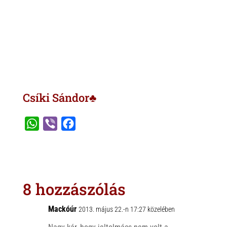
Csíki Sándor♣
W
V
F
h
i
a
a
b
c
t
e
e
s
r
b
8 hozzászólás
A
o
p
o
Mackóúr
2013. május 22.-n 17:27 közelében
p
k