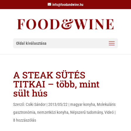
info@foodandwine.hu
Oldal kiválasztása
A STEAK SÜTÉS
TITKAI – több, mint
sült hús
Szerző:
Csíki Sándor
|
2013/05/22
|
magyar konyha
,
Molekuláris
gasztronómia
,
nemzetközi konyha
,
Népszerű tudomány
,
Videó
|
8 hozzászólás