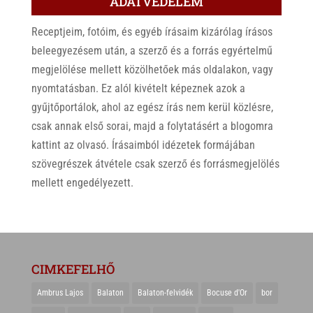
ADATVÉDELEM
Receptjeim, fotóim, és egyéb írásaim kizárólag írásos
beleegyezésem után, a szerző és a forrás egyértelmű
megjelölése mellett közölhetőek más oldalakon, vagy
nyomtatásban. Ez alól kivételt képeznek azok a
gyűjtőportálok, ahol az egész írás nem kerül közlésre,
csak annak első sorai, majd a folytatásért a blogomra
kattint az olvasó. Írásaimból idézetek formájában
szövegrészek átvétele csak szerző és forrásmegjelölés
mellett engedélyezett.
CIMKEFELHŐ
Ambrus Lajos
Balaton
Balaton-felvidék
Bocuse d'Or
bor