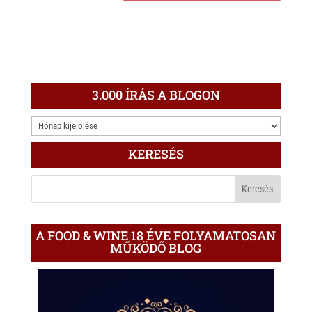
3.000 ÍRÁS A BLOGON
3.000
ÍRÁS
KERESÉS
A
BLOGON
A FOOD & WINE 18 ÉVE FOLYAMATOSAN
MŰKÖDŐ BLOG