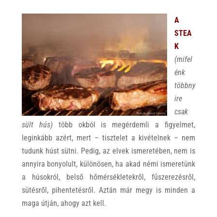
A
STEA
K
(mifel
énk
többny
ire
csak
sült hús)
több okból is megérdemli a figyelmet,
leginkább azért, mert – tisztelet a kivételnek – nem
tudunk húst sütni. Pedig, az elvek ismeretében, nem is
annyira bonyolult, különösen, ha akad némi ismeretünk
a húsokról, belső hőmérsékletekről, fűszerezésről,
sütésről, pihentetésről. Aztán már megy is minden a
maga útján, ahogy azt kell.