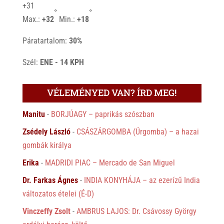
+
31
°
°
Max.:
+
32
Min.:
+
18
Páratartalom:
30%
Szél:
ENE - 14 KPH
VÉLEMÉNYED VAN? ÍRD MEG!
Manitu
-
BORJÚAGY – paprikás szószban
Zsédely László
-
CSÁSZÁRGOMBA (Úrgomba) – a hazai
gombák királya
Erika
-
MADRIDI PIAC – Mercado de San Miguel
Dr. Farkas Ágnes
-
INDIA KONYHÁJA – az ezerízű India
változatos ételei (É-D)
Vinczeffy Zsolt
-
AMBRUS LAJOS: Dr. Csávossy György