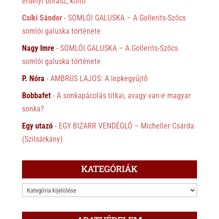
erdélyi borász, költő
Csíki Sándor
-
SOMLÓI GALUSKA – A Gollerits-Szőcs
somlói galuska története
Nagy Imre
-
SOMLÓI GALUSKA – A Gollerits-Szőcs
somlói galuska története
P. Nóra
-
AMBRUS LAJOS: A lepkegyűjtő
Bobbafet
-
A sonkapácolás titkai, avagy van-e magyar
sonka?
Egy utazó
-
EGY BIZARR VENDÉGLŐ – Micheller Csárda
(Szilsárkány)
KATEGÓRIÁK
KATEGÓRIÁK