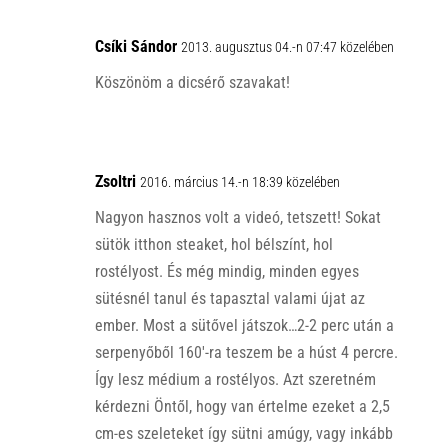
Csíki Sándor
2013. augusztus 04.-n 07:47 közelében
Köszönöm a dicsérő szavakat!
Zsoltri
2016. március 14.-n 18:39 közelében
Nagyon hasznos volt a videó, tetszett! Sokat
sütök itthon steaket, hol bélszínt, hol
rostélyost. És még mindig, minden egyes
sütésnél tanul és tapasztal valami újat az
ember. Most a sütővel játszok…2-2 perc után a
serpenyőből 160′-ra teszem be a húst 4 percre.
Így lesz médium a rostélyos. Azt szeretném
kérdezni Öntől, hogy van értelme ezeket a 2,5
cm-es szeleteket így sütni amúgy, vagy inkább