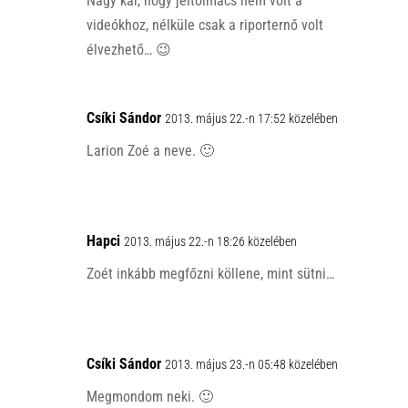
Nagy kár, hogy jeltolmács nem volt a
videókhoz, nélküle csak a riporternő volt
élvezhető… 😉
Csíki Sándor
2013. május 22.-n 17:52 közelében
Larion Zoé a neve. 🙂
Hapci
2013. május 22.-n 18:26 közelében
Zoét inkább megfőzni köllene, mint sütni…
Csíki Sándor
2013. május 23.-n 05:48 közelében
Megmondom neki. 🙂