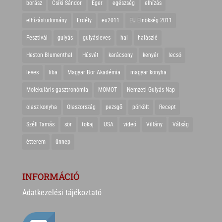
borász
Csíki Sándor
Eger
egészség
elhízás
elhízástudomány
Erdély
eu2011
EU Elnökség 2011
Fesztivál
gulyás
gulyásleves
hal
halászlé
Heston Blumenthal
Húsvét
karácsony
kenyér
lecsó
leves
liba
Magyar Bor Akadémia
magyar konyha
Molekuláris gasztronómia
MOMOT
Nemzeti Gulyás Nap
olasz konyha
Olaszország
pezsgő
pörkölt
Recept
Széll Tamás
sör
tokaj
USA
videó
Villány
Válság
étterem
ünnep
INFORMÁCIÓ
Adatkezelési tájékoztató