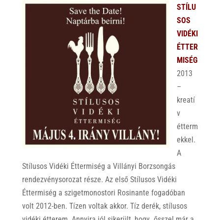
STÍLU
SOS
VIDÉKI
ÉTTER
MISÉG
2013
–
kreatí
v
étterm
ekkel.
A
Stílusos Vidéki Éttermiség a Villányi Borzsongás
rendezvénysorozat része. Az első Stílusos Vidéki
Éttermiség a szigetmonostori Rosinante fogadóban
volt 2012-ben. Tízen voltak akkor. Tíz derék, stílusos
vidéki étterem. Annyira jól sikerült, hogy ősszel már a