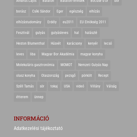
Ambrus Lajos
Balaton
Balaton-felvidék
Bocuse d'Or
bor
borász
Csíki Sándor
Eger
egészség
elhízás
elhízástudomány
Erdély
eu2011
EU Elnökség 2011
Fesztivál
gulyás
gulyásleves
hal
halászlé
Heston Blumenthal
Húsvét
karácsony
kenyér
lecsó
leves
liba
Magyar Bor Akadémia
magyar konyha
Molekuláris gasztronómia
MOMOT
Nemzeti Gulyás Nap
olasz konyha
Olaszország
pezsgő
pörkölt
Recept
Széll Tamás
sör
tokaj
USA
videó
Villány
Válság
étterem
ünnep
INFORMÁCIÓ
Adatkezelési tájékoztató