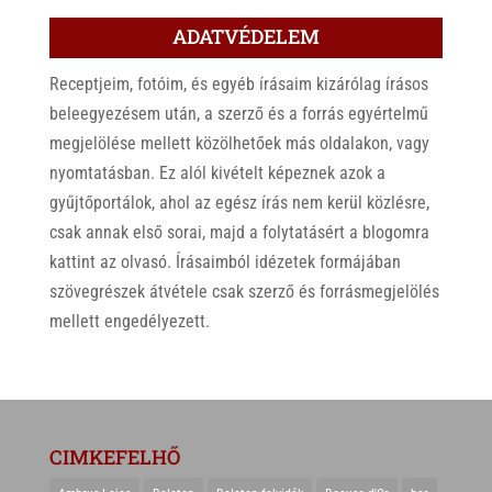
ADATVÉDELEM
Receptjeim, fotóim, és egyéb írásaim kizárólag írásos
beleegyezésem után, a szerző és a forrás egyértelmű
megjelölése mellett közölhetőek más oldalakon, vagy
nyomtatásban. Ez alól kivételt képeznek azok a
gyűjtőportálok, ahol az egész írás nem kerül közlésre,
csak annak első sorai, majd a folytatásért a blogomra
kattint az olvasó. Írásaimból idézetek formájában
szövegrészek átvétele csak szerző és forrásmegjelölés
mellett engedélyezett.
CIMKEFELHŐ