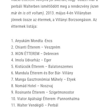
perbáli Walterben ismétlődött meg a rendezvény
(ezen
már én is ott voltam)
. 2013. május 4-én Villányban
jönnek össze az étermek, a Villányi Borzsongáson. Az
éttermek listája:
Anyukám Mondta -Encs
Chianti Étterem – Veszprém
IKON ÉTTEREM – Debrecen
Imola Udvarház – Eger
Kistücsök Étterem – Balatonszemes
Mandula Étterem és Bor Bár- Villány
Manga Gasztronómiai Műhely – Etyek
Nomád Hotel – Noszvaj
Rosinante Étterem – Szigetmonostor
Viator Apátsági Étterem -Pannonhalma
Walter Vendéglő – Perbál