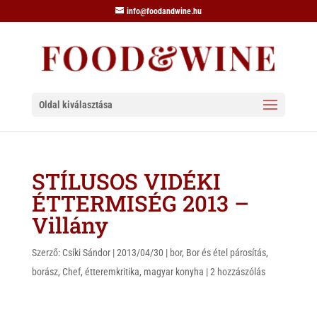
info@foodandwine.hu
Oldal kiválasztása
STÍLUSOS VIDÉKI
ÉTTERMISÉG 2013 –
Villány
Szerző:
Csíki Sándor
|
2013/04/30
|
bor
,
Bor és étel párosítás
,
borász
,
Chef
,
étteremkritika
,
magyar konyha
|
2 hozzászólás