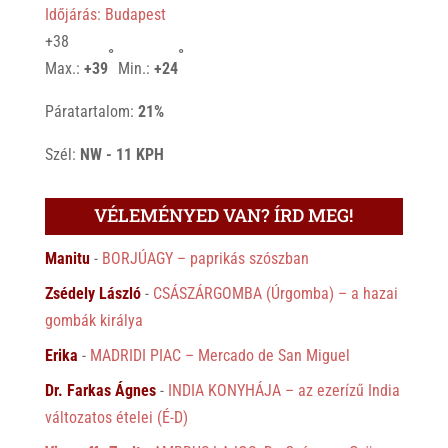
Időjárás: Budapest
+
38
°
°
Max.:
+
39
Min.:
+
24
Páratartalom:
21%
Szél:
NW - 11 KPH
VÉLEMÉNYED VAN? ÍRD MEG!
Manitu
-
BORJÚAGY – paprikás szószban
Zsédely László
-
CSÁSZÁRGOMBA (Úrgomba) – a hazai
gombák királya
Erika
-
MADRIDI PIAC – Mercado de San Miguel
Dr. Farkas Ágnes
-
INDIA KONYHÁJA – az ezerízű India
változatos ételei (É-D)