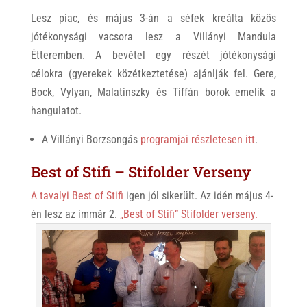
Lesz piac, és május 3-án a séfek kreálta közös
jótékonysági vacsora lesz a Villányi Mandula
Étteremben. A bevétel egy részét jótékonysági
célokra (gyerekek közétkeztetése) ajánlják fel. Gere,
Bock, Vylyan, Malatinszky és Tiffán borok emelik a
hangulatot.
A Villányi Borzsongás
programjai részletesen itt
.
Best of Stifi – Stifolder Verseny
A tavalyi Best of Stifi
igen jól sikerült. Az idén május 4-
én lesz az immár 2.
„Best of Stifi” Stifolder verseny.