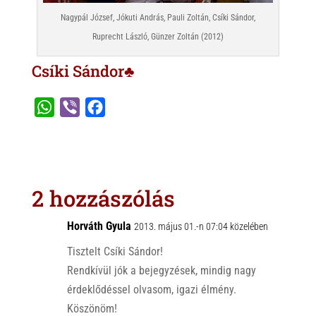
Nagypál József, Jókuti András, Pauli Zoltán, Csíki Sándor,
Ruprecht László, Günzer Zoltán (2012)
Csíki Sándor♣
W
V
F
h
i
a
a
b
c
t
e
e
s
r
b
2 hozzászólás
A
o
p
o
Horváth Gyula
2013. május 01.-n 07:04 közelében
p
k
Tisztelt Csíki Sándor!
Rendkívül jók a bejegyzések, mindig nagy
érdeklődéssel olvasom, igazi élmény.
Köszönöm!