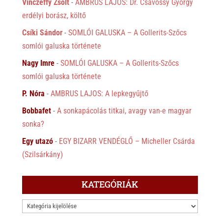
Vinczeffy Zsolt
-
AMBRUS LAJOS: Dr. Csávossy György
erdélyi borász, költő
Csíki Sándor
-
SOMLÓI GALUSKA – A Gollerits-Szőcs
somlói galuska története
Nagy Imre
-
SOMLÓI GALUSKA – A Gollerits-Szőcs
somlói galuska története
P. Nóra
-
AMBRUS LAJOS: A lepkegyűjtő
Bobbafet
-
A sonkapácolás titkai, avagy van-e magyar
sonka?
Egy utazó
-
EGY BIZARR VENDÉGLŐ – Micheller Csárda
(Szilsárkány)
KATEGÓRIÁK
KATEGÓRIÁK