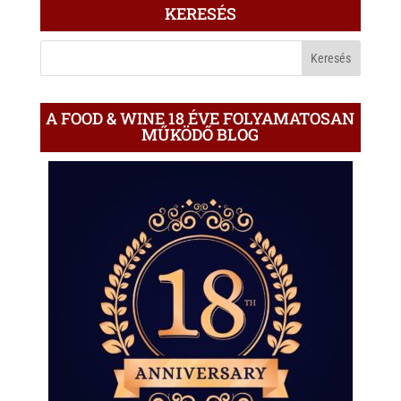
KERESÉS
A
BLOGON
A FOOD & WINE 18 ÉVE FOLYAMATOSAN
MŰKÖDŐ BLOG