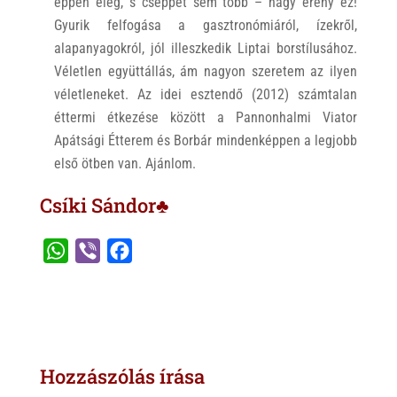
éppen elég, s cseppet sem több – nagy erény ez!
Gyurik felfogása a gasztronómiáról, ízekről,
alapanyagokról, jól illeszkedik Liptai borstílusához.
Véletlen együttállás, ám nagyon szeretem az ilyen
véletleneket. Az idei esztendő (2012) számtalan
éttermi étkezése között a Pannonhalmi Viator
Apátsági Étterem és Borbár mindenképpen a legjobb
első ötben van. Ajánlom.
Csíki Sándor♣
W
V
F
h
i
a
a
b
c
t
e
e
s
r
b
Hozzászólás írása
A
o