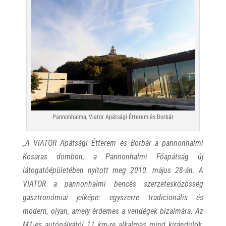
Pannonhalma, Viator Apátsági Étterem és Borbár
„A VIATOR Apátsági Étterem és Borbár a pannonhalmi
Kosaras dombon, a Pannonhalmi Főapátság új
látogatóépületében nyitott meg 2010. május 28-án. A
VIATOR a pannonhalmi bencés szerzetesközösség
gasztronómiai jelképe: egyszerre tradicionális és
modern, olyan, amely érdemes a vendégek bizalmára. Az
M1-es autópályától 11 km-re alkalmas mind kirándulók,