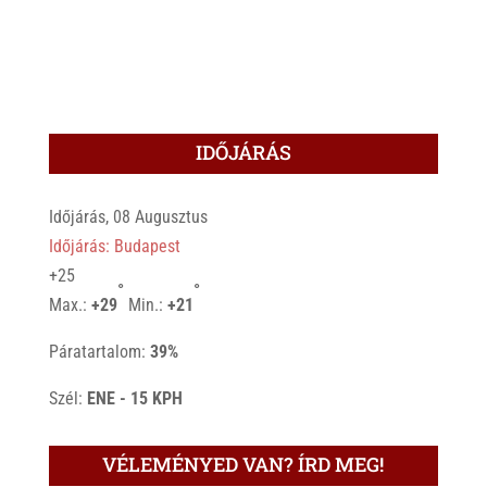
IDŐJÁRÁS
Időjárás, 08 Augusztus
Időjárás: Budapest
+
25
°
°
Max.:
+
29
Min.:
+
21
Páratartalom:
39%
Szél:
ENE - 15 KPH
VÉLEMÉNYED VAN? ÍRD MEG!