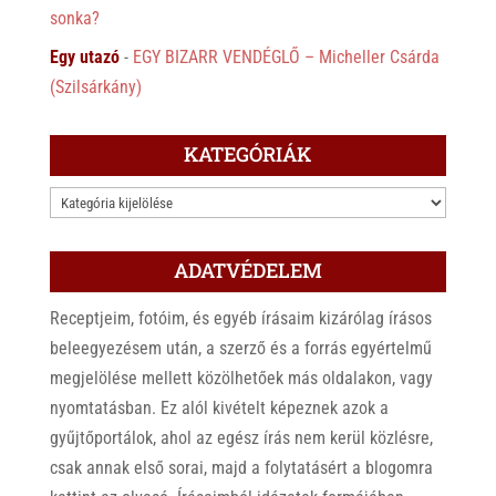
sonka?
Egy utazó
-
EGY BIZARR VENDÉGLŐ – Micheller Csárda
(Szilsárkány)
KATEGÓRIÁK
KATEGÓRIÁK
ADATVÉDELEM
Receptjeim, fotóim, és egyéb írásaim kizárólag írásos
beleegyezésem után, a szerző és a forrás egyértelmű
megjelölése mellett közölhetőek más oldalakon, vagy
nyomtatásban. Ez alól kivételt képeznek azok a
gyűjtőportálok, ahol az egész írás nem kerül közlésre,
csak annak első sorai, majd a folytatásért a blogomra