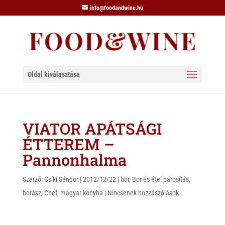
info@foodandwine.hu
Oldal kiválasztása
VIATOR APÁTSÁGI
ÉTTEREM –
Pannonhalma
Szerző:
Csíki Sándor
|
2012/12/22
|
bor
,
Bor és étel párosítás
,
borász
,
Chef
,
magyar konyha
|
Nincsenek hozzászólások