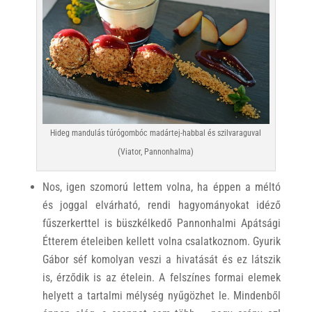
Hideg mandulás túrógombóc madártej-habbal és szilvaraguval
(Viator, Pannonhalma)
Nos, igen szomorú lettem volna, ha éppen a méltó
és joggal elvárható, rendi hagyományokat idéző
fűszerkerttel is büszkélkedő Pannonhalmi Apátsági
Étterem ételeiben kellett volna csalatkoznom. Gyurik
Gábor séf komolyan veszi a hivatását és ez látszik
is, érződik is az ételein. A felszínes formai elemek
helyett a tartalmi mélység nyűgözhet le. Mindenből