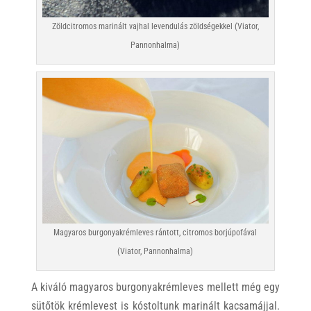
Zöldcitromos marinált vajhal levendulás zöldségekkel (Viator,
Pannonhalma)
Magyaros burgonyakrémleves rántott, citromos borjúpofával
(Viator, Pannonhalma)
A kiváló magyaros burgonyakrémleves mellett még egy
sütőtök krémlevest is kóstoltunk marinált kacsamájjal.