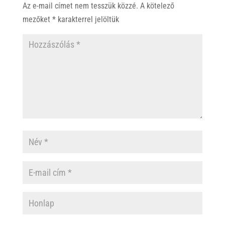
p
o
Az e-mail címet nem tesszük közzé.
A kötelező
p
k
mezőket
*
karakterrel jelöltük