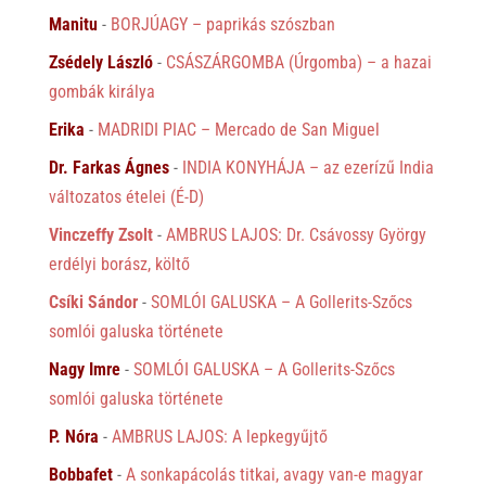
Manitu
-
BORJÚAGY – paprikás szószban
Zsédely László
-
CSÁSZÁRGOMBA (Úrgomba) – a hazai
gombák királya
Erika
-
MADRIDI PIAC – Mercado de San Miguel
Dr. Farkas Ágnes
-
INDIA KONYHÁJA – az ezerízű India
változatos ételei (É-D)
Vinczeffy Zsolt
-
AMBRUS LAJOS: Dr. Csávossy György
erdélyi borász, költő
Csíki Sándor
-
SOMLÓI GALUSKA – A Gollerits-Szőcs
somlói galuska története
Nagy Imre
-
SOMLÓI GALUSKA – A Gollerits-Szőcs
somlói galuska története
P. Nóra
-
AMBRUS LAJOS: A lepkegyűjtő
Bobbafet
-
A sonkapácolás titkai, avagy van-e magyar