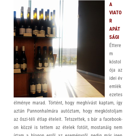
A
VIATO
R
APÁT
SÁGI
Éttere
m
kóstol
ója az
idei év
emlék
ezetes
élménye marad. Történt, hogy meghívást kaptam, így
aztán Pannonhalmára autóztam, hogy megkóstoljam
az őszi-téli étlap ételeit. Tetszettek, s bár a facebook-
on közzé is tettem az ételek fotóit, mostanáig nem
írtam a blogon erről az eseményről, pedig már igen