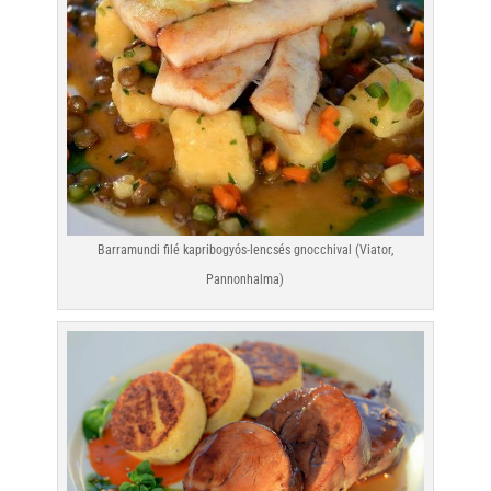
Barramundi filé kapribogyós-lencsés gnocchival (Viator,
Pannonhalma)