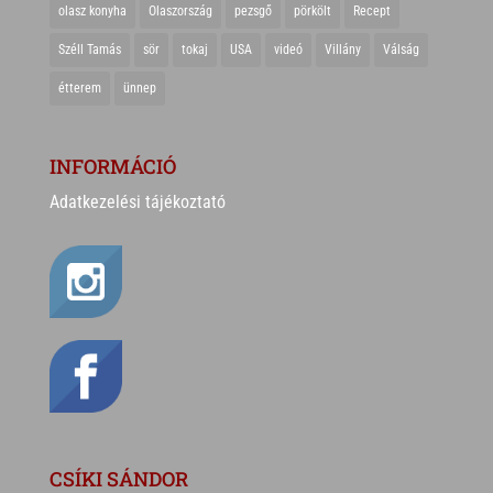
olasz konyha
Olaszország
pezsgő
pörkölt
Recept
Széll Tamás
sör
tokaj
USA
videó
Villány
Válság
étterem
ünnep
INFORMÁCIÓ
Adatkezelési tájékoztató
CSÍKI SÁNDOR