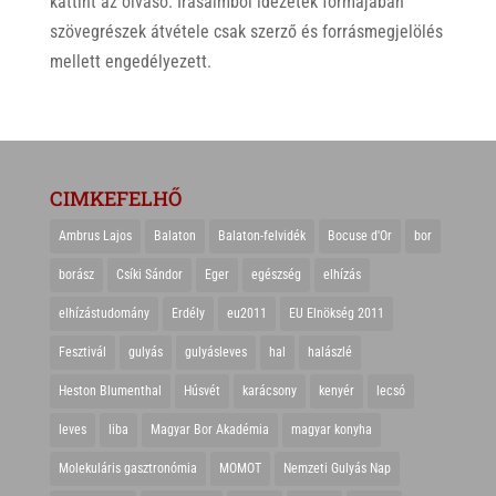
kattint az olvasó. Írásaimból idézetek formájában
szövegrészek átvétele csak szerző és forrásmegjelölés
mellett engedélyezett.
CIMKEFELHŐ
Ambrus Lajos
Balaton
Balaton-felvidék
Bocuse d'Or
bor
borász
Csíki Sándor
Eger
egészség
elhízás
elhízástudomány
Erdély
eu2011
EU Elnökség 2011
Fesztivál
gulyás
gulyásleves
hal
halászlé
Heston Blumenthal
Húsvét
karácsony
kenyér
lecsó
leves
liba
Magyar Bor Akadémia
magyar konyha
Molekuláris gasztronómia
MOMOT
Nemzeti Gulyás Nap