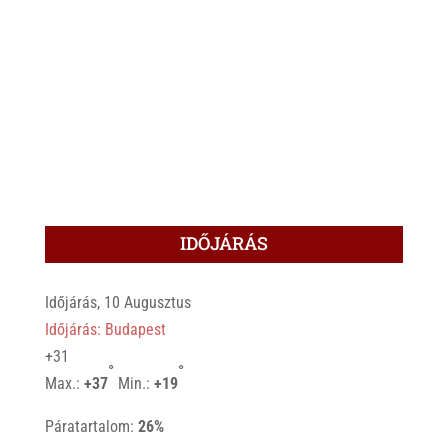
IDŐJÁRÁS
Időjárás, 10 Augusztus
Időjárás: Budapest
+
31
°
°
Max.:
+
37
Min.:
+
19
Páratartalom:
26%