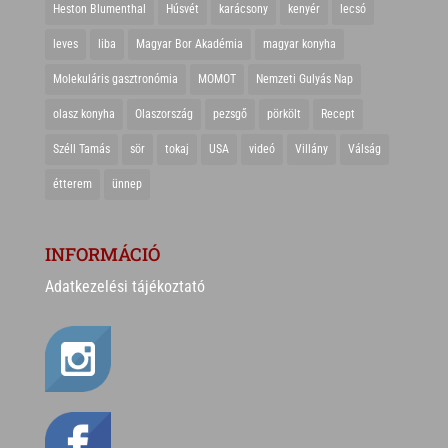
Heston Blumenthal
Húsvét
karácsony
kenyér
lecsó
leves
liba
Magyar Bor Akadémia
magyar konyha
Molekuláris gasztronómia
MOMOT
Nemzeti Gulyás Nap
olasz konyha
Olaszország
pezsgő
pörkölt
Recept
Széll Tamás
sör
tokaj
USA
videó
Villány
Válság
étterem
ünnep
INFORMÁCIÓ
Adatkezelési tájékoztató