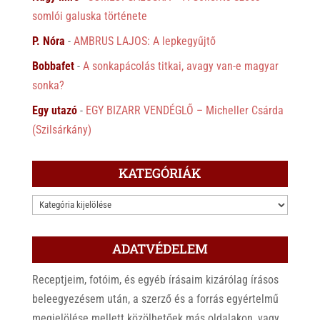
somlói galuska története
P. Nóra
-
AMBRUS LAJOS: A lepkegyűjtő
Bobbafet
-
A sonkapácolás titkai, avagy van-e magyar
sonka?
Egy utazó
-
EGY BIZARR VENDÉGLŐ – Micheller Csárda
(Szilsárkány)
KATEGÓRIÁK
KATEGÓRIÁK
ADATVÉDELEM
Receptjeim, fotóim, és egyéb írásaim kizárólag írásos
beleegyezésem után, a szerző és a forrás egyértelmű
megjelölése mellett közölhetőek más oldalakon, vagy