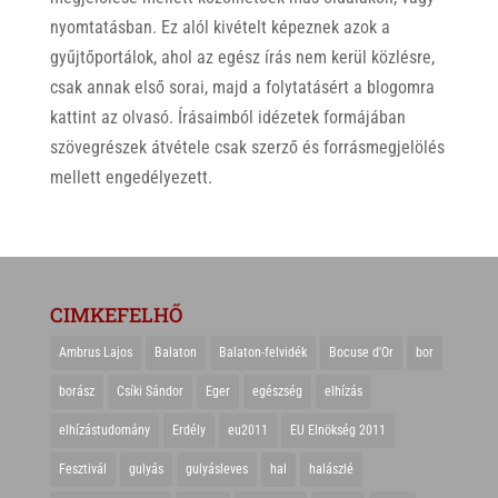
nyomtatásban. Ez alól kivételt képeznek azok a
gyűjtőportálok, ahol az egész írás nem kerül közlésre,
csak annak első sorai, majd a folytatásért a blogomra
kattint az olvasó. Írásaimból idézetek formájában
szövegrészek átvétele csak szerző és forrásmegjelölés
mellett engedélyezett.
CIMKEFELHŐ
Ambrus Lajos
Balaton
Balaton-felvidék
Bocuse d'Or
bor
borász
Csíki Sándor
Eger
egészség
elhízás
elhízástudomány
Erdély
eu2011
EU Elnökség 2011
Fesztivál
gulyás
gulyásleves
hal
halászlé