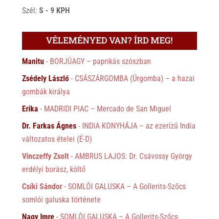
Szél:
S - 9 KPH
VÉLEMÉNYED VAN? ÍRD MEG!
Manitu
-
BORJÚAGY – paprikás szószban
Zsédely László
-
CSÁSZÁRGOMBA (Úrgomba) – a hazai
gombák királya
Erika
-
MADRIDI PIAC – Mercado de San Miguel
Dr. Farkas Ágnes
-
INDIA KONYHÁJA – az ezerízű India
változatos ételei (É-D)
Vinczeffy Zsolt
-
AMBRUS LAJOS: Dr. Csávossy György
erdélyi borász, költő
Csíki Sándor
-
SOMLÓI GALUSKA – A Gollerits-Szőcs
somlói galuska története
Nagy Imre
-
SOMLÓI GALUSKA – A Gollerits-Szőcs