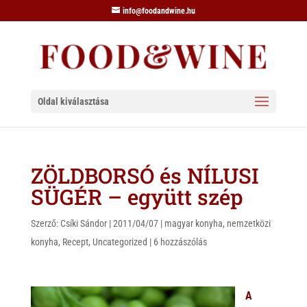
info@foodandwine.hu
Oldal kiválasztása
ZÖLDBORSÓ és NÍLUSI
SÜGÉR – együtt szép
Szerző:
Csíki Sándor
|
2011/04/07
|
magyar konyha
,
nemzetközi
konyha
,
Recept
,
Uncategorized
|
6 hozzászólás
A