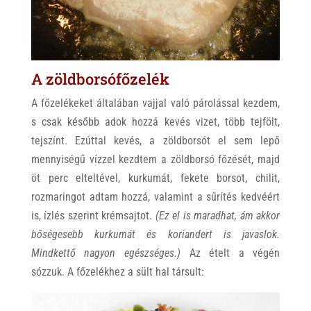
A zöldborsófőzelék
A főzelékeket általában vajjal való párolással kezdem,
s csak később adok hozzá kevés vizet, több tejfölt,
tejszínt. Ezúttal kevés, a zöldborsót el sem lepő
mennyiségű vízzel kezdtem a zöldborsó főzését, majd
öt perc elteltével, kurkumát, fekete borsot, chilit,
rozmaringot adtam hozzá, valamint a sűrítés kedvéért
is, ízlés szerint krémsajtot.
(Ez el is maradhat, ám akkor
bőségesebb kurkumát és koriandert is javaslok.
Mindkettő nagyon egészséges.)
Az ételt a végén
sózzuk. A főzelékhez a sült hal társult: