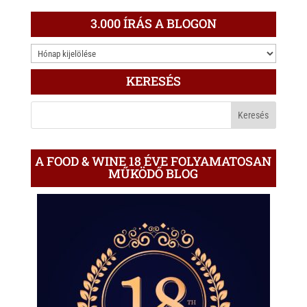
3.000 ÍRÁS A BLOGON
3.000
ÍRÁS
KERESÉS
A
BLOGON
A FOOD & WINE 18 ÉVE FOLYAMATOSAN
MŰKÖDŐ BLOG