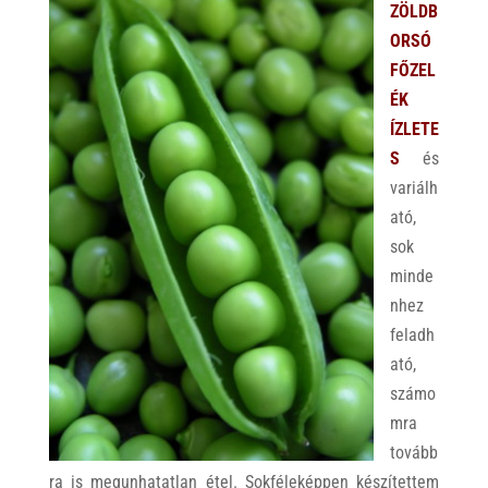
ZÖLDB
ORSÓ
FŐZEL
ÉK
ÍZLETE
S
és
variálh
ató,
sok
minde
nhez
feladh
ató,
számo
mra
tovább
ra is megunhatatlan étel. Sokféleképpen készítettem