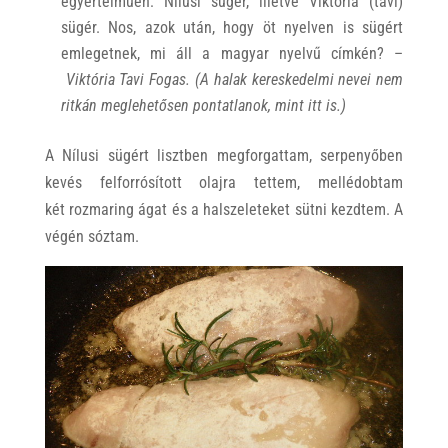
egyértelműen: Nílusi sügér, illetve Viktória (tavi)
sügér. Nos, azok után, hogy öt nyelven is sügért
emlegetnek, mi áll a magyar nyelvű címkén? –
Viktória Tavi Fogas. (A halak kereskedelmi nevei nem
ritkán meglehetősen pontatlanok, mint itt is.)
A Nílusi sügért lisztben megforgattam, serpenyőben
kevés felforrósított olajra tettem, mellédobtam
két rozmaring ágat és a halszeleteket sütni kezdtem. A
végén sóztam.