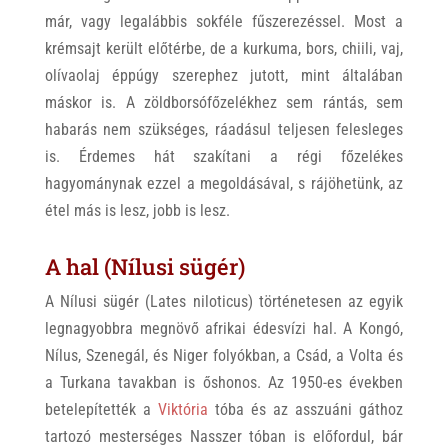
már, vagy legalábbis sokféle fűszerezéssel. Most a
krémsajt került előtérbe, de a kurkuma, bors, chiili, vaj,
olívaolaj éppúgy szerephez jutott, mint általában
máskor is. A zöldborsófőzelékhez sem rántás, sem
habarás nem szükséges, ráadásul teljesen felesleges
is. Érdemes hát szakítani a régi főzelékes
hagyománynak ezzel a megoldásával, s rájöhetünk, az
étel más is lesz, jobb is lesz.
A hal (Nílusi sügér)
A Nílusi sügér (Lates niloticus) történetesen az egyik
legnagyobbra megnövő afrikai édesvízi hal. A Kongó,
Nílus, Szenegál, és Niger folyókban, a Csád, a Volta és
a Turkana tavakban is őshonos. Az 1950-es években
betelepítették a
Viktória
tóba és az asszuáni gáthoz
tartozó mesterséges Nasszer tóban is előfordul, bár