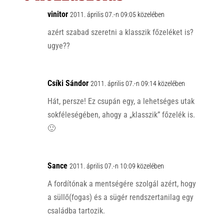
p
o
vinitor
2011. április 07.-n 09:05 közelében
p
k
azért szabad szeretni a klasszik főzeléket is?
ugye??
Csíki Sándor
2011. április 07.-n 09:14 közelében
Hát, persze! Ez csupán egy, a lehetséges utak
sokféleségében, ahogy a „klasszik” főzelék is.
🙂
Sance
2011. április 07.-n 10:09 közelében
A fordítónak a mentségére szolgál azért, hogy
a süllő(fogas) és a sügér rendszertanilag egy
családba tartozik.