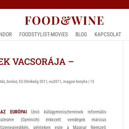
ÁNDOR
FOODSTYLIST-MOVIES
BLOG
KAPCSOLAT
EK VACSORÁJA –
ítás
,
borász
,
EU Elnökség 2011
,
eu2011
,
magyar konyha
|
15
AZ EURÓPAI
Unió külügyminisztereinek informális
ülésére (Gymnich) érkezett vendégek március
tizenegyedikén, pénteken este a Magyar Nemzeti