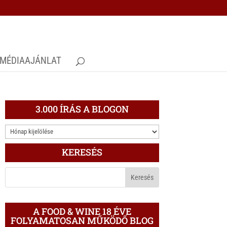
MÉDIAAJÁNLAT
3.000 ÍRÁS A BLOGON
3.000
ÍRÁS
KERESÉS
A
BLOGON
A FOOD & WINE 18 ÉVE
FOLYAMATOSAN MŰKÖDŐ BLOG