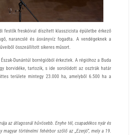
 festők freskóival díszített klasszicista épületbe érkező
gő, narancslé és ásványvíz fogadta. A vendégeknek a
veiből összeállított sikeres műsort.
z Észak-Dunántúl borrégióból érkeztek. A régióhoz a Buda
y borvidéke, tartozik, s ide sorolódott az osztrák határ
yüttes területe mintegy 23.000 ha, amelyből 6.500 ha a
mája az átlagosnál hűvösebb. Enyhe tél, csapadékos nyár és
gy magyar történelmi fehérbor szőlő az „Ezerjó”, mely a 19.