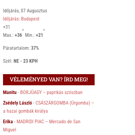
Időjárás, 07 Augusztus
Időjárás: Budapest
+
31
°
°
Max.:
+
36
Min.:
+
21
Páratartalom:
37%
Szél:
NE - 23 KPH
VÉLEMÉNYED VAN? ÍRD MEG!
Manitu
-
BORJÚAGY – paprikás szószban
Zsédely László
-
CSÁSZÁRGOMBA (Úrgomba) –
a hazai gombák királya
Erika
-
MADRIDI PIAC – Mercado de San
Miguel