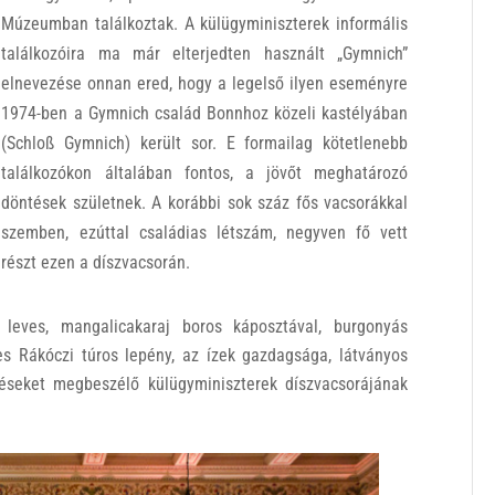
Múzeumban találkoztak. A külügyminiszterek informális
találkozóira ma már elterjedten használt „Gymnich”
elnevezése onnan ered, hogy a legelső ilyen eseményre
1974-ben a Gymnich család Bonnhoz közeli kastélyában
(Schloß Gymnich) került sor. E formailag kötetlenebb
találkozókon általában fontos, a jövőt meghatározó
döntések születnek. A korábbi sok száz fős vacsorákkal
szemben, ezúttal családias létszám, negyven fő vett
részt ezen a díszvacsorán.
leves, mangalicakaraj boros káposztával, burgonyás
zes Rákóczi túros lepény, az ízek gazdagsága, látványos
déseket megbeszélő külügyminiszterek díszvacsorájának