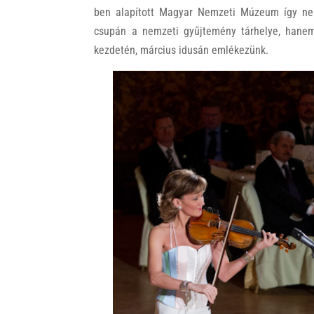
ben alapított Magyar Nemzeti Múzeum így n
csupán a nemzeti gyűjtemény tárhelye, hanem
kezdetén, március idusán emlékezünk.