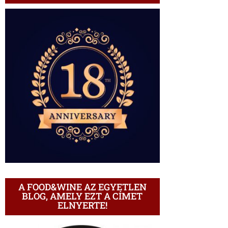
A FOOD&WINE AZ EGYETLEN
BLOG, AMELY EZT A CÍMET
ELNYERTE!