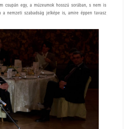
em csupán egy, a múzeumok hosszú sorában, s nem is
 a nemzeti szabadság jelképe is, amire éppen tavasz