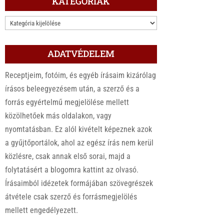
KATEGÓRIÁK
KATEGÓRIÁK
ADATVÉDELEM
Receptjeim, fotóim, és egyéb írásaim kizárólag
írásos beleegyezésem után, a szerző és a
forrás egyértelmű megjelölése mellett
közölhetőek más oldalakon, vagy
nyomtatásban. Ez alól kivételt képeznek azok
a gyűjtőportálok, ahol az egész írás nem kerül
közlésre, csak annak első sorai, majd a
folytatásért a blogomra kattint az olvasó.
Írásaimból idézetek formájában szövegrészek
átvétele csak szerző és forrásmegjelölés
mellett engedélyezett.