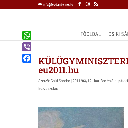
info@foodandwine.hu
FŐOLDAL
CSÍKI S
W
h
V
KÜLÜGYMINISZTER
a
i
eu2011.hu
F
t
b
a
s
Szerző:
Csíki Sándor
|
2011/03/12
|
bor
,
Bor és étel páros
e
c
hozzászólás
A
r
e
p
b
p
o
o