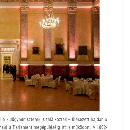
 külügyminiszterek is találkoztak – ülésezett hajdan a
 majd a Parlament megépüléséig itt is működött. A 1802-