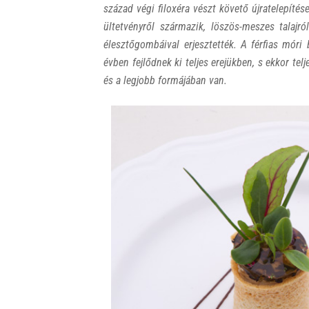
század végi filoxéra vészt követő újratelepítés
ültetvényről származik, löszös-meszes talajr
élesztőgombáival erjesztették. A férfias móri 
évben fejlődnek ki teljes erejükben, s ekkor te
és a legjobb formájában van.