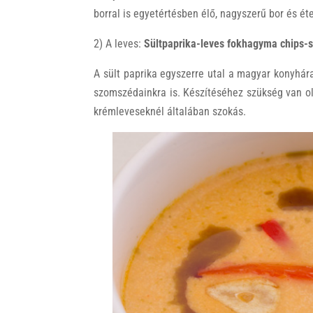
borral is egyetértésben élő, nagyszerű bor és éte
2) A leves:
Sültpaprika-leves fokhagyma chips-s
A sült paprika egyszerre utal a magyar konyhára
szomszédainkra is. Készítéséhez szükség van ola
krémleveseknél általában szokás.