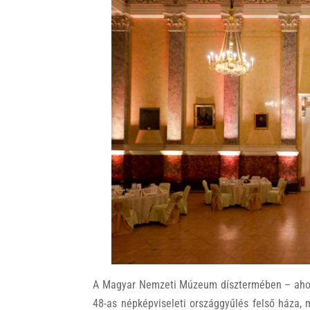
A Magyar Nemzeti Múzeum dísztermében – ahol a
48-as népképviseleti országgyűlés felső háza,