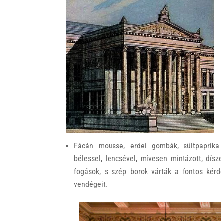
k
Fácán mousse, erdei gombák, sültpaprika 
bélessel, lencsével, mívesen mintázott, dís
fogások, s szép borok várták a fontos kér
vendégeit.