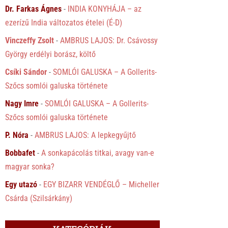
Dr. Farkas Ágnes
-
INDIA KONYHÁJA – az
ezerízű India változatos ételei (É-D)
Vinczeffy Zsolt
-
AMBRUS LAJOS: Dr. Csávossy
György erdélyi borász, költő
Csíki Sándor
-
SOMLÓI GALUSKA – A Gollerits-
Szőcs somlói galuska története
Nagy Imre
-
SOMLÓI GALUSKA – A Gollerits-
Szőcs somlói galuska története
P. Nóra
-
AMBRUS LAJOS: A lepkegyűjtő
Bobbafet
-
A sonkapácolás titkai, avagy van-e
magyar sonka?
Egy utazó
-
EGY BIZARR VENDÉGLŐ – Micheller
Csárda (Szilsárkány)