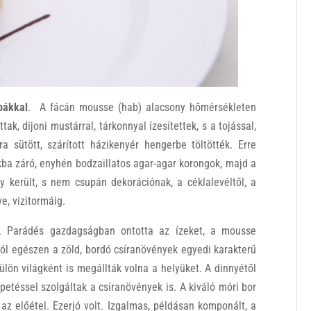
bákkal
. A fácán mousse (hab) alacsony hőmérsékleten
ak, dijoni mustárral, tárkonnyal ízesítettek, s a tojással,
ra sütött, szárított házikenyér hengerbe töltötték. Erre
kba záró, enyhén bodzaillatos agar-agar korongok, majd a
y került, s nem csupán dekorációnak, a céklalevéltől, a
e, vizitormáig.
t. Parádés gazdagságban ontotta az ízeket, a mousse
ól egészen a zöld, bordó csíranövények egyedi karakterű
ülön világként is megállták volna a helyüket. A dinnyétől
etéssel szolgáltak a csíranövények is. A kiváló móri bor
az előétel. Ezerjó volt. Izgalmas, példásan komponált, a