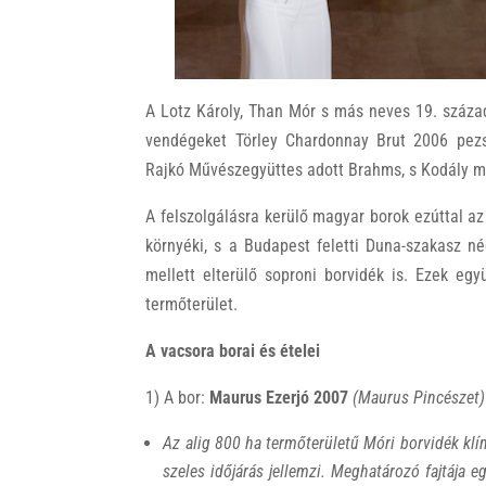
A Lotz Károly, Than Mór s más neves 19. századi
vendégeket Törley Chardonnay Brut 2006 pezs
Rajkó Művészegyüttes adott Brahms, s Kodály mű
A felszolgálásra kerülő magyar borok ezúttal a
környéki, s a Budapest feletti Duna-szakasz nég
mellett elterülő soproni borvidék is. Ezek eg
termőterület.
A vacsora borai és ételei
1) A bor:
Maurus Ezerjó 2007
(Maurus Pincészet)
Az alig 800 ha termőterületű Móri borvidék klí
szeles időjárás jellemzi. Meghatározó fajtája e