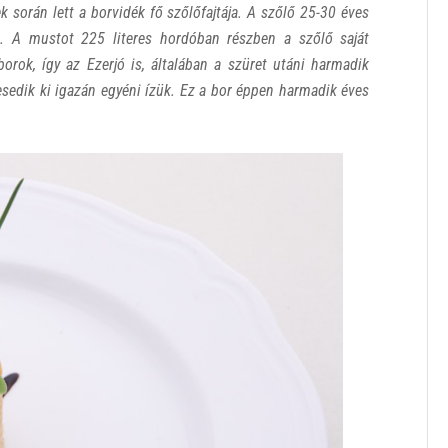
ek során lett a borvidék fő szőlőfajtája. A szőlő 25-30 éves
ól. A mustot 225 literes hordóban részben a szőlő saját
borok, így az Ezerjó is, általában a szüret utáni harmadik
ljesedik ki igazán egyéni ízük. Ez a bor éppen harmadik éves