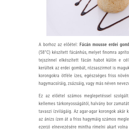
A borhoz az előétel:
Fácán mousse erdei gom
(58°C) készített fácánhús, melyet finomra aprított
tejszínnel elkészített fácán habot külön e cél
kerültek az erdei gombát, rózsaszirmot is magu
korongokra ötféle ízes, egészséges friss növén
hagymacsíráig, zsázsáig, vagy más néven nevezv
Ez az előétel számos meglepetéssel szolgál
kellemes tárkonyosságától, halvány bor zamatát
tavaszi ízvilágáig. Az agar-agar korongok akár k
az ánizs ízen át a friss hagymáig számos meglep
ezerjó elnevezésére mintha rímelni akart volna 