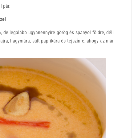
l pár.
zel
, de legalább ugyanennyire görög és spanyol földre, déli
jra, hagymára, sült paprikára és tejszínre, ahogy az már