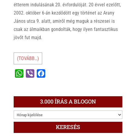
étterem indulásának 20. évfordulóját. 20 évvel ezelőtt,
2002. október 6-án kezdődött egy történet az Arany
János utca 9. alatt, amiről még maguk a részesei is
csak az álmaikban gondolták, hogy ilyen fantasztikus
jövőt fut majd.
(TOVÁBB…)
W
V
F
h
i
a
a
b
c
t
e
e
3.000 ÍRÁS A BLOGON
s
r
b
3.000
A
o
ÍRÁS
p
o
KERESÉS
A
p
k