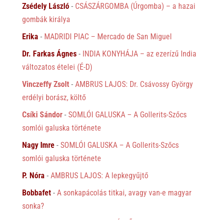
Zsédely László
-
CSÁSZÁRGOMBA (Úrgomba) – a hazai
gombák királya
Erika
-
MADRIDI PIAC – Mercado de San Miguel
Dr. Farkas Ágnes
-
INDIA KONYHÁJA – az ezerízű India
változatos ételei (É-D)
Vinczeffy Zsolt
-
AMBRUS LAJOS: Dr. Csávossy György
erdélyi borász, költő
Csíki Sándor
-
SOMLÓI GALUSKA – A Gollerits-Szőcs
somlói galuska története
Nagy Imre
-
SOMLÓI GALUSKA – A Gollerits-Szőcs
somlói galuska története
P. Nóra
-
AMBRUS LAJOS: A lepkegyűjtő
Bobbafet
-
A sonkapácolás titkai, avagy van-e magyar
sonka?