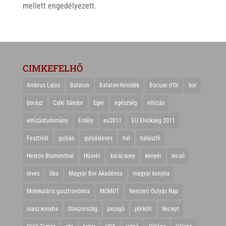
mellett engedélyezett.
CIMKEFELHŐ
Ambrus Lajos
Balaton
Balaton-felvidék
Bocuse d'Or
bor
borász
Csíki Sándor
Eger
egészség
elhízás
elhízástudomány
Erdély
eu2011
EU Elnökség 2011
Fesztivál
gulyás
gulyásleves
hal
halászlé
Heston Blumenthal
Húsvét
karácsony
kenyér
lecsó
leves
liba
Magyar Bor Akadémia
magyar konyha
Molekuláris gasztronómia
MOMOT
Nemzeti Gulyás Nap
olasz konyha
Olaszország
pezsgő
pörkölt
Recept