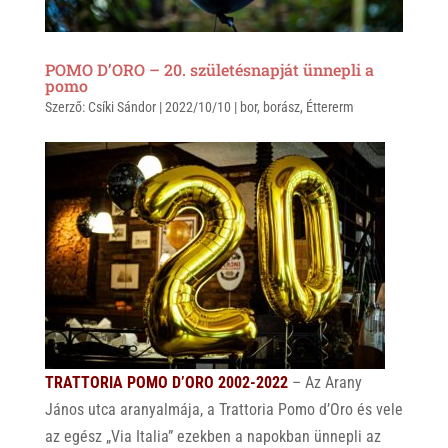
POMO D’ORO – 20. születésnapját ünnepli a
pomo
Szerző:
Csíki Sándor
|
2022/10/10
|
bor
,
borász
,
Éttererm
TRATTORIA POMO D’ORO 2002-2022
– Az Arany
János utca aranyalmája, a Trattoria Pomo d’Oro és vele
az egész „Via Italia” ezekben a napokban ünnepli az