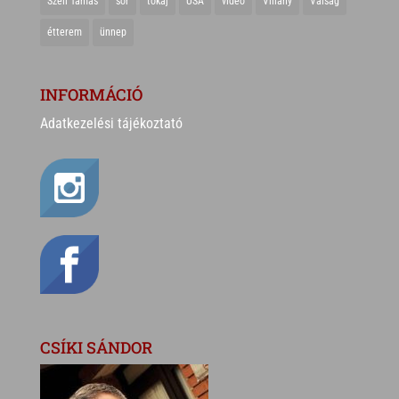
Széll Tamás
sör
tokaj
USA
videó
Villány
Válság
étterem
ünnep
INFORMÁCIÓ
Adatkezelési tájékoztató
CSÍKI SÁNDOR