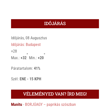
IDŐJÁRÁS
Időjárás, 08 Augusztus
Időjárás: Budapest
+
28
°
°
Max.:
+
32
Min.:
+
20
Páratartalom:
41%
Szél:
ENE - 15 KPH
VÉLEMÉNYED VAN? ÍRD MEG!
Manitu
-
BORJÚAGY – paprikás szószban