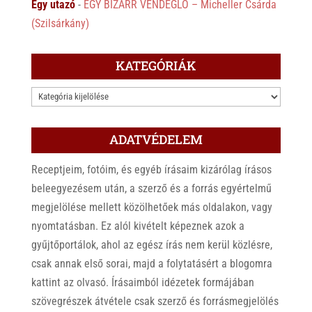
Egy utazó
-
EGY BIZARR VENDÉGLŐ – Micheller Csárda
(Szilsárkány)
KATEGÓRIÁK
KATEGÓRIÁK
ADATVÉDELEM
Receptjeim, fotóim, és egyéb írásaim kizárólag írásos
beleegyezésem után, a szerző és a forrás egyértelmű
megjelölése mellett közölhetőek más oldalakon, vagy
nyomtatásban. Ez alól kivételt képeznek azok a
gyűjtőportálok, ahol az egész írás nem kerül közlésre,
csak annak első sorai, majd a folytatásért a blogomra
kattint az olvasó. Írásaimból idézetek formájában
szövegrészek átvétele csak szerző és forrásmegjelölés