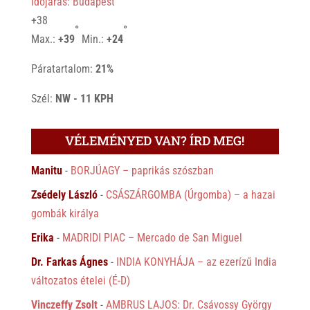
Időjárás: Budapest
+
38
°
°
Max.:
+
39
Min.:
+
24
Páratartalom:
21%
Szél:
NW - 11 KPH
VÉLEMÉNYED VAN? ÍRD MEG!
Manitu
-
BORJÚAGY – paprikás szószban
Zsédely László
-
CSÁSZÁRGOMBA (Úrgomba) – a hazai
gombák királya
Erika
-
MADRIDI PIAC – Mercado de San Miguel
Dr. Farkas Ágnes
-
INDIA KONYHÁJA – az ezerízű India
változatos ételei (É-D)
Vinczeffy Zsolt
-
AMBRUS LAJOS: Dr. Csávossy György