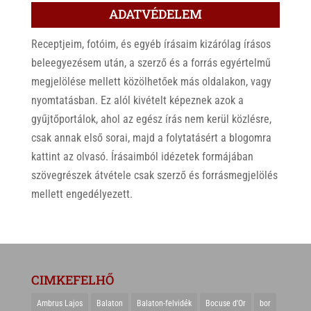
ADATVÉDELEM
Receptjeim, fotóim, és egyéb írásaim kizárólag írásos
beleegyezésem után, a szerző és a forrás egyértelmű
megjelölése mellett közölhetőek más oldalakon, vagy
nyomtatásban. Ez alól kivételt képeznek azok a
gyűjtőportálok, ahol az egész írás nem kerül közlésre,
csak annak első sorai, majd a folytatásért a blogomra
kattint az olvasó. Írásaimból idézetek formájában
szövegrészek átvétele csak szerző és forrásmegjelölés
mellett engedélyezett.
CIMKEFELHŐ
Ambrus Lajos
Balaton
Balaton-felvidék
Bocuse d'Or
bor