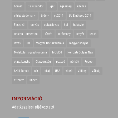
borász
Csíki Sándor
Eger
egészség
elhízás
elhízástudomány
Erdély
eu2011
EU Elnökség 2011
Fesztivál
gulyás
gulyásleves
hal
halászlé
Heston Blumenthal
Húsvét
karácsony
kenyér
lecsó
leves
liba
Magyar Bor Akadémia
magyar konyha
Molekuláris gasztronómia
MOMOT
Nemzeti Gulyás Nap
olasz konyha
Olaszország
pezsgő
pörkölt
Recept
Széll Tamás
sör
tokaj
USA
videó
Villány
Válság
étterem
ünnep
INFORMÁCIÓ
Adatkezelési tájékoztató