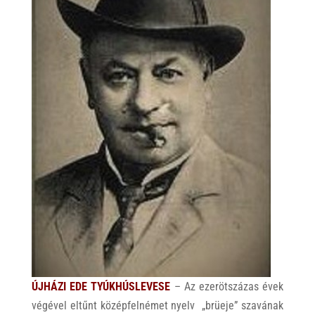
ÚJHÁZI EDE TYÚKHÚSLEVESE
– Az ezerötszázas évek
végével eltűnt középfelnémet nyelv „brüeje” szavának