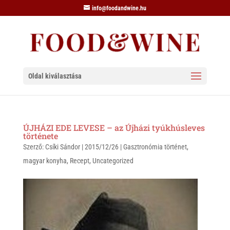
info@foodandwine.hu
Oldal kiválasztása
ÚJHÁZI EDE LEVESE – az Újházi tyúkhúsleves
története
Szerző:
Csíki Sándor
|
2015/12/26
|
Gasztronómia történet
,
magyar konyha
,
Recept
,
Uncategorized