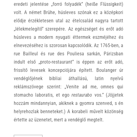
eredeti jelentése „forró folyadék” (heiße Flüssigkeit)
volt. A német Brühe, húsleves szónak ez a középkori
elődje érzékletesen utal az ételcsalád nagyra tartott
„lélekmelegítő” szerepére. Az egészséget és erőt adó
húsleves a modern nyugati éttermek eszméjéhez és
elnevezéséhez is szorosan kapcsolódik. Az 1765-ben, a
rue Bailleul és rue des Pouliesa sarkán, Párizsban
indult első „proto-restaurant” is éppen az erőt adó,
frissítő levesek koncepciójára épített. Boulanger úr
vendéglőjének bibliai áthallású, latin nyelvű
reklámszövege szerint: „Venite ad me, omnes qui
stomacho laboratis, et ego
restaurabo
vos.” (Jöjjetek
hozzám mindannyian, akiknek a gyomra szenved, s én
helyrehozlak benneteket.) A korabeli művelt közönség
értette az üzenetet, mert a vendéglő megtelt.