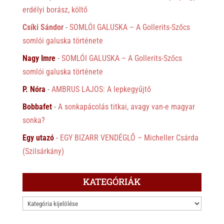
erdélyi borász, költő
Csíki Sándor
-
SOMLÓI GALUSKA – A Gollerits-Szőcs
somlói galuska története
Nagy Imre
-
SOMLÓI GALUSKA – A Gollerits-Szőcs
somlói galuska története
P. Nóra
-
AMBRUS LAJOS: A lepkegyűjtő
Bobbafet
-
A sonkapácolás titkai, avagy van-e magyar
sonka?
Egy utazó
-
EGY BIZARR VENDÉGLŐ – Micheller Csárda
(Szilsárkány)
KATEGÓRIÁK
KATEGÓRIÁK