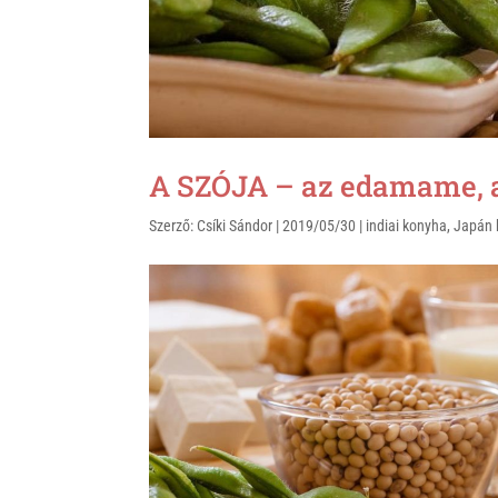
A SZÓJA – az edamame, a s
Szerző:
Csíki Sándor
|
2019/05/30
|
indiai konyha
,
Japán 