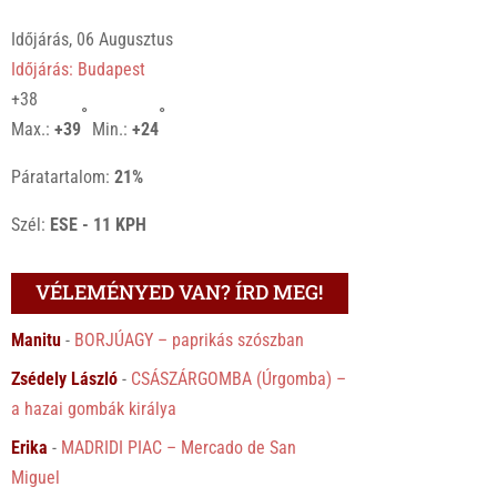
Időjárás, 06 Augusztus
Időjárás: Budapest
+
38
°
°
Max.:
+
39
Min.:
+
24
Páratartalom:
21%
Szél:
ESE - 11 KPH
VÉLEMÉNYED VAN? ÍRD MEG!
Manitu
-
BORJÚAGY – paprikás szószban
Zsédely László
-
CSÁSZÁRGOMBA (Úrgomba) –
a hazai gombák királya
Erika
-
MADRIDI PIAC – Mercado de San
Miguel