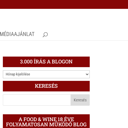
MÉDIAAJÁNLAT
3.000 ÍRÁS A BLOGON
3.000
ÍRÁS
KERESÉS
A
BLOGON
A FOOD & WINE 18 ÉVE
FOLYAMATOSAN MŰKÖDŐ BLOG