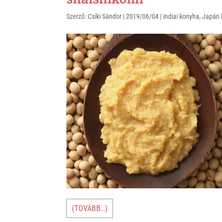
Szerző:
Csíki Sándor
|
2019/06/04
|
indiai konyha
,
Japán 
(TOVÁBB…)