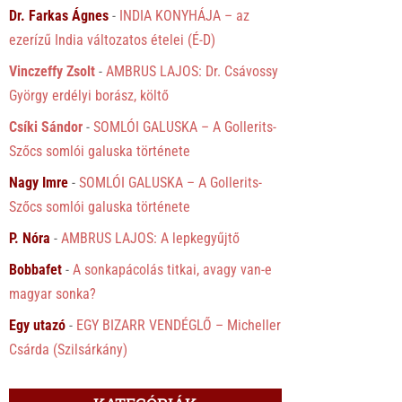
Dr. Farkas Ágnes
-
INDIA KONYHÁJA – az
ezerízű India változatos ételei (É-D)
Vinczeffy Zsolt
-
AMBRUS LAJOS: Dr. Csávossy
György erdélyi borász, költő
Csíki Sándor
-
SOMLÓI GALUSKA – A Gollerits-
Szőcs somlói galuska története
Nagy Imre
-
SOMLÓI GALUSKA – A Gollerits-
Szőcs somlói galuska története
P. Nóra
-
AMBRUS LAJOS: A lepkegyűjtő
Bobbafet
-
A sonkapácolás titkai, avagy van-e
magyar sonka?
Egy utazó
-
EGY BIZARR VENDÉGLŐ – Micheller
Csárda (Szilsárkány)