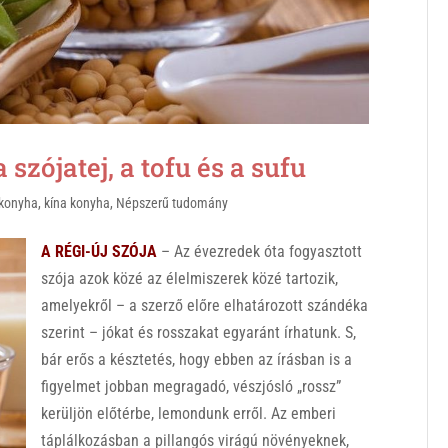
zójatej, a tofu és a sufu
konyha
,
kína konyha
,
Népszerű tudomány
A RÉGI-ÚJ SZÓJA
– Az évezredek óta fogyasztott
szója azok közé az élelmiszerek közé tartozik,
amelyekről – a szerző előre elhatározott szándéka
szerint – jókat és rosszakat egyaránt írhatunk. S,
bár erős a késztetés, hogy ebben az írásban is a
figyelmet jobban megragadó, vészjósló „rossz”
kerüljön előtérbe, lemondunk erről. Az emberi
táplálkozásban a pillangós virágú növényeknek,