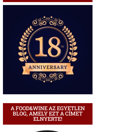
A FOOD&WINE AZ EGYETLEN
BLOG, AMELY EZT A CÍMET
ELNYERTE!