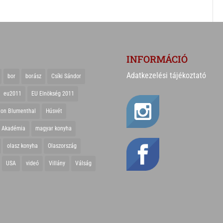
INFORMÁCIÓ
Adatkezelési tájékoztató
bor
borász
Csíki Sándor
eu2011
EU Elnökség 2011
ton Blumenthal
Húsvét
r Akadémia
magyar konyha
olasz konyha
Olaszország
USA
videó
Villány
Válság