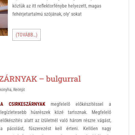
köztük az itt reflektorfénybe helyezett, magas
fehérjetartalmú szójának, oly’ sokat
(TOVÁBB…)
ÁRNYAK – bulgurral
konyha
,
Recept
A CSIRKESZÁRNYAK
megfelelő előkészítéssel a
legízletesebb húsrészek közé tartoznak. Megfelelő
előkészítés alatt az ízületnél való három részre vágást,
a pácolást, fűszerezést kell érteni. Kellően nagy