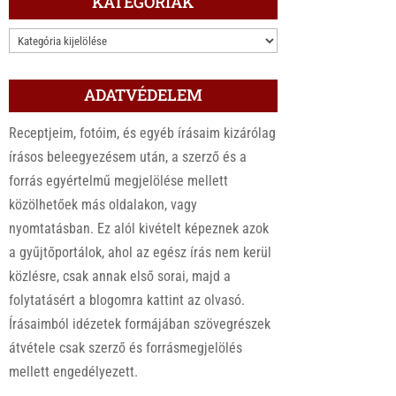
KATEGÓRIÁK
KATEGÓRIÁK
ADATVÉDELEM
Receptjeim, fotóim, és egyéb írásaim kizárólag
írásos beleegyezésem után, a szerző és a
forrás egyértelmű megjelölése mellett
közölhetőek más oldalakon, vagy
nyomtatásban. Ez alól kivételt képeznek azok
a gyűjtőportálok, ahol az egész írás nem kerül
közlésre, csak annak első sorai, majd a
folytatásért a blogomra kattint az olvasó.
Írásaimból idézetek formájában szövegrészek
átvétele csak szerző és forrásmegjelölés
mellett engedélyezett.