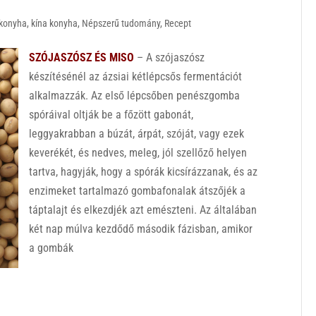
konyha
,
kína konyha
,
Népszerű tudomány
,
Recept
SZÓJASZÓSZ ÉS MISO
– A szójaszósz
készítésénél az ázsiai kétlépcsős fermentációt
alkalmazzák. Az első lépcsőben penészgomba
spóráival oltják be a főzött gabonát,
leggyakrabban a búzát, árpát, szóját, vagy ezek
keverékét, és nedves, meleg, jól szellőző helyen
tartva, hagyják, hogy a spórák kicsírázzanak, és az
enzimeket tartalmazó gombafonalak átszőjék a
táptalajt és elkezdjék azt emészteni. Az általában
két nap múlva kezdődő második fázisban, amikor
a gombák