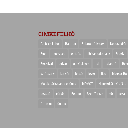
CIMKEFELHŐ
Ambrus Lajos
Balaton
Balaton-felvidék
Bocuse d'Or
Eger
egészség
elhízás
elhízástudomány
Erdély
Fesztivál
gulyás
gulyásleves
hal
halászlé
Hes
karácsony
kenyér
lecsó
leves
liba
Magyar Bo
Molekuláris gasztronómia
MOMOT
Nemzeti Gulyás Nap
pezsgő
pörkölt
Recept
Széll Tamás
sör
tokaj
étterem
ünnep