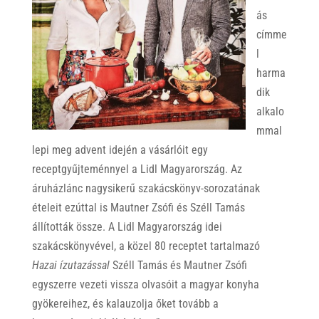
ás
címme
l
harma
dik
alkalo
mmal
lepi meg advent idején a vásárlóit egy
receptgyűjteménnyel a Lidl Magyarország. Az
áruházlánc nagysikerű szakácskönyv-sorozatának
ételeit ezúttal is Mautner Zsófi és Széll Tamás
állították össze. A Lidl Magyarország idei
szakácskönyvével, a közel 80 receptet tartalmazó
Hazai ízutazással
Széll Tamás és Mautner Zsófi
egyszerre vezeti vissza olvasóit a magyar konyha
gyökereihez, és kalauzolja őket tovább a