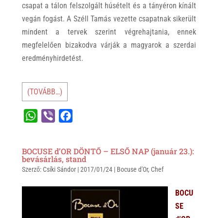
csapat a tálon felszolgált húsételt és a tányéron kínált
vegán fogást. A Széll Tamás vezette csapatnak sikerült
mindent a tervek szerint végrehajtania, ennek
megfelelően bizakodva várják a magyarok a szerdai
eredményhirdetést.
(TOVÁBB…)
W
V
F
h
i
a
a
b
c
BOCUSE d’OR DÖNTŐ – ELSŐ NAP (január 23.):
t
e
e
bevásárlás, stand
Szerző:
s
Csíki Sándor
r
b
|
2017/01/24
|
Bocuse d'Or
,
Chef
A
o
BOCU
p
o
SE
p
k