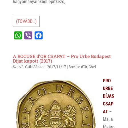
hagyományainkból építkező,
(TOVÁBB…)
W
V
F
h
i
a
a
b
c
A BOCUSE d’OR CSAPAT – Pro Urbe Budapest
t
e
e
Díjat kapott (2017)
Szerző:
s
Csíki Sándor
r
b
|
2017/11/17
|
Bocuse d'Or
,
Chef
A
o
PRO
p
o
URBE
p
k
DÍJAS
CSAP
AT
–
Ma, a
főváro