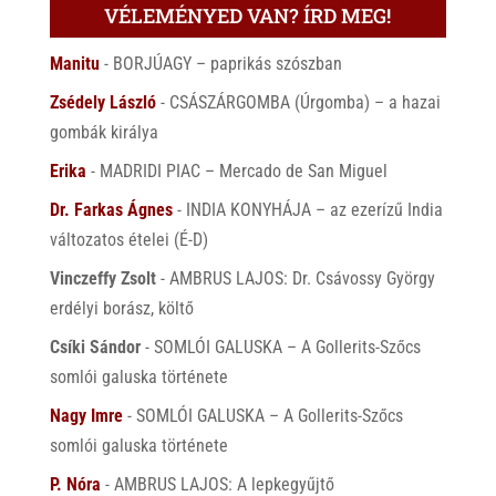
VÉLEMÉNYED VAN? ÍRD MEG!
Manitu
-
BORJÚAGY – paprikás szószban
Zsédely László
-
CSÁSZÁRGOMBA (Úrgomba) – a hazai
gombák királya
Erika
-
MADRIDI PIAC – Mercado de San Miguel
Dr. Farkas Ágnes
-
INDIA KONYHÁJA – az ezerízű India
változatos ételei (É-D)
Vinczeffy Zsolt
-
AMBRUS LAJOS: Dr. Csávossy György
erdélyi borász, költő
Csíki Sándor
-
SOMLÓI GALUSKA – A Gollerits-Szőcs
somlói galuska története
Nagy Imre
-
SOMLÓI GALUSKA – A Gollerits-Szőcs
somlói galuska története
P. Nóra
-
AMBRUS LAJOS: A lepkegyűjtő