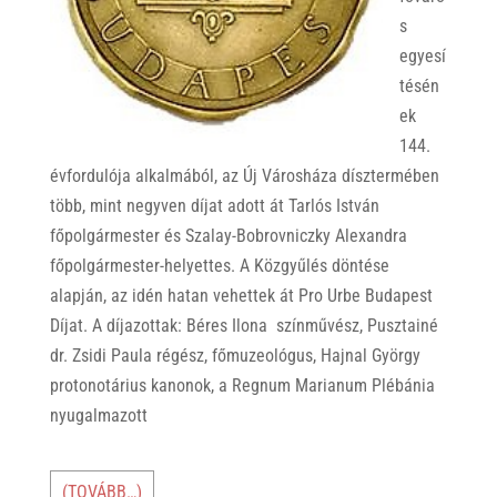
s
egyesí
tésén
ek
144.
évfordulója alkalmából, az Új Városháza dísztermében
több, mint negyven díjat adott át Tarlós István
főpolgármester és Szalay-Bobrovniczky Alexandra
főpolgármester-helyettes. A Közgyűlés döntése
alapján, az idén hatan vehettek át Pro Urbe Budapest
Díjat. A díjazottak: Béres Ilona színművész, Pusztainé
dr. Zsidi Paula régész, főmuzeológus, Hajnal György
protonotárius kanonok, a Regnum Marianum Plébánia
nyugalmazott
(TOVÁBB…)