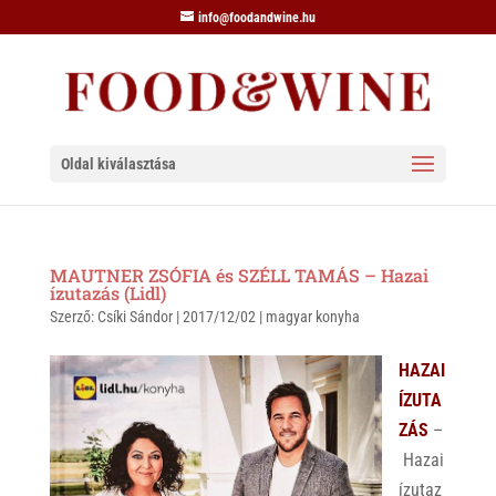
info@foodandwine.hu
Oldal kiválasztása
MAUTNER ZSÓFIA és SZÉLL TAMÁS – Hazai
ízutazás (Lidl)
Szerző:
Csíki Sándor
|
2017/12/02
|
magyar konyha
HAZAI
ÍZUTA
ZÁS
–
Hazai
ízutaz