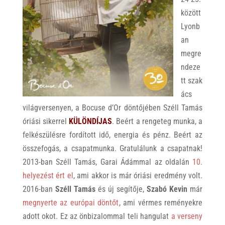
között
Lyonb
an
megre
ndeze
tt szak
ács
világversenyen, a Bocuse d’Or döntőjében Széll Tamás
óriási sikerrel
KÜLÖNDÍJAS
. Beért a rengeteg munka, a
felkészülésre fordított idő, energia és pénz. Beért az
összefogás, a csapatmunka. Gratulálunk a csapatnak!
2013-ban Széll Tamás, Garai Ádámmal az oldalán
10.
helyezést ért el
, ami akkor is már óriási eredmény volt.
2016-ban
Széll Tamás
és új segítője,
Szabó Kevin
már
megnyerte az európai döntőt
, ami vérmes reményekre
adott okot. Ez az önbizalommal teli hangulat
a verseny