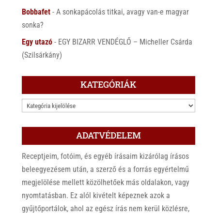
Bobbafet
-
A sonkapácolás titkai, avagy van-e magyar
sonka?
Egy utazó
-
EGY BIZARR VENDÉGLŐ – Micheller Csárda
(Szilsárkány)
KATEGÓRIÁK
KATEGÓRIÁK
ADATVÉDELEM
Receptjeim, fotóim, és egyéb írásaim kizárólag írásos
beleegyezésem után, a szerző és a forrás egyértelmű
megjelölése mellett közölhetőek más oldalakon, vagy
nyomtatásban. Ez alól kivételt képeznek azok a
gyűjtőportálok, ahol az egész írás nem kerül közlésre,