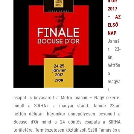
d’OR
2017
– AZ
ELSŐ
NAP
:
Januá
r 23-
án,
hétfőn
a
magya
r
csapat is bevásárolt a Metro piacon – Nagy sikerrel
indult a SIRHA-n a magyar stand. Január 23-án
hétfőn délután háromkor ünnepélyesen bevonult a
Bocuse d’Or mind a 24 döntős csapata a SIRHA
területére. Természetesen köztük volt Széll Tamás és a