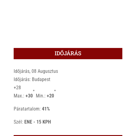
IDŐJÁRÁS
Időjárás, 08 Augusztus
Időjárás: Budapest
+
28
°
°
Max.:
+
30
Min.:
+
20
Páratartalom:
41%
Szél:
ENE - 15 KPH