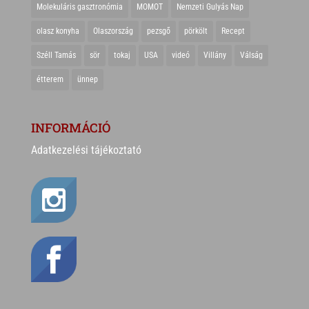
Molekuláris gasztronómia
MOMOT
Nemzeti Gulyás Nap
olasz konyha
Olaszország
pezsgő
pörkölt
Recept
Széll Tamás
sör
tokaj
USA
videó
Villány
Válság
étterem
ünnep
INFORMÁCIÓ
Adatkezelési tájékoztató