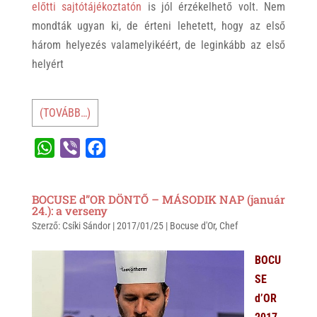
előtti sajtótájékoztatón
is jól érzékelhető volt. Nem
mondták ugyan ki, de érteni lehetett, hogy az első
három helyezés valamelyikéért, de leginkább az első
helyért
(TOVÁBB…)
W
V
F
h
i
a
a
b
c
BOCUSE d”OR DÖNTŐ – MÁSODIK NAP (január
t
e
e
24.): a verseny
Szerző:
s
Csíki Sándor
r
b
|
2017/01/25
|
Bocuse d'Or
,
Chef
A
o
BOCU
p
o
SE
p
k
d’OR