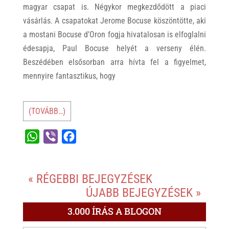
magyar csapat is. Négykor megkezdődött a piaci
vásárlás. A csapatokat Jerome Bocuse köszöntötte, aki
a mostani Bocuse d’Oron fogja hivatalosan is elfoglalni
édesapja, Paul Bocuse helyét a verseny élén.
Beszédében elsősorban arra hívta fel a figyelmet,
mennyire fantasztikus, hogy
(TOVÁBB…)
W
V
F
h
i
a
a
b
c
« RÉGEBBI BEJEGYZÉSEK
t
e
e
ÚJABB BEJEGYZÉSEK »
s
r
b
A
o
3.000 ÍRÁS A BLOGON
p
o