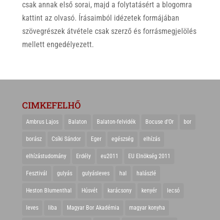
csak annak első sorai, majd a folytatásért a blogomra
kattint az olvasó. Írásaimból idézetek formájában
szövegrészek átvétele csak szerző és forrásmegjelölés
mellett engedélyezett.
CIMKEFELHŐ
Ambrus Lajos
Balaton
Balaton-felvidék
Bocuse d'Or
bor
borász
Csíki Sándor
Eger
egészség
elhízás
elhízástudomány
Erdély
eu2011
EU Elnökség 2011
Fesztivál
gulyás
gulyásleves
hal
halászlé
Heston Blumenthal
Húsvét
karácsony
kenyér
lecsó
leves
liba
Magyar Bor Akadémia
magyar konyha