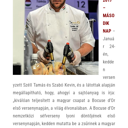
2017
–
MÁSO
DIK
NAP
–
Januá
r 24-
én,
kedde
n
versen
yzett Széll Tamás és Szabó Kevin, és a látottak alapján
megállapítható, hogy, ahogyí a sajtóanyag is írja:
„kiválóan teljesített a magyar csapat a Bocuse d’Or
első versenynapján, a világ élvonalában. A Bocuse d’Or
nemzetközi séfverseny lyoni döntőjének első
versenynapján, kedden mutatta be a zsűrinek a magyar