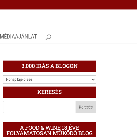
MÉDIAAJÁNLAT
3.000 ÍRÁS A BLOGON
3.000
ÍRÁS
KERESÉS
A
BLOGON
A FOOD & WINE 18 ÉVE
FOLYAMATOSAN MŰKÖDŐ BLOG