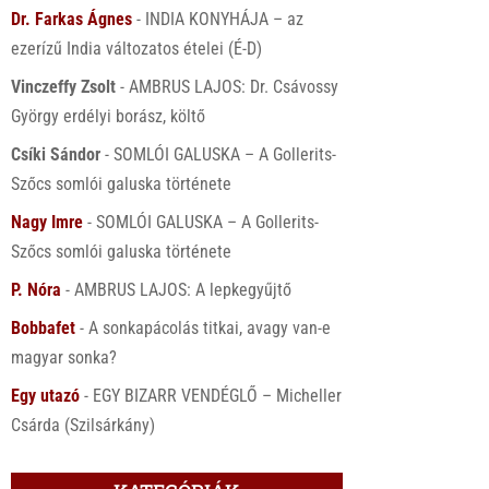
Dr. Farkas Ágnes
-
INDIA KONYHÁJA – az
ezerízű India változatos ételei (É-D)
Vinczeffy Zsolt
-
AMBRUS LAJOS: Dr. Csávossy
György erdélyi borász, költő
Csíki Sándor
-
SOMLÓI GALUSKA – A Gollerits-
Szőcs somlói galuska története
Nagy Imre
-
SOMLÓI GALUSKA – A Gollerits-
Szőcs somlói galuska története
P. Nóra
-
AMBRUS LAJOS: A lepkegyűjtő
Bobbafet
-
A sonkapácolás titkai, avagy van-e
magyar sonka?
Egy utazó
-
EGY BIZARR VENDÉGLŐ – Micheller
Csárda (Szilsárkány)