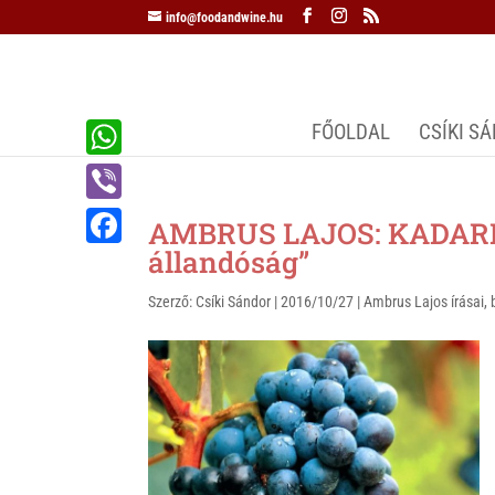
info@foodandwine.hu
FŐOLDAL
CSÍKI S
W
h
V
AMBRUS LAJOS: KADARKA
a
i
állandóság”
F
t
b
a
Szerző:
Csíki Sándor
|
2016/10/27
|
Ambrus Lajos írásai
,
s
e
c
A
r
e
p
b
p
o
o