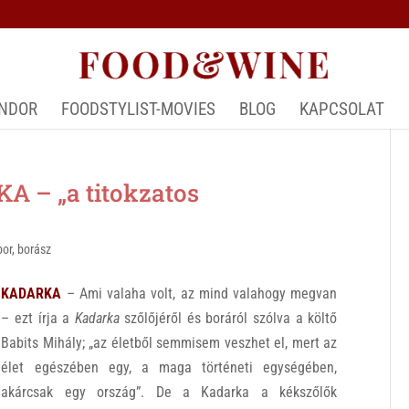
ÁNDOR
FOODSTYLIST-MOVIES
BLOG
KAPCSOLAT
 – „a titokzatos
bor
,
borász
KADARKA
– Ami valaha volt, az mind valahogy megvan
– ezt írja a
Kadarka
szőlőjéről és boráról szólva a költő
Babits Mihály; „az életből semmisem veszhet el, mert az
élet egészében egy, a maga történeti egységében,
akárcsak egy ország”. De a Kadarka a kékszőlők