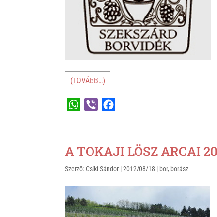
(TOVÁBB…)
W
V
F
h
i
a
a
b
c
t
e
e
A TOKAJI LÖSZ ARCAI 201
s
r
b
Szerző:
Csíki Sándor
|
2012/08/18
|
bor
,
borász
A
o
p
o
p
k