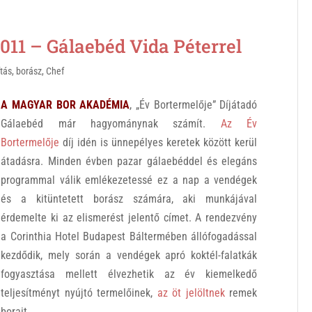
1 – Gálaebéd Vida Péterrel
ítás
,
borász
,
Chef
A MAGYAR BOR AKADÉMIA
, „Év Bortermelője” Díjátadó
Gálaebéd már hagyománynak számít.
Az Év
Bortermelője
díj idén is ünnepélyes keretek között kerül
átadásra. Minden évben pazar gálaebéddel és elegáns
programmal válik emlékezetessé ez a nap a vendégek
és a kitüntetett borász számára, aki munkájával
érdemelte ki az elismerést jelentő címet. A rendezvény
a Corinthia Hotel Budapest Báltermében állófogadással
kezdődik, mely során a vendégek apró koktél-falatkák
fogyasztása mellett élvezhetik az év kiemelkedő
teljesítményt nyújtó termelőinek,
az öt jelöltnek
remek
borait.