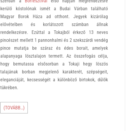
szerdán a
Borfesztivál
első napján megrendezésre
kerülő kóstolónak ismét a Budai Várban található
Magyar Borok Háza ad otthont. Jegyek kizárólag
elővételben és korlátozott számban állnak
rendelkezésre. Ezúttal a Tokajból érkező 13 neves
pincészet mellett 1 pannonhalmi és 2 szekszárdi vendég
pince mutatja be száraz és édes borait, amelyek
alapanyaga lösztalajon termett. Az összefogás célja,
hogy bemutassa elsősorban a Tokaji hegy löszös
talajának borban megjelenő karakterét, szépségeit,
eleganciáját, kecsességét a különböző birtokok, dűlők
tükrében.
(TOVÁBB…)