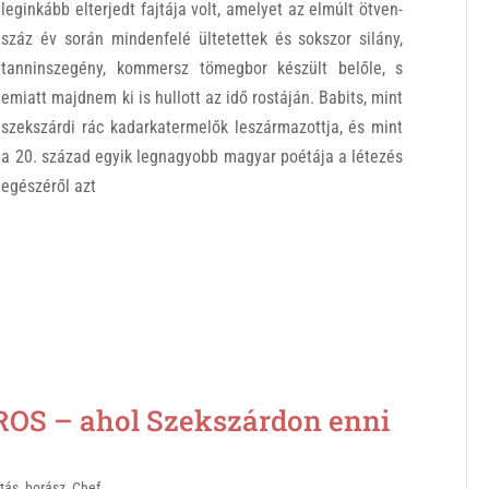
leginkább elterjedt fajtája volt, amelyet az elmúlt ötven-
száz év során mindenfelé ültetettek és sokszor silány,
tanninszegény, kommersz tömegbor készült belőle, s
emiatt majdnem ki is hullott az idő rostáján. Babits, mint
szekszárdi rác kadarkatermelők leszármazottja, és mint
a 20. század egyik legnagyobb magyar poétája a létezés
egészéről azt
 – ahol Szekszárdon enni
ítás
,
borász
,
Chef