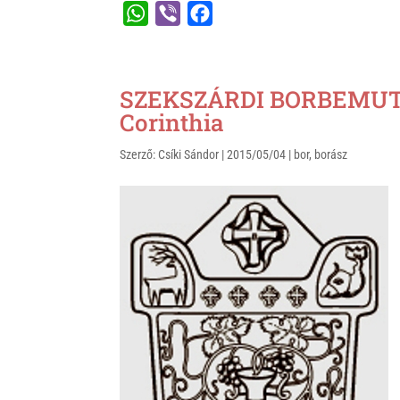
W
V
F
h
i
a
a
b
c
t
e
e
SZEKSZÁRDI BORBEMUTAT
s
r
b
Corinthia
A
o
Szerző:
Csíki Sándor
|
2015/05/04
|
bor
,
borász
p
o
p
k