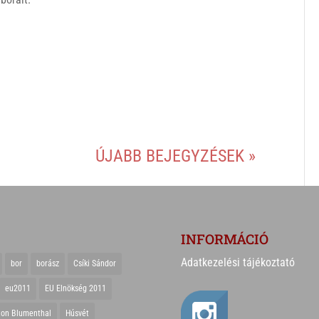
ÚJABB BEJEGYZÉSEK »
INFORMÁCIÓ
Adatkezelési tájékoztató
bor
borász
Csíki Sándor
eu2011
EU Elnökség 2011
ton Blumenthal
Húsvét