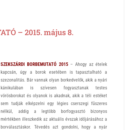
Ó – 2015. május 8.
SZEKSZÁRDI BORBEMUTATÓ 2015
– Ahogy az ételek
kapcsán, úgy a borok esetében is tapasztalható a
szezonalitás. Bár vannak olyan borkedvelők, akik a nyári
kánikulában is szívesen fogyasztanak testes
vörösborokat és olyanok is akadnak, akik a téli estéket
sem tudják elképzelni egy légies cserszegi fűszeres
nélkül, addig a legtöbb borfogyasztó bizonyos
mértékben illeszkedik az aktuális évszak időjárásához a
borválasztáskor. Tévedés azt gondolni, hogy a nyár