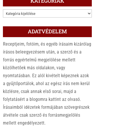
KATEGÓRIÁK
KATEGÓRIÁK
ADATVÉDELEM
Receptjeim, fotóim, és egyéb írásaim kizárólag
írásos beleegyezésem után, a szerző és a
forrás egyértelmű megjelölése mellett
közölhetőek más oldalakon, vagy
nyomtatásban. Ez alól kivételt képeznek azok
a gyűjtőportálok, ahol az egész írás nem kerül
közlésre, csak annak első sorai, majd a
folytatásért a blogomra kattint az olvasó.
Írásaimból idézetek formájában szövegrészek
átvétele csak szerző és forrásmegjelölés
mellett engedélyezett.