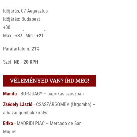
Időjárás, 07 Augusztus
Időjárás: Budapest
+
38
°
°
Max.:
+
37
Min.:
+
21
Páratartalom:
21%
Szél:
NE - 20 KPH
VÉLEMÉNYED VAN? ÍRD MEG!
Manitu
-
BORJÚAGY – paprikás szószban
Zsédely László
-
CSÁSZÁRGOMBA (Úrgomba) –
a hazai gombák királya
Erika
-
MADRIDI PIAC – Mercado de San
Miguel