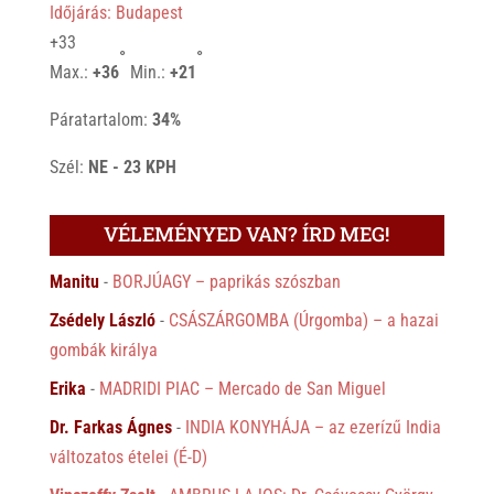
Időjárás: Budapest
+
33
°
°
Max.:
+
36
Min.:
+
21
Páratartalom:
34%
Szél:
NE - 23 KPH
VÉLEMÉNYED VAN? ÍRD MEG!
Manitu
-
BORJÚAGY – paprikás szószban
Zsédely László
-
CSÁSZÁRGOMBA (Úrgomba) – a hazai
gombák királya
Erika
-
MADRIDI PIAC – Mercado de San Miguel
Dr. Farkas Ágnes
-
INDIA KONYHÁJA – az ezerízű India
változatos ételei (É-D)