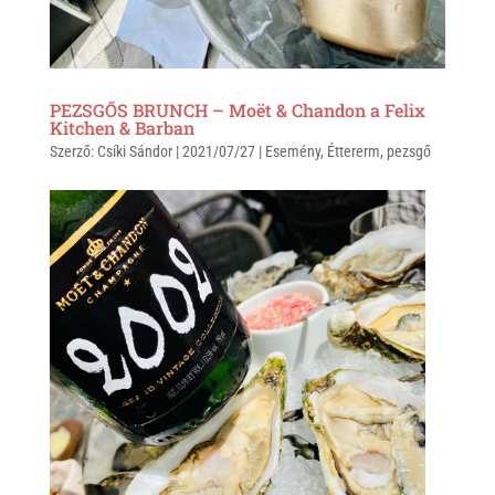
PEZSGŐS BRUNCH – Moët & Chandon a Felix
Kitchen & Barban
Szerző:
Csíki Sándor
|
2021/07/27
|
Esemény
,
Éttererm
,
pezsgő