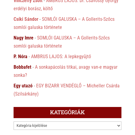
Vinczeffy Zsolt
-
AMBRUS LAJOS: Dr. Csávossy György
erdélyi borász, költő
Csíki Sándor
-
SOMLÓI GALUSKA – A Gollerits-Szőcs
somlói galuska története
Nagy Imre
-
SOMLÓI GALUSKA – A Gollerits-Szőcs
somlói galuska története
P. Nóra
-
AMBRUS LAJOS: A lepkegyűjtő
Bobbafet
-
A sonkapácolás titkai, avagy van-e magyar
sonka?
Egy utazó
-
EGY BIZARR VENDÉGLŐ – Micheller Csárda
(Szilsárkány)
KATEGÓRIÁK
KATEGÓRIÁK