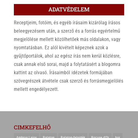
ADATVÉDELEM
Receptjeim, fotóim, és egyéb írásaim kizárólag írásos
beleegyezésem után, a szerző és a forrás egyértelmű
megjelölése mellett közölhetőek más oldalakon, vagy
nyomtatásban. Ez alól kivételt képeznek azok a
gyűjtőportálok, ahol az egész írás nem kerül közlésre,
csak annak első sorai, majd a folytatásért a blogomra
kattint az olvasó. Írásaimból idézetek formájában
szövegrészek átvétele csak szerző és forrásmegjelölés
mellett engedélyezett.
CIMKEFELHŐ
Ambrus Lajos
Balaton
Balaton-felvidék
Bocuse d'Or
bor