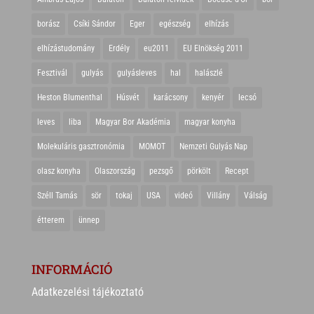
borász
Csíki Sándor
Eger
egészség
elhízás
elhízástudomány
Erdély
eu2011
EU Elnökség 2011
Fesztivál
gulyás
gulyásleves
hal
halászlé
Heston Blumenthal
Húsvét
karácsony
kenyér
lecsó
leves
liba
Magyar Bor Akadémia
magyar konyha
Molekuláris gasztronómia
MOMOT
Nemzeti Gulyás Nap
olasz konyha
Olaszország
pezsgő
pörkölt
Recept
Széll Tamás
sör
tokaj
USA
videó
Villány
Válság
étterem
ünnep
INFORMÁCIÓ
Adatkezelési tájékoztató