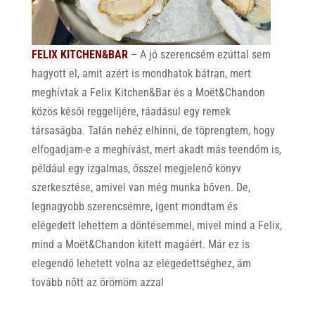
FELIX KITCHEN&BAR
– A jó szerencsém ezúttal sem
hagyott el, amit azért is mondhatok bátran, mert
meghívtak a Felix Kitchen&Bar és a Moët&Chandon
közös késői reggelijére, ráadásul egy remek
társaságba. Talán nehéz elhinni, de töprengtem, hogy
elfogadjam-e a meghívást, mert akadt más teendőm is,
például egy izgalmas, ősszel megjelenő könyv
szerkesztése, amivel van még munka bőven. De,
legnagyobb szerencsémre, igent mondtam és
elégedett lehettem a döntésemmel, mivel mind a Felix,
mind a Moët&Chandon kitett magáért. Már ez is
elegendő lehetett volna az elégedettséghez, ám
tovább nőtt az örömöm azzal