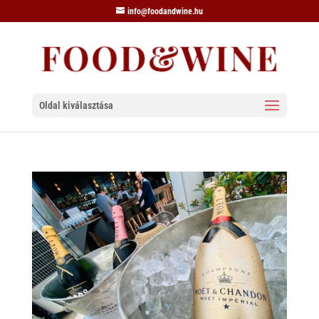
info@foodandwine.hu
Oldal kiválasztása